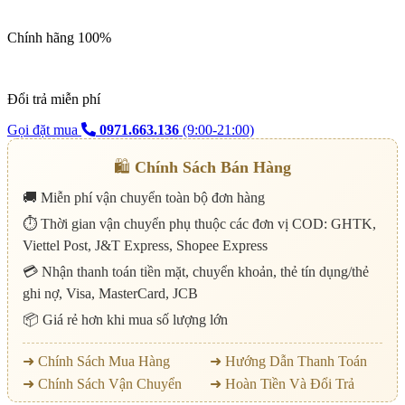
Chính hãng 100%
Đổi trả miễn phí
Gọi đặt mua
0971.663.136
(9:00-21:00)
🛍️
Chính Sách Bán Hàng
🚚 Miễn phí vận chuyển toàn bộ đơn hàng
⏱️ Thời gian vận chuyển phụ thuộc các đơn vị COD: GHTK,
Viettel Post, J&T Express, Shopee Express
💳 Nhận thanh toán tiền mặt, chuyển khoản, thẻ tín dụng/thẻ
ghi nợ, Visa, MasterCard, JCB
📦 Giá rẻ hơn khi mua số lượng lớn
➜ Chính Sách Mua Hàng
➜ Hướng Dẫn Thanh Toán
➜ Chính Sách Vận Chuyển
➜ Hoàn Tiền Và Đổi Trả