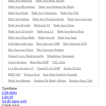
Nước hoa Mancera
Nước hoa Marc Jacobs
Nước hoa Montblanc
Nước hoa Parfums De Marly
Nước hoa Prada
Nước hoa Valentino
Nước hoa YSL
Nước hoa Kilian
Nước hoa Victoria Secret
Nước hoa Lancome
Nước hoa Byredo
Molecule 01
Nước hoa Chloe
Nước hoa Givenchy
Nước hoa LV
Nước hoa Hugo Boss
Nước hoa Ultra Male
Nước hoa nữ
Nước hoa Nam
Cửa hàng nước hoa
Dior Sauvage EDP
Dior Sauvage EDT
Dior Sauvage Elixir
Dior Sauvage Parfum
Chanel Coco Mademoiselle
Montblanc Signature
Creed Aventus
Miss Dior EDP
YSL Libre
Le Labo Another 13
Chanel Coco EDP
Acqua Di Gio
MFK 540
Versace Eros
Jean Paul Gaultier Scandal
Nước hoa Hermes
Parfums De Marly Delina
Replica Jazz Club
Tprofumo
Giới thiệu
Liên hệ
Sơ đồ trang web
Chính Sách