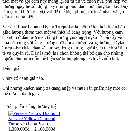
tươi mát và gợi cảm này mang lại sự tự tin và cuốn hút, phù hợp với
những ngày hè sôi động hay những buổi dạo chơi cùng bạn bè. Đây
là một mùi hương tuyệt vời để thể hiện phong cách cá nhân và tạo
dấu ấn riêng biệt.
Versace Pour Femme Dylan Turquoise là một sự kết hợp hoàn hảo
giữa hương thơm tươi mát và thiết kế sang trọng. Với hương cam
chanh mở đầu tươi mát, tầng hương giữa ngọt ngào từ trái cây và
hoa cỏ, cùng với tầng hương cuối ấm áp từ gỗ và xạ hương, Dylan
Turquoise chắc chắn sẽ làm say lòng những người yêu thích sự tinh
tế và quyến rũ. Đây là một lựa chọn không thể bỏ qua cho những
người phụ nữ muốn thể hiện sự tự tin, phong cách và cuốn hút.
Đánh giá
Chưa có đánh giá nào.
Chỉ những khách hàng đã đăng nhập và mua sản phẩm này mới có
thể đưa ra đánh giá.
Sản phẩm cùng thương hiệu
Versace Yellow Diamond
Được xếp hạng
5
sao
1,300,000
₫
–
2,100,000
₫