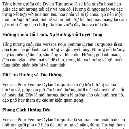
Tầng hương giữa của Dylan Turquoise là sự hòa quyện hoàn hảo
giữa các nốt hương trái cây và hoa cỏ. Hương ổi ngọt ngào và đặc
trưng kết hợp với hoa linh lan, hoa nhài và lá lý chua, tạo nên một
mùi hương tươi mát, tinh tế và nữ tính. Sự kết hợp này mang lại cảm
giác như đang dạo chơi giữa khu vườn đầy hoa và trái cây.
Hương Cuối: Gỗ Lành, Xạ Hương, Gỗ Tuyết Tùng
Tầng hương cuối của Versace Pour Femme Dylan Turquoise là sự
pha trộn của gỗ lành, xạ hương và gỗ tuyết tùng. Những nốt hương
này tạo nên sự ấm áp, sâu lắng và lôi cuốn. Hương gỗ lành mang
đến cảm giác mềm mại và dễ chịu, trong khi xạ hương và gỗ tuyết
tùng thêm phần bền bỉ và nam tính.
Độ Lưu Hương và Tỏa Hương
Versace Pour Femme Dylan Turquoise có độ lưu hương và tỏa
hương tốt, giúp bạn giữ được mùi hương tươi mát và quyến rũ suốt
cả ngày dài. Đây là một hương thơm lý tưởng cho các buổi hẹn hò,
dạo phố hay tham dự các sự kiện quan trọng.
Phong Cách Hướng Đến
Versace Pour Femme Dylan Turquoise là sự lựa chọn hoàn hảo cho
những người phụ nữ hiện đại, trẻ trung và năng động. Hương thơm