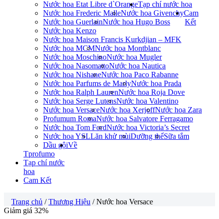
Nước hoa Etat Libre d`Orange
Tạp chí nước hoa
Nước hoa Frederic Malle
Nước hoa Givenchy
Cam
Nước hoa Guerlain
Nước hoa Hugo Boss
Kết
Nước hoa Kenzo
Nước hoa Maison Francis Kurkdjian – MFK
Nước hoa MCM
Nước hoa Montblanc
Nước hoa Moschino
Nước hoa Mugler
Nước hoa Nasomatto
Nước hoa Nautica
Nước hoa Nishane
Nước hoa Paco Rabanne
Nước hoa Parfums de Marly
Nước hoa Prada
Nước hoa Ralph Lauren
Nước hoa Roja Dove
Nước hoa Serge Lutens
Nước hoa Valentino
Nước hoa Versace
Nước hoa Xerjoff
Nước hoa Zara
Profumum Roma
Nước hoa Salvatore Ferragamo
Nước hoa Tom Ford
Nước hoa Victoria’s Secret
Nước hoa YSL
Lăn khử mùi
Dưỡng thể
Sữa tắm
Dầu gội
Về
Tprofumo
Tạp chí nước
hoa
Cam Kết
Trang chủ
/
Thương Hiệu
/ Nước hoa Versace
Giảm giá 32%