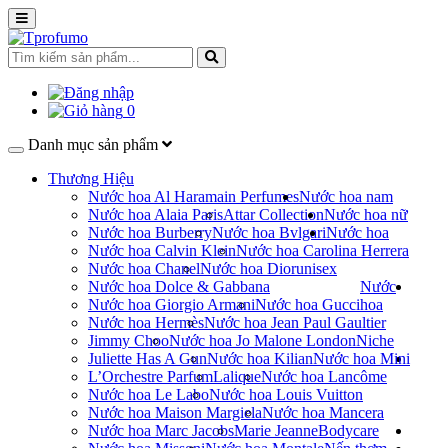
0
Danh mục sản phẩm
Thương Hiệu
Nước hoa Al Haramain Perfumes
Nước hoa nam
Nước hoa Alaia Paris
Attar Collection
Nước hoa nữ
Nước hoa Burberry
Nước hoa Bvlgari
Nước hoa
Nước hoa Calvin Klein
Nước hoa Carolina Herrera
Nước hoa Chanel
Nước hoa Dior
unisex
Nước hoa Dolce & Gabbana
Nước
Nước hoa Giorgio Armani
Nước hoa Gucci
hoa
Nước hoa Hermès
Nước hoa Jean Paul Gaultier
Jimmy Choo
Nước hoa Jo Malone London
Niche
Juliette Has A Gun
Nước hoa Kilian
Nước hoa Mini
L’Orchestre Parfum
Lalique
Nước hoa Lancôme
Nước hoa Le Labo
Nước hoa Louis Vuitton
Nước hoa Maison Margiela
Nước hoa Mancera
Nước hoa Marc Jacobs
Marie Jeanne
Bodycare