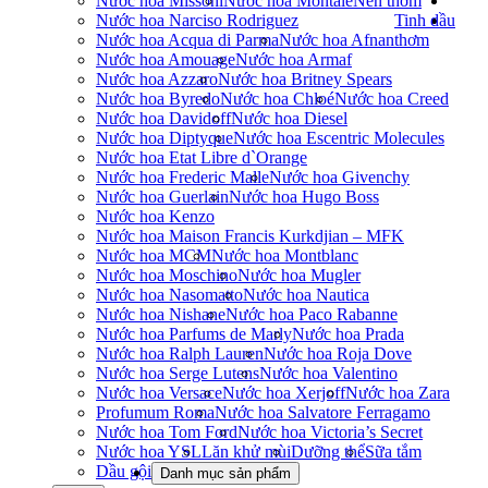
Nước hoa Missoni
Nước hoa Montale
Nến thơm
Nước hoa Narciso Rodriguez
Tinh dầu
Nước hoa Acqua di Parma
Nước hoa Afnan
thơm
Nước hoa Amouage
Nước hoa Armaf
Nước hoa Azzaro
Nước hoa Britney Spears
Nước hoa Byredo
Nước hoa Chloé
Nước hoa Creed
Nước hoa Davidoff
Nước hoa Diesel
Nước hoa Diptyque
Nước hoa Escentric Molecules
Nước hoa Etat Libre d`Orange
Nước hoa Frederic Malle
Nước hoa Givenchy
Nước hoa Guerlain
Nước hoa Hugo Boss
Nước hoa Kenzo
Nước hoa Maison Francis Kurkdjian – MFK
Nước hoa MCM
Nước hoa Montblanc
Nước hoa Moschino
Nước hoa Mugler
Nước hoa Nasomatto
Nước hoa Nautica
Nước hoa Nishane
Nước hoa Paco Rabanne
Nước hoa Parfums de Marly
Nước hoa Prada
Nước hoa Ralph Lauren
Nước hoa Roja Dove
Nước hoa Serge Lutens
Nước hoa Valentino
Nước hoa Versace
Nước hoa Xerjoff
Nước hoa Zara
Profumum Roma
Nước hoa Salvatore Ferragamo
Nước hoa Tom Ford
Nước hoa Victoria’s Secret
Nước hoa YSL
Lăn khử mùi
Dưỡng thể
Sữa tắm
Dầu gội
Danh mục sản phẩm