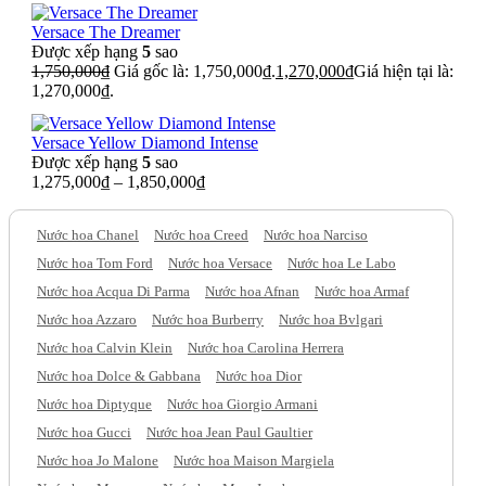
Versace The Dreamer
Được xếp hạng
5
sao
1,750,000
₫
Giá gốc là: 1,750,000₫.
1,270,000
₫
Giá hiện tại là:
1,270,000₫.
Versace Yellow Diamond Intense
Được xếp hạng
5
sao
1,275,000
₫
–
1,850,000
₫
Nước hoa Chanel
Nước hoa Creed
Nước hoa Narciso
Nước hoa Tom Ford
Nước hoa Versace
Nước hoa Le Labo
Nước hoa Acqua Di Parma
Nước hoa Afnan
Nước hoa Armaf
Nước hoa Azzaro
Nước hoa Burberry
Nước hoa Bvlgari
Nước hoa Calvin Klein
Nước hoa Carolina Herrera
Nước hoa Dolce & Gabbana
Nước hoa Dior
Nước hoa Diptyque
Nước hoa Giorgio Armani
Nước hoa Gucci
Nước hoa Jean Paul Gaultier
Nước hoa Jo Malone
Nước hoa Maison Margiela