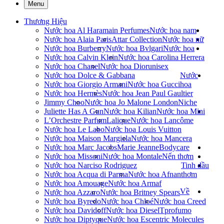
Menu
Thương Hiệu
Nước hoa Al Haramain Perfumes
Nước hoa nam
Nước hoa Alaia Paris
Attar Collection
Nước hoa nữ
Nước hoa Burberry
Nước hoa Bvlgari
Nước hoa
Nước hoa Calvin Klein
Nước hoa Carolina Herrera
Nước hoa Chanel
Nước hoa Dior
unisex
Nước hoa Dolce & Gabbana
Nước
Nước hoa Giorgio Armani
Nước hoa Gucci
hoa
Nước hoa Hermès
Nước hoa Jean Paul Gaultier
Jimmy Choo
Nước hoa Jo Malone London
Niche
Juliette Has A Gun
Nước hoa Kilian
Nước hoa Mini
L’Orchestre Parfum
Lalique
Nước hoa Lancôme
Nước hoa Le Labo
Nước hoa Louis Vuitton
Nước hoa Maison Margiela
Nước hoa Mancera
Nước hoa Marc Jacobs
Marie Jeanne
Bodycare
Nước hoa Missoni
Nước hoa Montale
Nến thơm
Nước hoa Narciso Rodriguez
Tinh dầu
Nước hoa Acqua di Parma
Nước hoa Afnan
thơm
Nước hoa Amouage
Nước hoa Armaf
Về
Nước hoa Azzaro
Nước hoa Britney Spears
Nước hoa Byredo
Nước hoa Chloé
Nước hoa Creed
Nước hoa Davidoff
Nước hoa Diesel
Tprofumo
Nước hoa Diptyque
Nước hoa Escentric Molecules