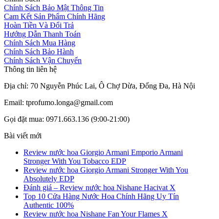
Chính Sách Bảo Mật Thông Tin
Cam Kết Sản Phẩm Chính Hãng
Hoàn Tiền Và Đổi Trả
Hướng Dẫn Thanh Toán
Chính Sách Mua Hàng
Chính Sách Bảo Hành
Chính Sách Vận Chuyển
Thông tin liên hệ
Địa chỉ: 70 Nguyễn Phúc Lai, Ô Chợ Dừa, Đống Đa, Hà Nội
Email: tprofumo.longa@gmail.com
Gọi đặt mua: 0971.663.136 (9:00-21:00)
Bài viết mới
Review nước hoa Giorgio Armani Emporio Armani
Stronger With You Tobacco EDP
Review nước hoa Giorgio Armani Stronger With You
Absolutely EDP
Đánh giá – Review nước hoa Nishane Hacivat X
Top 10 Cửa Hàng Nước Hoa Chính Hãng Uy Tín
Authentic 100%
Review nước hoa Nishane Fan Your Flames X