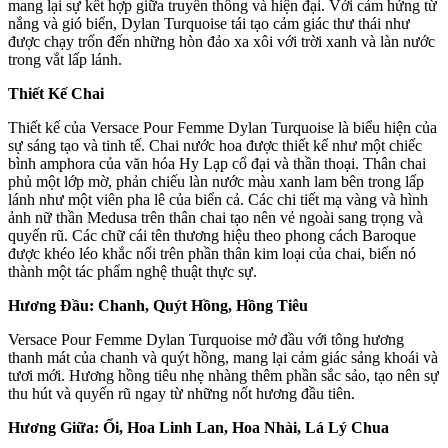
mang lại sự kết hợp giữa truyền thống và hiện đại. Với cảm hứng từ
nắng và gió biển, Dylan Turquoise tái tạo cảm giác thư thái như
được chạy trốn đến những hòn đảo xa xôi với trời xanh và làn nước
trong vắt lấp lánh.
Thiết Kế Chai
Thiết kế của Versace Pour Femme Dylan Turquoise là biểu hiện của
sự sáng tạo và tinh tế. Chai nước hoa được thiết kế như một chiếc
bình amphora của văn hóa Hy Lạp cổ đại và thần thoại. Thân chai
phủ một lớp mờ, phản chiếu làn nước màu xanh lam bên trong lấp
lánh như một viên pha lê của biển cả. Các chi tiết mạ vàng và hình
ảnh nữ thần Medusa trên thân chai tạo nên vẻ ngoài sang trọng và
quyến rũ. Các chữ cái tên thương hiệu theo phong cách Baroque
được khéo léo khắc nổi trên phần thân kim loại của chai, biến nó
thành một tác phẩm nghệ thuật thực sự.
Hương Đầu: Chanh, Quýt Hồng, Hồng Tiêu
Versace Pour Femme Dylan Turquoise mở đầu với tông hương
thanh mát của chanh và quýt hồng, mang lại cảm giác sảng khoái và
tươi mới. Hương hồng tiêu nhẹ nhàng thêm phần sắc sảo, tạo nên sự
thu hút và quyến rũ ngay từ những nốt hương đầu tiên.
Hương Giữa: Ổi, Hoa Linh Lan, Hoa Nhài, Lá Lý Chua