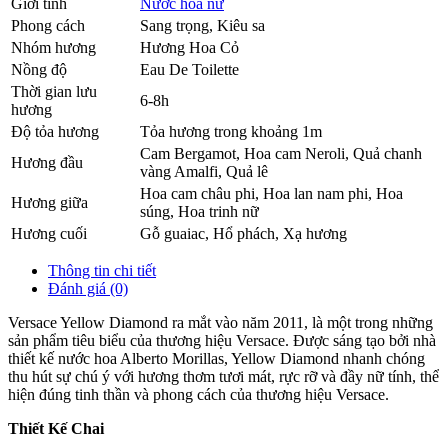
Giới tính
Nước hoa nữ
Phong cách
Sang trọng, Kiêu sa
Nhóm hương
Hương Hoa Cỏ
Nồng độ
Eau De Toilette
Thời gian lưu
6-8h
hương
Độ tỏa hương
Tỏa hương trong khoảng 1m
Cam Bergamot
,
Hoa cam Neroli
,
Quả chanh
Hương đầu
vàng Amalfi
,
Quả lê
Hoa cam châu phi
,
Hoa lan nam phi
,
Hoa
Hương giữa
súng
,
Hoa trinh nữ
Hương cuối
Gỗ guaiac
,
Hổ phách
,
Xạ hương
Thông tin chi tiết
Đánh giá (0)
Versace Yellow Diamond ra mắt vào năm 2011, là một trong những
sản phẩm tiêu biểu của thương hiệu Versace. Được sáng tạo bởi nhà
thiết kế nước hoa Alberto Morillas, Yellow Diamond nhanh chóng
thu hút sự chú ý với hương thơm tươi mát, rực rỡ và đầy nữ tính, thể
hiện đúng tinh thần và phong cách của thương hiệu Versace.
Thiết Kế Chai