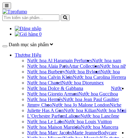
0
Danh mục sản phẩm
Thương Hiệu
Nước hoa Al Haramain Perfumes
Nước hoa nam
Nước hoa Alaia Paris
Attar Collection
Nước hoa nữ
Nước hoa Burberry
Nước hoa Bvlgari
Nước hoa
Nước hoa Calvin Klein
Nước hoa Carolina Herrera
Nước hoa Chanel
Nước hoa Dior
unisex
Nước hoa Dolce & Gabbana
Nước
Nước hoa Giorgio Armani
Nước hoa Gucci
hoa
Nước hoa Hermès
Nước hoa Jean Paul Gaultier
Jimmy Choo
Nước hoa Jo Malone London
Niche
Juliette Has A Gun
Nước hoa Kilian
Nước hoa Mini
L’Orchestre Parfum
Lalique
Nước hoa Lancôme
Nước hoa Le Labo
Nước hoa Louis Vuitton
Nước hoa Maison Margiela
Nước hoa Mancera
Nước hoa Marc Jacobs
Marie Jeanne
Bodycare