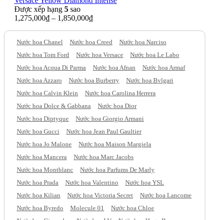
Versace Yellow Diamond Intense
Được xếp hạng
5
sao
1,275,000
₫
–
1,850,000
₫
Nước hoa Chanel
Nước hoa Creed
Nước hoa Narciso
Nước hoa Tom Ford
Nước hoa Versace
Nước hoa Le Labo
Nước hoa Acqua Di Parma
Nước hoa Afnan
Nước hoa Armaf
Nước hoa Azzaro
Nước hoa Burberry
Nước hoa Bvlgari
Nước hoa Calvin Klein
Nước hoa Carolina Herrera
Nước hoa Dolce & Gabbana
Nước hoa Dior
Nước hoa Diptyque
Nước hoa Giorgio Armani
Nước hoa Gucci
Nước hoa Jean Paul Gaultier
Nước hoa Jo Malone
Nước hoa Maison Margiela
Nước hoa Mancera
Nước hoa Marc Jacobs
Nước hoa Montblanc
Nước hoa Parfums De Marly
Nước hoa Prada
Nước hoa Valentino
Nước hoa YSL
Nước hoa Kilian
Nước hoa Victoria Secret
Nước hoa Lancome
Nước hoa Byredo
Molecule 01
Nước hoa Chloe