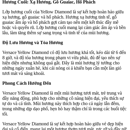
Hương Cuối: Xạ Hương, Gỗ Guaiac, Hổ Phách
Lớp hương cuối của Yellow Diamond là sự kết hợp hoàn hảo giữa
xạ hương, gỗ guaiac và hổ phách. Hương xạ hương tinh tế, gỗ
guaiac ấm áp và hổ phách gợi cảm tạo nên một kết thúc đầy mê
hoặc và quyến rũ. Lớp hương cuối mang lại cảm giác ấm áp và bền
lâu, làm tăng thêm sự sang trọng và tinh tế của mùi hương.
Độ Lưu Hương và Tỏa Hương
Versace Yellow Diamond có độ lưu hương khá tốt, kéo dài từ 6 đến
8 giờ, và độ tỏa hương trong phạm vi vừa phải, đủ để tạo nên sự
hiện diện nhưng không quá gắt. Đây là mùi hương lý tưởng cho
những ngày xuân hè, khi cái nóng oi ả khiến bạn cần một làn gió
tươi mát và sảng khoái.
Phong Cách Hướng Đến
Versace Yellow Diamond là một mùi hương tươi mát, trẻ trung và
đầy năng động, phù hợp cho những cô nàng hiện đại, yêu thích sự
tự do và cá tính. Mùi hương này thích hợp cho cả ngày lẫn đêm,
trong những dịp dạo phố, hẹn hò hay thậm chí là trong các buổi tiệc
tối.
Versace Yellow Diamond là sự kết hợp hoàn hảo giữa vẻ đẹp hiện
đại và cổ điển, mang lại một hương thơm tươi mát, rực rỡ và đầy nữ