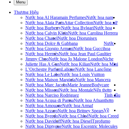
Menu
Thương Hiệu
Nước hoa Al Haramain Perfumes
Nước hoa nam
Nước hoa Alaia Paris
Attar Collection
Nước hoa nữ
Nước hoa Burberry
Nước hoa Bvlgari
Nước hoa
Nước hoa Calvin Klein
Nước hoa Carolina Herrera
Nước hoa Chanel
Nước hoa Dior
unisex
Nước hoa Dolce & Gabbana
Nước
Nước hoa Giorgio Armani
Nước hoa Gucci
hoa
Nước hoa Hermès
Nước hoa Jean Paul Gaultier
Jimmy Choo
Nước hoa Jo Malone London
Niche
Juliette Has A Gun
Nước hoa Kilian
Nước hoa Mini
L’Orchestre Parfum
Lalique
Nước hoa Lancôme
Nước hoa Le Labo
Nước hoa Louis Vuitton
Nước hoa Maison Margiela
Nước hoa Mancera
Nước hoa Marc Jacobs
Marie Jeanne
Bodycare
Nước hoa Missoni
Nước hoa Montale
Nến thơm
Nước hoa Narciso Rodriguez
Tinh dầu
Nước hoa Acqua di Parma
Nước hoa Afnan
thơm
Nước hoa Amouage
Nước hoa Armaf
Về
Nước hoa Azzaro
Nước hoa Britney Spears
Nước hoa Byredo
Nước hoa Chloé
Nước hoa Creed
Nước hoa Davidoff
Nước hoa Diesel
Tprofumo
Nước hoa Diptyque
Nước hoa Escentric Molecules