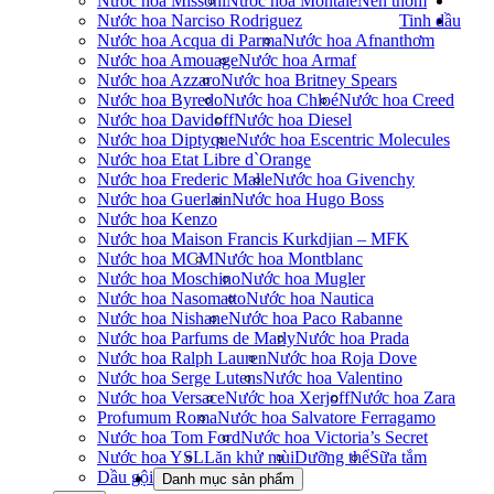
Nước hoa Missoni
Nước hoa Montale
Nến thơm
Nước hoa Narciso Rodriguez
Tinh dầu
Nước hoa Acqua di Parma
Nước hoa Afnan
thơm
Nước hoa Amouage
Nước hoa Armaf
Nước hoa Azzaro
Nước hoa Britney Spears
Nước hoa Byredo
Nước hoa Chloé
Nước hoa Creed
Nước hoa Davidoff
Nước hoa Diesel
Nước hoa Diptyque
Nước hoa Escentric Molecules
Nước hoa Etat Libre d`Orange
Nước hoa Frederic Malle
Nước hoa Givenchy
Nước hoa Guerlain
Nước hoa Hugo Boss
Nước hoa Kenzo
Nước hoa Maison Francis Kurkdjian – MFK
Nước hoa MCM
Nước hoa Montblanc
Nước hoa Moschino
Nước hoa Mugler
Nước hoa Nasomatto
Nước hoa Nautica
Nước hoa Nishane
Nước hoa Paco Rabanne
Nước hoa Parfums de Marly
Nước hoa Prada
Nước hoa Ralph Lauren
Nước hoa Roja Dove
Nước hoa Serge Lutens
Nước hoa Valentino
Nước hoa Versace
Nước hoa Xerjoff
Nước hoa Zara
Profumum Roma
Nước hoa Salvatore Ferragamo
Nước hoa Tom Ford
Nước hoa Victoria’s Secret
Nước hoa YSL
Lăn khử mùi
Dưỡng thể
Sữa tắm
Dầu gội
Danh mục sản phẩm