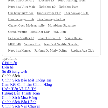
Nước hoa Givenchy
Nước hoa LV
Nước hoa Hugo Boss
Nước hoa Ultra Male
Nước hoa nữ
Nước hoa Nam
Cửa hàng nước hoa
Dior Sauvage EDP
Dior Sauvage EDT
Dior Sauvage Elixir
Dior Sauvage Parfum
Chanel Coco Mademoiselle
Montblanc Signature
Creed Aventus
Miss Dior EDP
YSL Libre
Le Labo Another 13
Chanel Coco EDP
Acqua Di Gio
MFK 540
Versace Eros
Jean Paul Gaultier Scandal
Nước hoa Hermes
Parfums De Marly Delina
Replica Jazz Club
Tprofumo
Giới thiệu
Liên hệ
Sơ đồ trang web
Chính Sách
Chính Sách Bảo Mật Thông Tin
Cam Kết Sản Phẩm Chính Hãng
Hoàn Tiền Và Đổi Trả
Hướng Dẫn Thanh Toán
Chính Sách Mua Hàng
Chính Sách Bảo Hành
Chính Sách Vận Chuyển