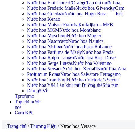
Nước hoa Etat Libre d`Orange
Tạp chí nước hoa
Nước hoa Frederic Malle
Nước hoa Givenchy
Cam
Nước hoa Guerlain
Nước hoa Hugo Boss
Kết
Nước hoa Kenzo
Nước hoa Maison Francis Kurkdjian – MFK
Nước hoa MCM
Nước hoa Montblanc
Nước hoa Moschino
Nước hoa Mugler
Nước hoa Nasomatto
Nước hoa Nautica
Nước hoa Nishane
Nước hoa Paco Rabanne
Nước hoa Parfums de Marly
Nước hoa Prada
Nước hoa Ralph Lauren
Nước hoa Roja Dove
Nước hoa Serge Lutens
Nước hoa Valentino
Nước hoa Versace
Nước hoa Xerjoff
Nước hoa Zara
Profumum Roma
Nước hoa Salvatore Ferragamo
Nước hoa Tom Ford
Nước hoa Victoria’s Secret
Nước hoa YSL
Lăn khử mùi
Dưỡng thể
Sữa tắm
Dầu gội
Về
Tprofumo
Tạp chí nước
hoa
Cam Kết
Trang chủ
/
Thương Hiệu
/ Nước hoa Versace