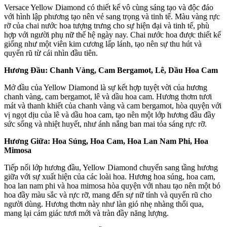
Versace Yellow Diamond có thiết kế vô cùng sáng tạo và độc đáo
với hình lập phương tạo nên vẻ sang trọng và tinh tế. Màu vàng rực
rỡ của chai nước hoa tượng trưng cho sự hiện đại và tinh tế, phù
hợp với người phụ nữ thế hệ ngày nay. Chai nước hoa được thiết kế
giống như một viên kim cương lấp lánh, tạo nên sự thu hút và
quyến rũ từ cái nhìn đầu tiên.
Hương Đầu: Chanh Vàng, Cam Bergamot, Lê, Dầu Hoa Cam
Mở đầu của Yellow Diamond là sự kết hợp tuyệt vời của hương
chanh vàng, cam bergamot, lê và dầu hoa cam. Hương thơm tươi
mát và thanh khiết của chanh vàng và cam bergamot, hòa quyện với
vị ngọt dịu của lê và dầu hoa cam, tạo nên một lớp hương đầu đầy
sức sống và nhiệt huyết, như ánh nắng ban mai tỏa sáng rực rỡ.
Hương Giữa: Hoa Súng, Hoa Cam, Hoa Lan Nam Phi, Hoa
Mimosa
Tiếp nối lớp hương đầu, Yellow Diamond chuyển sang tầng hương
giữa với sự xuất hiện của các loài hoa. Hương hoa súng, hoa cam,
hoa lan nam phi và hoa mimosa hòa quyện với nhau tạo nên một bó
hoa đầy màu sắc và rực rỡ, mang đến sự nữ tính và quyến rũ cho
người dùng. Hương thơm này như làn gió nhẹ nhàng thổi qua,
mang lại cảm giác tươi mới và tràn đầy năng lượng.