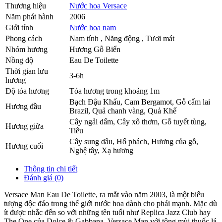
Thương hiệu
Nước hoa Versace
Năm phát hành
2006
Giới tính
Nước hoa nam
Phong cách
Nam tính , Năng động , Tươi mát
Nhóm hương
Hương Gỗ Biển
Nồng độ
Eau De Toilette
Thời gian lưu
3-6h
hương
Độ tỏa hương
Tỏa hương trong khoảng 1m
Bạch Đậu Khấu
,
Cam Bergamot
,
Gỗ cẩm lai
Hương đầu
Brazil
,
Quả chanh vàng
,
Quả Khế
Cây ngải dấm
,
Cây xô thơm
,
Gỗ tuyết tùng
,
Hương giữa
Tiêu
Cây sung dâu
,
Hổ phách
,
Hương của gỗ
,
Hương cuối
Nghệ tây
,
Xạ hương
Thông tin chi tiết
Đánh giá (0)
Versace Man Eau De Toilette, ra mắt vào năm 2003, là một biểu
tượng độc đáo trong thế giới nước hoa dành cho phái mạnh. Mặc dù
ít được nhắc đến so với những tên tuổi như Replica Jazz Club hay
The One của Dolce & Gabbana, Versace Man với tông mùi thuốc lá