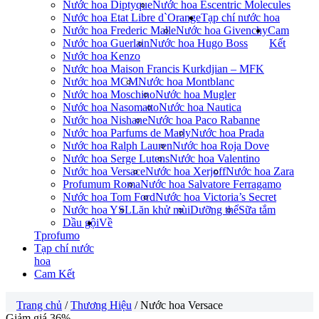
Nước hoa Diptyque
Nước hoa Escentric Molecules
Nước hoa Etat Libre d`Orange
Tạp chí nước hoa
Nước hoa Frederic Malle
Nước hoa Givenchy
Cam
Nước hoa Guerlain
Nước hoa Hugo Boss
Kết
Nước hoa Kenzo
Nước hoa Maison Francis Kurkdjian – MFK
Nước hoa MCM
Nước hoa Montblanc
Nước hoa Moschino
Nước hoa Mugler
Nước hoa Nasomatto
Nước hoa Nautica
Nước hoa Nishane
Nước hoa Paco Rabanne
Nước hoa Parfums de Marly
Nước hoa Prada
Nước hoa Ralph Lauren
Nước hoa Roja Dove
Nước hoa Serge Lutens
Nước hoa Valentino
Nước hoa Versace
Nước hoa Xerjoff
Nước hoa Zara
Profumum Roma
Nước hoa Salvatore Ferragamo
Nước hoa Tom Ford
Nước hoa Victoria’s Secret
Nước hoa YSL
Lăn khử mùi
Dưỡng thể
Sữa tắm
Dầu gội
Về
Tprofumo
Tạp chí nước
hoa
Cam Kết
Trang chủ
/
Thương Hiệu
/ Nước hoa Versace
Giảm giá 36%