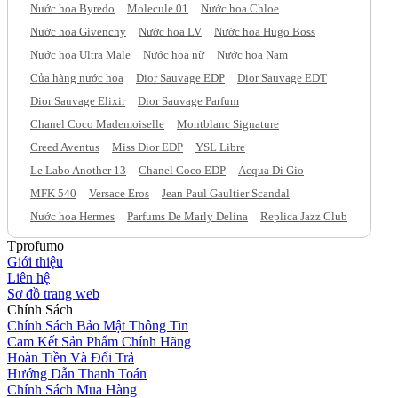
Nước hoa Byredo
Molecule 01
Nước hoa Chloe
Nước hoa Givenchy
Nước hoa LV
Nước hoa Hugo Boss
Nước hoa Ultra Male
Nước hoa nữ
Nước hoa Nam
Cửa hàng nước hoa
Dior Sauvage EDP
Dior Sauvage EDT
Dior Sauvage Elixir
Dior Sauvage Parfum
Chanel Coco Mademoiselle
Montblanc Signature
Creed Aventus
Miss Dior EDP
YSL Libre
Le Labo Another 13
Chanel Coco EDP
Acqua Di Gio
MFK 540
Versace Eros
Jean Paul Gaultier Scandal
Nước hoa Hermes
Parfums De Marly Delina
Replica Jazz Club
Tprofumo
Giới thiệu
Liên hệ
Sơ đồ trang web
Chính Sách
Chính Sách Bảo Mật Thông Tin
Cam Kết Sản Phẩm Chính Hãng
Hoàn Tiền Và Đổi Trả
Hướng Dẫn Thanh Toán
Chính Sách Mua Hàng