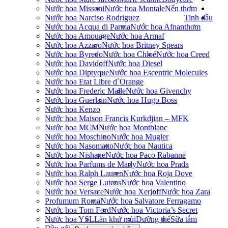
Nước hoa Missoni
Nước hoa Montale
Nến thơm
Nước hoa Narciso Rodriguez
Tinh dầu
Nước hoa Acqua di Parma
Nước hoa Afnan
thơm
Nước hoa Amouage
Nước hoa Armaf
Nước hoa Azzaro
Nước hoa Britney Spears
Nước hoa Byredo
Nước hoa Chloé
Nước hoa Creed
Nước hoa Davidoff
Nước hoa Diesel
Nước hoa Diptyque
Nước hoa Escentric Molecules
Nước hoa Etat Libre d`Orange
Nước hoa Frederic Malle
Nước hoa Givenchy
Nước hoa Guerlain
Nước hoa Hugo Boss
Nước hoa Kenzo
Nước hoa Maison Francis Kurkdjian – MFK
Nước hoa MCM
Nước hoa Montblanc
Nước hoa Moschino
Nước hoa Mugler
Nước hoa Nasomatto
Nước hoa Nautica
Nước hoa Nishane
Nước hoa Paco Rabanne
Nước hoa Parfums de Marly
Nước hoa Prada
Nước hoa Ralph Lauren
Nước hoa Roja Dove
Nước hoa Serge Lutens
Nước hoa Valentino
Nước hoa Versace
Nước hoa Xerjoff
Nước hoa Zara
Profumum Roma
Nước hoa Salvatore Ferragamo
Nước hoa Tom Ford
Nước hoa Victoria’s Secret
Nước hoa YSL
Lăn khử mùi
Dưỡng thể
Sữa tắm