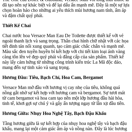
đã tạo nên sự khác biệt và để lại dấu ấn mạnh mẽ. Đây là một sự lựa
chọn hoàn hảo cho những ai yêu thích mùi hương nam tính, ấm áp
và đậm chất quý phái.
Thiết Kế Chai
Chai nước hoa Versace Man Eau De Toilette được thiết kế với vẻ
ngoài thanh lịch và sang trọng. Thân chai hình chữ nhật với các họa
tiết đinh tán nổi xung quanh, tạo cảm giác chắc chắn và mạnh mẽ.
Màu sắc đen tuyền huyền bí kết hợp với chi tiết kim loại ánh vàng
càng tôn lên vẻ đẹp quý phái và đẳng cấp của sản phẩm. Thiết kế
này lấy cảm hứng từ những công trình kiến trúc La Mã độc đáo,
mang đến sự tinh xảo và sang trọng.
Hương Đầu: Tiêu, Bạch Chỉ, Hoa Cam, Bergamot
Versace Man mở đầu với hương vị cay nhẹ của tiêu, không quá
nồng gắt nhờ sự kết hợp với hương cam và bergamot. Sự tươi mát
từ cam bergamot và hoa cam tạo nên một lớp hương đầu hài hòa,
tinh tế, khơi gợi sự chú ý và gây ấn tượng ngay từ lần xịt đầu tiên.
Hương Giữa: Nhụy Hoa Nghệ Tây, Bạch Đậu Khấu
Tầng hương giữa là sự kết hợp của nhụy hoa nghệ tây và bạch đậu
khấu, mang lại một cảm giác ấm áp và nồng nàn. Đây là lúc hương