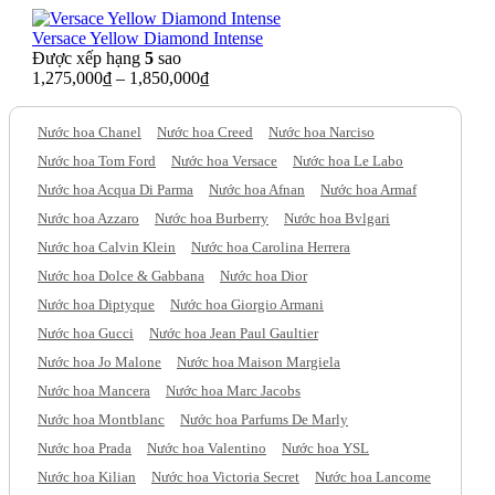
Versace Yellow Diamond Intense
Được xếp hạng
5
sao
1,275,000
₫
–
1,850,000
₫
Nước hoa Chanel
Nước hoa Creed
Nước hoa Narciso
Nước hoa Tom Ford
Nước hoa Versace
Nước hoa Le Labo
Nước hoa Acqua Di Parma
Nước hoa Afnan
Nước hoa Armaf
Nước hoa Azzaro
Nước hoa Burberry
Nước hoa Bvlgari
Nước hoa Calvin Klein
Nước hoa Carolina Herrera
Nước hoa Dolce & Gabbana
Nước hoa Dior
Nước hoa Diptyque
Nước hoa Giorgio Armani
Nước hoa Gucci
Nước hoa Jean Paul Gaultier
Nước hoa Jo Malone
Nước hoa Maison Margiela
Nước hoa Mancera
Nước hoa Marc Jacobs
Nước hoa Montblanc
Nước hoa Parfums De Marly
Nước hoa Prada
Nước hoa Valentino
Nước hoa YSL
Nước hoa Kilian
Nước hoa Victoria Secret
Nước hoa Lancome