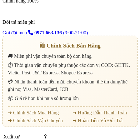
Chính hãng 100%
Đổi trả miễn phí
Gọi đặt mua
0971.663.136
(9:00-21:00)
🛍️
Chính Sách Bán Hàng
🚚 Miễn phí vận chuyển toàn bộ đơn hàng
⏱️ Thời gian vận chuyển phụ thuộc các đơn vị COD: GHTK,
Viettel Post, J&T Express, Shopee Express
💳 Nhận thanh toán tiền mặt, chuyển khoản, thẻ tín dụng/thẻ
ghi nợ, Visa, MasterCard, JCB
📦 Giá rẻ hơn khi mua số lượng lớn
➜ Chính Sách Mua Hàng
➜ Hướng Dẫn Thanh Toán
➜ Chính Sách Vận Chuyển
➜ Hoàn Tiền Và Đổi Trả
Xuất xứ
Ý