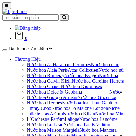
0
Danh mục sản phẩm
Thương Hiệu
Nước hoa Al Haramain Perfumes
Nước hoa nam
Nước hoa Alaia Paris
Attar Collection
Nước hoa nữ
Nước hoa Burberry
Nước hoa Bvlgari
Nước hoa
Nước hoa Calvin Klein
Nước hoa Carolina Herrera
Nước hoa Chanel
Nước hoa Dior
unisex
Nước hoa Dolce & Gabbana
Nước
Nước hoa Giorgio Armani
Nước hoa Gucci
hoa
Nước hoa Hermès
Nước hoa Jean Paul Gaultier
Jimmy Choo
Nước hoa Jo Malone London
Niche
Juliette Has A Gun
Nước hoa Kilian
Nước hoa Mini
L’Orchestre Parfum
Lalique
Nước hoa Lancôme
Nước hoa Le Labo
Nước hoa Louis Vuitton
Nước hoa Maison Margiela
Nước hoa Mancera
Nước hoa Marc Jacobs
Marie Jeanne
Bodycare