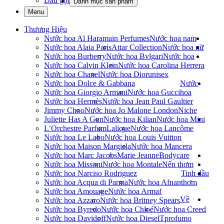
Dầu gội
Danh mục sản phẩm
Menu
Thương Hiệu
Nước hoa Al Haramain Perfumes
Nước hoa nam
Nước hoa Alaia Paris
Attar Collection
Nước hoa nữ
Nước hoa Burberry
Nước hoa Bvlgari
Nước hoa
Nước hoa Calvin Klein
Nước hoa Carolina Herrera
Nước hoa Chanel
Nước hoa Dior
unisex
Nước hoa Dolce & Gabbana
Nước
Nước hoa Giorgio Armani
Nước hoa Gucci
hoa
Nước hoa Hermès
Nước hoa Jean Paul Gaultier
Jimmy Choo
Nước hoa Jo Malone London
Niche
Juliette Has A Gun
Nước hoa Kilian
Nước hoa Mini
L’Orchestre Parfum
Lalique
Nước hoa Lancôme
Nước hoa Le Labo
Nước hoa Louis Vuitton
Nước hoa Maison Margiela
Nước hoa Mancera
Nước hoa Marc Jacobs
Marie Jeanne
Bodycare
Nước hoa Missoni
Nước hoa Montale
Nến thơm
Nước hoa Narciso Rodriguez
Tinh dầu
Nước hoa Acqua di Parma
Nước hoa Afnan
thơm
Nước hoa Amouage
Nước hoa Armaf
Về
Nước hoa Azzaro
Nước hoa Britney Spears
Nước hoa Byredo
Nước hoa Chloé
Nước hoa Creed
Nước hoa Davidoff
Nước hoa Diesel
Tprofumo