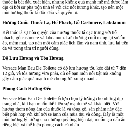
thuốc lá bắt đầu xuất hiện, nhưng không quá mạnh mẽ mà được làm
dịu đi bởi sự pha trộn tinh tế với các nốt hương khác, tạo nên một
mùi hương thuốc lá độc đáo và quyến rũ.
Hương Cuối: Thuốc Lá, Hổ Phách, Gỗ Cashmere, Labdanum
Kết thúc là sự hòa quyện của hương thuốc lá đặc trưng với hổ
phách, gỗ cashmere và labdanum. Lớp hương cuối mang lại sự ấm
áp, mềm mại, tạo nên một cảm giác lịch lãm và nam tính, lưu lại trên
da và trong tâm trí người dùng.
Độ Lưu Hương và Tỏa Hương
Versace Man Eau De Toilette có độ lưu hương tốt, kéo dài từ 7 đến
12 giờ, và tỏa hương vừa phải, đủ để bạn luôn nổi bật mà không
gây cảm giác quá mạnh mẽ cho người xung quanh.
Phong Cách Hướng Đến
Versace Man Eau De Toilette là lựa chọn lý tưởng cho những dịp
trang nhã, khi bạn muốn thể hiện sự mạnh mẽ và khác biệt. Với
hương thơm nồng ấm của thuốc lá và tông gỗ, sản phẩm này đặc
biệt phù hợp với khí trời se lạnh của mùa thu và đông. Đây là một
mùi hương lý tưởng cho những quý ông hiện đại, muốn tạo dấu ấn
riêng biệt và thể hiện phong cách cá nhân.