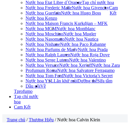
Nước hoa Etat Libre d`Orange
Tạp chí nước hoa
Nước hoa Frederic Malle
Nước hoa Givenchy
Cam
Nước hoa Guerlain
Nước hoa Hugo Boss
Kết
Nước hoa Kenzo
Nước hoa Maison Francis Kurkdjian – MFK
Nước hoa MCM
Nước hoa Montblanc
Nước hoa Moschino
Nước hoa Mugler
Nước hoa Nasomatto
Nước hoa Nautica
Nước hoa Nishane
Nước hoa Paco Rabanne
Nước hoa Parfums de Marly
Nước hoa Prada
Nước hoa Ralph Lauren
Nước hoa Roja Dove
Nước hoa Serge Lutens
Nước hoa Valentino
Nước hoa Versace
Nước hoa Xerjoff
Nước hoa Zara
Profumum Roma
Nước hoa Salvatore Ferragamo
Nước hoa Tom Ford
Nước hoa Victoria’s Secret
Nước hoa YSL
Lăn khử mùi
Dưỡng thể
Sữa tắm
Dầu gội
Về
Tprofumo
Tạp chí nước
hoa
Cam Kết
Trang chủ
/
Thương Hiệu
/ Nước hoa Calvin Klein