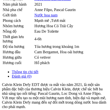
Năm phát hành
2021
Nhà pha chế
Anne Filpo, Pascal Gaurin
Giới tính
Nước hoa nam
Phong cách
Mạnh mẽ ,Tươi mát
Nhóm hương
Hương Hoa Cỏ Trái Cây
Nồng độ
Eau De Toilette
Thời gian lưu
4-6h
hương
Độ tỏa hương
Tỏa hương trong khoảng 1m
Hương đầu
Cam Bergamot
,
Hoa oải hương
Hương giữa
Cỏ vetiver
Hương cuối
Hổ phách
Thông tin chi tiết
Đánh giá (0)
Calvin Klein Defy EDT được ra mắt vào năm 2021, là một sản
phẩm đặc biệt của thương hiệu Calvin Klein, được chế tác bởi ba
nhà sáng tạo nổi tiếng: Pascal Gaurin, Loc Dong và Anne Flipo.
Với mục tiêu tạo ra một mùi hương nam tính, hiện đại và mạnh mẽ,
Calvin Klein Defy mang đến sự đổi mới trong dòng nước hoa dành
cho phái mạnh.