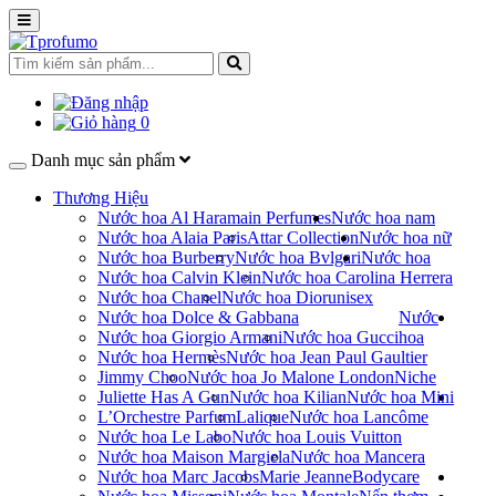
0
Danh mục sản phẩm
Thương Hiệu
Nước hoa Al Haramain Perfumes
Nước hoa nam
Nước hoa Alaia Paris
Attar Collection
Nước hoa nữ
Nước hoa Burberry
Nước hoa Bvlgari
Nước hoa
Nước hoa Calvin Klein
Nước hoa Carolina Herrera
Nước hoa Chanel
Nước hoa Dior
unisex
Nước hoa Dolce & Gabbana
Nước
Nước hoa Giorgio Armani
Nước hoa Gucci
hoa
Nước hoa Hermès
Nước hoa Jean Paul Gaultier
Jimmy Choo
Nước hoa Jo Malone London
Niche
Juliette Has A Gun
Nước hoa Kilian
Nước hoa Mini
L’Orchestre Parfum
Lalique
Nước hoa Lancôme
Nước hoa Le Labo
Nước hoa Louis Vuitton
Nước hoa Maison Margiela
Nước hoa Mancera
Nước hoa Marc Jacobs
Marie Jeanne
Bodycare