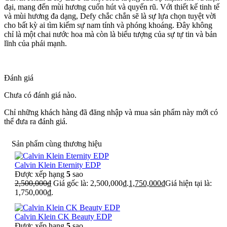
đại, mang đến mùi hương cuốn hút và quyến rũ. Với thiết kế tinh tế
và mùi hương đa dạng, Defy chắc chắn sẽ là sự lựa chọn tuyệt vời
cho bất kỳ ai tìm kiếm sự nam tính và phóng khoáng. Đây không
chỉ là một chai nước hoa mà còn là biểu tượng của sự tự tin và bản
lĩnh của phái mạnh.
Đánh giá
Chưa có đánh giá nào.
Chỉ những khách hàng đã đăng nhập và mua sản phẩm này mới có
thể đưa ra đánh giá.
Sản phẩm cùng thương hiệu
Calvin Klein Eternity EDP
Được xếp hạng
5
sao
2,500,000
₫
Giá gốc là: 2,500,000₫.
1,750,000
₫
Giá hiện tại là:
1,750,000₫.
Calvin Klein CK Beauty EDP
Được xếp hạng
5
sao