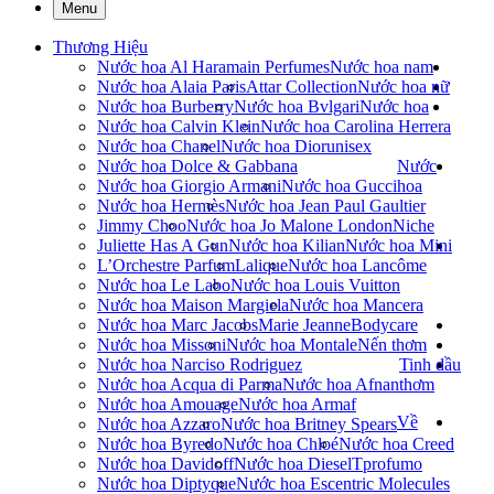
Menu
Thương Hiệu
Nước hoa Al Haramain Perfumes
Nước hoa nam
Nước hoa Alaia Paris
Attar Collection
Nước hoa nữ
Nước hoa Burberry
Nước hoa Bvlgari
Nước hoa
Nước hoa Calvin Klein
Nước hoa Carolina Herrera
Nước hoa Chanel
Nước hoa Dior
unisex
Nước hoa Dolce & Gabbana
Nước
Nước hoa Giorgio Armani
Nước hoa Gucci
hoa
Nước hoa Hermès
Nước hoa Jean Paul Gaultier
Jimmy Choo
Nước hoa Jo Malone London
Niche
Juliette Has A Gun
Nước hoa Kilian
Nước hoa Mini
L’Orchestre Parfum
Lalique
Nước hoa Lancôme
Nước hoa Le Labo
Nước hoa Louis Vuitton
Nước hoa Maison Margiela
Nước hoa Mancera
Nước hoa Marc Jacobs
Marie Jeanne
Bodycare
Nước hoa Missoni
Nước hoa Montale
Nến thơm
Nước hoa Narciso Rodriguez
Tinh dầu
Nước hoa Acqua di Parma
Nước hoa Afnan
thơm
Nước hoa Amouage
Nước hoa Armaf
Về
Nước hoa Azzaro
Nước hoa Britney Spears
Nước hoa Byredo
Nước hoa Chloé
Nước hoa Creed
Nước hoa Davidoff
Nước hoa Diesel
Tprofumo
Nước hoa Diptyque
Nước hoa Escentric Molecules