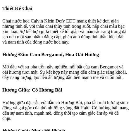
Thiết Kế Chai
Chai nước hoa Calvin Klein Defy EDT mang thiết kế đơn giản
nhưng tinh tế, với thân chai thủy tinh trong suốt, nắp chai màu bạc
kim loại. Sự kết hợp giữa thiết kế tối giản và màu sắc sang trọng đã
tạo nên một sản phẩm đẳng cấp, phản ánh đúng tinh thần hiện đại
và nam tính của dòng nước hoa này.
Hương Đầu: Cam Bergamot, Hoa Oải Hương
Mở đầu với sự pha trộn gây nghiện, nổi bật của cam Bergamot và
oải hương tươi mát. Sự kết hợp này mang đến cảm giác sảng khoái,
đầy năng lượng, tạo nên ấn tượng đầu tiên mạnh mẽ và cuốn hút.
Hương Giữa: Cỏ Hương Bài
Hương giữa đặc sắc với dầu cỏ Hương Bài, pha lẫn mùi hương sinh
động và gai góc của thổ nhưỡng vùng đất Haiti. Cỏ hương bài mang
đến sự nam tính, mạnh mẽ, đồng thời tạo cảm giác ấm áp và dễ
chịu.
Hương Cuối: Nhựa Hổ Phách