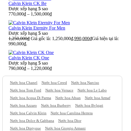
Calvin Klein CK Be
Được xếp hạng
5
sao
770,000
₫
–
1,500,000
₫
Calvin Klein Eternity For Men
Được xếp hạng
5
sao
1,250,000
₫
Giá gốc là: 1,250,000₫.
990,000
₫
Giá hiện tại là:
990,000₫.
Calvin Klein CK One
Được xếp hạng
5
sao
790,000
₫
–
1,220,000
₫
Nước hoa Chanel
Nước hoa Creed
Nước hoa Narciso
Nước hoa Tom Ford
Nước hoa Versace
Nước hoa Le Labo
Nước hoa Acqua Di Parma
Nước hoa Afnan
Nước hoa Armaf
Nước hoa Azzaro
Nước hoa Burberry
Nước hoa Bvlgari
Nước hoa Calvin Klein
Nước hoa Carolina Herrera
Nước hoa Dolce & Gabbana
Nước hoa Dior
Nước hoa Diptyque
Nước hoa Giorgio Armani