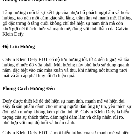
Tầng hương cuối là sự kết hợp của nhựa hổ phách ngọt ấm và hoắc
hương, tạo nên một cảm giác sâu lắng, trầm ấm và mạnh mẽ. Hương
gỗ đặc trưng ở tầng cuối không chỉ thể hiện sự nam tính mà còn
khơi gợi nét thách thức và mạnh mẽ, đúng với tinh thần của Calvin
Klein Defy.
Độ Lưu Hương
Calvin Klein Defy EDT có độ lưu hương tốt, từ 4 đến 6 giờ, và tỏa
hương ở mức độ vừa phải. Mùi hương này phù hợp sử dụng quanh
năm, đặc biệt vào các mùa xuân và thu, khi những nốt hương tươi
mát và ấm áp phát huy tối đa hiệu quả.
Phong Cách Hướng Đến
Defy được thiết kế để thể hiện sự nam tính, mạnh mẽ và hiện đại.
Đây là sản phẩm dành cho những người đàn ông tự tin, yêu thích sự
đơn giản nhưng không kém phần tinh tế. Calvin Klein Defy là biểu
tượng của sự thách thức, dám nghĩ dám làm và chấp nhận rủi ro,
phù hợp với mọi độ tuổi và hoàn cảnh.
Calvin Klein Defy EDT là một biểu tượng của sự mạnh mẽ và hiện