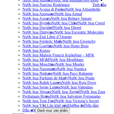
Nước hoa Missoni
Nước hoa Montale
Nến thơm
Nước hoa Narciso Rodriguez
Tinh dầu
Nước hoa Acqua di Parma
Nước hoa Afnan
thơm
Nước hoa Amouage
Nước hoa Armaf
Nước hoa Azzaro
Nước hoa Britney Spears
Nước hoa Byredo
Nước hoa Chloé
Nước hoa Creed
Nước hoa Davidoff
Nước hoa Diesel
Nước hoa Diptyque
Nước hoa Escentric Molecules
Nước hoa Etat Libre d`Orange
Nước hoa Frederic Malle
Nước hoa Givenchy
Nước hoa Guerlain
Nước hoa Hugo Boss
Nước hoa Kenzo
Nước hoa Maison Francis Kurkdjian – MFK
Nước hoa MCM
Nước hoa Montblanc
Nước hoa Moschino
Nước hoa Mugler
Nước hoa Nasomatto
Nước hoa Nautica
Nước hoa Nishane
Nước hoa Paco Rabanne
Nước hoa Parfums de Marly
Nước hoa Prada
Nước hoa Ralph Lauren
Nước hoa Roja Dove
Nước hoa Serge Lutens
Nước hoa Valentino
Nước hoa Versace
Nước hoa Xerjoff
Nước hoa Zara
Profumum Roma
Nước hoa Salvatore Ferragamo
Nước hoa Tom Ford
Nước hoa Victoria’s Secret
Nước hoa YSL
Lăn khử mùi
Dưỡng thể
Sữa tắm
Dầu gội
Danh mục sản phẩm