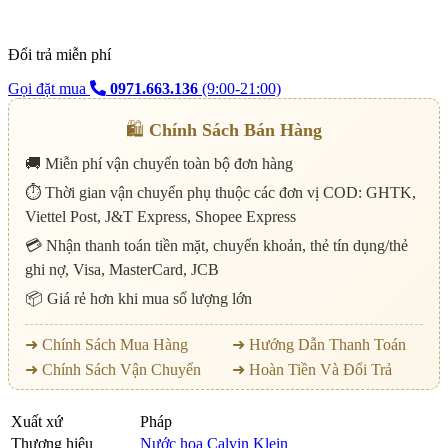
Đổi trả miễn phí
Gọi đặt mua
0971.663.136
(9:00-21:00)
🛍️
Chính Sách Bán Hàng
🚚 Miễn phí vận chuyển toàn bộ đơn hàng
⏱️ Thời gian vận chuyển phụ thuộc các đơn vị COD: GHTK,
Viettel Post, J&T Express, Shopee Express
💳 Nhận thanh toán tiền mặt, chuyển khoản, thẻ tín dụng/thẻ
ghi nợ, Visa, MasterCard, JCB
📦 Giá rẻ hơn khi mua số lượng lớn
➜ Chính Sách Mua Hàng
➜ Hướng Dẫn Thanh Toán
➜ Chính Sách Vận Chuyển
➜ Hoàn Tiền Và Đổi Trả
Xuất xứ
Pháp
Thương hiệu
Nước hoa Calvin Klein