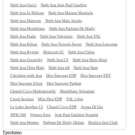
Nước hoa Gucci
Nước hoa Jean Paul Gaultier
Nước hoa Jo Malone
Nước hoa Maison Margiela
Nước hoa Mancera
Nước hoa Marc Jacobs
Nước hoa Montblanc
Nước hoa Parfums De Marly
Nước hoa Prada
Nước hoa Valentino
Nước hoa YSL
Nước hoa Kilian
Nước hoa Victoria Secret
Nước hoa Lancome
Nước hoa Byredo
Molecule 01
Nước hoa Chloe
Nước hoa Givenchy
Nước hoa LV
Nước hoa Hugo Boss
Nước hoa Ultra Male
Nước hoa nữ
Nước hoa Nam
Cửa hàng nước hoa
Dior Sauvage EDP
Dior Sauvage EDT
Dior Sauvage Elixir
Dior Sauvage Parfum
Chanel Coco Mademoiselle
Montblanc Signature
Creed Aventus
Miss Dior EDP
YSL Libre
Le Labo Another 13
Chanel Coco EDP
Acqua Di Gio
MFK 540
Versace Eros
Jean Paul Gaultier Scandal
Nước hoa Hermes
Parfums De Marly Delina
Replica Jazz Club
Tprofumo