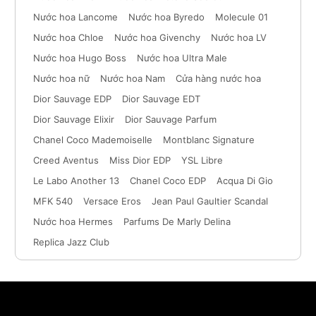
Nước hoa Lancome
Nước hoa Byredo
Molecule 01
Nước hoa Chloe
Nước hoa Givenchy
Nước hoa LV
Nước hoa Hugo Boss
Nước hoa Ultra Male
Nước hoa nữ
Nước hoa Nam
Cửa hàng nước hoa
Dior Sauvage EDP
Dior Sauvage EDT
Dior Sauvage Elixir
Dior Sauvage Parfum
Chanel Coco Mademoiselle
Montblanc Signature
Creed Aventus
Miss Dior EDP
YSL Libre
Le Labo Another 13
Chanel Coco EDP
Acqua Di Gio
MFK 540
Versace Eros
Jean Paul Gaultier Scandal
Nước hoa Hermes
Parfums De Marly Delina
Replica Jazz Club