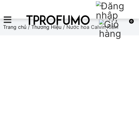
0
Trang chủ
/
Thương Hiệu
/ Nước hoa Calvin Klein