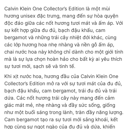
Calvin Klein One Collector’s Edition là một mùi
hương unisex đặc trưng, mang đến sự hòa quyện
độc đáo giữa các nốt hương tươi mát và ấm áp. Với
sự kết hợp giữa đu đủ, bạch đậu khấu, cam
bergamot và những trái cây nhiệt đới khác, cùng
các lớp hương hoa nhẹ nhàng và nền gỗ ấm áp,
chai nước hoa này không chỉ dành cho một giới tính
mà là sự lựa chọn hoàn hảo cho bất kỳ ai yêu thích
sự tươi mới, sạch sẽ và tinh tế.
Khi xịt nước hoa, hương đầu của Calvin Klein One
Collector’s Edition mở ra với sự tươi mát của đu đủ,
bạch đậu khấu, cam bergamot, trái đu đủ và trái
dứa. Các nốt hương trái cây này mang đến cảm
giác mát mẻ, nhẹ nhàng và đầy sức sống, giống
như một buổi sáng trong lành, tràn đầy năng lượng.
Cam bergamot tạo ra sự tươi mới sảng khoái, kết
hợp cùng sự ngọt ngào của đu đủ và dứa, khiến