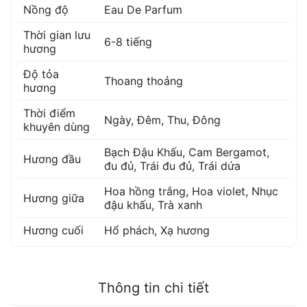
Nồng độ
Eau De Parfum
Thời gian lưu
6-8 tiếng
hương
Độ tỏa
Thoang thoảng
hương
Thời điểm
Ngày, Đêm, Thu, Đông
khuyên dùng
Bạch Đậu Khấu
,
Cam Bergamot
,
Hương đầu
đu đủ
,
Trái đu đủ
,
Trái dứa
Hoa hồng trắng
,
Hoa violet
,
Nhục
Hương giữa
đậu khấu
,
Trà xanh
Hương cuối
Hổ phách
,
Xạ hương
Thông tin chi tiết