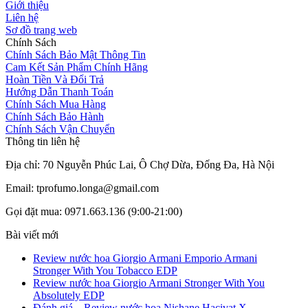
Giới thiệu
Liên hệ
Sơ đồ trang web
Chính Sách
Chính Sách Bảo Mật Thông Tin
Cam Kết Sản Phẩm Chính Hãng
Hoàn Tiền Và Đổi Trả
Hướng Dẫn Thanh Toán
Chính Sách Mua Hàng
Chính Sách Bảo Hành
Chính Sách Vận Chuyển
Thông tin liên hệ
Địa chỉ: 70 Nguyễn Phúc Lai, Ô Chợ Dừa, Đống Đa, Hà Nội
Email: tprofumo.longa@gmail.com
Gọi đặt mua: 0971.663.136 (9:00-21:00)
Bài viết mới
Review nước hoa Giorgio Armani Emporio Armani
Stronger With You Tobacco EDP
Review nước hoa Giorgio Armani Stronger With You
Absolutely EDP
Đánh giá – Review nước hoa Nishane Hacivat X