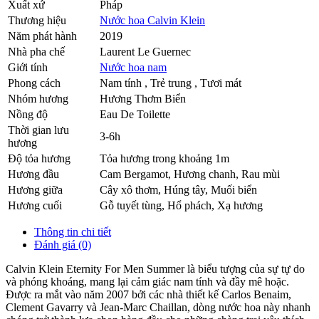
Xuất xứ
Pháp
Thương hiệu
Nước hoa Calvin Klein
Năm phát hành
2019
Nhà pha chế
Laurent Le Guernec
Giới tính
Nước hoa nam
Phong cách
Nam tính , Trẻ trung , Tươi mát
Nhóm hương
Hương Thơm Biển
Nồng độ
Eau De Toilette
Thời gian lưu
3-6h
hương
Độ tỏa hương
Tỏa hương trong khoảng 1m
Hương đầu
Cam Bergamot
,
Hương chanh
,
Rau mùi
Hương giữa
Cây xô thơm
,
Húng tây
,
Muối biển
Hương cuối
Gỗ tuyết tùng
,
Hổ phách
,
Xạ hương
Thông tin chi tiết
Đánh giá (0)
Calvin Klein Eternity For Men Summer là biểu tượng của sự tự do
và phóng khoáng, mang lại cảm giác nam tính và đầy mê hoặc.
Được ra mắt vào năm 2007 bởi các nhà thiết kế Carlos Benaim,
Clement Gavarry và Jean-Marc Chaillan, dòng nước hoa này nhanh