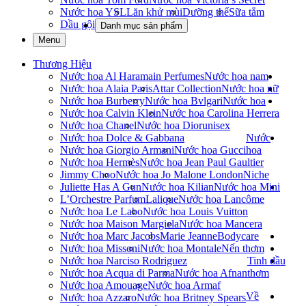
Nước hoa YSL
Lăn khử mùi
Dưỡng thể
Sữa tắm
Dầu gội
Danh mục sản phẩm
Menu
Thương Hiệu
Nước hoa Al Haramain Perfumes
Nước hoa nam
Nước hoa Alaia Paris
Attar Collection
Nước hoa nữ
Nước hoa Burberry
Nước hoa Bvlgari
Nước hoa
Nước hoa Calvin Klein
Nước hoa Carolina Herrera
Nước hoa Chanel
Nước hoa Dior
unisex
Nước hoa Dolce & Gabbana
Nước
Nước hoa Giorgio Armani
Nước hoa Gucci
hoa
Nước hoa Hermès
Nước hoa Jean Paul Gaultier
Jimmy Choo
Nước hoa Jo Malone London
Niche
Juliette Has A Gun
Nước hoa Kilian
Nước hoa Mini
L’Orchestre Parfum
Lalique
Nước hoa Lancôme
Nước hoa Le Labo
Nước hoa Louis Vuitton
Nước hoa Maison Margiela
Nước hoa Mancera
Nước hoa Marc Jacobs
Marie Jeanne
Bodycare
Nước hoa Missoni
Nước hoa Montale
Nến thơm
Nước hoa Narciso Rodriguez
Tinh dầu
Nước hoa Acqua di Parma
Nước hoa Afnan
thơm
Nước hoa Amouage
Nước hoa Armaf
Về
Nước hoa Azzaro
Nước hoa Britney Spears