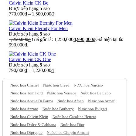
Calvin Klein CK Be
Được xếp hạng
5
sao
770,000
₫
–
1,500,000
₫
Calvin Klein Eternity For Men
Được xếp hạng
5
sao
1,250,000
₫
Giá gốc là: 1,250,000₫.
990,000
₫
Giá hiện tại là:
990,000₫.
Calvin Klein CK One
Được xếp hạng
5
sao
790,000
₫
–
1,220,000
₫
Nước hoa Chanel
Nước hoa Creed
Nước hoa Narciso
Nước hoa Tom Ford
Nước hoa Versace
Nước hoa Le Labo
Nước hoa Acqua Di Parma
Nước hoa Afnan
Nước hoa Armaf
Nước hoa Azzaro
Nước hoa Burberry
Nước hoa Bvlgari
Nước hoa Calvin Klein
Nước hoa Carolina Herrera
Nước hoa Dolce & Gabbana
Nước hoa Dior
Nước hoa Diptyque
Nước hoa Giorgio Armani