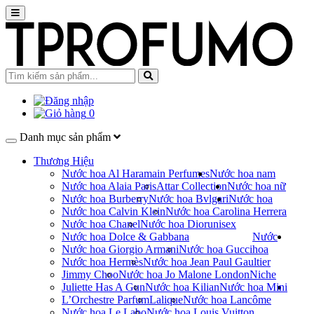
0
Danh mục sản phẩm
Thương Hiệu
Nước hoa Al Haramain Perfumes
Nước hoa nam
Nước hoa Alaia Paris
Attar Collection
Nước hoa nữ
Nước hoa Burberry
Nước hoa Bvlgari
Nước hoa
Nước hoa Calvin Klein
Nước hoa Carolina Herrera
Nước hoa Chanel
Nước hoa Dior
unisex
Nước hoa Dolce & Gabbana
Nước
Nước hoa Giorgio Armani
Nước hoa Gucci
hoa
Nước hoa Hermès
Nước hoa Jean Paul Gaultier
Jimmy Choo
Nước hoa Jo Malone London
Niche
Juliette Has A Gun
Nước hoa Kilian
Nước hoa Mini
L’Orchestre Parfum
Lalique
Nước hoa Lancôme
Nước hoa Le Labo
Nước hoa Louis Vuitton