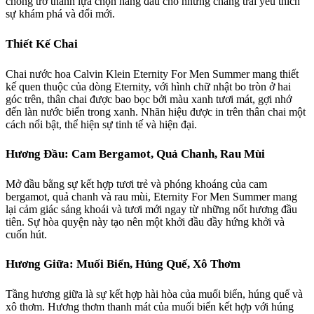
chóng trở thành lựa chọn hàng đầu cho những chàng trai yêu thích
sự khám phá và đổi mới.
Thiết Kế Chai
Chai nước hoa Calvin Klein Eternity For Men Summer mang thiết
kế quen thuộc của dòng Eternity, với hình chữ nhật bo tròn ở hai
góc trên, thân chai được bao bọc bởi màu xanh tươi mát, gợi nhớ
đến làn nước biển trong xanh. Nhãn hiệu được in trên thân chai một
cách nổi bật, thể hiện sự tinh tế và hiện đại.
Hương Đầu: Cam Bergamot, Quả Chanh, Rau Mùi
Mở đầu bằng sự kết hợp tươi trẻ và phóng khoáng của cam
bergamot, quả chanh và rau mùi, Eternity For Men Summer mang
lại cảm giác sảng khoái và tươi mới ngay từ những nốt hương đầu
tiên. Sự hòa quyện này tạo nên một khởi đầu đầy hứng khởi và
cuốn hút.
Hương Giữa: Muối Biển, Húng Quế, Xô Thơm
Tầng hương giữa là sự kết hợp hài hòa của muối biển, húng quế và
xô thơm. Hương thơm thanh mát của muối biển kết hợp với húng