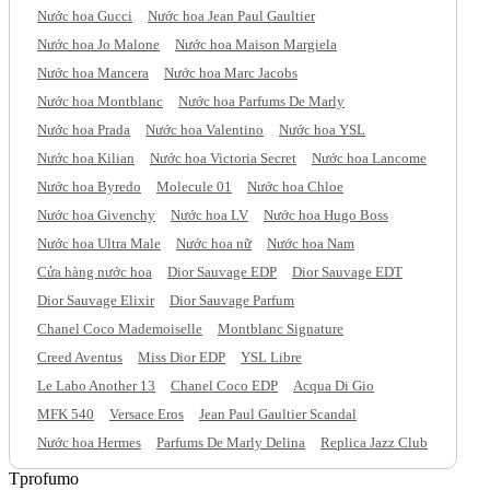
Nước hoa Gucci
Nước hoa Jean Paul Gaultier
Nước hoa Jo Malone
Nước hoa Maison Margiela
Nước hoa Mancera
Nước hoa Marc Jacobs
Nước hoa Montblanc
Nước hoa Parfums De Marly
Nước hoa Prada
Nước hoa Valentino
Nước hoa YSL
Nước hoa Kilian
Nước hoa Victoria Secret
Nước hoa Lancome
Nước hoa Byredo
Molecule 01
Nước hoa Chloe
Nước hoa Givenchy
Nước hoa LV
Nước hoa Hugo Boss
Nước hoa Ultra Male
Nước hoa nữ
Nước hoa Nam
Cửa hàng nước hoa
Dior Sauvage EDP
Dior Sauvage EDT
Dior Sauvage Elixir
Dior Sauvage Parfum
Chanel Coco Mademoiselle
Montblanc Signature
Creed Aventus
Miss Dior EDP
YSL Libre
Le Labo Another 13
Chanel Coco EDP
Acqua Di Gio
MFK 540
Versace Eros
Jean Paul Gaultier Scandal
Nước hoa Hermes
Parfums De Marly Delina
Replica Jazz Club
Tprofumo