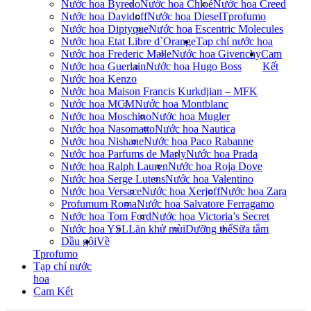
Nước hoa Byredo
Nước hoa Chloé
Nước hoa Creed
Nước hoa Davidoff
Nước hoa Diesel
Tprofumo
Nước hoa Diptyque
Nước hoa Escentric Molecules
Nước hoa Etat Libre d`Orange
Tạp chí nước hoa
Nước hoa Frederic Malle
Nước hoa Givenchy
Cam
Nước hoa Guerlain
Nước hoa Hugo Boss
Kết
Nước hoa Kenzo
Nước hoa Maison Francis Kurkdjian – MFK
Nước hoa MCM
Nước hoa Montblanc
Nước hoa Moschino
Nước hoa Mugler
Nước hoa Nasomatto
Nước hoa Nautica
Nước hoa Nishane
Nước hoa Paco Rabanne
Nước hoa Parfums de Marly
Nước hoa Prada
Nước hoa Ralph Lauren
Nước hoa Roja Dove
Nước hoa Serge Lutens
Nước hoa Valentino
Nước hoa Versace
Nước hoa Xerjoff
Nước hoa Zara
Profumum Roma
Nước hoa Salvatore Ferragamo
Nước hoa Tom Ford
Nước hoa Victoria’s Secret
Nước hoa YSL
Lăn khử mùi
Dưỡng thể
Sữa tắm
Dầu gội
Về
Tprofumo
Tạp chí nước
hoa
Cam Kết