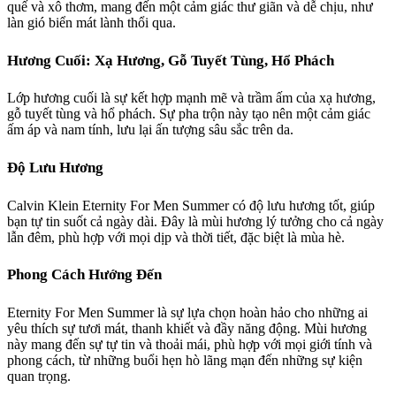
quế và xô thơm, mang đến một cảm giác thư giãn và dễ chịu, như
làn gió biển mát lành thổi qua.
Hương Cuối: Xạ Hương, Gỗ Tuyết Tùng, Hổ Phách
Lớp hương cuối là sự kết hợp mạnh mẽ và trầm ấm của xạ hương,
gỗ tuyết tùng và hổ phách. Sự pha trộn này tạo nên một cảm giác
ấm áp và nam tính, lưu lại ấn tượng sâu sắc trên da.
Độ Lưu Hương
Calvin Klein Eternity For Men Summer có độ lưu hương tốt, giúp
bạn tự tin suốt cả ngày dài. Đây là mùi hương lý tưởng cho cả ngày
lẫn đêm, phù hợp với mọi dịp và thời tiết, đặc biệt là mùa hè.
Phong Cách Hướng Đến
Eternity For Men Summer là sự lựa chọn hoàn hảo cho những ai
yêu thích sự tươi mát, thanh khiết và đầy năng động. Mùi hương
này mang đến sự tự tin và thoải mái, phù hợp với mọi giới tính và
phong cách, từ những buổi hẹn hò lãng mạn đến những sự kiện
quan trọng.