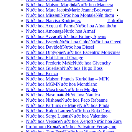
Nước hoa Maison Margiela
Nước hoa Mancera
Nước hoa Marc Jacobs
Marie Jeanne
Bodycare
Nước hoa Missoni
Nước hoa Montale
Nến thơm
Nước hoa Narciso Rodriguez
Tinh dầu
Nước hoa Acqua di Parma
Nước hoa Afnan
thơm
Nước hoa Amouage
Nước hoa Armaf
Nước hoa Azzaro
Nước hoa Britney Spears
Nước hoa Byredo
Nước hoa Chloé
Nước hoa Creed
Nước hoa Davidoff
Nước hoa Diesel
Nước hoa Diptyque
Nước hoa Escentric Molecules
Nước hoa Etat Libre d`Orange
Nước hoa Frederic Malle
Nước hoa Givenchy
Nước hoa Guerlain
Nước hoa Hugo Boss
Nước hoa Kenzo
Nước hoa Maison Francis Kurkdjian – MFK
Nước hoa MCM
Nước hoa Montblanc
Nước hoa Moschino
Nước hoa Mugler
Nước hoa Nasomatto
Nước hoa Nautica
Nước hoa Nishane
Nước hoa Paco Rabanne
Nước hoa Parfums de Marly
Nước hoa Prada
Nước hoa Ralph Lauren
Nước hoa Roja Dove
Nước hoa Serge Lutens
Nước hoa Valentino
Nước hoa Versace
Nước hoa Xerjoff
Nước hoa Zara
Profumum Roma
Nước hoa Salvatore Ferragamo
Nước hoa Tom Ford
Nước hoa Victoria’s Secret