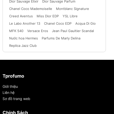
Dior Sauvage Elixir
Dior Sauvage Parfum
Chanel Coco Mademoiselle
Montblanc Signature
Creed Aventus
Miss Dior EDP
YSL Libre
Le Labo Another 13
Chanel Coco EDP
Acqua Di Gio
MFK 540
Versace Eros
Jean Paul Gaultier Scandal
Nước hoa Hermes
Parfums De Marly Delina
Replica Jazz Club
Tprofumo
Giới thiệu
Liên hệ
Sơ đồ trang web
Chính Sách