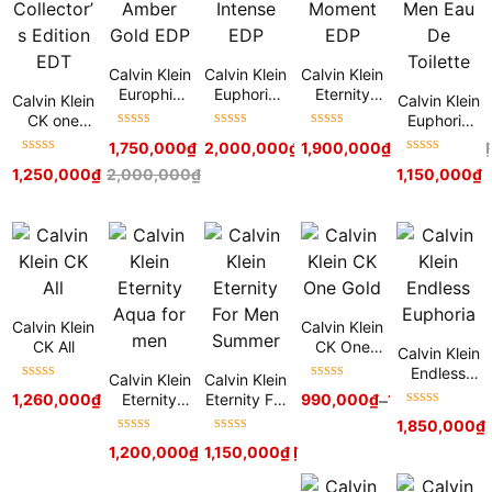
Calvin Klein
Calvin Klein
Calvin Klein
Europhia
Euphoria
Eternity
Calvin Klein
Calvin Klein
Amber
Intense
Moment
CK one
Euphoria
Gold EDP
EDP
EDP
Được xếp
Được xếp
Được xếp
Collector’s
Men Eau
1,750,000
₫
2,500,000
2,000,000
₫
₫
1,900,000
2,800,000
₫
₫
2,500,000
₫
hạng
5
sao
hạng
5
sao
hạng
5
sao
Edition EDT
De Toilette
Được xếp
Được xếp
1,250,000
₫
2,000,000
₫
1,150,000
₫
hạng
5
sao
hạng
5
sao
Calvin Klein
Calvin Klein
CK All
CK One
Calvin Klein
Gold
Endless
Calvin Klein
Calvin Klein
Được xếp
Được xếp
Euphoria
Eternity
Eternity For
1,260,000
₫
1,500,000
₫
990,000
₫
–
1,600,000
₫
hạng
5
sao
hạng
5
sao
Được xếp
Aqua for
Men
1,850,000
₫
hạng
5
sao
men
Summer
Được xếp
Được xếp
1,200,000
₫
–
1,150,000
1,600,000
₫
₫
hạng
5
sao
hạng
5
sao