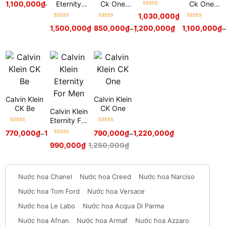
Men
Eternity
Ck One
Ck One
1,100,000
₫
–
2,400,000
₫
hạng
5
sao
Được xếp
Now For
Shock For
Shock For
1,030,000
₫
hạng
5
sao
Women
Her
Him
Được xếp
Được xếp
Được xếp
1,500,000
₫
–
850,000
1,800,000
₫
–
₫
1,200,000
₫
1,100,000
₫
hạng
5
sao
hạng
5
sao
hạng
5
sao
Calvin Klein
Calvin Klein
CK Be
CK One
Calvin Klein
Eternity For
Được xếp
Được xếp
Men
770,000
₫
–
1,500,000
₫
790,000
₫
–
1,220,000
₫
hạng
5
sao
hạng
5
sao
Được xếp
990,000
₫
1,250,000
₫
hạng
5
sao
Nước hoa Chanel
Nước hoa Creed
Nước hoa Narciso
Nước hoa Tom Ford
Nước hoa Versace
Nước hoa Le Labo
Nước hoa Acqua Di Parma
Nước hoa Afnan
Nước hoa Armaf
Nước hoa Azzaro