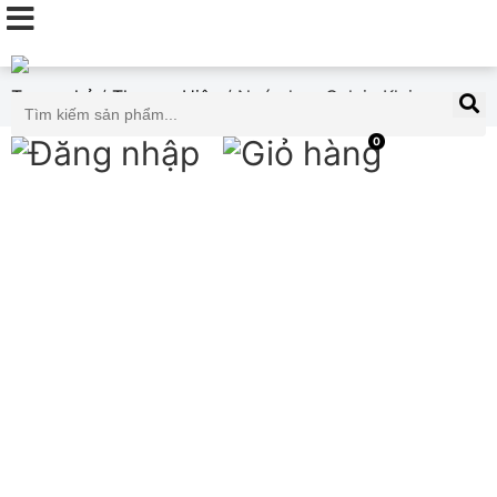
Trang chủ
/
Thương Hiệu
/ Nước hoa Calvin Klein
0