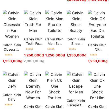
hạng
5
sao
hạng
5
sao
Calvin Klein
Calvin Klein
Calvin Klein
Truth For
Man Eau
Sheer
Calvin Klein
Calvin Klein
Men
de Toilette
Beauty
Obsession
CK
Được xếp
Được xếp
Được xếp
For Women
Everyone
1,250,000
₫
2,700,000
1,250,000
₫
₫
2,700,000
1,250,000
₫
₫
2,500,000
₫
hạng
5
sao
hạng
5
sao
hạng
5
sao
Eau De
Được xếp
Được xếp
1,250,000
₫
2,900,000
₫
1,250,000
₫
Toilette
hạng
5
sao
hạng
5
sao
Calvin Klein
Defy
Calvin Klein
Escape for
Calvin Klein
Calvin Klein
Calvin Klein
Được xếp