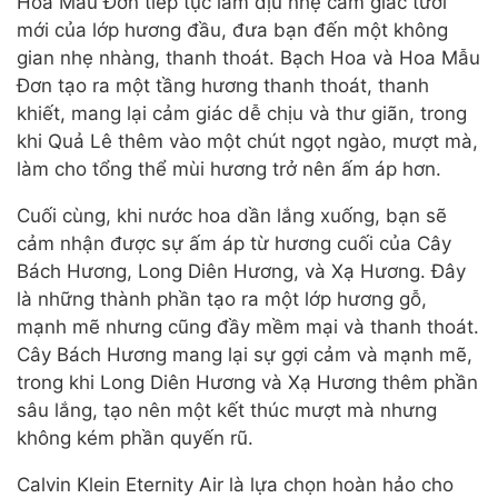
Hoa Mẫu Đơn tiếp tục làm dịu nhẹ cảm giác tươi
mới của lớp hương đầu, đưa bạn đến một không
gian nhẹ nhàng, thanh thoát. Bạch Hoa và Hoa Mẫu
Đơn tạo ra một tầng hương thanh thoát, thanh
khiết, mang lại cảm giác dễ chịu và thư giãn, trong
khi Quả Lê thêm vào một chút ngọt ngào, mượt mà,
làm cho tổng thể mùi hương trở nên ấm áp hơn.
Cuối cùng, khi nước hoa dần lắng xuống, bạn sẽ
cảm nhận được sự ấm áp từ hương cuối của Cây
Bách Hương, Long Diên Hương, và Xạ Hương. Đây
là những thành phần tạo ra một lớp hương gỗ,
mạnh mẽ nhưng cũng đầy mềm mại và thanh thoát.
Cây Bách Hương mang lại sự gợi cảm và mạnh mẽ,
trong khi Long Diên Hương và Xạ Hương thêm phần
sâu lắng, tạo nên một kết thúc mượt mà nhưng
không kém phần quyến rũ.
Calvin Klein Eternity Air là lựa chọn hoàn hảo cho