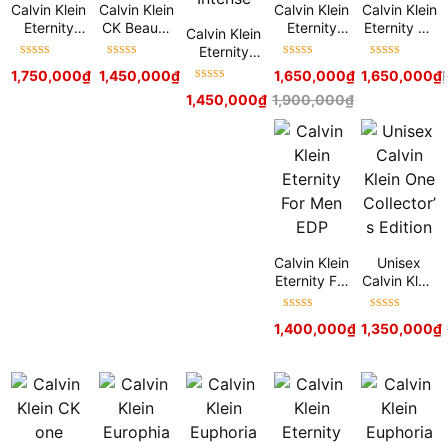
Calvin Klein
Calvin Klein
Calvin Klein
Calvin Klein
Eternity
CK Beauty
Eternity
Eternity Air
Calvin Klein
EDP
EDP
Now EDT
EDT
Eternity
Được xếp
Được xếp
Được xếp
Được xếp
EDP
1,750,000
₫
2,500,000
1,450,000
₫
₫
1,900,000
₫
1,650,000
₫
2,400,000
1,650,000
₫
₫
hạng
5
sao
hạng
5
sao
hạng
5
sao
hạng
5
sao
Intense
Được xếp
1,450,000
₫
1,900,000
₫
hạng
5
sao
Calvin Klein
Unisex
Eternity For
Calvin Klein
Men EDP
One
Collector’s
Được xếp
Được xếp
1,400,000
₫
1,900,000
1,350,000
₫
₫
Edition
hạng
5
sao
hạng
5
sao