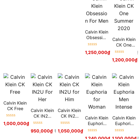
Calvin Klein
Obsession
Calvin Klein
For Men
CK One
Được xếp
Summer
1,250,000
₫
2,500,000
₫
hạng
5
sao
2020
Được xếp
1,200,000
₫
hạng
5
sao
Calvin Klein
CK Free
Calvin Klein
Calvin Klein
CK IN2U
CK IN2U
Calvin Klein
Calvin Klein
Được xếp
For Her
for Him
Euphoria
Euphoria
1,000,000
₫
2,050,000
₫
hạng
5
sao
Được xếp
Được xếp
for Woman
Men
950,000
₫
1,080,000
1,050,000
₫
₫
–
1,350,000
₫
hạng
5
sao
hạng
5
sao
Intense
Được xếp
Được xếp
1,240,000
₫
2,300,000
1,100,000
₫
₫