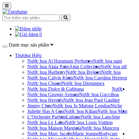
0
Danh mục sản phẩm
Thương Hiệu
Nước hoa Al Haramain Perfumes
Nước hoa nam
Nước hoa Alaia Paris
Attar Collection
Nước hoa nữ
Nước hoa Burberry
Nước hoa Bvlgari
Nước hoa
Nước hoa Calvin Klein
Nước hoa Carolina Herrera
Nước hoa Chanel
Nước hoa Dior
unisex
Nước hoa Dolce & Gabbana
Nước
Nước hoa Giorgio Armani
Nước hoa Gucci
hoa
Nước hoa Hermès
Nước hoa Jean Paul Gaultier
Jimmy Choo
Nước hoa Jo Malone London
Niche
Juliette Has A Gun
Nước hoa Kilian
Nước hoa Mini
L’Orchestre Parfum
Lalique
Nước hoa Lancôme
Nước hoa Le Labo
Nước hoa Louis Vuitton
Nước hoa Maison Margiela
Nước hoa Mancera
Nước hoa Marc Jacobs
Marie Jeanne
Bodycare