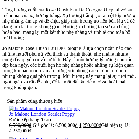
Tầng hương cuối của Rose Blush Eau De Cologne khép lại với sự
mềm mại của xạ hương trắng. Xạ hương trắng tạo ra một lớp hương
nhẹ nhàng, ấm áp và dễ chịu, giúp mùi hương trở nên bền lâu và dễ
dàng lưu lại trong không gian. Hương xạ hương tạo sự cân bằng
hoàn hảo, mang lại một kết thúc nhẹ nhàng và tinh tế cho toàn bộ
mùi hương.
Jo Malone Rose Blush Eau De Cologne là lựa chọn hoàn hảo cho
những người phụ nữ yêu thích sự thanh thoát, nhẹ nhàng nhưng
cũng đầy quyến rũ và nữ tính. Đây là mùi hương lý tưởng cho các
dịp ban ngày, các buổi hẹn hò nhẹ nhàng hoặc những sự kiện quan
trọng khi bạn muốn tạo ấn tượng với phong cách tự tin, nữ tính
nhưng không quá phô trương. Mùi hương này mang lại sự tươi mới,
ngọt ngào và rất dễ chịu, để lại một dấu ấn dễ nhớ và thoải mái
trong không gian.
Sản phẩm cùng thương hiệu
Jo Malone London Scarlet Poppy
Được xếp hạng
5
sao
6,500,000
₫
Giá gốc là: 6,500,000₫.
4,250,000
₫
Giá hiện tại là:
4,250,000₫.