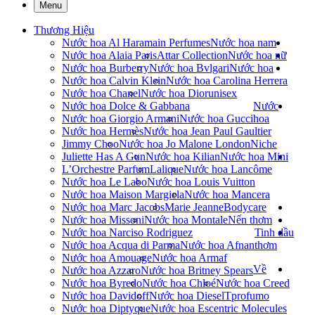
Menu
Thương Hiệu
Nước hoa Al Haramain Perfumes
Nước hoa nam
Nước hoa Alaia Paris
Attar Collection
Nước hoa nữ
Nước hoa Burberry
Nước hoa Bvlgari
Nước hoa
Nước hoa Calvin Klein
Nước hoa Carolina Herrera
Nước hoa Chanel
Nước hoa Dior
unisex
Nước hoa Dolce & Gabbana
Nước
Nước hoa Giorgio Armani
Nước hoa Gucci
hoa
Nước hoa Hermès
Nước hoa Jean Paul Gaultier
Jimmy Choo
Nước hoa Jo Malone London
Niche
Juliette Has A Gun
Nước hoa Kilian
Nước hoa Mini
L’Orchestre Parfum
Lalique
Nước hoa Lancôme
Nước hoa Le Labo
Nước hoa Louis Vuitton
Nước hoa Maison Margiela
Nước hoa Mancera
Nước hoa Marc Jacobs
Marie Jeanne
Bodycare
Nước hoa Missoni
Nước hoa Montale
Nến thơm
Nước hoa Narciso Rodriguez
Tinh dầu
Nước hoa Acqua di Parma
Nước hoa Afnan
thơm
Nước hoa Amouage
Nước hoa Armaf
Về
Nước hoa Azzaro
Nước hoa Britney Spears
Nước hoa Byredo
Nước hoa Chloé
Nước hoa Creed
Nước hoa Davidoff
Nước hoa Diesel
Tprofumo
Nước hoa Diptyque
Nước hoa Escentric Molecules