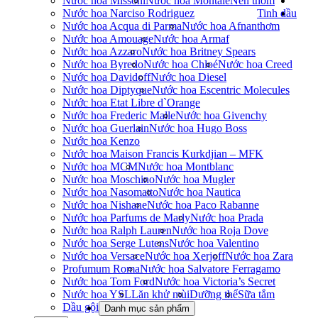
Nước hoa Missoni
Nước hoa Montale
Nến thơm
Nước hoa Narciso Rodriguez
Tinh dầu
Nước hoa Acqua di Parma
Nước hoa Afnan
thơm
Nước hoa Amouage
Nước hoa Armaf
Nước hoa Azzaro
Nước hoa Britney Spears
Nước hoa Byredo
Nước hoa Chloé
Nước hoa Creed
Nước hoa Davidoff
Nước hoa Diesel
Nước hoa Diptyque
Nước hoa Escentric Molecules
Nước hoa Etat Libre d`Orange
Nước hoa Frederic Malle
Nước hoa Givenchy
Nước hoa Guerlain
Nước hoa Hugo Boss
Nước hoa Kenzo
Nước hoa Maison Francis Kurkdjian – MFK
Nước hoa MCM
Nước hoa Montblanc
Nước hoa Moschino
Nước hoa Mugler
Nước hoa Nasomatto
Nước hoa Nautica
Nước hoa Nishane
Nước hoa Paco Rabanne
Nước hoa Parfums de Marly
Nước hoa Prada
Nước hoa Ralph Lauren
Nước hoa Roja Dove
Nước hoa Serge Lutens
Nước hoa Valentino
Nước hoa Versace
Nước hoa Xerjoff
Nước hoa Zara
Profumum Roma
Nước hoa Salvatore Ferragamo
Nước hoa Tom Ford
Nước hoa Victoria’s Secret
Nước hoa YSL
Lăn khử mùi
Dưỡng thể
Sữa tắm
Dầu gội
Danh mục sản phẩm