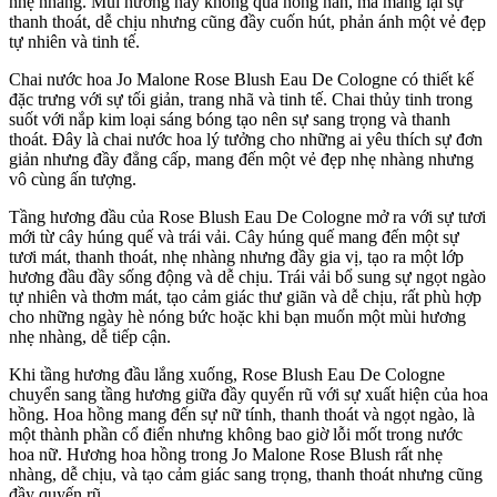
nhẹ nhàng. Mùi hương này không quá nồng nàn, mà mang lại sự
thanh thoát, dễ chịu nhưng cũng đầy cuốn hút, phản ánh một vẻ đẹp
tự nhiên và tinh tế.
Chai nước hoa Jo Malone Rose Blush Eau De Cologne có thiết kế
đặc trưng với sự tối giản, trang nhã và tinh tế. Chai thủy tinh trong
suốt với nắp kim loại sáng bóng tạo nên sự sang trọng và thanh
thoát. Đây là chai nước hoa lý tưởng cho những ai yêu thích sự đơn
giản nhưng đầy đẳng cấp, mang đến một vẻ đẹp nhẹ nhàng nhưng
vô cùng ấn tượng.
Tầng hương đầu của Rose Blush Eau De Cologne mở ra với sự tươi
mới từ cây húng quế và trái vải. Cây húng quế mang đến một sự
tươi mát, thanh thoát, nhẹ nhàng nhưng đầy gia vị, tạo ra một lớp
hương đầu đầy sống động và dễ chịu. Trái vải bổ sung sự ngọt ngào
tự nhiên và thơm mát, tạo cảm giác thư giãn và dễ chịu, rất phù hợp
cho những ngày hè nóng bức hoặc khi bạn muốn một mùi hương
nhẹ nhàng, dễ tiếp cận.
Khi tầng hương đầu lắng xuống, Rose Blush Eau De Cologne
chuyển sang tầng hương giữa đầy quyến rũ với sự xuất hiện của hoa
hồng. Hoa hồng mang đến sự nữ tính, thanh thoát và ngọt ngào, là
một thành phần cổ điển nhưng không bao giờ lỗi mốt trong nước
hoa nữ. Hương hoa hồng trong Jo Malone Rose Blush rất nhẹ
nhàng, dễ chịu, và tạo cảm giác sang trọng, thanh thoát nhưng cũng
đầy quyến rũ.