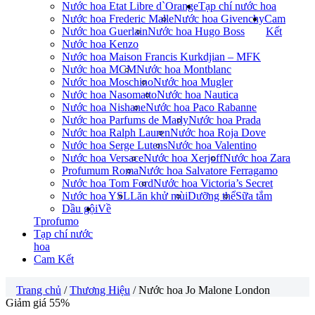
Nước hoa Etat Libre d`Orange
Tạp chí nước hoa
Nước hoa Frederic Malle
Nước hoa Givenchy
Cam
Nước hoa Guerlain
Nước hoa Hugo Boss
Kết
Nước hoa Kenzo
Nước hoa Maison Francis Kurkdjian – MFK
Nước hoa MCM
Nước hoa Montblanc
Nước hoa Moschino
Nước hoa Mugler
Nước hoa Nasomatto
Nước hoa Nautica
Nước hoa Nishane
Nước hoa Paco Rabanne
Nước hoa Parfums de Marly
Nước hoa Prada
Nước hoa Ralph Lauren
Nước hoa Roja Dove
Nước hoa Serge Lutens
Nước hoa Valentino
Nước hoa Versace
Nước hoa Xerjoff
Nước hoa Zara
Profumum Roma
Nước hoa Salvatore Ferragamo
Nước hoa Tom Ford
Nước hoa Victoria’s Secret
Nước hoa YSL
Lăn khử mùi
Dưỡng thể
Sữa tắm
Dầu gội
Về
Tprofumo
Tạp chí nước
hoa
Cam Kết
Trang chủ
/
Thương Hiệu
/ Nước hoa Jo Malone London
Giảm giá 55%