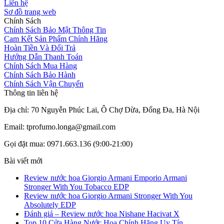
Liên hệ
Sơ đồ trang web
Chính Sách
Chính Sách Bảo Mật Thông Tin
Cam Kết Sản Phẩm Chính Hãng
Hoàn Tiền Và Đổi Trả
Hướng Dẫn Thanh Toán
Chính Sách Mua Hàng
Chính Sách Bảo Hành
Chính Sách Vận Chuyển
Thông tin liên hệ
Địa chỉ: 70 Nguyễn Phúc Lai, Ô Chợ Dừa, Đống Đa, Hà Nội
Email: tprofumo.longa@gmail.com
Gọi đặt mua: 0971.663.136 (9:00-21:00)
Bài viết mới
Review nước hoa Giorgio Armani Emporio Armani
Stronger With You Tobacco EDP
Review nước hoa Giorgio Armani Stronger With You
Absolutely EDP
Đánh giá – Review nước hoa Nishane Hacivat X
Top 10 Cửa Hàng Nước Hoa Chính Hãng Uy Tín