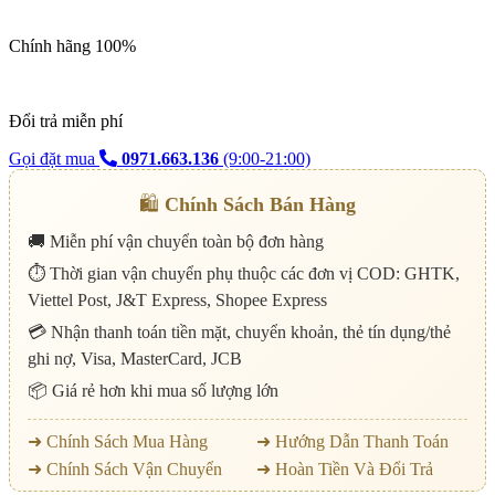
Chính hãng 100%
Đổi trả miễn phí
Gọi đặt mua
0971.663.136
(9:00-21:00)
🛍️
Chính Sách Bán Hàng
🚚 Miễn phí vận chuyển toàn bộ đơn hàng
⏱️ Thời gian vận chuyển phụ thuộc các đơn vị COD: GHTK,
Viettel Post, J&T Express, Shopee Express
💳 Nhận thanh toán tiền mặt, chuyển khoản, thẻ tín dụng/thẻ
ghi nợ, Visa, MasterCard, JCB
📦 Giá rẻ hơn khi mua số lượng lớn
➜ Chính Sách Mua Hàng
➜ Hướng Dẫn Thanh Toán
➜ Chính Sách Vận Chuyển
➜ Hoàn Tiền Và Đổi Trả