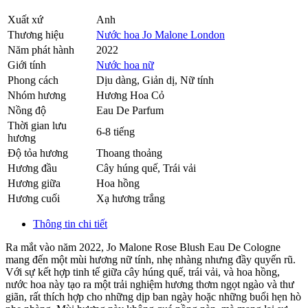
Xuất xứ
Anh
Thương hiệu
Nước hoa Jo Malone London
Năm phát hành
2022
Giới tính
Nước hoa nữ
Phong cách
Dịu dàng, Giản dị, Nữ tính
Nhóm hương
Hương Hoa Cỏ
Nồng độ
Eau De Parfum
Thời gian lưu
6-8 tiếng
hương
Độ tỏa hương
Thoang thoảng
Hương đầu
Cây húng quế
,
Trái vải
Hương giữa
Hoa hồng
Hương cuối
Xạ hương trắng
Thông tin chi tiết
Ra mắt vào năm 2022, Jo Malone Rose Blush Eau De Cologne
mang đến một mùi hương nữ tính, nhẹ nhàng nhưng đầy quyến rũ.
Với sự kết hợp tinh tế giữa cây húng quế, trái vải, và hoa hồng,
nước hoa này tạo ra một trải nghiệm hương thơm ngọt ngào và thư
giãn, rất thích hợp cho những dịp ban ngày hoặc những buổi hẹn hò