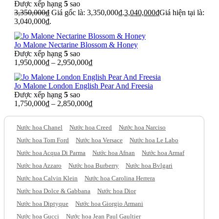
Được xếp hạng
5
sao
3,350,000
₫
Giá gốc là: 3,350,000₫.
3,040,000
₫
Giá hiện tại là:
3,040,000₫.
Jo Malone Nectarine Blossom & Honey
Được xếp hạng
5
sao
1,950,000
₫
–
2,950,000
₫
Jo Malone London English Pear And Freesia
Được xếp hạng
5
sao
1,750,000
₫
–
2,850,000
₫
Nước hoa Chanel
Nước hoa Creed
Nước hoa Narciso
Nước hoa Tom Ford
Nước hoa Versace
Nước hoa Le Labo
Nước hoa Acqua Di Parma
Nước hoa Afnan
Nước hoa Armaf
Nước hoa Azzaro
Nước hoa Burberry
Nước hoa Bvlgari
Nước hoa Calvin Klein
Nước hoa Carolina Herrera
Nước hoa Dolce & Gabbana
Nước hoa Dior
Nước hoa Diptyque
Nước hoa Giorgio Armani
Nước hoa Gucci
Nước hoa Jean Paul Gaultier