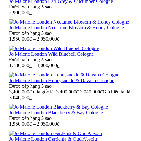
Jo Malone London Earl Grey & Cucumber Cologne
Được xếp hạng
5
sao
2,900,000
₫
Jo Malone London Nectarine Blossom & Honey Cologne
Được xếp hạng
5
sao
1,950,000
₫
–
2,950,000
₫
Jo Malone London Wild Bluebell Cologne
Được xếp hạng
5
sao
1,780,000
₫
–
3,000,000
₫
Jo Malone London Honeysuckle & Davana Cologne
Được xếp hạng
5
sao
3,400,000
₫
Giá gốc là: 3,400,000₫.
3,040,000
₫
Giá hiện tại là:
3,040,000₫.
Jo Malone London Blackberry & Bay Cologne
Được xếp hạng
5
sao
1,950,000
₫
–
2,950,000
₫
Jo Malone London Gardenia & Oud Absolu