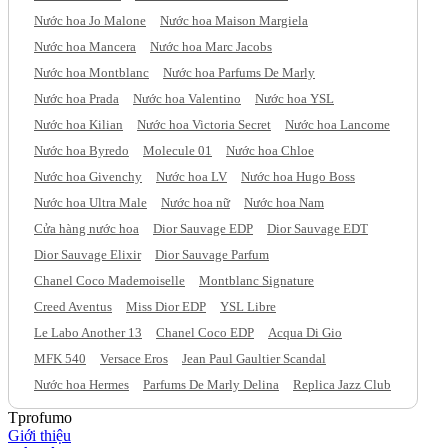
Nước hoa Jo Malone
Nước hoa Maison Margiela
Nước hoa Mancera
Nước hoa Marc Jacobs
Nước hoa Montblanc
Nước hoa Parfums De Marly
Nước hoa Prada
Nước hoa Valentino
Nước hoa YSL
Nước hoa Kilian
Nước hoa Victoria Secret
Nước hoa Lancome
Nước hoa Byredo
Molecule 01
Nước hoa Chloe
Nước hoa Givenchy
Nước hoa LV
Nước hoa Hugo Boss
Nước hoa Ultra Male
Nước hoa nữ
Nước hoa Nam
Cửa hàng nước hoa
Dior Sauvage EDP
Dior Sauvage EDT
Dior Sauvage Elixir
Dior Sauvage Parfum
Chanel Coco Mademoiselle
Montblanc Signature
Creed Aventus
Miss Dior EDP
YSL Libre
Le Labo Another 13
Chanel Coco EDP
Acqua Di Gio
MFK 540
Versace Eros
Jean Paul Gaultier Scandal
Nước hoa Hermes
Parfums De Marly Delina
Replica Jazz Club
Tprofumo
Giới thiệu