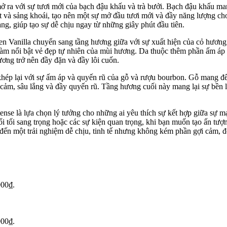
 ra với sự tươi mới của bạch đậu khấu và trà bưởi. Bạch đậu khấu ma
mát và sảng khoái, tạo nên một sự mở đầu tươi mới và đầy năng lượng 
ng, giúp tạo sự dễ chịu ngay từ những giây phút đầu tiên.
n Vanilla chuyển sang tầng hương giữa với sự xuất hiện của cỏ hương
m nổi bật vẻ đẹp tự nhiên của mùi hương. Da thuộc thêm phần ấm áp v
ơng trở nên đầy đặn và đầy lôi cuốn.
khép lại với sự ấm áp và quyến rũ của gỗ và rượu bourbon. Gỗ mang đ
 cảm, sâu lắng và đầy quyến rũ. Tầng hương cuối này mang lại sự bền 
ense là lựa chọn lý tưởng cho những ai yêu thích sự kết hợp giữa sự 
ổi tối sang trọng hoặc các sự kiện quan trọng, khi bạn muốn tạo ấn tượ
ến một trải nghiệm dễ chịu, tinh tế nhưng không kém phần gợi cảm, để
000₫.
000₫.