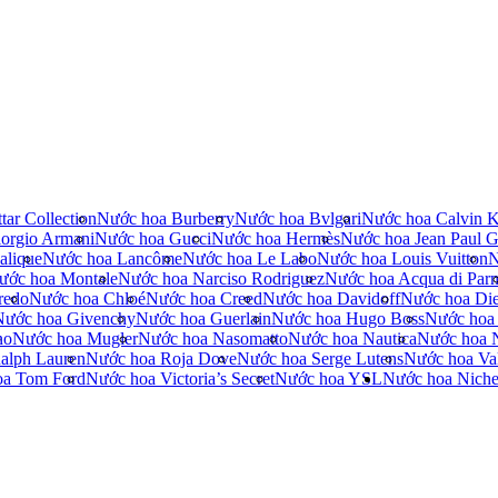
tar Collection
Nước hoa Burberry
Nước hoa Bvlgari
Nước hoa Calvin K
orgio Armani
Nước hoa Gucci
Nước hoa Hermès
Nước hoa Jean Paul Ga
alique
Nước hoa Lancôme
Nước hoa Le Labo
Nước hoa Louis Vuitton
N
ước hoa Montale
Nước hoa Narciso Rodriguez
Nước hoa Acqua di Par
redo
Nước hoa Chloé
Nước hoa Creed
Nước hoa Davidoff
Nước hoa Die
Nước hoa Givenchy
Nước hoa Guerlain
Nước hoa Hugo Boss
Nước hoa
no
Nước hoa Mugler
Nước hoa Nasomatto
Nước hoa Nautica
Nước hoa 
alph Lauren
Nước hoa Roja Dove
Nước hoa Serge Lutens
Nước hoa Val
oa Tom Ford
Nước hoa Victoria’s Secret
Nước hoa YSL
Nước hoa Nich