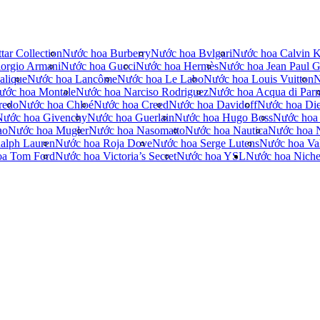
tar Collection
Nước hoa Burberry
Nước hoa Bvlgari
Nước hoa Calvin K
orgio Armani
Nước hoa Gucci
Nước hoa Hermès
Nước hoa Jean Paul Ga
alique
Nước hoa Lancôme
Nước hoa Le Labo
Nước hoa Louis Vuitton
N
ước hoa Montale
Nước hoa Narciso Rodriguez
Nước hoa Acqua di Par
redo
Nước hoa Chloé
Nước hoa Creed
Nước hoa Davidoff
Nước hoa Die
Nước hoa Givenchy
Nước hoa Guerlain
Nước hoa Hugo Boss
Nước hoa
no
Nước hoa Mugler
Nước hoa Nasomatto
Nước hoa Nautica
Nước hoa 
alph Lauren
Nước hoa Roja Dove
Nước hoa Serge Lutens
Nước hoa Val
oa Tom Ford
Nước hoa Victoria’s Secret
Nước hoa YSL
Nước hoa Nich