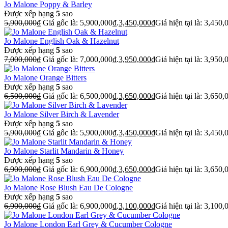
Jo Malone Poppy & Barley
Được xếp hạng
5
sao
5,900,000
₫
Giá gốc là: 5,900,000₫.
3,450,000
₫
Giá hiện tại là: 3,450,
Jo Malone English Oak & Hazelnut
Được xếp hạng
5
sao
7,000,000
₫
Giá gốc là: 7,000,000₫.
3,950,000
₫
Giá hiện tại là: 3,950,
Jo Malone Orange Bitters
Được xếp hạng
5
sao
6,500,000
₫
Giá gốc là: 6,500,000₫.
3,650,000
₫
Giá hiện tại là: 3,650,
Jo Malone Silver Birch & Lavender
Được xếp hạng
5
sao
5,900,000
₫
Giá gốc là: 5,900,000₫.
3,450,000
₫
Giá hiện tại là: 3,450,
Jo Malone Starlit Mandarin & Honey
Được xếp hạng
5
sao
6,900,000
₫
Giá gốc là: 6,900,000₫.
3,650,000
₫
Giá hiện tại là: 3,650,
Jo Malone Rose Blush Eau De Cologne
Được xếp hạng
5
sao
6,900,000
₫
Giá gốc là: 6,900,000₫.
3,100,000
₫
Giá hiện tại là: 3,100,
Jo Malone London Earl Grey & Cucumber Cologne