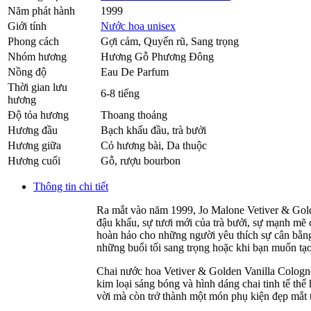
Năm phát hành
1999
Giới tính
Nước hoa unisex
Phong cách
Gợi cảm, Quyến rũ, Sang trọng
Nhóm hương
Hương Gỗ Phương Đông
Nồng độ
Eau De Parfum
Thời gian lưu
6-8 tiếng
hương
Độ tỏa hương
Thoang thoảng
Hương đầu
Bạch khấu đầu
,
trà bưởi
Hương giữa
Cỏ hương bài
,
Da thuộc
Hương cuối
Gỗ
,
rượu bourbon
Thông tin chi tiết
Ra mắt vào năm 1999, Jo Malone Vetiver & Gold
đậu khấu, sự tươi mới của trà bưởi, sự mạnh mẽ 
hoàn hảo cho những người yêu thích sự cân bằng
những buổi tối sang trọng hoặc khi bạn muốn tạo
Chai nước hoa Vetiver & Golden Vanilla Cologne 
kim loại sáng bóng và hình dáng chai tinh tế th
vời mà còn trở thành một món phụ kiện đẹp mắt t