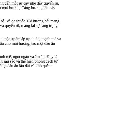
ng đến một sự cay nhẹ đầy quyến rũ,
cho mùi hương. Tầng hương đầu này
 bài và da thuộc. Cỏ hương bài mang
à quyến rũ, mang lại sự sang trọng
ến một sự ấm áp tự nhiên, mạnh mẽ và
lâu cho mùi hương, tạo một dấu ấn
mạnh mẽ, ngọt ngào và ấm áp. Đây là
ng sâu sắc và thể hiện phong cách tự
 lại dấu ấn lâu dài và khó quên.