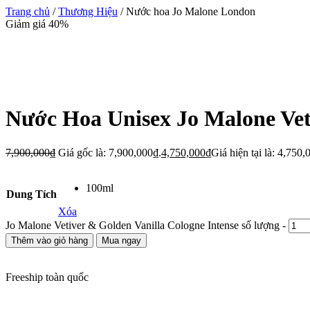
Trang chủ
/
Thương Hiệu
/ Nước hoa Jo Malone London
Giảm giá 40%
Nước Hoa Unisex Jo Malone Veti
7,900,000
₫
Giá gốc là: 7,900,000₫.
4,750,000
₫
Giá hiện tại là: 4,750,
100ml
Dung Tích
Xóa
Jo Malone Vetiver & Golden Vanilla Cologne Intense số lượng
-
Thêm vào giỏ hàng
Mua ngay
Freeship toàn quốc