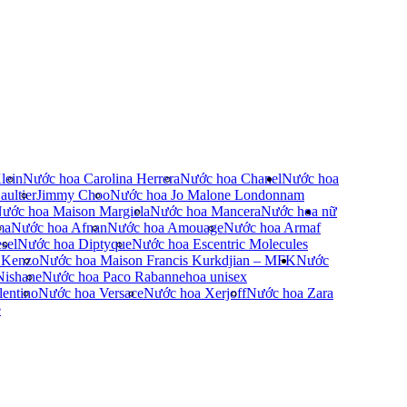
lein
Nước hoa Carolina Herrera
Nước hoa Chanel
Nước hoa
ultier
Jimmy Choo
Nước hoa Jo Malone London
nam
ước hoa Maison Margiela
Nước hoa Mancera
Nước hoa nữ
ma
Nước hoa Afnan
Nước hoa Amouage
Nước hoa Armaf
sel
Nước hoa Diptyque
Nước hoa Escentric Molecules
 Kenzo
Nước hoa Maison Francis Kurkdjian – MFK
Nước
Nishane
Nước hoa Paco Rabanne
hoa unisex
entino
Nước hoa Versace
Nước hoa Xerjoff
Nước hoa Zara
e