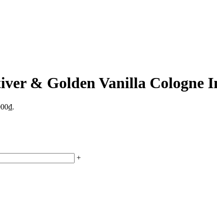
ver & Golden Vanilla Cologne I
000₫.
+