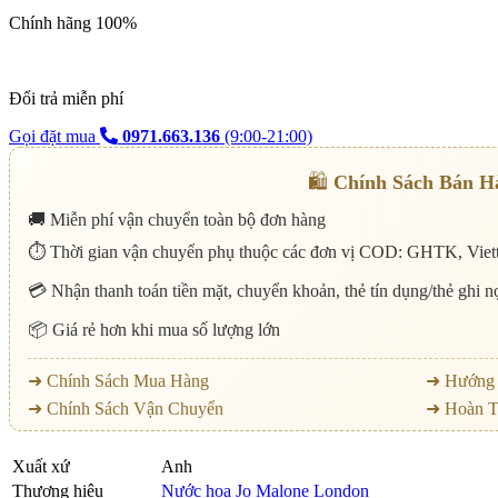
Chính hãng 100%
Đổi trả miễn phí
Gọi đặt mua
0971.663.136
(9:00-21:00)
🛍️
Chính Sách Bán H
🚚 Miễn phí vận chuyển toàn bộ đơn hàng
⏱️ Thời gian vận chuyển phụ thuộc các đơn vị COD: GHTK, Viett
💳 Nhận thanh toán tiền mặt, chuyển khoản, thẻ tín dụng/thẻ ghi 
📦 Giá rẻ hơn khi mua số lượng lớn
➜ Chính Sách Mua Hàng
➜ Hướng 
➜ Chính Sách Vận Chuyển
➜ Hoàn T
Xuất xứ
Anh
Thương hiệu
Nước hoa Jo Malone London