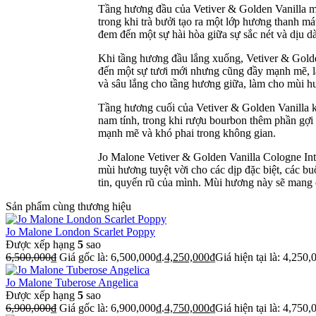
Tầng hương đầu của Vetiver & Golden Vanilla mở
trong khi trà bưởi tạo ra một lớp hương thanh 
đem đến một sự hài hòa giữa sự sắc nét và dịu dà
Khi tầng hương đầu lắng xuống, Vetiver & Golde
đến một sự tươi mới nhưng cũng đầy mạnh mẽ, là
và sâu lắng cho tầng hương giữa, làm cho mùi hư
Tầng hương cuối của Vetiver & Golden Vanilla 
nam tính, trong khi rượu bourbon thêm phần gợi
mạnh mẽ và khó phai trong không gian.
Jo Malone Vetiver & Golden Vanilla Cologne Int
mùi hương tuyệt vời cho các dịp đặc biệt, các bu
tin, quyến rũ của mình. Mùi hương này sẽ mang đ
Sản phẩm cùng thương hiệu
Jo Malone London Scarlet Poppy
Được xếp hạng
5
sao
6,500,000
₫
Giá gốc là: 6,500,000₫.
4,250,000
₫
Giá hiện tại là: 4,250,
Jo Malone Tuberose Angelica
Được xếp hạng
5
sao
6,900,000
₫
Giá gốc là: 6,900,000₫.
4,750,000
₫
Giá hiện tại là: 4,750,