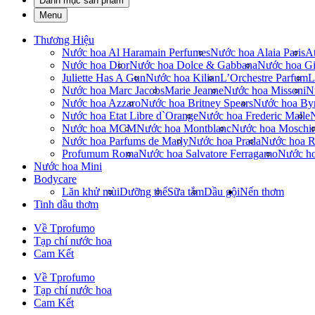
Danh mục sản phẩm
Menu
Thương Hiệu
Nước hoa Al Haramain Perfumes
Nước hoa Alaia Paris
At
Nước hoa Dior
Nước hoa Dolce & Gabbana
Nước hoa Gi
Juliette Has A Gun
Nước hoa Kilian
L’Orchestre Parfum
L
Nước hoa Marc Jacobs
Marie Jeanne
Nước hoa Missoni
N
Nước hoa Azzaro
Nước hoa Britney Spears
Nước hoa By
Nước hoa Etat Libre d`Orange
Nước hoa Frederic Malle
Nước hoa MCM
Nước hoa Montblanc
Nước hoa Moschi
Nước hoa Parfums de Marly
Nước hoa Prada
Nước hoa R
Profumum Roma
Nước hoa Salvatore Ferragamo
Nước h
Nước hoa Mini
Bodycare
Lăn khử mùi
Dưỡng thể
Sữa tắm
Dầu gội
Nến thơm
Tinh dầu thơm
Về Tprofumo
Tạp chí nước hoa
Cam Kết
Về Tprofumo
Tạp chí nước hoa
Cam Kết