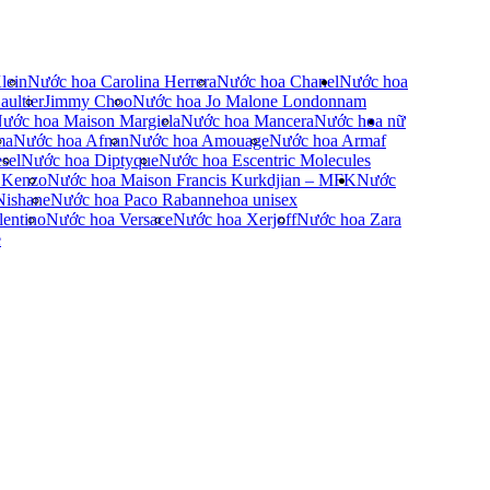
lein
Nước hoa Carolina Herrera
Nước hoa Chanel
Nước hoa
ultier
Jimmy Choo
Nước hoa Jo Malone London
nam
ước hoa Maison Margiela
Nước hoa Mancera
Nước hoa nữ
ma
Nước hoa Afnan
Nước hoa Amouage
Nước hoa Armaf
sel
Nước hoa Diptyque
Nước hoa Escentric Molecules
 Kenzo
Nước hoa Maison Francis Kurkdjian – MFK
Nước
Nishane
Nước hoa Paco Rabanne
hoa unisex
entino
Nước hoa Versace
Nước hoa Xerjoff
Nước hoa Zara
e