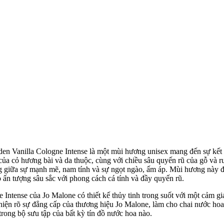
en Vanilla Cologne Intense là một mùi hương unisex mang đến sự kết
của cỏ hương bài và da thuộc, cùng với chiều sâu quyến rũ của gỗ và 
 giữa sự mạnh mẽ, nam tính và sự ngọt ngào, ấm áp. Mùi hương này đặc
 ấn tượng sâu sắc với phong cách cá tính và đầy quyến rũ.
Intense của Jo Malone có thiết kế thủy tinh trong suốt với một cảm gi
ể hiện rõ sự đẳng cấp của thương hiệu Jo Malone, làm cho chai nước ho
rong bộ sưu tập của bất kỳ tín đồ nước hoa nào.