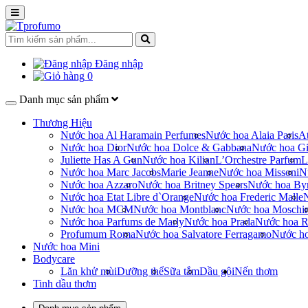
Đăng nhập
0
Danh mục sản phẩm
Thương Hiệu
Nước hoa Al Haramain Perfumes
Nước hoa Alaia Paris
At
Nước hoa Dior
Nước hoa Dolce & Gabbana
Nước hoa Gi
Juliette Has A Gun
Nước hoa Kilian
L’Orchestre Parfum
L
Nước hoa Marc Jacobs
Marie Jeanne
Nước hoa Missoni
N
Nước hoa Azzaro
Nước hoa Britney Spears
Nước hoa By
Nước hoa Etat Libre d`Orange
Nước hoa Frederic Malle
Nước hoa MCM
Nước hoa Montblanc
Nước hoa Moschi
Nước hoa Parfums de Marly
Nước hoa Prada
Nước hoa R
Profumum Roma
Nước hoa Salvatore Ferragamo
Nước h
Nước hoa Mini
Bodycare
Lăn khử mùi
Dưỡng thể
Sữa tắm
Dầu gội
Nến thơm
Tinh dầu thơm