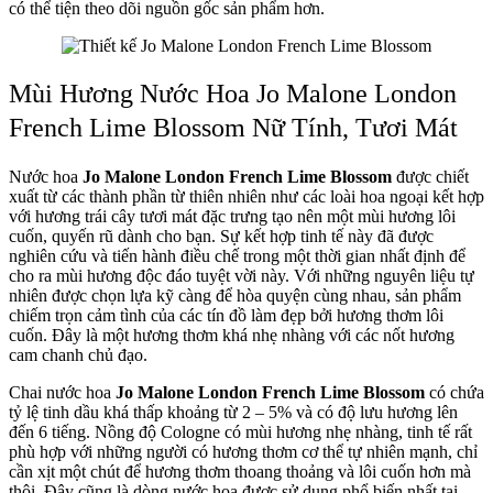
có thể tiện theo dõi nguồn gốc sản phẩm hơn.
Mùi Hương Nước Hoa Jo Malone London
French Lime Blossom Nữ Tính, Tươi Mát
Nước hoa
Jo Malone London French Lime Blossom
được chiết
xuất từ các thành phần từ thiên nhiên như các loài hoa ngoại kết hợp
với hương trái cây tươi mát đặc trưng tạo nên một mùi hương lôi
cuốn, quyến rũ dành cho bạn. Sự kết hợp tinh tế này đã được
nghiên cứu và tiến hành điều chế trong một thời gian nhất định để
cho ra mùi hương độc đáo tuyệt vời này. Với những nguyên liệu tự
nhiên được chọn lựa kỹ càng để hòa quyện cùng nhau, sản phẩm
chiếm trọn cảm tình của các tín đồ làm đẹp bởi hương thơm lôi
cuốn. Đây là một hương thơm khá nhẹ nhàng với các nốt hương
cam chanh chủ đạo.
Chai nước hoa
Jo Malone London French Lime Blossom
có chứa
tỷ lệ tinh dầu khá thấp khoảng từ 2 – 5% và có độ lưu hương lên
đến 6 tiếng. Nồng độ Cologne có mùi hương nhẹ nhàng, tinh tế rất
phù hợp với những người có hương thơm cơ thể tự nhiên mạnh, chỉ
cần xịt một chút để hương thơm thoang thoảng và lôi cuốn hơn mà
thôi. Đây cũng là dòng nước hoa được sử dụng phổ biến nhất tại