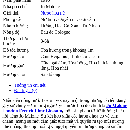
Năm phát hành
1995
Nhà pha chế
Jo Malone
Giới tính
Nước hoa nữ
Phong cách
Nữ tính , Quyến rũ , Gợi cảm
Nhóm hương
Hương Hoa Cỏ Xanh Tự Nhiên
Nồng độ
Eau de Cologne
Thời gian lưu
3-6h
hương
Độ tỏa hương
Tỏa hương trong khoảng 1m
Hương đầu
Cam Bergamot
,
Tinh dầu lá cam
Cây ngải dấm
,
Hoa hồng
,
Hoa linh lan thung
Hương giữa
lũng
,
Hoa nhài
Hương cuối
Sáp tổ ong
Thông tin chi tiết
Đánh giá (0)
Nhắc đến dòng nước hoa unisex này, một trong những cái tên đang
gây sự chú ý với những người yêu nước hoa đó chính là
Jo Malone
London French Lime Blossom
,
một sản phẩm tới từ thương hiệu
nổi tiếng Jo Malone. Sự kết hợp giữa các hương hoa cỏ và cam
chanh, mang lại một cảm giác tươi mát và quyến rũ tạo mùi hương
nhẹ nhàng, thoang thoảng vị ngọt quyến rũ nhưng cũng có sự ấm