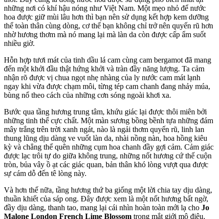
những nơi có khí hậu nóng như Việt Nam. Một mẹo nhỏ để nước
hoa được giữ mùi lâu hơn thì bạn nên sử dụng kết hợp kem dưỡng
thể toàn thân cùng dòng, cơ thể bạn không chỉ trở nên quyến rũ hơn
nhờ hương thơm mà nó mang lại mà làn da còn được cấp ẩm suốt
nhiều giờ.
Hỗn hợp tươi mát của tinh dầu lá cam cùng cam bergamot đã mang
đến một khởi đầu thật hứng khởi và tràn đầy năng lượng. Ta cảm
nhận rõ được vị chua ngọt nhẹ nhàng của ly nước cam mát lạnh
ngay khi vừa được chạm môi, từng tép cam chanh đang nhảy múa,
bùng nổ theo cách của những cơn sóng ngoài khơi xa.
Bước qua tầng hương trung tâm, khứu giác lại được thôi miên bởi
những tinh thể cực chất. Một màn sương bồng bềnh tựa những đám
mây trắng trên trời xanh ngát, nào là ngải thơm quyến rũ, linh lan
thung lũng dịu dàng ve vuốt làn da, nhài nồng nàn, hoa hồng kiêu
kỳ và chẳng thể quên những cụm hoa chanh đầy gợi cảm. Cảm giác
được lạc trôi tự do giữa không trung, những nốt hương cứ thế cuộn
tròn, bủa vây ồ ạt các giác quan, bản thân khó lòng vượt qua được
sự cám dỗ đến tê lòng này.
Và hơn thế nữa, tầng hương thứ ba giống một lời chia tay dịu dàng,
thuần khiết của sáp ong. Đây được xem là một nốt hương bất ngờ,
đầy dịu dàng, thanh tao, mang lại cái nhìn hoàn toàn mới lạ cho
Jo
Malone London French Lime Blossom
trong mắt giới mộ điệu.