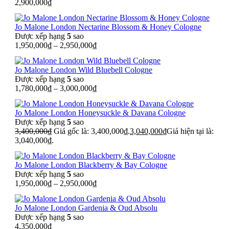
2,900,000
₫
Jo Malone London Nectarine Blossom & Honey Cologne
Được xếp hạng
5
sao
1,950,000
₫
–
2,950,000
₫
Jo Malone London Wild Bluebell Cologne
Được xếp hạng
5
sao
1,780,000
₫
–
3,000,000
₫
Jo Malone London Honeysuckle & Davana Cologne
Được xếp hạng
5
sao
3,400,000
₫
Giá gốc là: 3,400,000₫.
3,040,000
₫
Giá hiện tại là:
3,040,000₫.
Jo Malone London Blackberry & Bay Cologne
Được xếp hạng
5
sao
1,950,000
₫
–
2,950,000
₫
Jo Malone London Gardenia & Oud Absolu
Được xếp hạng
5
sao
4,350,000
₫