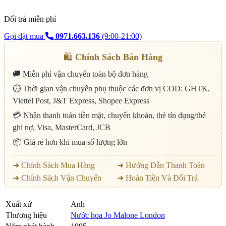
Đổi trả miễn phí
Gọi đặt mua
0971.663.136
(9:00-21:00)
🛍️
Chính Sách Bán Hàng
🚚 Miễn phí vận chuyển toàn bộ đơn hàng
⏱️ Thời gian vận chuyển phụ thuộc các đơn vị COD: GHTK,
Viettel Post, J&T Express, Shopee Express
💳 Nhận thanh toán tiền mặt, chuyển khoản, thẻ tín dụng/thẻ
ghi nợ, Visa, MasterCard, JCB
📦 Giá rẻ hơn khi mua số lượng lớn
➜ Chính Sách Mua Hàng
➜ Hướng Dẫn Thanh Toán
➜ Chính Sách Vận Chuyển
➜ Hoàn Tiền Và Đổi Trả
Xuất xứ
Anh
Thương hiệu
Nước hoa Jo Malone London