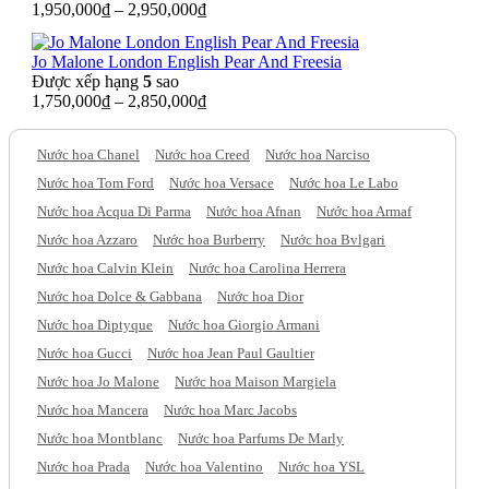
1,950,000
₫
–
2,950,000
₫
Jo Malone London English Pear And Freesia
Được xếp hạng
5
sao
1,750,000
₫
–
2,850,000
₫
Nước hoa Chanel
Nước hoa Creed
Nước hoa Narciso
Nước hoa Tom Ford
Nước hoa Versace
Nước hoa Le Labo
Nước hoa Acqua Di Parma
Nước hoa Afnan
Nước hoa Armaf
Nước hoa Azzaro
Nước hoa Burberry
Nước hoa Bvlgari
Nước hoa Calvin Klein
Nước hoa Carolina Herrera
Nước hoa Dolce & Gabbana
Nước hoa Dior
Nước hoa Diptyque
Nước hoa Giorgio Armani
Nước hoa Gucci
Nước hoa Jean Paul Gaultier
Nước hoa Jo Malone
Nước hoa Maison Margiela
Nước hoa Mancera
Nước hoa Marc Jacobs
Nước hoa Montblanc
Nước hoa Parfums De Marly
Nước hoa Prada
Nước hoa Valentino
Nước hoa YSL