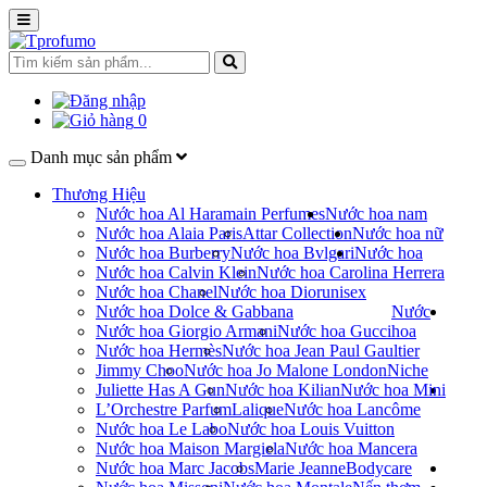
0
Danh mục sản phẩm
Thương Hiệu
Nước hoa Al Haramain Perfumes
Nước hoa nam
Nước hoa Alaia Paris
Attar Collection
Nước hoa nữ
Nước hoa Burberry
Nước hoa Bvlgari
Nước hoa
Nước hoa Calvin Klein
Nước hoa Carolina Herrera
Nước hoa Chanel
Nước hoa Dior
unisex
Nước hoa Dolce & Gabbana
Nước
Nước hoa Giorgio Armani
Nước hoa Gucci
hoa
Nước hoa Hermès
Nước hoa Jean Paul Gaultier
Jimmy Choo
Nước hoa Jo Malone London
Niche
Juliette Has A Gun
Nước hoa Kilian
Nước hoa Mini
L’Orchestre Parfum
Lalique
Nước hoa Lancôme
Nước hoa Le Labo
Nước hoa Louis Vuitton
Nước hoa Maison Margiela
Nước hoa Mancera
Nước hoa Marc Jacobs
Marie Jeanne
Bodycare