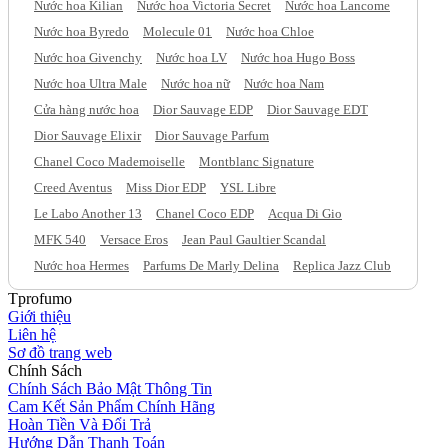
Nước hoa Kilian
Nước hoa Victoria Secret
Nước hoa Lancome
Nước hoa Byredo
Molecule 01
Nước hoa Chloe
Nước hoa Givenchy
Nước hoa LV
Nước hoa Hugo Boss
Nước hoa Ultra Male
Nước hoa nữ
Nước hoa Nam
Cửa hàng nước hoa
Dior Sauvage EDP
Dior Sauvage EDT
Dior Sauvage Elixir
Dior Sauvage Parfum
Chanel Coco Mademoiselle
Montblanc Signature
Creed Aventus
Miss Dior EDP
YSL Libre
Le Labo Another 13
Chanel Coco EDP
Acqua Di Gio
MFK 540
Versace Eros
Jean Paul Gaultier Scandal
Nước hoa Hermes
Parfums De Marly Delina
Replica Jazz Club
Tprofumo
Giới thiệu
Liên hệ
Sơ đồ trang web
Chính Sách
Chính Sách Bảo Mật Thông Tin
Cam Kết Sản Phẩm Chính Hãng
Hoàn Tiền Và Đổi Trả
Hướng Dẫn Thanh Toán