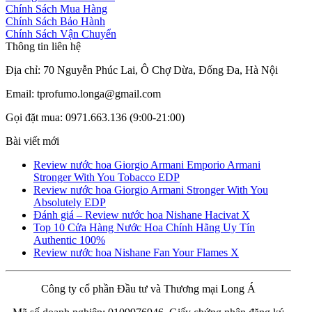
Chính Sách Mua Hàng
Chính Sách Bảo Hành
Chính Sách Vận Chuyển
Thông tin liên hệ
Địa chỉ: 70 Nguyễn Phúc Lai, Ô Chợ Dừa, Đống Đa, Hà Nội
Email: tprofumo.longa@gmail.com
Gọi đặt mua: 0971.663.136 (9:00-21:00)
Bài viết mới
Review nước hoa Giorgio Armani Emporio Armani
Stronger With You Tobacco EDP
Review nước hoa Giorgio Armani Stronger With You
Absolutely EDP
Đánh giá – Review nước hoa Nishane Hacivat X
Top 10 Cửa Hàng Nước Hoa Chính Hãng Uy Tín
Authentic 100%
Review nước hoa Nishane Fan Your Flames X
Công ty cổ phần Đầu tư và Thương mại Long Á