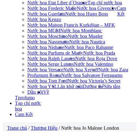
Nước hoa Etat Libre d`Orange
Tạp chí nước hoa
Nước hoa Frederic Malle
Nước hoa Givenchy
Cam
Nước hoa Guerlain
Nước hoa Hugo Boss
Kết
Nước hoa Kenzo
Nước hoa Maison Francis Kurkdjian – MFK
Nước hoa MCM
Nước hoa Montblanc
Nước hoa Moschino
Nước hoa Mugler
Nước hoa Nasomatto
Nước hoa Nautica
Nước hoa Nishane
Nước hoa Paco Rabanne
Nước hoa Parfums de Marly
Nước hoa Prada
Nước hoa Ralph Lauren
Nước hoa Roja Dove
Nước hoa Serge Lutens
Nước hoa Valentino
Nước hoa Versace
Nước hoa Xerjoff
Nước hoa Zara
Profumum Roma
Nước hoa Salvatore Ferragamo
Nước hoa Tom Ford
Nước hoa Victoria’s Secret
Nước hoa YSL
Lăn khử mùi
Dưỡng thể
Sữa tắm
Dầu gội
Về
Tprofumo
Tạp chí nước
hoa
Cam Kết
Trang chủ
/
Thương Hiệu
/ Nước hoa Jo Malone London