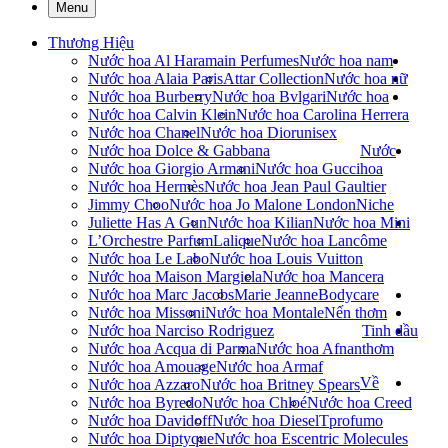
Menu
Thương Hiệu
Nước hoa Al Haramain Perfumes
Nước hoa nam
Nước hoa Alaia Paris
Attar Collection
Nước hoa nữ
Nước hoa Burberry
Nước hoa Bvlgari
Nước hoa
Nước hoa Calvin Klein
Nước hoa Carolina Herrera
Nước hoa Chanel
Nước hoa Dior
unisex
Nước hoa Dolce & Gabbana
Nước
Nước hoa Giorgio Armani
Nước hoa Gucci
hoa
Nước hoa Hermès
Nước hoa Jean Paul Gaultier
Jimmy Choo
Nước hoa Jo Malone London
Niche
Juliette Has A Gun
Nước hoa Kilian
Nước hoa Mini
L’Orchestre Parfum
Lalique
Nước hoa Lancôme
Nước hoa Le Labo
Nước hoa Louis Vuitton
Nước hoa Maison Margiela
Nước hoa Mancera
Nước hoa Marc Jacobs
Marie Jeanne
Bodycare
Nước hoa Missoni
Nước hoa Montale
Nến thơm
Nước hoa Narciso Rodriguez
Tinh dầu
Nước hoa Acqua di Parma
Nước hoa Afnan
thơm
Nước hoa Amouage
Nước hoa Armaf
Về
Nước hoa Azzaro
Nước hoa Britney Spears
Nước hoa Byredo
Nước hoa Chloé
Nước hoa Creed
Nước hoa Davidoff
Nước hoa Diesel
Tprofumo
Nước hoa Diptyque
Nước hoa Escentric Molecules