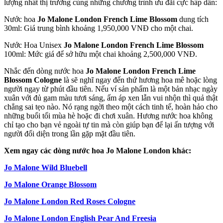
lượng nhất thị trường cùng những chương trình ưu đãi cực hấp dẫn:
Nước hoa
Jo Malone London French Lime Blossom
dung tích
30ml: Giá trung bình khoảng 1,950,000 VNĐ cho một chai.
Nước Hoa Unisex
Jo Malone London French Lime Blossom
100ml: Mức giá để sở hữu một chai khoảng 2,500,000 VNĐ.
Nhắc đến dòng nước hoa
Jo Malone London French Lime
Blossom Cologne
là sẽ nghĩ ngay đến thứ hương hoa mê hoặc lòng
người ngay từ phút đầu tiên. Nếu ví sản phẩm là một bản nhạc ngày
xuân với đủ gam màu tươi sáng, ấm áp xen lẫn vui nhộn thì quả thật
chẳng sai tẹo nào. Nó rạng ngời theo một cách tinh tế, hoàn hảo cho
những buổi tối mùa hè hoặc đi chơi xuân. Hương nước hoa không
chỉ tạo cho bạn vẻ ngoài tự tin mà còn giúp bạn để lại ấn tượng với
người đối diện trong lần gặp mặt đầu tiên.
Xem ngay các dòng nước hoa Jo Malone London khác:
Jo Malone Wild Bluebell
Jo Malone Orange Blossom
Jo Malone London Red Roses Cologne
Jo Malone London English Pear And Freesia