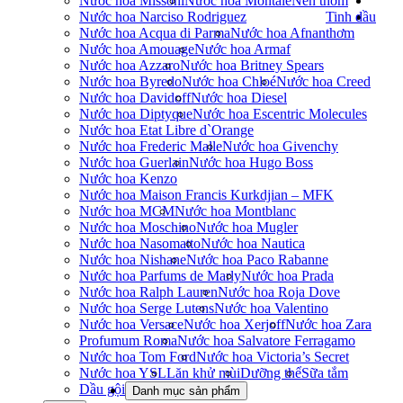
Nước hoa Missoni
Nước hoa Montale
Nến thơm
Nước hoa Narciso Rodriguez
Tinh dầu
Nước hoa Acqua di Parma
Nước hoa Afnan
thơm
Nước hoa Amouage
Nước hoa Armaf
Nước hoa Azzaro
Nước hoa Britney Spears
Nước hoa Byredo
Nước hoa Chloé
Nước hoa Creed
Nước hoa Davidoff
Nước hoa Diesel
Nước hoa Diptyque
Nước hoa Escentric Molecules
Nước hoa Etat Libre d`Orange
Nước hoa Frederic Malle
Nước hoa Givenchy
Nước hoa Guerlain
Nước hoa Hugo Boss
Nước hoa Kenzo
Nước hoa Maison Francis Kurkdjian – MFK
Nước hoa MCM
Nước hoa Montblanc
Nước hoa Moschino
Nước hoa Mugler
Nước hoa Nasomatto
Nước hoa Nautica
Nước hoa Nishane
Nước hoa Paco Rabanne
Nước hoa Parfums de Marly
Nước hoa Prada
Nước hoa Ralph Lauren
Nước hoa Roja Dove
Nước hoa Serge Lutens
Nước hoa Valentino
Nước hoa Versace
Nước hoa Xerjoff
Nước hoa Zara
Profumum Roma
Nước hoa Salvatore Ferragamo
Nước hoa Tom Ford
Nước hoa Victoria’s Secret
Nước hoa YSL
Lăn khử mùi
Dưỡng thể
Sữa tắm
Dầu gội
Danh mục sản phẩm