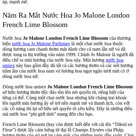
áp, mạnh mẽ.
Năm Ra Mắt Nước Hoa Jo Malone London
French Lime Blossom
Nước hoa
Jo Malone London French Lime Blossom
của thương
hiệu
nước hoa Jo Malone Parfumes
là một chai nước hoa thuộc
dòng hương cam chanh thơm mát dành cho cả nam lẫn nữ và đã
được tung ra thị trường vào năm 1999. Chính Jo Malone là người đã
điều chế ra mùi hương của nước hoa này. Mùi hương
nước hoa
unisex
này bao gồm đầy đủ tất cả các hương thơm và các nốt hương
trầm ấm của nước hoa nam và hương hoa ngọt ngào tươi mát có ở
dòng nước hoa nữ.
Dòng nước hoa unisex
Jo Malone London French Lime Blossom
sở hữu hương thơm độc đáo tôn lên nét quyến rũ, riêng biệt của
từng cá thể. Cùng một chai nước hoa nhưng khi chàng trai khoác
lên người mùi hương ấy sẽ trở nên mạnh mẽ và thanh lịch, còn với
các cô nàng thì lại sở hữu nét quyến rũ yêu kiều. Đây là những điều
mà nước hoa “phi giới tính” mang đến cho bạn.
French Lime Blossom (hay còn được biết đến với cái tên “Tilleul en
Fleur”) được lấy cảm hứng từ đại lộ Champs Elysées của Pháp;
hương thơm của nó gợi lại cảm giác của những ngày đầu xuân. Chai