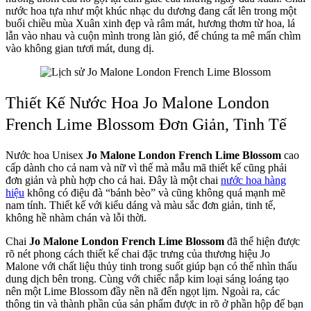
nước hoa tựa như một khúc nhạc du dương đang cất lên trong một
buổi chiều mùa Xuân xinh đẹp và râm mát, hương thơm từ hoa, lá
lẫn vào nhau và cuộn mình trong làn gió, để chúng ta mê mẩn chìm
vào không gian tươi mát, dung dị.
Thiết Kế Nước Hoa Jo Malone London
French Lime Blossom Đơn Giản, Tinh Tế
Nước hoa Unisex
Jo Malone London French Lime Blossom
cao
cấp dành cho cả nam và nữ vì thế mà mẫu mã thiết kế cũng phải
đơn giản và phù hợp cho cả hai. Đây là một chai
nước hoa hàng
hiệu
không có điệu đà “bánh bèo” và cũng không quá mạnh mẽ
nam tính. Thiết kế với kiểu dáng và màu sắc đơn giản, tinh tế,
không hề nhàm chán và lỗi thời.
Chai
Jo Malone London French Lime Blossom
đã thể hiện được
rõ nét phong cách thiết kế chai đặc trưng của thương hiệu Jo
Malone với chất liệu thủy tinh trong suốt giúp bạn có thể nhìn thấu
dung dịch bên trong. Cùng với chiếc nắp kim loại sáng loáng tạo
nên một Lime Blossom đầy nền nã đến ngọt lịm. Ngoài ra, các
thông tin và thành phần của sản phẩm được in rõ ở phần hộp để bạn