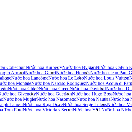
tar Collection
Nước hoa Burberry
Nước hoa Bvlgari
Nước hoa Calvin K
orgio Armani
Nước hoa Gucci
Nước hoa Hermès
Nước hoa Jean Paul Ga
alique
Nước hoa Lancôme
Nước hoa Le Labo
Nước hoa Louis Vuitton
N
ước hoa Montale
Nước hoa Narciso Rodriguez
Nước hoa Acqua di Par
redo
Nước hoa Chloé
Nước hoa Creed
Nước hoa Davidoff
Nước hoa Die
Nước hoa Givenchy
Nước hoa Guerlain
Nước hoa Hugo Boss
Nước hoa
no
Nước hoa Mugler
Nước hoa Nasomatto
Nước hoa Nautica
Nước hoa 
alph Lauren
Nước hoa Roja Dove
Nước hoa Serge Lutens
Nước hoa Val
oa Tom Ford
Nước hoa Victoria’s Secret
Nước hoa YSL
Nước hoa Nich