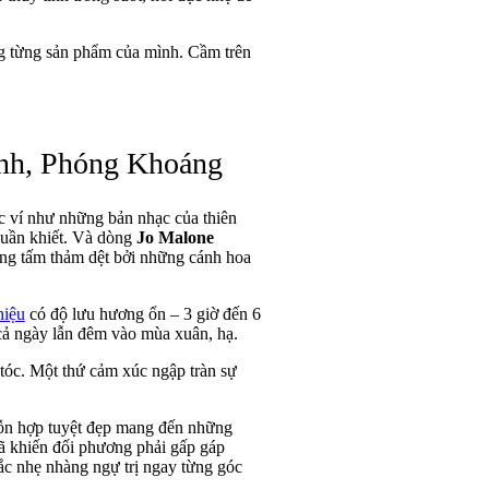
ng từng sản phẩm của mình. Cầm trên
nh, Phóng Khoáng
 ví như những bản nhạc của thiên
huần khiết. Và dòng
Jo Malone
ững tấm thảm dệt bởi những cánh hoa
hiệu
có độ lưu hương ổn – 3 giờ đến 6
 cả ngày lẫn đêm vào mùa xuân, hạ.
 tóc. Một thứ cảm xúc ngập tràn sự
 hỗn hợp tuyệt đẹp mang đến những
 khiến đối phương phải gấp gáp
ắc nhẹ nhàng ngự trị ngay từng góc