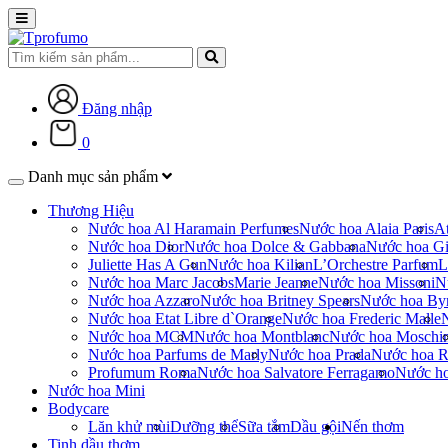
Đăng nhập
0
Danh mục sản phẩm
Thương Hiệu
Nước hoa Al Haramain Perfumes
Nước hoa Alaia Paris
At
Nước hoa Dior
Nước hoa Dolce & Gabbana
Nước hoa Gi
Juliette Has A Gun
Nước hoa Kilian
L’Orchestre Parfum
L
Nước hoa Marc Jacobs
Marie Jeanne
Nước hoa Missoni
N
Nước hoa Azzaro
Nước hoa Britney Spears
Nước hoa By
Nước hoa Etat Libre d`Orange
Nước hoa Frederic Malle
Nước hoa MCM
Nước hoa Montblanc
Nước hoa Moschi
Nước hoa Parfums de Marly
Nước hoa Prada
Nước hoa R
Profumum Roma
Nước hoa Salvatore Ferragamo
Nước h
Nước hoa Mini
Bodycare
Lăn khử mùi
Dưỡng thể
Sữa tắm
Dầu gội
Nến thơm
Tinh dầu thơm