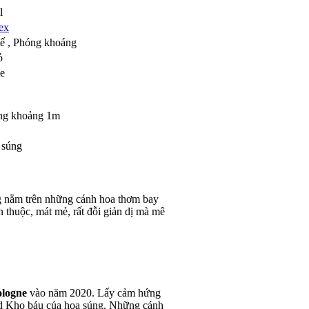
l
ex
 tế , Phóng khoáng
ỏ
e
ng khoảng 1m
 súng
g nằm trên những cánh hoa thơm bay
n thuộc, mát mẻ, rất đỗi giản dị mà mê
ologne
vào năm 2020. Lấy cảm hứng
ond Kho báu của hoa súng. Những cánh