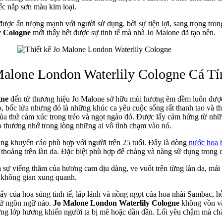
iếc nắp sơn màu kim loại.
được ấn tượng mạnh với người sử dụng, bởi sự tiện lợi, sang trọng tro
y Cologne
mới thấy hết được sự tinh tế mà nhà Jo Malone đã tạo nên.
lone London Waterlily Cologne Cá Tí
gne
đến từ thương hiệu Jo Malone sở hữu mùi hương êm đềm luôn được
, bốc lửa nhưng đó là những khúc ca yêu cuộc sống rất thanh tao và t
của thứ cảm xúc trong trẻo và ngọt ngào đó. Được lấy cảm hứng từ nh
eo thương nhớ trong lòng những ai vô tình chạm vào nó.
ng khuyến cáo phù hợp với người trên 25 tuổi. Đây là dòng
nước hoa 
 thoảng trên làn da. Đặc biệt phù hợp để chàng và nàng sử dụng trong
 sự viếng thăm của hương cam dịu dàng, ve vuốt trên từng làn da, mái
ả không gian xung quanh.
đẩy của hoa súng tinh tế, lấp lánh và nồng ngọt của hoa nhài Sambac,
thứ ngôn ngữ nào.
Jo Malone London Waterlily Cologne
không vồn vã
từng lớp hương khiến người ta bị mê hoặc dần dần. Lối yêu chậm mà ch