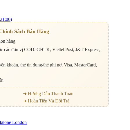
21:00)
Chính Sách Bán Hàng
đơn hàng
ộc các đơn vị COD: GHTK, Viettel Post, J&T Express,
ển khoản, thẻ tín dụng/thẻ ghi nợ, Visa, MasterCard,
ớn
➜ Hướng Dẫn Thanh Toán
➜ Hoàn Tiền Và Đổi Trả
Malone London