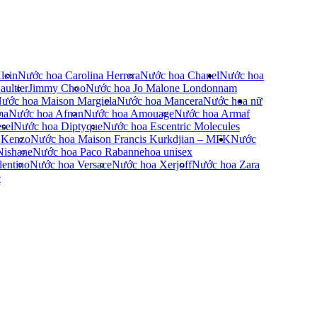
lein
Nước hoa Carolina Herrera
Nước hoa Chanel
Nước hoa
ultier
Jimmy Choo
Nước hoa Jo Malone London
nam
ước hoa Maison Margiela
Nước hoa Mancera
Nước hoa nữ
ma
Nước hoa Afnan
Nước hoa Amouage
Nước hoa Armaf
sel
Nước hoa Diptyque
Nước hoa Escentric Molecules
 Kenzo
Nước hoa Maison Francis Kurkdjian – MFK
Nước
Nishane
Nước hoa Paco Rabanne
hoa unisex
entino
Nước hoa Versace
Nước hoa Xerjoff
Nước hoa Zara
e