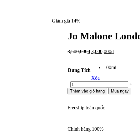
Giảm giá 14%
Jo Malone Londo
Giá
Giá
3,500,000
₫
3,000,000
₫
gốc
hiện
là:
tại
100ml
3,500,000₫.
là:
Dung Tích
3,000,000₫.
Xóa
Jo
-
+
Malone
Thêm vào giỏ hàng
Mua ngay
London
Waterlily
Cologne
Freeship toàn quốc
số
lượng
Chính hãng 100%