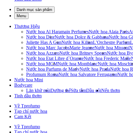
Danh mục sản phẩm
Menu
Thương Hiệu
Nước hoa Al Haramain Perfumes
Nước hoa Alaia Paris
At
Nước hoa Dior
Nước hoa Dolce & Gabbana
Nước hoa Gi
Juliette Has A Gun
Nước hoa Kilian
L’Orchestre Parfum
L
Nước hoa Marc Jacobs
Marie Jeanne
Nước hoa Missoni
N
Nước hoa Azzaro
Nước hoa Britney Spears
Nước hoa By
Nước hoa Etat Libre d`Orange
Nước hoa Frederic Malle
Nước hoa MCM
Nước hoa Montblanc
Nước hoa Moschi
Nước hoa Parfums de Marly
Nước hoa Prada
Nước hoa R
Profumum Roma
Nước hoa Salvatore Ferragamo
Nước h
Nước hoa Mini
Bodycare
Lăn khử mùi
Dưỡng thể
Sữa tắm
Dầu gội
Nến thơm
Tinh dầu thơm
Về Tprofumo
Tạp chí nước hoa
Cam Kết
Về Tprofumo
Tạp chí nước hoa