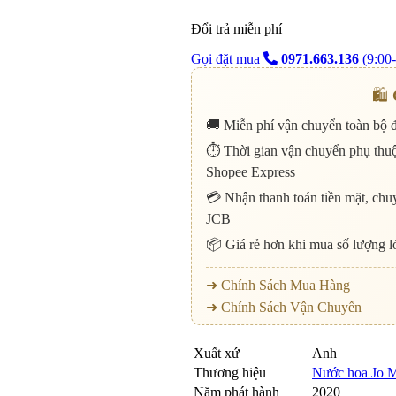
Đổi trả miễn phí
Gọi đặt mua
0971.663.136
(9:00-
🛍️
🚚 Miễn phí vận chuyển toàn bộ 
⏱️ Thời gian vận chuyển phụ thu
Shopee Express
💳 Nhận thanh toán tiền mặt, chuy
JCB
📦 Giá rẻ hơn khi mua số lượng l
➜ Chính Sách Mua Hàng
➜ Chính Sách Vận Chuyển
Xuất xứ
Anh
Thương hiệu
Nước hoa Jo 
Năm phát hành
2020