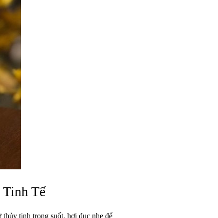
 Tinh Tế
thủy tinh trong suốt, hơi đục nhẹ để