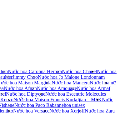
lein
Nước hoa Carolina Herrera
Nước hoa Chanel
Nước hoa
ultier
Jimmy Choo
Nước hoa Jo Malone London
nam
ước hoa Maison Margiela
Nước hoa Mancera
Nước hoa nữ
ma
Nước hoa Afnan
Nước hoa Amouage
Nước hoa Armaf
sel
Nước hoa Diptyque
Nước hoa Escentric Molecules
 Kenzo
Nước hoa Maison Francis Kurkdjian – MFK
Nước
Nishane
Nước hoa Paco Rabanne
hoa unisex
entino
Nước hoa Versace
Nước hoa Xerjoff
Nước hoa Zara
e