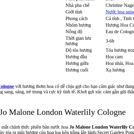
Nhà pha chế
Christine Nage
Giới tính
Nước hoa unis
Phong cách
Cá tính , Tinh
Nhóm hương
Hương Hoa C
Nồng độ
Eau de Cologn
Thời gian lưu
3-6h
hương
Độ tỏa hương
Tỏa hương tro
Hương đầu
Hoa cam
Hương giữa
Hoa nhài
,
Hoa
Hương cuối
Xạ hương
Cologne
với hương thơm hoa cỏ dễ chịu gợi cho bạn cảm giác như đan
 sang, sáng, trẻ trung và cực kỳ tinh tế. Khơi gợi xúc cảm gần gũi thâ
o Malone London Waterlily Cologne
 mắt chính thức phiên bản nước hoa
Jo Malone London Waterlily C
này tỏa ra mùi hương của hoa loa kèn trắng lấp lánh-Secret Garden P