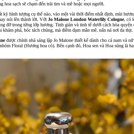
g hoa sạch sẽ chạm đến trái tim và mê hoặc mọi người.
t kỳ hình tượng cụ thể nào, vào một vài thời điểm nhất định, mùi hươn
ay nói lên thành lời. Với
Jo Malone London Waterlily Cologne
, có 
 nâng đỡ trong từng lớp hương. Tinh giản và tinh tế dưới cách hòa qu
ải khám phá, bóc tách chúng, mà điềm đạm mân mê, nấn ná nơi da thịt.
gne
được chính nhà sáng lập Jo Malone thiết kế dành cho cả nam và nữ
hóm Floral (Hương hoa cỏ). Bên cạnh đó, Hoa sen và Hoa súng là ha