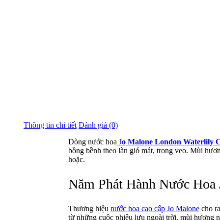
Thông tin chi tiết
Đánh giá (0)
Dòng nước hoa
J
o Malone London Waterlily 
bồng bềnh theo làn gió mát, trong veo. Mùi hương
hoặc.
Năm Phát Hành Nước Hoa J
Thương hiệu
nước hoa cao cấp Jo Malone
cho ra
từ những cuộc phiêu lưu ngoài trời, mùi hương 