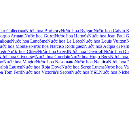
tar Collection
Nước hoa Burberry
Nước hoa Bvlgari
Nước hoa Calvin K
orgio Armani
Nước hoa Gucci
Nước hoa Hermès
Nước hoa Jean Paul Ga
alique
Nước hoa Lancôme
Nước hoa Le Labo
Nước hoa Louis Vuitton
N
ước hoa Montale
Nước hoa Narciso Rodriguez
Nước hoa Acqua di Par
redo
Nước hoa Chloé
Nước hoa Creed
Nước hoa Davidoff
Nước hoa Die
Nước hoa Givenchy
Nước hoa Guerlain
Nước hoa Hugo Boss
Nước hoa
no
Nước hoa Mugler
Nước hoa Nasomatto
Nước hoa Nautica
Nước hoa 
alph Lauren
Nước hoa Roja Dove
Nước hoa Serge Lutens
Nước hoa Val
oa Tom Ford
Nước hoa Victoria’s Secret
Nước hoa YSL
Nước hoa Nich