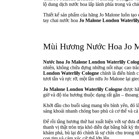
lộ dung dịch nước hoa lấp lánh phía trong và ch
Thiết kế sản phẩm của hãng Jo Malone luôn tạo 
tay chai nước hoa
Jo Malone London Waterlil
Mùi Hương Nước Hoa Jo Ma
Nước hoa Jo Malone London Waterlily Colo
nhiên, không chứa đựng những nốt nhạc cao trào
London Waterlily Cologne
chính là điển hình 
tươi tắn và rực rỡ, một lần nữa Jo Malone lại gi
Jo Malone London Waterlily Cologne
được hã
giờ và độ tỏa hương thuộc dạng rất gần – thoang
Khởi đầu cho buổi sáng mang tên bình yên, đó là
sảng khoái nhanh chóng bao phủ cả cơ thể và c
Để rồi tầng hương thứ hai xuất hiện với sự đưa 
thanh vị thật tròn trịa khó diễn đạt bằng bất kỳ 
khám phá, bù lại đó chính là sự chỉn chu trong 
con tim và cảm xúc cứ thế lớn lên