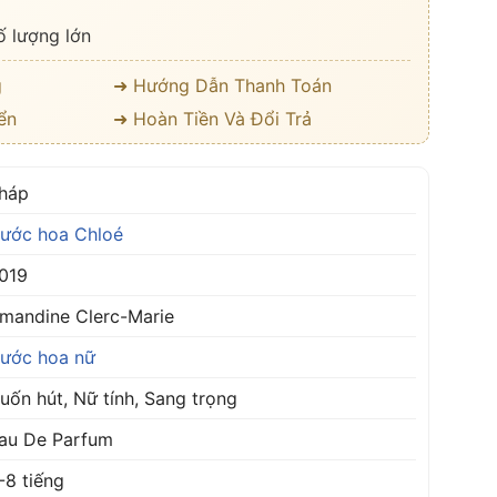
ố lượng lớn
g
➜ Hướng Dẫn Thanh Toán
ển
➜ Hoàn Tiền Và Đổi Trả
háp
ước hoa Chloé
019
mandine Clerc-Marie
ước hoa nữ
uốn hút, Nữ tính, Sang trọng
au De Parfum
-8 tiếng