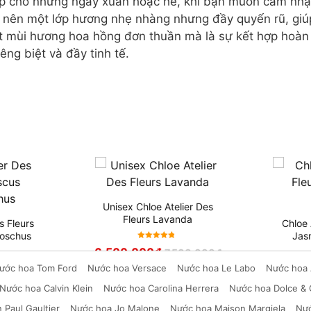
p cho những ngày xuân hoặc hè, khi bạn muốn cảm nhận
ên một lớp hương nhẹ nhàng nhưng đầy quyến rũ, giúp 
t mùi hương hoa hồng đơn thuần mà là sự kết hợp hoàn 
êng biệt và đầy tinh tế.
Unisex Chloe Atelier Des
Fleurs Lavanda
s Fleurs
Chloe A
oschus
Jas
Được xếp
6,500,000
₫
7,500,000
₫
hạng
5
6,500,
ước hoa Tom Ford
Nước hoa Versace
Nước hoa Le Labo
Nước hoa 
500,000
₫
sao
Nước hoa Calvin Klein
Nước hoa Carolina Herrera
Nước hoa Dolce &
 Paul Gaultier
Nước hoa Jo Malone
Nước hoa Maison Margiela
Nướ