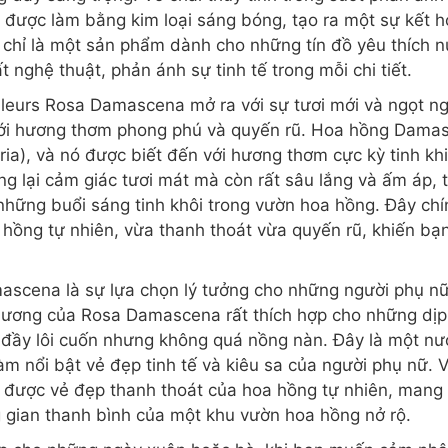
i được làm bằng kim loại sáng bóng, tạo ra một sự kết h
 chỉ là một sản phẩm dành cho những tín đồ yêu thích 
 nghệ thuật, phản ánh sự tinh tế trong mỗi chi tiết.
Fleurs Rosa Damascena mở ra với sự tươi mới và ngọt
g với hương thơm phong phú và quyến rũ. Hoa hồng Damas
ria), và nó được biết đến với hương thơm cực kỳ tinh 
ng lại cảm giác tươi mát mà còn rất sâu lắng và ấm áp
hững buổi sáng tinh khôi trong vườn hoa hồng. Đây chí
hồng tự nhiên, vừa thanh thoát vừa quyến rũ, khiến b
ascena là sự lựa chọn lý tưởng cho những người phụ nữ y
hương của Rosa Damascena rất thích hợp cho những dịp
đầy lôi cuốn nhưng không quá nồng nàn. Đây là một nướ
àm nổi bật vẻ đẹp tinh tế và kiêu sa của người phụ nữ. V
ược vẻ đẹp thanh thoát của hoa hồng tự nhiên, mang l
 gian thanh bình của một khu vườn hoa hồng nở rộ.