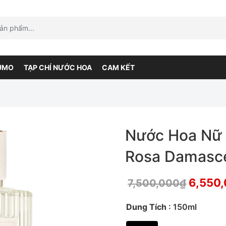
UMO
TẠP CHÍ NƯỚC HOA
CAM KẾT
Nước Hoa Nữ C
Rosa Damasc
6,550
7,500,000
₫
Dung Tích
: 150ml