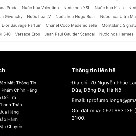
hoa Prada
Nước hoa Valentino
Nước hoa YSL
Nước hoa Kilian
Nướ
oa Givenchy
Nước hoa LV
Nước hoa Hugo Boss
Nước hoa Ultra Ma
Dior Sauvage Parfum
Chanel Coco Mademoiselle
Montblanc Signat
K 540
Versace Eros
Jean Paul Gaultier Scandal
Nước hoa Hermes
ch
Thông tin liên hệ
Địa chỉ: 70 Nguyễn Phúc La
Bảo Mật Thông Tin
Dừa, Đống Đa, Hà Nội
n Phẩm Chính Hãng
 Đổi Trả
Email: tprofumo.longa@gma
Thanh Toán
Gọi đặt mua: 0971.663.136 
 Mua Hàng
21:00)
Bảo Hành
Vận Chuyển