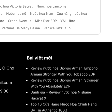
c hoa Victoria Secret
Nước hoa Lancome
le
Nước hoa nữ
Nước hoa Nam
Cửa hàng nước hoa
ure
Creed Aventus
Miss Dior EDP
YSL Libre
Parfums De Marly Delina
Replica Jazz Club
Bài viết mới
i, Ô Chợ
Review nước hoa Giorgio Armani Emporio
Armani Stronger With You Tobacco EDP
Review nước hoa Giorgio Armani Stronger
il.com
With You Absolutely EDP
(9:00-
Đánh giá – Review nước hoa Nishane
Hacivat X
Top 10 Cửa Hàng Nước Hoa Chính Hãng
Uy Tín Authentic 100%