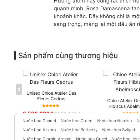
Hương thơm này cũng rất thích hợ
quanh mình. Rosa Damascena tạo n
khoảnh khắc. Đây không chỉ là mộ
sang trọng, mang lại một dấu ấn ri
Sản phẩm cùng thương hiệu
Unisex Chloe Atelier Des
Fleurs Cedrus
Chloe Atelier De
Hibiscus Abelm
Được xếp
6,500,000
₫
7,500,000
₫
hạng
5
Được xếp
6,500,000
₫
Nước hoa Chanel
Nước hoa Creed
Nước hoa Narciso
N
7,
sao
hạng
5
sao
Nước hoa Azzaro
Nước hoa Burberry
Nước hoa Bvlgari
Nước hoa Giorgio Armani
Nước hoa Gucci
Nước hoa Jean