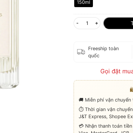
150ml
-
+
Freeship toàn
quốc
Gọi đặt mu

🚚 Miễn phí vận chuyển
⏱️ Thời gian vận chuyển
J&T Express, Shopee Ex
💳 Nhận thanh toán tiền