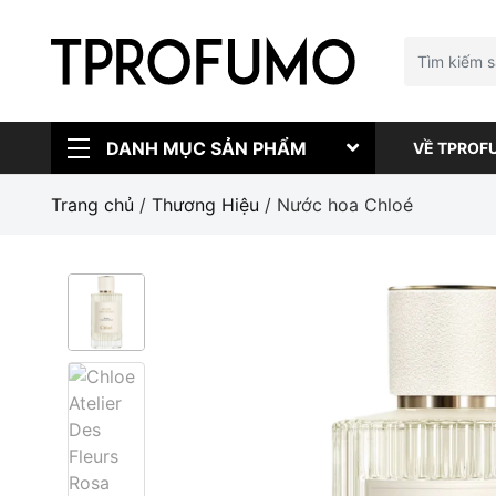
DANH MỤC SẢN PHẨM
VỀ TPROF
Trang chủ
/
Thương Hiệu
/ Nước hoa Chloé