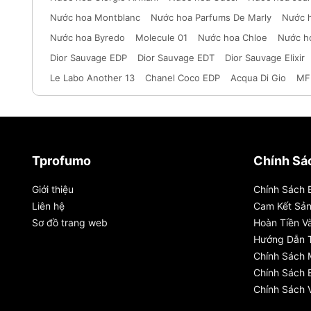
Nước hoa Montblanc
Nước hoa Parfums De Marly
Nước 
Nước hoa Byredo
Molecule 01
Nước hoa Chloe
Nước h
Dior Sauvage EDP
Dior Sauvage EDT
Dior Sauvage Elixir
Le Labo Another 13
Chanel Coco EDP
Acqua Di Gio
MF
Tprofumo
Chính Sá
Giới thiệu
Chính Sách 
Liên hệ
Cam Kết Sả
Sơ đồ trang web
Hoàn Tiền Và
Hướng Dẫn 
Chính Sách
Chính Sách 
Chính Sách 