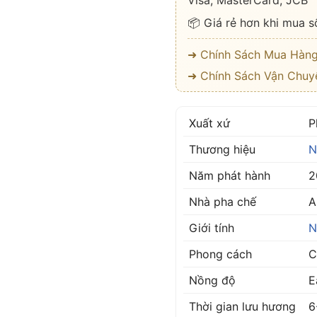
Visa, MasterCard, JCB
📦 Giá rẻ hơn khi mua s
➜ Chính Sách Mua Hàn
➜ Chính Sách Vận Chuy
Xuất xứ
P
Thương hiệu
N
Năm phát hành
2
Nhà pha chế
A
Giới tính
N
Phong cách
C
Nồng độ
E
Thời gian lưu hương
6