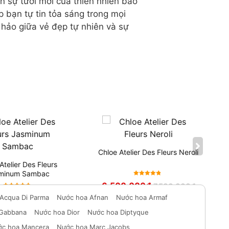
 sự tươi mới của thiên nhiên bao
bạn tự tin tỏa sáng trong mọi
hảo giữa vẻ đẹp tự nhiên và sự
Chloe Atelier Des Fleurs Neroli
telier Des Fleurs
minum Sambac
Được xếp
6,500,000
₫
7,500,000
₫
hạng
5
Được xếp
000
₫
Acqua Di Parma
Nước hoa Afnan
Nước hoa Armaf
7,500,000
₫
sao
hạng
5
sao
 Gabbana
Nước hoa Dior
Nước hoa Diptyque
c hoa Mancera
Nước hoa Marc Jacobs