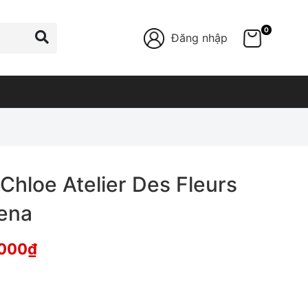
0
Đăng nhập
hloe Atelier Des Fleurs
ena
,000
₫