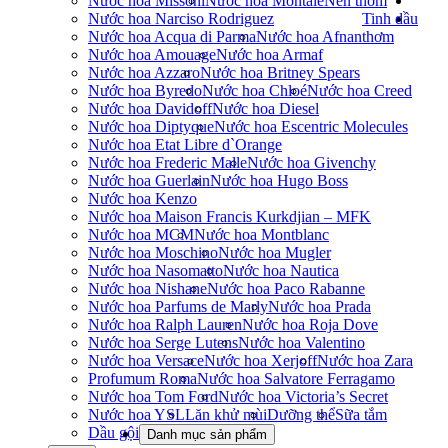
Nước hoa Missoni
Nước hoa Montale
Nến thơm
Nước hoa Narciso Rodriguez
Tinh dầu
Nước hoa Acqua di Parma
Nước hoa Afnan
thơm
Nước hoa Amouage
Nước hoa Armaf
Nước hoa Azzaro
Nước hoa Britney Spears
Nước hoa Byredo
Nước hoa Chloé
Nước hoa Creed
Nước hoa Davidoff
Nước hoa Diesel
Nước hoa Diptyque
Nước hoa Escentric Molecules
Nước hoa Etat Libre d`Orange
Nước hoa Frederic Malle
Nước hoa Givenchy
Nước hoa Guerlain
Nước hoa Hugo Boss
Nước hoa Kenzo
Nước hoa Maison Francis Kurkdjian – MFK
Nước hoa MCM
Nước hoa Montblanc
Nước hoa Moschino
Nước hoa Mugler
Nước hoa Nasomatto
Nước hoa Nautica
Nước hoa Nishane
Nước hoa Paco Rabanne
Nước hoa Parfums de Marly
Nước hoa Prada
Nước hoa Ralph Lauren
Nước hoa Roja Dove
Nước hoa Serge Lutens
Nước hoa Valentino
Nước hoa Versace
Nước hoa Xerjoff
Nước hoa Zara
Profumum Roma
Nước hoa Salvatore Ferragamo
Nước hoa Tom Ford
Nước hoa Victoria’s Secret
Nước hoa YSL
Lăn khử mùi
Dưỡng thể
Sữa tắm
Dầu gội
Danh mục sản phẩm