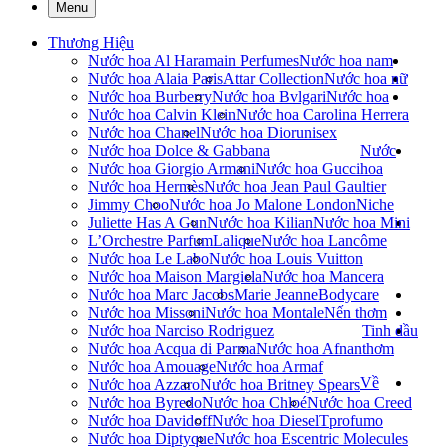
Menu
Thương Hiệu
Nước hoa Al Haramain Perfumes
Nước hoa nam
Nước hoa Alaia Paris
Attar Collection
Nước hoa nữ
Nước hoa Burberry
Nước hoa Bvlgari
Nước hoa
Nước hoa Calvin Klein
Nước hoa Carolina Herrera
Nước hoa Chanel
Nước hoa Dior
unisex
Nước hoa Dolce & Gabbana
Nước
Nước hoa Giorgio Armani
Nước hoa Gucci
hoa
Nước hoa Hermès
Nước hoa Jean Paul Gaultier
Jimmy Choo
Nước hoa Jo Malone London
Niche
Juliette Has A Gun
Nước hoa Kilian
Nước hoa Mini
L’Orchestre Parfum
Lalique
Nước hoa Lancôme
Nước hoa Le Labo
Nước hoa Louis Vuitton
Nước hoa Maison Margiela
Nước hoa Mancera
Nước hoa Marc Jacobs
Marie Jeanne
Bodycare
Nước hoa Missoni
Nước hoa Montale
Nến thơm
Nước hoa Narciso Rodriguez
Tinh dầu
Nước hoa Acqua di Parma
Nước hoa Afnan
thơm
Nước hoa Amouage
Nước hoa Armaf
Về
Nước hoa Azzaro
Nước hoa Britney Spears
Nước hoa Byredo
Nước hoa Chloé
Nước hoa Creed
Nước hoa Davidoff
Nước hoa Diesel
Tprofumo
Nước hoa Diptyque
Nước hoa Escentric Molecules