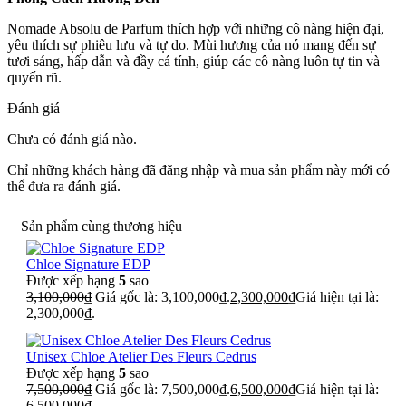
Nomade Absolu de Parfum thích hợp với những cô nàng hiện đại,
yêu thích sự phiêu lưu và tự do. Mùi hương của nó mang đến sự
tươi sáng, hấp dẫn và đầy cá tính, giúp các cô nàng luôn tự tin và
quyến rũ.
Đánh giá
Chưa có đánh giá nào.
Chỉ những khách hàng đã đăng nhập và mua sản phẩm này mới có
thể đưa ra đánh giá.
Sản phẩm cùng thương hiệu
Chloe Signature EDP
Được xếp hạng
5
sao
3,100,000
₫
Giá gốc là: 3,100,000₫.
2,300,000
₫
Giá hiện tại là:
2,300,000₫.
Unisex Chloe Atelier Des Fleurs Cedrus
Được xếp hạng
5
sao
7,500,000
₫
Giá gốc là: 7,500,000₫.
6,500,000
₫
Giá hiện tại là:
6,500,000₫.