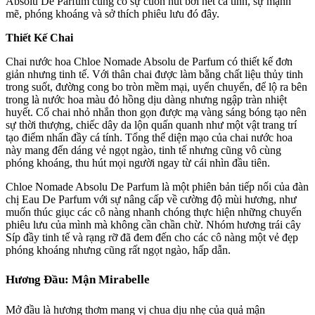
Absolu De Parfum cũng có sự cuốn hút bởi nét cá tính, sự mạnh
mẽ, phóng khoáng và sở thích phiêu lưu đó đây.
Thiết Kế Chai
Chai nước hoa Chloe Nomade Absolu de Parfum có thiết kế đơn
giản nhưng tinh tế. Với thân chai được làm bằng chất liệu thủy tinh
trong suốt, đường cong bo tròn mềm mại, uyển chuyển, để lộ ra bên
trong là nước hoa màu đỏ hồng dịu dàng nhưng ngập tràn nhiệt
huyết. Cổ chai nhỏ nhắn thon gọn được mạ vàng sáng bóng tạo nên
sự thời thượng, chiếc dây da lộn quấn quanh như một vật trang trí
tạo điểm nhấn đầy cá tính. Tổng thể diện mạo của chai nước hoa
này mang đến dáng vẻ ngọt ngào, tinh tế nhưng cũng vô cùng
phóng khoáng, thu hút mọi người ngay từ cái nhìn đầu tiên.
Chloe Nomade Absolu De Parfum là một phiên bản tiếp nối của đàn
chị Eau De Parfum với sự nâng cấp về cường độ mùi hương, như
muốn thúc giục các cô nàng nhanh chóng thực hiện những chuyến
phiêu lưu của mình mà không cần chần chừ. Nhóm hương trái cây
Síp đầy tinh tế và rạng rỡ đã đem đến cho các cô nàng một vẻ đẹp
phóng khoáng nhưng cũng rất ngọt ngào, hấp dẫn.
Hương Đầu: Mận Mirabelle
Mở đầu là hương thơm mang vị chua dịu nhẹ của quả mận