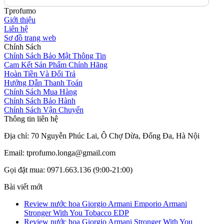
Tprofumo
Giới thiệu
Liên hệ
Sơ đồ trang web
Chính Sách
Chính Sách Bảo Mật Thông Tin
Cam Kết Sản Phẩm Chính Hãng
Hoàn Tiền Và Đổi Trả
Hướng Dẫn Thanh Toán
Chính Sách Mua Hàng
Chính Sách Bảo Hành
Chính Sách Vận Chuyển
Thông tin liên hệ
Địa chỉ: 70 Nguyễn Phúc Lai, Ô Chợ Dừa, Đống Đa, Hà Nội
Email: tprofumo.longa@gmail.com
Gọi đặt mua: 0971.663.136 (9:00-21:00)
Bài viết mới
Review nước hoa Giorgio Armani Emporio Armani
Stronger With You Tobacco EDP
Review nước hoa Giorgio Armani Stronger With You