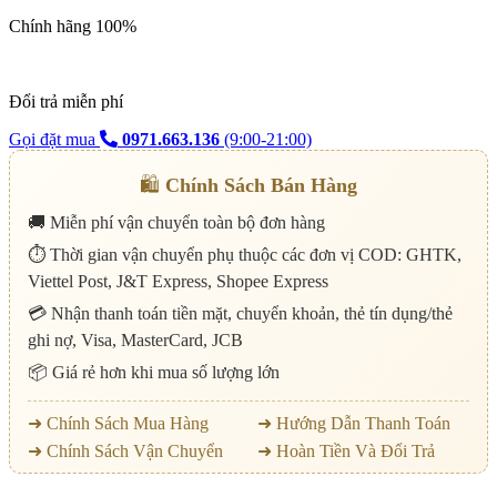
Chính hãng 100%
Đổi trả miễn phí
Gọi đặt mua
0971.663.136
(9:00-21:00)
🛍️
Chính Sách Bán Hàng
🚚 Miễn phí vận chuyển toàn bộ đơn hàng
⏱️ Thời gian vận chuyển phụ thuộc các đơn vị COD: GHTK,
Viettel Post, J&T Express, Shopee Express
💳 Nhận thanh toán tiền mặt, chuyển khoản, thẻ tín dụng/thẻ
ghi nợ, Visa, MasterCard, JCB
📦 Giá rẻ hơn khi mua số lượng lớn
➜ Chính Sách Mua Hàng
➜ Hướng Dẫn Thanh Toán
➜ Chính Sách Vận Chuyển
➜ Hoàn Tiền Và Đổi Trả