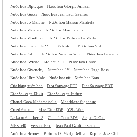
Nước hoa Diptyque
Nước hoa Giorgio Armani
Nước hoa Gucci
Nước hoa Jean Paul Gaultier
Nước hoa Jo Malone
Nước hoa Maison Margiela
Nước hoa Mancera
Nước hoa Marc Jacobs
Nước hoa Montblanc
Nước hoa Parfums De Marly
Nước hoa Prada
Nước hoa Valentino
Nước hoa YSL
Nước hoa Kilian
Nước hoa Victoria Secret
Nước hoa Lancome
Nước hoa Byredo
Molecule 01
Nước hoa Chloe
Nước hoa Givenchy
Nước hoa LV
Nước hoa Hugo Boss
Nước hoa Ultra Male
Nước hoa nữ
Nước hoa Nam
Cửa hàng nước hoa
Dior Sauvage EDP
Dior Sauvage EDT
Dior Sauvage Elixir
Dior Sauvage Parfum
Chanel Coco Mademoiselle
Montblanc Signature
Creed Aventus
Miss Dior EDP
YSL Libre
Le Labo Another 13
Chanel Coco EDP
Acqua Di Gio
MFK 540
Versace Eros
Jean Paul Gaultier Scandal
Nước hoa Hermes
Parfums De Marly Delina
Replica Jazz Club