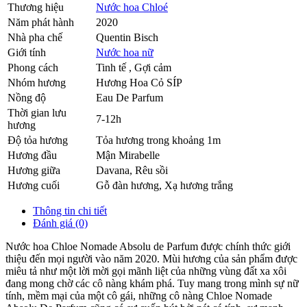
Thương hiệu
Nước hoa Chloé
Năm phát hành
2020
Nhà pha chế
Quentin Bisch
Giới tính
Nước hoa nữ
Phong cách
Tinh tế , Gợi cảm
Nhóm hương
Hương Hoa Cỏ SÍP
Nồng độ
Eau De Parfum
Thời gian lưu
7-12h
hương
Độ tỏa hương
Tỏa hương trong khoảng 1m
Hương đầu
Mận Mirabelle
Hương giữa
Davana
,
Rêu sồi
Hương cuối
Gỗ đàn hương
,
Xạ hương trắng
Thông tin chi tiết
Đánh giá (0)
Nước hoa Chloe Nomade Absolu de Parfum được chính thức giới
thiệu đến mọi người vào năm 2020. Mùi hương của sản phẩm được
miêu tả như một lời mời gọi mãnh liệt của những vùng đất xa xôi
đang mong chờ các cô nàng khám phá. Tuy mang trong mình sự nữ
tính, mềm mại của một cô gái, những cô nàng Chloe Nomade