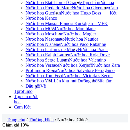
Nước hoa Etat Libre d`Orange
Tạp chí nước hoa
Nước hoa Frederic Malle
Nước hoa Givenchy
Cam
Nước hoa Guerlain
Nước hoa Hugo Boss
Kết
Nước hoa Kenzo
Nước hoa Maison Francis Kurkdjian – MFK
Nước hoa MCM
Nước hoa Montblanc
Nước hoa Moschino
Nước hoa Mugler
Nước hoa Nasomatto
Nước hoa Nautica
Nước hoa Nishane
Nước hoa Paco Rabanne
Nước hoa Parfums de Marly
Nước hoa Prada
Nước hoa Ralph Lauren
Nước hoa Roja Dove
Nước hoa Serge Lutens
Nước hoa Valentino
Nước hoa Versace
Nước hoa Xerjoff
Nước hoa Zara
Profumum Roma
Nước hoa Salvatore Ferragamo
Nước hoa Tom Ford
Nước hoa Victoria’s Secret
Nước hoa YSL
Lăn khử mùi
Dưỡng thể
Sữa tắm
Dầu gội
Về
Tprofumo
Tạp chí nước
hoa
Cam Kết
Trang chủ
/
Thương Hiệu
/ Nước hoa Chloé
Giảm giá 19%