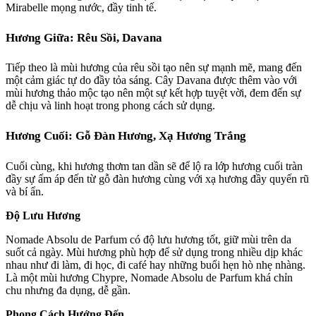
Mirabelle mọng nước, đầy tinh tế.
Hương Giữa: Rêu Sồi, Davana
Tiếp theo là mùi hương của rêu sồi tạo nên sự mạnh mẽ, mang đến
một cảm giác tự do đầy tỏa sáng. Cây Davana được thêm vào với
mùi hương thảo mộc tạo nên một sự kết hợp tuyệt vời, đem đến sự
dễ chịu và linh hoạt trong phong cách sử dụng.
Hương Cuối: Gỗ Đàn Hương, Xạ Hương Trắng
Cuối cùng, khi hương thơm tan dần sẽ để lộ ra lớp hương cuối tràn
đầy sự ấm áp đến từ gỗ đàn hương cùng với xạ hương đầy quyến rũ
và bí ẩn.
Độ Lưu Hương
Nomade Absolu de Parfum có độ lưu hương tốt, giữ mùi trên da
suốt cả ngày. Mùi hương phù hợp để sử dụng trong nhiều dịp khác
nhau như đi làm, đi học, đi café hay những buổi hẹn hò nhẹ nhàng.
Là một mùi hương Chypre, Nomade Absolu de Parfum khá chỉn
chu nhưng đa dụng, dễ gần.
Phong Cách Hướng Đến