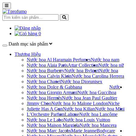
0
Danh mục sản phẩm
Thương Hiệu
Nước hoa Al Haramain Perfumes
Nước hoa nam
Nước hoa Alaia Paris
Attar Collection
Nước hoa nữ
Nước hoa Burberry
Nước hoa Bvlgari
Nước hoa
Nước hoa Calvin Klein
Nước hoa Carolina Herrera
Nước hoa Chanel
Nước hoa Dior
unisex
Nước hoa Dolce & Gabbana
Nước
Nước hoa Giorgio Armani
Nước hoa Gucci
hoa
Nước hoa Hermès
Nước hoa Jean Paul Gaultier
Jimmy Choo
Nước hoa Jo Malone London
Niche
Juliette Has A Gun
Nước hoa Kilian
Nước hoa Mini
L’Orchestre Parfum
Lalique
Nước hoa Lancôme
Nước hoa Le Labo
Nước hoa Louis Vuitton
Nước hoa Maison Margiela
Nước hoa Mancera
Nước hoa Marc Jacobs
Marie Jeanne
Bodycare