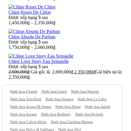
Chloe Roses De Chloe
Được xếp hạng
5
sao
1,450,000
₫
–
2,350,000
₫
Chloe Absolu De Parfum
Được xếp hạng
5
sao
1,750,000
₫
–
2,660,000
₫
Chloe Love Story Eau Sensuelle
Được xếp hạng
5
sao
2,600,000
₫
Giá gốc là: 2,600,000₫.
2,350,000
₫
Giá hiện tại là:
2,350,000₫.
Nước hoa Chanel
Nước hoa Creed
Nước hoa Narciso
Nước hoa Tom Ford
Nước hoa Versace
Nước hoa Le Labo
Nước hoa Acqua Di Parma
Nước hoa Afnan
Nước hoa Armaf
Nước hoa Azzaro
Nước hoa Burberry
Nước hoa Bvlgari
Nước hoa Calvin Klein
Nước hoa Carolina Herrera
Nước hoa Dolce & Gabbana
Nước hoa Dior