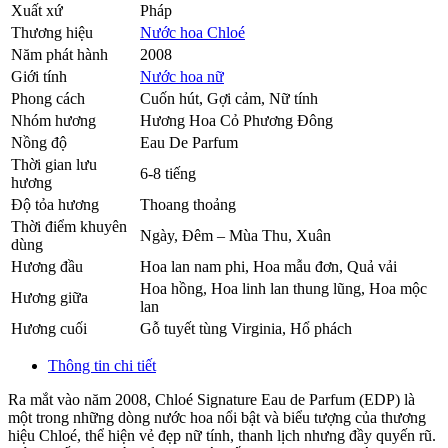
Xuất xứ
Pháp
Thương hiệu
Nước hoa Chloé
Năm phát hành
2008
Giới tính
Nước hoa nữ
Phong cách
Cuốn hút, Gợi cảm, Nữ tính
Nhóm hương
Hương Hoa Cỏ Phương Đông
Nồng độ
Eau De Parfum
Thời gian lưu
6-8 tiếng
hương
Độ tỏa hương
Thoang thoảng
Thời điểm khuyên
Ngày, Đêm – Mùa Thu, Xuân
dùng
Hương đầu
Hoa lan nam phi
,
Hoa mẫu đơn
,
Quả vải
Hoa hồng
,
Hoa linh lan thung lũng
,
Hoa mộc
Hương giữa
lan
Hương cuối
Gỗ tuyết tùng Virginia
,
Hổ phách
Thông tin chi tiết
Ra mắt vào năm 2008, Chloé Signature Eau de Parfum (EDP) là
một trong những dòng nước hoa nổi bật và biểu tượng của thương
hiệu Chloé, thể hiện vẻ đẹp nữ tính, thanh lịch nhưng đầy quyến rũ.