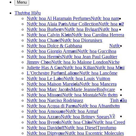
Menu
Thương Hiệu
Nước hoa Al Haramain Perfumes
Nước hoa nam
Nước hoa Alaia Paris
Attar Collection
Nước hoa nữ
Nước hoa Burberry
Nước hoa Bvlgari
Nước hoa
Nước hoa Calvin Klein
Nước hoa Carolina Herrera
Nước hoa Chanel
Nước hoa Dior
unisex
Nước hoa Dolce & Gabbana
Nước
Nước hoa Giorgio Armani
Nước hoa Gucci
hoa
Nước hoa Hermès
Nước hoa Jean Paul Gaultier
Jimmy Choo
Nước hoa Jo Malone London
Niche
Juliette Has A Gun
Nước hoa Kilian
Nước hoa Mini
L’Orchestre Parfum
Lalique
Nước hoa Lancôme
Nước hoa Le Labo
Nước hoa Louis Vuitton
Nước hoa Maison Margiela
Nước hoa Mancera
Nước hoa Marc Jacobs
Marie Jeanne
Bodycare
Nước hoa Missoni
Nước hoa Montale
Nến thơm
Nước hoa Narciso Rodriguez
Tinh dầu
Nước hoa Acqua di Parma
Nước hoa Afnan
thơm
Nước hoa Amouage
Nước hoa Armaf
Về
Nước hoa Azzaro
Nước hoa Britney Spears
Nước hoa Byredo
Nước hoa Chloé
Nước hoa Creed
Nước hoa Davidoff
Nước hoa Diesel
Tprofumo
Nước hoa Diptyque
Nước hoa Escentric Molecules