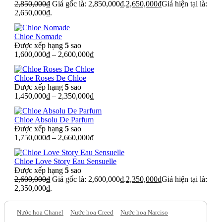
2,850,000
₫
Giá gốc là: 2,850,000₫.
2,650,000
₫
Giá hiện tại là:
2,650,000₫.
Chloe Nomade
Được xếp hạng
5
sao
1,600,000
₫
–
2,600,000
₫
Chloe Roses De Chloe
Được xếp hạng
5
sao
1,450,000
₫
–
2,350,000
₫
Chloe Absolu De Parfum
Được xếp hạng
5
sao
1,750,000
₫
–
2,660,000
₫
Chloe Love Story Eau Sensuelle
Được xếp hạng
5
sao
2,600,000
₫
Giá gốc là: 2,600,000₫.
2,350,000
₫
Giá hiện tại là:
2,350,000₫.
Nước hoa Chanel
Nước hoa Creed
Nước hoa Narciso