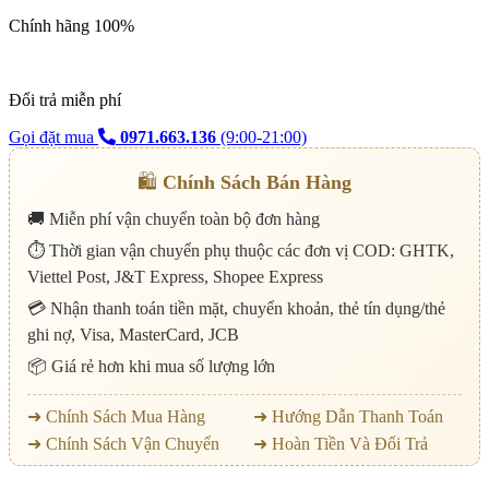
Chính hãng 100%
Đổi trả miễn phí
Gọi đặt mua
0971.663.136
(9:00-21:00)
🛍️
Chính Sách Bán Hàng
🚚 Miễn phí vận chuyển toàn bộ đơn hàng
⏱️ Thời gian vận chuyển phụ thuộc các đơn vị COD: GHTK,
Viettel Post, J&T Express, Shopee Express
💳 Nhận thanh toán tiền mặt, chuyển khoản, thẻ tín dụng/thẻ
ghi nợ, Visa, MasterCard, JCB
📦 Giá rẻ hơn khi mua số lượng lớn
➜ Chính Sách Mua Hàng
➜ Hướng Dẫn Thanh Toán
➜ Chính Sách Vận Chuyển
➜ Hoàn Tiền Và Đổi Trả