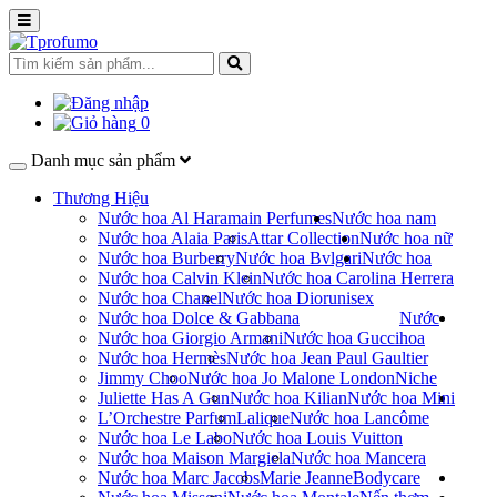
0
Danh mục sản phẩm
Thương Hiệu
Nước hoa Al Haramain Perfumes
Nước hoa nam
Nước hoa Alaia Paris
Attar Collection
Nước hoa nữ
Nước hoa Burberry
Nước hoa Bvlgari
Nước hoa
Nước hoa Calvin Klein
Nước hoa Carolina Herrera
Nước hoa Chanel
Nước hoa Dior
unisex
Nước hoa Dolce & Gabbana
Nước
Nước hoa Giorgio Armani
Nước hoa Gucci
hoa
Nước hoa Hermès
Nước hoa Jean Paul Gaultier
Jimmy Choo
Nước hoa Jo Malone London
Niche
Juliette Has A Gun
Nước hoa Kilian
Nước hoa Mini
L’Orchestre Parfum
Lalique
Nước hoa Lancôme
Nước hoa Le Labo
Nước hoa Louis Vuitton
Nước hoa Maison Margiela
Nước hoa Mancera
Nước hoa Marc Jacobs
Marie Jeanne
Bodycare