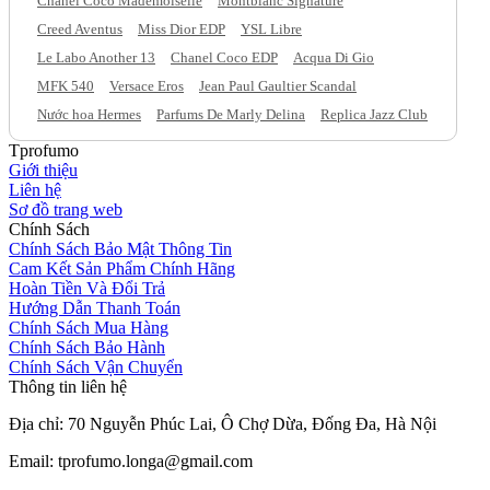
Chanel Coco Mademoiselle
Montblanc Signature
Creed Aventus
Miss Dior EDP
YSL Libre
Le Labo Another 13
Chanel Coco EDP
Acqua Di Gio
MFK 540
Versace Eros
Jean Paul Gaultier Scandal
Nước hoa Hermes
Parfums De Marly Delina
Replica Jazz Club
Tprofumo
Giới thiệu
Liên hệ
Sơ đồ trang web
Chính Sách
Chính Sách Bảo Mật Thông Tin
Cam Kết Sản Phẩm Chính Hãng
Hoàn Tiền Và Đổi Trả
Hướng Dẫn Thanh Toán
Chính Sách Mua Hàng
Chính Sách Bảo Hành
Chính Sách Vận Chuyển
Thông tin liên hệ
Địa chỉ: 70 Nguyễn Phúc Lai, Ô Chợ Dừa, Đống Đa, Hà Nội
Email: tprofumo.longa@gmail.com