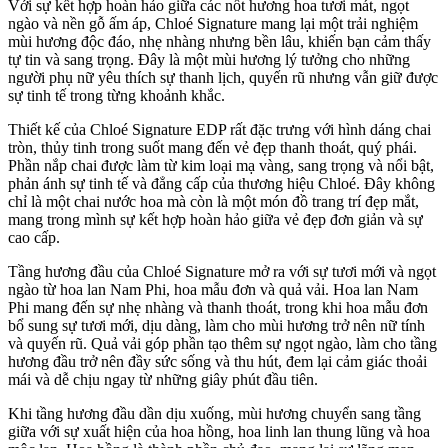
Với sự kết hợp hoàn hảo giữa các nốt hương hoa tươi mát, ngọt
ngào và nền gỗ ấm áp, Chloé Signature mang lại một trải nghiệm
mùi hương độc đáo, nhẹ nhàng nhưng bền lâu, khiến bạn cảm thấy
tự tin và sang trọng. Đây là một mùi hương lý tưởng cho những
người phụ nữ yêu thích sự thanh lịch, quyến rũ nhưng vẫn giữ được
sự tinh tế trong từng khoảnh khắc.
Thiết kế của Chloé Signature EDP rất đặc trưng với hình dáng chai
tròn, thủy tinh trong suốt mang đến vẻ đẹp thanh thoát, quý phái.
Phần nắp chai được làm từ kim loại mạ vàng, sang trọng và nổi bật,
phản ánh sự tinh tế và đẳng cấp của thương hiệu Chloé. Đây không
chỉ là một chai nước hoa mà còn là một món đồ trang trí đẹp mắt,
mang trong mình sự kết hợp hoàn hảo giữa vẻ đẹp đơn giản và sự
cao cấp.
Tầng hương đầu của Chloé Signature mở ra với sự tươi mới và ngọt
ngào từ hoa lan Nam Phi, hoa mẫu đơn và quả vải. Hoa lan Nam
Phi mang đến sự nhẹ nhàng và thanh thoát, trong khi hoa mẫu đơn
bổ sung sự tươi mới, dịu dàng, làm cho mùi hương trở nên nữ tính
và quyến rũ. Quả vải góp phần tạo thêm sự ngọt ngào, làm cho tầng
hương đầu trở nên đầy sức sống và thu hút, đem lại cảm giác thoải
mái và dễ chịu ngay từ những giây phút đầu tiên.
Khi tầng hương đầu dần dịu xuống, mùi hương chuyển sang tầng
giữa với sự xuất hiện của hoa hồng, hoa linh lan thung lũng và hoa