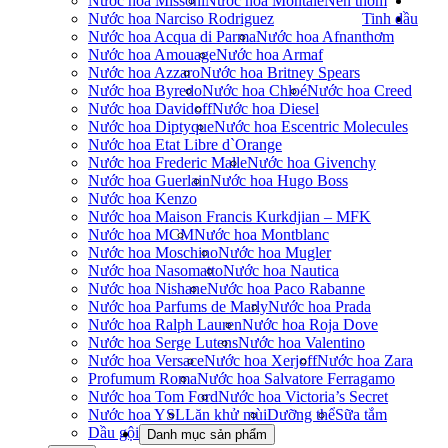
Nước hoa Missoni
Nước hoa Montale
Nến thơm
Nước hoa Narciso Rodriguez
Tinh dầu
Nước hoa Acqua di Parma
Nước hoa Afnan
thơm
Nước hoa Amouage
Nước hoa Armaf
Nước hoa Azzaro
Nước hoa Britney Spears
Nước hoa Byredo
Nước hoa Chloé
Nước hoa Creed
Nước hoa Davidoff
Nước hoa Diesel
Nước hoa Diptyque
Nước hoa Escentric Molecules
Nước hoa Etat Libre d`Orange
Nước hoa Frederic Malle
Nước hoa Givenchy
Nước hoa Guerlain
Nước hoa Hugo Boss
Nước hoa Kenzo
Nước hoa Maison Francis Kurkdjian – MFK
Nước hoa MCM
Nước hoa Montblanc
Nước hoa Moschino
Nước hoa Mugler
Nước hoa Nasomatto
Nước hoa Nautica
Nước hoa Nishane
Nước hoa Paco Rabanne
Nước hoa Parfums de Marly
Nước hoa Prada
Nước hoa Ralph Lauren
Nước hoa Roja Dove
Nước hoa Serge Lutens
Nước hoa Valentino
Nước hoa Versace
Nước hoa Xerjoff
Nước hoa Zara
Profumum Roma
Nước hoa Salvatore Ferragamo
Nước hoa Tom Ford
Nước hoa Victoria’s Secret
Nước hoa YSL
Lăn khử mùi
Dưỡng thể
Sữa tắm
Dầu gội
Danh mục sản phẩm