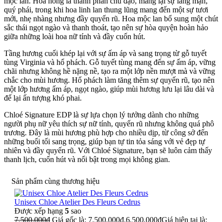
mộc lan. Hoa hồng là thành phần chủ đạo, mang lại sự lãng mạn,
quý phái, trong khi hoa linh lan thung lũng mang đến một sự tươi
mới, nhẹ nhàng nhưng đầy quyến rũ. Hoa mộc lan bổ sung một chút
sắc thái ngọt ngào và thanh thoát, tạo nên sự hòa quyện hoàn hảo
giữa những loài hoa nữ tính và đầy cuốn hút.
Tầng hương cuối khép lại với sự ấm áp và sang trọng từ gỗ tuyết
tùng Virginia và hổ phách. Gỗ tuyết tùng mang đến sự ấm áp, vững
chãi nhưng không hề nặng nề, tạo ra một lớp nền mượt mà và vững
chắc cho mùi hương. Hổ phách làm tăng thêm sự quyến rũ, tạo nên
một lớp hương ấm áp, ngọt ngào, giúp mùi hương lưu lại lâu dài và
để lại ấn tượng khó phai.
Chloé Signature EDP là sự lựa chọn lý tưởng dành cho những
người phụ nữ yêu thích sự nữ tính, quyến rũ nhưng không quá phô
trương. Đây là mùi hương phù hợp cho nhiều dịp, từ công sở đến
những buổi tối sang trọng, giúp bạn tự tin tỏa sáng với vẻ đẹp tự
nhiên và đầy quyến rũ. Với Chloé Signature, bạn sẽ luôn cảm thấy
thanh lịch, cuốn hút và nổi bật trong mọi không gian.
Sản phẩm cùng thương hiệu
Unisex Chloe Atelier Des Fleurs Cedrus
Được xếp hạng
5
sao
7,500,000
₫
Giá gốc là: 7,500,000₫.
6,500,000
₫
Giá hiện tại là: