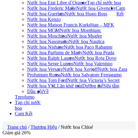
Nước hoa Etat Libre d`Orange
Tạp chí nước hoa
Nước hoa Frederic Malle
Nước hoa Givenchy
Cam
Nước hoa Guerlain
Nước hoa Hugo Boss
Kết
Nước hoa Kenzo
Nước hoa Maison Francis Kurkdjian – MFK
Nước hoa MCM
Nước hoa Montblanc
Nước hoa Moschino
Nước hoa Mugler
Nước hoa Nasomatto
Nước hoa Nautica
Nước hoa Nishane
Nước hoa Paco Rabanne
Nước hoa Parfums de Marly
Nước hoa Prada
Nước hoa Ralph Lauren
Nước hoa Roja Dove
Nước hoa Serge Lutens
Nước hoa Valentino
Nước hoa Versace
Nước hoa Xerjoff
Nước hoa Zara
Profumum Roma
Nước hoa Salvatore Ferragamo
Nước hoa Tom Ford
Nước hoa Victoria’s Secret
Nước hoa YSL
Lăn khử mùi
Dưỡng thể
Sữa tắm
Dầu gội
Về
Tprofumo
Tạp chí nước
hoa
Cam Kết
Trang chủ
/
Thương Hiệu
/ Nước hoa Chloé
Giảm giá 26%