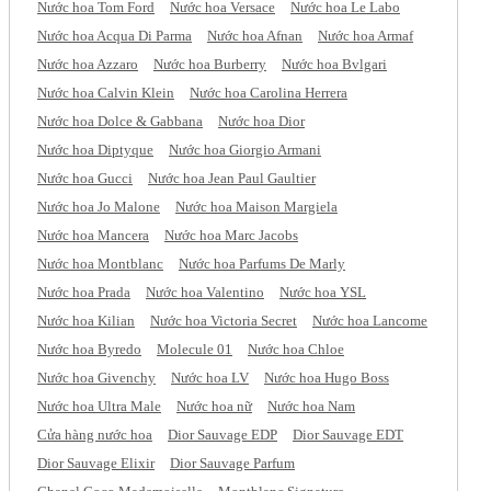
Nước hoa Tom Ford
Nước hoa Versace
Nước hoa Le Labo
Nước hoa Acqua Di Parma
Nước hoa Afnan
Nước hoa Armaf
Nước hoa Azzaro
Nước hoa Burberry
Nước hoa Bvlgari
Nước hoa Calvin Klein
Nước hoa Carolina Herrera
Nước hoa Dolce & Gabbana
Nước hoa Dior
Nước hoa Diptyque
Nước hoa Giorgio Armani
Nước hoa Gucci
Nước hoa Jean Paul Gaultier
Nước hoa Jo Malone
Nước hoa Maison Margiela
Nước hoa Mancera
Nước hoa Marc Jacobs
Nước hoa Montblanc
Nước hoa Parfums De Marly
Nước hoa Prada
Nước hoa Valentino
Nước hoa YSL
Nước hoa Kilian
Nước hoa Victoria Secret
Nước hoa Lancome
Nước hoa Byredo
Molecule 01
Nước hoa Chloe
Nước hoa Givenchy
Nước hoa LV
Nước hoa Hugo Boss
Nước hoa Ultra Male
Nước hoa nữ
Nước hoa Nam
Cửa hàng nước hoa
Dior Sauvage EDP
Dior Sauvage EDT
Dior Sauvage Elixir
Dior Sauvage Parfum