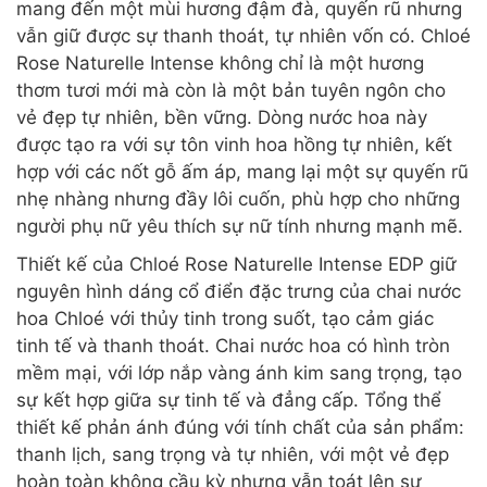
mang đến một mùi hương đậm đà, quyến rũ nhưng
vẫn giữ được sự thanh thoát, tự nhiên vốn có. Chloé
Rose Naturelle Intense không chỉ là một hương
thơm tươi mới mà còn là một bản tuyên ngôn cho
vẻ đẹp tự nhiên, bền vững. Dòng nước hoa này
được tạo ra với sự tôn vinh hoa hồng tự nhiên, kết
hợp với các nốt gỗ ấm áp, mang lại một sự quyến rũ
nhẹ nhàng nhưng đầy lôi cuốn, phù hợp cho những
người phụ nữ yêu thích sự nữ tính nhưng mạnh mẽ.
Thiết kế của Chloé Rose Naturelle Intense EDP giữ
nguyên hình dáng cổ điển đặc trưng của chai nước
hoa Chloé với thủy tinh trong suốt, tạo cảm giác
tinh tế và thanh thoát. Chai nước hoa có hình tròn
mềm mại, với lớp nắp vàng ánh kim sang trọng, tạo
sự kết hợp giữa sự tinh tế và đẳng cấp. Tổng thể
thiết kế phản ánh đúng với tính chất của sản phẩm:
thanh lịch, sang trọng và tự nhiên, với một vẻ đẹp
hoàn toàn không cầu kỳ nhưng vẫn toát lên sự