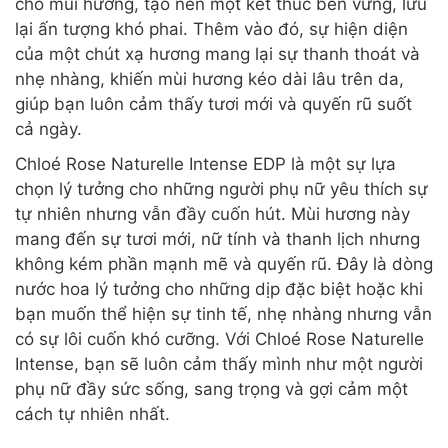
cho mùi hương, tạo nên một kết thúc bền vững, lưu
lại ấn tượng khó phai. Thêm vào đó, sự hiện diện
của một chút xạ hương mang lại sự thanh thoát và
nhẹ nhàng, khiến mùi hương kéo dài lâu trên da,
giúp bạn luôn cảm thấy tươi mới và quyến rũ suốt
cả ngày.
Chloé Rose Naturelle Intense EDP là một sự lựa
chọn lý tưởng cho những người phụ nữ yêu thích sự
tự nhiên nhưng vẫn đầy cuốn hút. Mùi hương này
mang đến sự tươi mới, nữ tính và thanh lịch nhưng
không kém phần mạnh mẽ và quyến rũ. Đây là dòng
nước hoa lý tưởng cho những dịp đặc biệt hoặc khi
bạn muốn thể hiện sự tinh tế, nhẹ nhàng nhưng vẫn
có sự lôi cuốn khó cưỡng. Với Chloé Rose Naturelle
Intense, bạn sẽ luôn cảm thấy mình như một người
phụ nữ đầy sức sống, sang trọng và gợi cảm một
cách tự nhiên nhất.