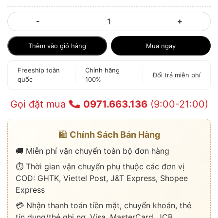
-
+
Thêm vào giỏ hàng
Mua ngay
Freeship toàn
Chính hãng
Đổi trả miễn phí
quốc
100%
Gọi đặt mua
0971.663.136
(9:00-21:00)
🛍️
Chính Sách Bán Hàng
🚚 Miễn phí vận chuyển toàn bộ đơn hàng
⏱️ Thời gian vận chuyển phụ thuộc các đơn vị
COD: GHTK, Viettel Post, J&T Express, Shopee
Express
💳 Nhận thanh toán tiền mặt, chuyển khoản, thẻ
tín dụng/thẻ ghi nợ, Visa, MasterCard, JCB