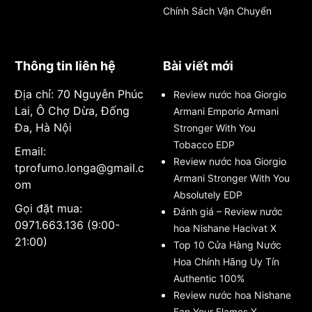
Chính Sách Vận Chuyển
Thông tin liên hệ
Bài viết mới
Địa chỉ: 70 Nguyễn Phúc
Review nước hoa Giorgio
Lai, Ô Chợ Dừa, Đống
Armani Emporio Armani
Đa, Hà Nội
Stronger With You
Tobacco EDP
Email:
Review nước hoa Giorgio
tprofumo.longa@gmail.c
Armani Stronger With You
om
Absolutely EDP
Gọi đặt mua:
Đánh giá – Review nước
0971.663.136 (9:00-
hoa Nishane Hacivat X
21:00)
Top 10 Cửa Hàng Nước
Hoa Chính Hãng Uy Tín
Authentic 100%
Review nước hoa Nishane
Fan Your Flames X