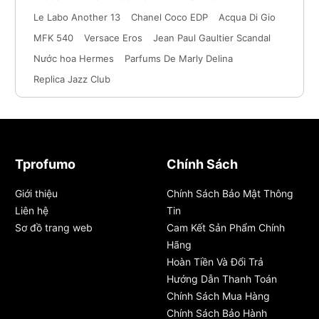
Le Labo Another 13
Chanel Coco EDP
Acqua Di Gio
MFK 540
Versace Eros
Jean Paul Gaultier Scandal
Nước hoa Hermes
Parfums De Marly Delina
Replica Jazz Club
Tprofumo
Chính Sách
Giới thiệu
Chính Sách Bảo Mật Thông
Liên hệ
Tin
Sơ đồ trang web
Cam Kết Sản Phẩm Chính
Hãng
Hoàn Tiền Và Đổi Trả
Hướng Dẫn Thanh Toán
Chính Sách Mua Hàng
Chính Sách Bảo Hành