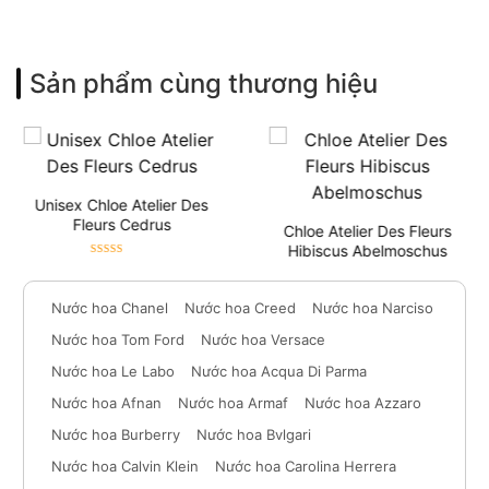
Sản phẩm cùng thương hiệu
Unisex Chloe Atelier Des
Fleurs Cedrus
Chloe Atelier Des Fleurs
Hibiscus Abelmoschus
Được xếp
6,500,000
₫
7,500,000
₫
hạng
5
sao
Được xếp
6,500,000
₫
7,500,000
₫
Nước hoa Chanel
Nước hoa Creed
Nước hoa Narciso
hạng
5
sao
Nước hoa Tom Ford
Nước hoa Versace
Nước hoa Le Labo
Nước hoa Acqua Di Parma
Nước hoa Afnan
Nước hoa Armaf
Nước hoa Azzaro
Nước hoa Burberry
Nước hoa Bvlgari
Nước hoa Calvin Klein
Nước hoa Carolina Herrera