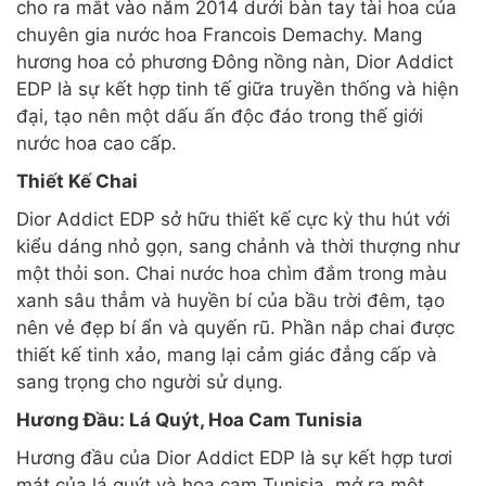
cho ra mắt vào năm 2014 dưới bàn tay tài hoa của
chuyên gia nước hoa Francois Demachy. Mang
hương hoa cỏ phương Đông nồng nàn, Dior Addict
EDP là sự kết hợp tinh tế giữa truyền thống và hiện
đại, tạo nên một dấu ấn độc đáo trong thế giới
nước hoa cao cấp.
Thiết Kế Chai
Dior Addict EDP sở hữu thiết kế cực kỳ thu hút với
kiểu dáng nhỏ gọn, sang chảnh và thời thượng như
một thỏi son. Chai nước hoa chìm đắm trong màu
xanh sâu thẳm và huyền bí của bầu trời đêm, tạo
nên vẻ đẹp bí ẩn và quyến rũ. Phần nắp chai được
thiết kế tinh xảo, mang lại cảm giác đẳng cấp và
sang trọng cho người sử dụng.
Hương Đầu: Lá Quýt, Hoa Cam Tunisia
Hương đầu của Dior Addict EDP là sự kết hợp tươi
mát của lá quýt và hoa cam Tunisia, mở ra một