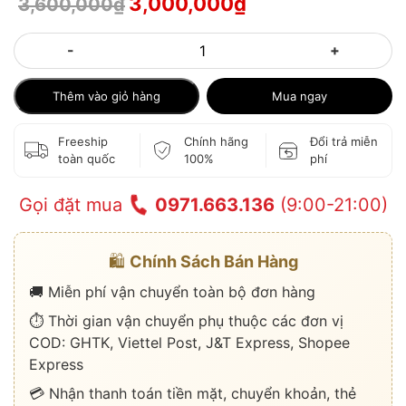
3,000,000
₫
3,600,000
₫
-
+
Thêm vào giỏ hàng
Mua ngay
Freeship
Chính hãng
Đổi trả miễn
toàn quốc
100%
phí
Gọi đặt mua
0971.663.136
(9:00-21:00)
🛍️
Chính Sách Bán Hàng
🚚 Miễn phí vận chuyển toàn bộ đơn hàng
⏱️ Thời gian vận chuyển phụ thuộc các đơn vị
COD: GHTK, Viettel Post, J&T Express, Shopee
Express
💳 Nhận thanh toán tiền mặt, chuyển khoản, thẻ