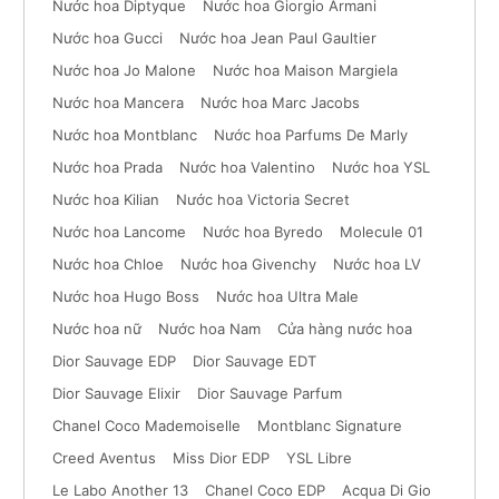
Nước hoa Diptyque
Nước hoa Giorgio Armani
Nước hoa Gucci
Nước hoa Jean Paul Gaultier
Nước hoa Jo Malone
Nước hoa Maison Margiela
Nước hoa Mancera
Nước hoa Marc Jacobs
Nước hoa Montblanc
Nước hoa Parfums De Marly
Nước hoa Prada
Nước hoa Valentino
Nước hoa YSL
Nước hoa Kilian
Nước hoa Victoria Secret
Nước hoa Lancome
Nước hoa Byredo
Molecule 01
Nước hoa Chloe
Nước hoa Givenchy
Nước hoa LV
Nước hoa Hugo Boss
Nước hoa Ultra Male
Nước hoa nữ
Nước hoa Nam
Cửa hàng nước hoa
Dior Sauvage EDP
Dior Sauvage EDT
Dior Sauvage Elixir
Dior Sauvage Parfum
Chanel Coco Mademoiselle
Montblanc Signature
Creed Aventus
Miss Dior EDP
YSL Libre
Le Labo Another 13
Chanel Coco EDP
Acqua Di Gio