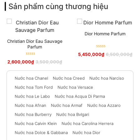
Sản phẩm cùng thương hiệu
Dior Homme Parfum
Christian Dior Eau Sauvage
Parfum
Được xếp
5,450,000
₫
6,500,000
₫
hạng
5
sao
Được xếp
2,600,000
₫
3,500,000
₫
hạng
5
sao
Nước hoa Chanel
Nước hoa Creed
Nước hoa Narciso
Nước hoa Tom Ford
Nước hoa Versace
Nước hoa Le Labo
Nước hoa Acqua Di Parma
Nước hoa Afnan
Nước hoa Armaf
Nước hoa Azzaro
Nước hoa Burberry
Nước hoa Bvlgari
Nước hoa Calvin Klein
Nước hoa Carolina Herrera
Nước hoa Dolce & Gabbana
Nước hoa Dior