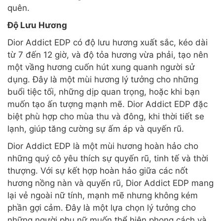
quên.
Độ Lưu Hương
Dior Addict EDP có độ lưu hương xuất sắc, kéo dài
từ 7 đến 12 giờ, và độ tỏa hương vừa phải, tạo nên
một vầng hương cuốn hút xung quanh người sử
dụng. Đây là một mùi hương lý tưởng cho những
buổi tiệc tối, những dịp quan trọng, hoặc khi bạn
muốn tạo ấn tượng mạnh mẽ. Dior Addict EDP đặc
biệt phù hợp cho mùa thu và đông, khi thời tiết se
lạnh, giúp tăng cường sự ấm áp và quyến rũ.
Dior Addict EDP là một mùi hương hoàn hảo cho
những quý cô yêu thích sự quyến rũ, tinh tế và thời
thượng. Với sự kết hợp hoàn hảo giữa các nốt
hương nồng nàn và quyến rũ, Dior Addict EDP mang
lại vẻ ngoài nữ tính, mạnh mẽ nhưng không kém
phần gợi cảm. Đây là một lựa chọn lý tưởng cho
những người phụ nữ muốn thể hiện phong cách và