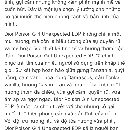
tính, gợi cảm nhưng không kém phần mạnh mẽ và
cuốn hút. Đây là một lựa chọn lý tưởng cho những
cô gái muốn thể hiện phong cách và bản lĩnh của
mình.
Dior Poison Girl Unexpected EDP không chỉ là một
mùi hương, mà còn là biểu tượng của sự quyến rũ
và mê hoặc. Với thiết kế tinh tế và hương thơm độc
đáo, Dior Poison Girl Unexpected EDP đã chinh
phục trái tim của nhiều người sử dụng trên khắp thế
giới. Sự kết hợp hoàn hảo giữa gừng Tanzania, quýt
hồng, cam vàng, hoa hồng Damascus, đậu Tonka,
vanilla, hương Cashmeran và hoa phỉ tạo nên một
hương thơm đa chiều, vừa gợi cảm, quyến rũ, vừa
ấm áp và ngọt ngào. Dior Poison Girl Unexpected
EDP là một lựa chọn tuyệt vời cho những cô gái
muốn thể hiện phong cách và bản lĩnh của mình.
Với độ lưu hương lâu và độ tỏa hương vừa phải,
Dior Poison Girl Unexpected EDP sẽ là người bạn