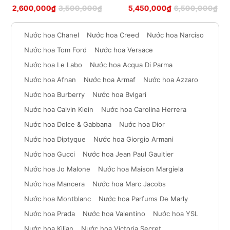
Được xếp
Được xếp
2,600,000
₫
3,500,000
₫
5,450,000
₫
6,500,000
₫
hạng
5
sao
hạng
5
sao
Nước hoa Chanel
Nước hoa Creed
Nước hoa Narciso
Nước hoa Tom Ford
Nước hoa Versace
Nước hoa Le Labo
Nước hoa Acqua Di Parma
Nước hoa Afnan
Nước hoa Armaf
Nước hoa Azzaro
Nước hoa Burberry
Nước hoa Bvlgari
Nước hoa Calvin Klein
Nước hoa Carolina Herrera
Nước hoa Dolce & Gabbana
Nước hoa Dior
Nước hoa Diptyque
Nước hoa Giorgio Armani
Nước hoa Gucci
Nước hoa Jean Paul Gaultier
Nước hoa Jo Malone
Nước hoa Maison Margiela
Nước hoa Mancera
Nước hoa Marc Jacobs
Nước hoa Montblanc
Nước hoa Parfums De Marly
Nước hoa Prada
Nước hoa Valentino
Nước hoa YSL
Nước hoa Kilian
Nước hoa Victoria Secret