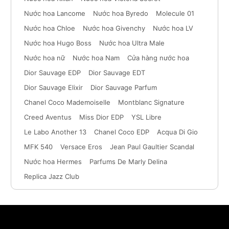
Nước hoa Lancome
Nước hoa Byredo
Molecule 01
Nước hoa Chloe
Nước hoa Givenchy
Nước hoa LV
Nước hoa Hugo Boss
Nước hoa Ultra Male
Nước hoa nữ
Nước hoa Nam
Cửa hàng nước hoa
Dior Sauvage EDP
Dior Sauvage EDT
Dior Sauvage Elixir
Dior Sauvage Parfum
Chanel Coco Mademoiselle
Montblanc Signature
Creed Aventus
Miss Dior EDP
YSL Libre
Le Labo Another 13
Chanel Coco EDP
Acqua Di Gio
MFK 540
Versace Eros
Jean Paul Gaultier Scandal
Nước hoa Hermes
Parfums De Marly Delina
Replica Jazz Club