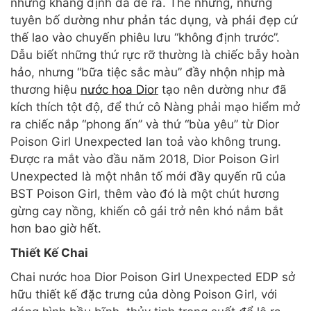
những khẳng định đã đề ra. Thế nhưng, những
tuyên bố dường như phản tác dụng, và phái đẹp cứ
thế lao vào chuyến phiêu lưu “không định trước”.
Dẫu biết những thứ rực rỡ thường là chiếc bẫy hoàn
hảo, nhưng “bữa tiệc sắc màu” đầy nhộn nhịp mà
thương hiệu
nước hoa Dior
tạo nên dường như đã
kích thích tột độ, để thứ cô Nàng phải mạo hiểm mở
ra chiếc nắp “phong ấn” và thứ “bùa yêu” từ Dior
Poison Girl Unexpected lan toả vào không trung.
Được ra mắt vào đầu năm 2018, Dior Poison Girl
Unexpected là một nhân tố mới đầy quyến rũ của
BST Poison Girl, thêm vào đó là một chút hương
gừng cay nồng, khiến cô gái trở nên khó nắm bắt
hơn bao giờ hết.
Thiết Kế Chai
Chai nước hoa Dior Poison Girl Unexpected EDP sở
hữu thiết kế đặc trưng của dòng Poison Girl, với