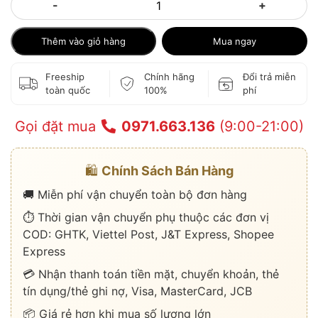
-
+
Thêm vào giỏ hàng
Mua ngay
Freeship
Chính hãng
Đổi trả miễn
toàn quốc
100%
phí
Gọi đặt mua
0971.663.136
(9:00-21:00)
🛍️
Chính Sách Bán Hàng
🚚 Miễn phí vận chuyển toàn bộ đơn hàng
⏱️ Thời gian vận chuyển phụ thuộc các đơn vị
COD: GHTK, Viettel Post, J&T Express, Shopee
Express
💳 Nhận thanh toán tiền mặt, chuyển khoản, thẻ
tín dụng/thẻ ghi nợ, Visa, MasterCard, JCB
📦 Giá rẻ hơn khi mua số lượng lớn