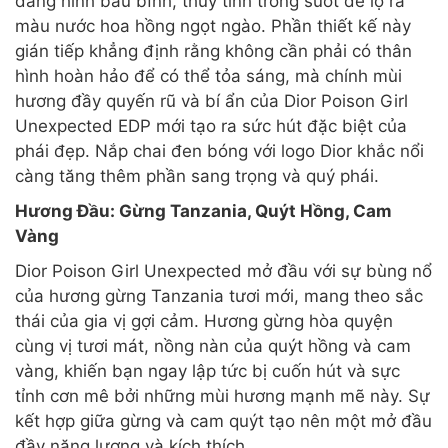
dáng hình bầu bĩnh, thủy tinh trong suốt để lộ ra
màu nước hoa hồng ngọt ngào. Phần thiết kế này
gián tiếp khẳng định rằng không cần phải có thân
hình hoàn hảo để có thể tỏa sáng, mà chính mùi
hương đầy quyến rũ và bí ẩn của Dior Poison Girl
Unexpected EDP mới tạo ra sức hút đặc biệt của
phái đẹp. Nắp chai đen bóng với logo Dior khắc nổi
càng tăng thêm phần sang trọng và quý phái.
Hương Đầu: Gừng Tanzania, Quýt Hồng, Cam
Vàng
Dior Poison Girl Unexpected mở đầu với sự bùng nổ
của hương gừng Tanzania tươi mới, mang theo sắc
thái của gia vị gợi cảm. Hương gừng hòa quyện
cùng vị tươi mát, nồng nàn của quýt hồng và cam
vàng, khiến bạn ngay lập tức bị cuốn hút và sực
tỉnh cơn mê bởi những mùi hương mạnh mẽ này. Sự
kết hợp giữa gừng và cam quýt tạo nên một mở đầu
đầy năng lượng và kích thích.