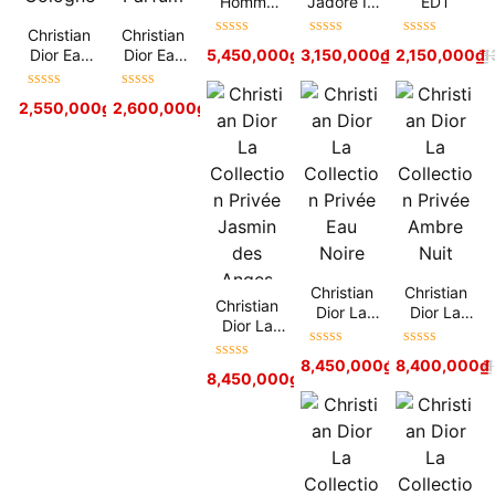
Homme
Jadore In
EDT
Parfum
Joy
Christian
Christian
Được xếp
Được xếp
Được xếp
Dior Eau
Dior Eau
5,450,000
₫
3,150,000
6,500,000
₫
₫
2,150,000
4,500,000
₫
₫
hạng
5
sao
hạng
5
sao
hạng
5
sao
Sauvage
Sauvage
Cologne
Parfum
Được xếp
Được xếp
2,550,000
₫
2,600,000
3,500,000
₫
₫
3,500,000
₫
hạng
5
sao
hạng
5
sao
Christian
Christian
Christian
Dior La
Dior La
Dior La
Collection
Collection
Collection
Privée Eau
Privée
Được xếp
Được xếp
Privée
8,450,000
₫
8,400,000
9,500,000
₫
₫
Được xếp
Noire
Ambre
hạng
5
sao
hạng
5
sao
8,450,000
₫
9,500,000
₫
Jasmin
hạng
5
sao
Nuit
des Anges