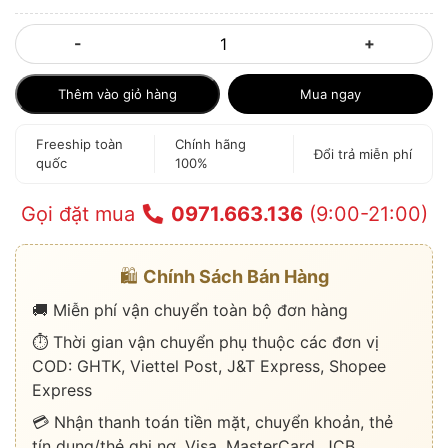
-
+
Thêm vào giỏ hàng
Mua ngay
Freeship toàn
Chính hãng
Đổi trả miễn phí
quốc
100%
Gọi đặt mua
0971.663.136
(9:00-21:00)
🛍️
Chính Sách Bán Hàng
🚚 Miễn phí vận chuyển toàn bộ đơn hàng
⏱️ Thời gian vận chuyển phụ thuộc các đơn vị
COD: GHTK, Viettel Post, J&T Express, Shopee
Express
💳 Nhận thanh toán tiền mặt, chuyển khoản, thẻ
tín dụng/thẻ ghi nợ, Visa, MasterCard, JCB