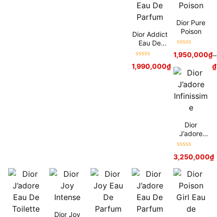
Dior Pure
Poison
Dior Addict
Eau De
Được xếp
Parfum
1,950,000
₫
–
hạng
5
sao
Được xếp
1,990,000
₫
–
3,000,000
₫
hạng
5
sao
Dior
J’adore
Infinissime
Được xếp
3,250,000
₫
hạng
5
sao
Dior Joy