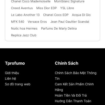
Chanel Coco Mademoiselle
Montblanc Signature
Creed Aventus
Miss Dior EDP
YSL Libre
Le Labo Another 13
Chanel Coco EDP
Acqua Di Gio
MFK 540
Versace Eros
Jean Paul Gaultier Scandal
Nước hoa Hermes
Parfums De Marly Delina
Replica Jazz Club
Tprofumo
Chính Sách
Giới thiệu
Chính Sách Bảo Mật Thông
Liên hệ
Tin
Sơ đồ trang web
Cam Kết Sản Phẩm Chính
Hãng
Hoàn Tiền Và Đổi Trả
Hướng Dẫn Thanh Toán