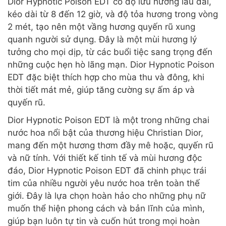
Dior Hypnotic Poison EDT có độ lưu hương lâu dài,
kéo dài từ 8 đến 12 giờ, và độ tỏa hương trong vòng
2 mét, tạo nên một vầng hương quyến rũ xung
quanh người sử dụng. Đây là một mùi hương lý
tưởng cho mọi dịp, từ các buổi tiệc sang trọng đến
những cuộc hẹn hò lãng mạn. Dior Hypnotic Poison
EDT đặc biệt thích hợp cho mùa thu và đông, khi
thời tiết mát mẻ, giúp tăng cường sự ấm áp và
quyến rũ.
Dior Hypnotic Poison EDT là một trong những chai
nước hoa nổi bật của thương hiệu Christian Dior,
mang đến một hương thơm đầy mê hoặc, quyến rũ
và nữ tính. Với thiết kế tinh tế và mùi hương độc
đáo, Dior Hypnotic Poison EDT đã chinh phục trái
tim của nhiều người yêu nước hoa trên toàn thế
giới. Đây là lựa chọn hoàn hảo cho những phụ nữ
muốn thể hiện phong cách và bản lĩnh của mình,
giúp bạn luôn tự tin và cuốn hút trong mọi hoàn