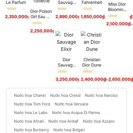
Le Parfum
Sauvage
Fahrenheit
Miss Dior
Parfum
Blooming
Dior Poison
Được xếp
Được xếp
Được xếp
Bouquet
Girl Eau De
2,350,000
₫
–
2,700,000
₫
2,890,000
₫
1,850,000
3,100,000
₫
₫
–
3,500,000
₫
hạng
5
sao
hạng
5
sao
hạng
5
sao
Được xếp
Toilette
2,100,000
₫
–
hạng
5
sao
Được xếp
2,250,000
₫
–
2,750,000
₫
hạng
5
sao
Dior
Christian
Sauvage
Dior Dune
Elixir
Được xếp
Được xếp
3,250,000
₫
2,400,000
3,800,000
₫
₫
–
2,650,000
hạng
5
sao
hạng
5
sao
Nước hoa Chanel
Nước hoa Creed
Nước hoa Narciso
Nước hoa Tom Ford
Nước hoa Versace
Nước hoa Le Labo
Nước hoa Acqua Di Parma
Nước hoa Afnan
Nước hoa Armaf
Nước hoa Azzaro
Nước hoa Burberry
Nước hoa Bvlgari