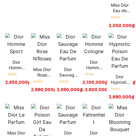
Miss Dior
Eau de
Toilette
Được xếp
2,050,000
₫
hạng
5
sao
Dior
Dior
Homme
Homme
Miss Dior
Dior
Sport
Cologne
Rose
Sauvage
Dior
Được xếp
Được xếp
N’Roses
Eau De
Hypnotic
2,650,000
₫
–
3,250,000
₫
2,100,000
₫
–
2,700,000
₫
hạng
5
sao
hạng
5
sao
Parfum
Được xếp
Được xếp
Poison Eau
2,690,000
₫
2,690,000
3,250,000
₫
₫
–
3,600,000
₫
hạng
5
sao
hạng
5
sao
De Parfum
Được xếp
2,690,000
₫
hạng
5
sao
Miss Dior
Dior
Dior