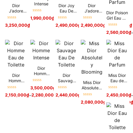
Intense
Dior
Dior Joy
Dior
J’adore
Eau De
J’adore
Dior Poison
Được xếp
Eau De
Parfum
Eau De
Girl Eau de
1,990,000
₫
–
2,480,000
₫
hạng
5
sao
Toilette
Parfum
Được xếp
Được xếp
Được xếp
Parfum
3,250,000
₫
2,490,000
₫
2,490,000
3,100,000
₫
₫
–
3,150,000
₫
hạng
5
sao
hạng
5
sao
hạng
5
sao
Được xếp
2,560,000
₫
hạng
5
sao
Dior
Homme
Dior
Dior
Miss Dior
Intense
Homme
Sauvage
Eau de
Miss Dior
Được xếp
Eau de
Eau De
Parfum
Absolutely
3,500,000
₫
4,500,000
₫
hạng
5
sao
Toilette
Toilette
Được xếp
Được xếp
Được xếp
Blooming
2,150,000
₫
–
2,280,000
₫
2,440,000
₫
3,140,000
₫
2,450,000
₫
hạng
5
sao
hạng
5
sao
hạng
5
sao
Được xếp
2,080,000
₫
–
2,990,000
hạng
5
sao