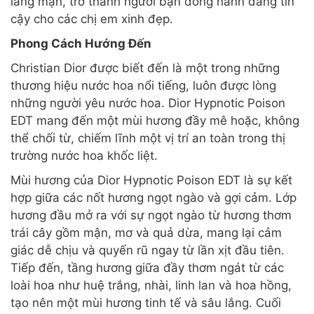
lãng mạn, trở thành người bạn đồng hành đáng tin
cậy cho các chị em xinh đẹp.
Phong Cách Hướng Đến
Christian Dior được biết đến là một trong những
thương hiệu nước hoa nổi tiếng, luôn được lòng
những người yêu nước hoa. Dior Hypnotic Poison
EDT mang đến một mùi hương đầy mê hoặc, không
thể chối từ, chiếm lĩnh một vị trí an toàn trong thị
trường nước hoa khốc liệt.
Mùi hương của Dior Hypnotic Poison EDT là sự kết
hợp giữa các nốt hương ngọt ngào và gợi cảm. Lớp
hương đầu mở ra với sự ngọt ngào từ hương thơm
trái cây gồm mận, mơ và quả dừa, mang lại cảm
giác dễ chịu và quyến rũ ngay từ lần xịt đầu tiên.
Tiếp đến, tầng hương giữa đầy thơm ngát từ các
loài hoa như huệ trắng, nhài, linh lan và hoa hồng,
tạo nên một mùi hương tinh tế và sâu lắng. Cuối