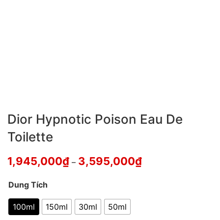
Dior Hypnotic Poison Eau De
Toilette
1,945,000
₫
3,595,000
₫
–
Dung Tích
100ml
150ml
30ml
50ml