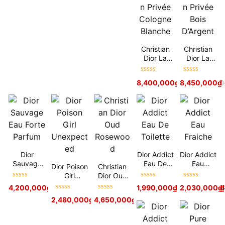
Christian
Christian
Dior La
Dior La
Collection
Collection
Privée
Privée Bois
Được xếp
Được xếp
8,400,000
₫
8,450,000
10,000,000
₫
Cologne
D’Argent
hạng
5
sao
hạng
5
sao
Blanche
Dior
Dior Addict
Dior Addict
Sauvage
Eau De
Eau
Dior Poison
Christian
Eau Forte
Toilette
Fraiche
Girl
Dior Oud
Parfum
Được xếp
Được xếp
Được xếp
Unexpecte
Rosewood
4,200,000
₫
5,500,000
₫
1,990,000
₫
–
2,030,000
3,000,000
₫
₫
hạng
5
sao
hạng
5
sao
hạng
5
sao
d
Được xếp
Được xếp
2,480,000
₫
4,650,000
3,300,000
₫
₫
5,500,000
₫
hạng
5
sao
hạng
5
sao