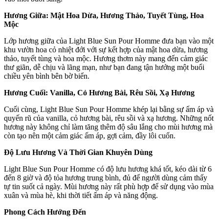
Hương Giữa: Mật Hoa Dừa, Hương Thảo, Tuyết Tùng, Hoa
Mộc
Lớp hương giữa của Light Blue Sun Pour Homme đưa bạn vào một
khu vườn hoa cỏ nhiệt đới với sự kết hợp của mật hoa dừa, hương
thảo, tuyết tùng và hoa mộc. Hương thơm này mang đến cảm giác
thư giãn, dễ chịu và lãng mạn, như bạn đang tận hưởng một buổi
chiều yên bình bên bờ biển.
Hương Cuối: Vanilla, Cỏ Hương Bài, Rêu Sồi, Xạ Hương
Cuối cùng, Light Blue Sun Pour Homme khép lại bằng sự ấm áp và
quyến rũ của vanilla, cỏ hương bài, rêu sồi và xạ hương. Những nốt
hương này không chỉ làm tăng thêm độ sâu lắng cho mùi hương mà
còn tạo nên một cảm giác ấm áp, gợi cảm, đầy lôi cuốn.
Độ Lưu Hương Và Thời Gian Khuyên Dùng
Light Blue Sun Pour Homme có độ lưu hương khá tốt, kéo dài từ 6
đến 8 giờ và độ tỏa hương trung bình, đủ để người dùng cảm thấy
tự tin suốt cả ngày. Mùi hương này rất phù hợp để sử dụng vào mùa
xuân và mùa hè, khi thời tiết ấm áp và năng động.
Phong Cách Hướng Đến