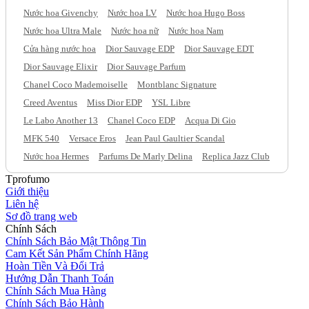
Nước hoa Givenchy
Nước hoa LV
Nước hoa Hugo Boss
Nước hoa Ultra Male
Nước hoa nữ
Nước hoa Nam
Cửa hàng nước hoa
Dior Sauvage EDP
Dior Sauvage EDT
Dior Sauvage Elixir
Dior Sauvage Parfum
Chanel Coco Mademoiselle
Montblanc Signature
Creed Aventus
Miss Dior EDP
YSL Libre
Le Labo Another 13
Chanel Coco EDP
Acqua Di Gio
MFK 540
Versace Eros
Jean Paul Gaultier Scandal
Nước hoa Hermes
Parfums De Marly Delina
Replica Jazz Club
Tprofumo
Giới thiệu
Liên hệ
Sơ đồ trang web
Chính Sách
Chính Sách Bảo Mật Thông Tin
Cam Kết Sản Phẩm Chính Hãng
Hoàn Tiền Và Đổi Trả
Hướng Dẫn Thanh Toán
Chính Sách Mua Hàng
Chính Sách Bảo Hành