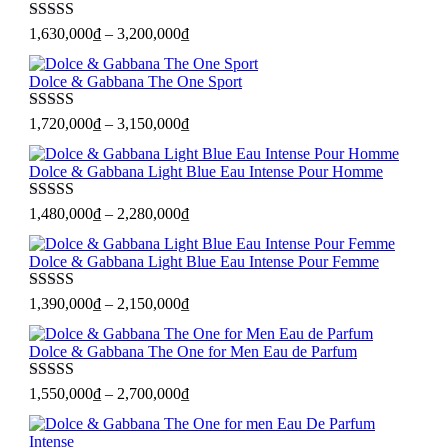
1,450,000₫.
Được xếp
1,630,000
₫
–
3,200,000
₫
hạng
5
sao
Dolce & Gabbana The One Sport
Được xếp
1,720,000
₫
–
3,150,000
₫
hạng
5
sao
Dolce & Gabbana Light Blue Eau Intense Pour Homme
Được xếp
1,480,000
₫
–
2,280,000
₫
hạng
5
sao
Dolce & Gabbana Light Blue Eau Intense Pour Femme
Được xếp
1,390,000
₫
–
2,150,000
₫
hạng
5
sao
Dolce & Gabbana The One for Men Eau de Parfum
Được xếp
1,550,000
₫
–
2,700,000
₫
hạng
5
sao