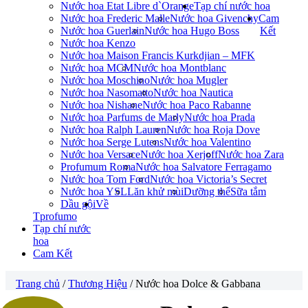
Nước hoa Etat Libre d`Orange
Tạp chí nước hoa
Nước hoa Frederic Malle
Nước hoa Givenchy
Cam
Nước hoa Guerlain
Nước hoa Hugo Boss
Kết
Nước hoa Kenzo
Nước hoa Maison Francis Kurkdjian – MFK
Nước hoa MCM
Nước hoa Montblanc
Nước hoa Moschino
Nước hoa Mugler
Nước hoa Nasomatto
Nước hoa Nautica
Nước hoa Nishane
Nước hoa Paco Rabanne
Nước hoa Parfums de Marly
Nước hoa Prada
Nước hoa Ralph Lauren
Nước hoa Roja Dove
Nước hoa Serge Lutens
Nước hoa Valentino
Nước hoa Versace
Nước hoa Xerjoff
Nước hoa Zara
Profumum Roma
Nước hoa Salvatore Ferragamo
Nước hoa Tom Ford
Nước hoa Victoria’s Secret
Nước hoa YSL
Lăn khử mùi
Dưỡng thể
Sữa tắm
Dầu gội
Về
Tprofumo
Tạp chí nước
hoa
Cam Kết
Trang chủ
/
Thương Hiệu
/ Nước hoa Dolce & Gabbana