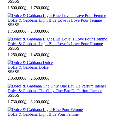
Được xếp
1,500,000
₫
–
1,780,000
₫
hạng
5
sao
Dolce & Gabbana Light Blue Love Is Love Pour Femme
Được xếp
1,750,000
₫
–
2,300,000
₫
hạng
5
sao
Dolce & Gabbana Light Blue Love Is Love Pour Homme
Được xếp
1,250,000
₫
–
1,450,000
₫
hạng
5
sao
Dolce & Gabbana Dolce
Được xếp
2,050,000
₫
–
2,650,000
₫
hạng
5
sao
Dolce & Gabbana The Only One Eau De Parfum Intense
Được xếp
1,730,000
₫
–
3,200,000
₫
hạng
5
sao
Dolce & Gabbana Light Blue Pour Femme