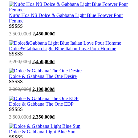
gốc
hiện
là:
tại
3,900,000₫.
là:
Nước Hoa Nữ Dolce & Gabbana Light Blue Forever Pour
3,000,000₫.
Femme
Được xếp
Giá
Giá
3,500,000
₫
2,450,000
₫
hạng
5
sao
gốc
hiện
là:
tại
Dolce&Gabbana Light Blue Italian Love Pour Homme
3,500,000₫.
là:
2,450,000₫.
Được xếp
Giá
Giá
3,200,000
₫
2,450,000
₫
hạng
5
sao
gốc
hiện
là:
tại
Dolce & Gabbana The One Desire
3,200,000₫.
là:
2,450,000₫.
Được xếp
Giá
Giá
3,000,000
₫
2,100,000
₫
hạng
5
sao
gốc
hiện
là:
tại
Dolce & Gabbana The One EDP
3,000,000₫.
là:
2,100,000₫.
Được xếp
Giá
Giá
3,500,000
₫
2,350,000
₫
hạng
5
sao
gốc
hiện
là:
tại
Dolce & Gabbana Light Blue Sun
3,500,000₫.
là: