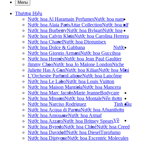
Menu
Thương Hiệu
Nước hoa Al Haramain Perfumes
Nước hoa nam
Nước hoa Alaia Paris
Attar Collection
Nước hoa nữ
Nước hoa Burberry
Nước hoa Bvlgari
Nước hoa
Nước hoa Calvin Klein
Nước hoa Carolina Herrera
Nước hoa Chanel
Nước hoa Dior
unisex
Nước hoa Dolce & Gabbana
Nước
Nước hoa Giorgio Armani
Nước hoa Gucci
hoa
Nước hoa Hermès
Nước hoa Jean Paul Gaultier
Jimmy Choo
Nước hoa Jo Malone London
Niche
Juliette Has A Gun
Nước hoa Kilian
Nước hoa Mini
L’Orchestre Parfum
Lalique
Nước hoa Lancôme
Nước hoa Le Labo
Nước hoa Louis Vuitton
Nước hoa Maison Margiela
Nước hoa Mancera
Nước hoa Marc Jacobs
Marie Jeanne
Bodycare
Nước hoa Missoni
Nước hoa Montale
Nến thơm
Nước hoa Narciso Rodriguez
Tinh dầu
Nước hoa Acqua di Parma
Nước hoa Afnan
thơm
Nước hoa Amouage
Nước hoa Armaf
Về
Nước hoa Azzaro
Nước hoa Britney Spears
Nước hoa Byredo
Nước hoa Chloé
Nước hoa Creed
Nước hoa Davidoff
Nước hoa Diesel
Tprofumo
Nước hoa Diptyque
Nước hoa Escentric Molecules