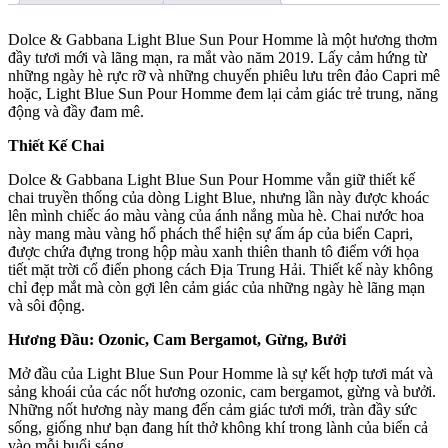
Dolce & Gabbana Light Blue Sun Pour Homme là một hương thơm
đầy tươi mới và lãng mạn, ra mắt vào năm 2019. Lấy cảm hứng từ
những ngày hè rực rỡ và những chuyến phiêu lưu trên đảo Capri mê
hoặc, Light Blue Sun Pour Homme đem lại cảm giác trẻ trung, năng
động và đầy đam mê.
Thiết Kế Chai
Dolce & Gabbana Light Blue Sun Pour Homme vẫn giữ thiết kế
chai truyền thống của dòng Light Blue, nhưng lần này được khoác
lên mình chiếc áo màu vàng của ánh nắng mùa hè. Chai nước hoa
này mang màu vàng hổ phách thể hiện sự ấm áp của biển Capri,
được chứa đựng trong hộp màu xanh thiên thanh tô điểm với họa
tiết mặt trời cổ điển phong cách Địa Trung Hải. Thiết kế này không
chỉ đẹp mắt mà còn gợi lên cảm giác của những ngày hè lãng mạn
và sôi động.
Hương Đầu: Ozonic, Cam Bergamot, Gừng, Bưởi
Mở đầu của Light Blue Sun Pour Homme là sự kết hợp tươi mát và
sảng khoái của các nốt hương ozonic, cam bergamot, gừng và bưởi.
Những nốt hương này mang đến cảm giác tươi mới, tràn đầy sức
sống, giống như bạn đang hít thở không khí trong lành của biển cả
vào mỗi buổi sáng.