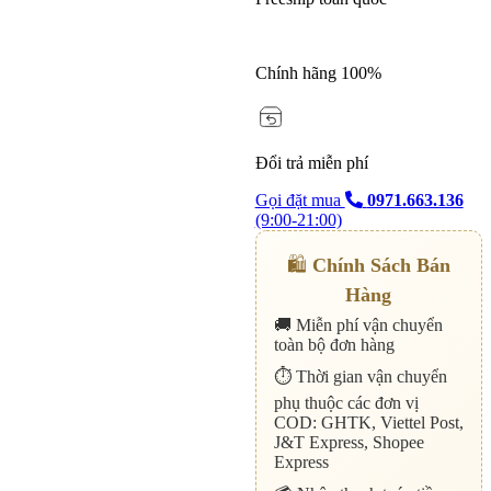
Homme
số
lượng
Chính hãng 100%
Đổi trả miễn phí
Gọi đặt mua
0971.663.136
(9:00-21:00)
🛍️
Chính Sách Bán
Hàng
🚚 Miễn phí vận chuyển
toàn bộ đơn hàng
⏱️ Thời gian vận chuyển
phụ thuộc các đơn vị
COD: GHTK, Viettel Post,
J&T Express, Shopee
Express