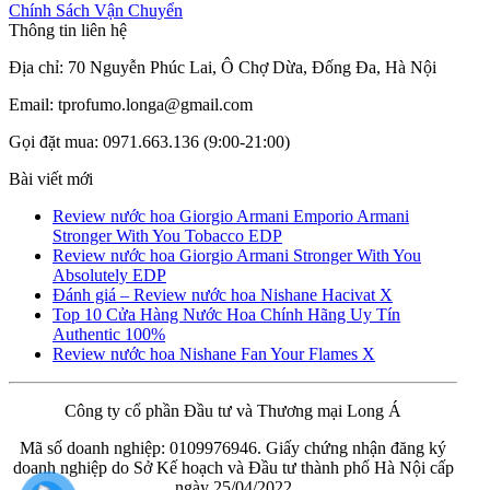
Chính Sách Vận Chuyển
Thông tin liên hệ
Địa chỉ: 70 Nguyễn Phúc Lai, Ô Chợ Dừa, Đống Đa, Hà Nội
Email: tprofumo.longa@gmail.com
Gọi đặt mua: 0971.663.136 (9:00-21:00)
Bài viết mới
Review nước hoa Giorgio Armani Emporio Armani
Stronger With You Tobacco EDP
Review nước hoa Giorgio Armani Stronger With You
Absolutely EDP
Đánh giá – Review nước hoa Nishane Hacivat X
Top 10 Cửa Hàng Nước Hoa Chính Hãng Uy Tín
Authentic 100%
Review nước hoa Nishane Fan Your Flames X
Công ty cổ phần Đầu tư và Thương mại Long Á
Mã số doanh nghiệp: 0109976946. Giấy chứng nhận đăng ký
doanh nghiệp do Sở Kế hoạch và Đầu tư thành phố Hà Nội cấp
ngày 25/04/2022