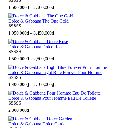
1,980,000₫.
Được xếp
1,500,000
₫
–
2,500,000
₫
hạng
5
sao
Dolce & Gabbana The One Gold
Được xếp
1,950,000
₫
–
3,450,000
₫
hạng
5
sao
Dolce & Gabbana Dolce Rose
Được xếp
1,500,000
₫
–
2,500,000
₫
hạng
5
sao
Dolce & Gabbana Light Blue Forever Pour Homme
Được xếp
1,400,000
₫
–
2,100,000
₫
hạng
5
sao
Dolce & Gabbana Pour Homme Eau De Toilette
Được xếp
2,300,000
₫
hạng
5
sao
Dolce & Gabbana Dolce Garden