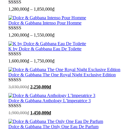
Được xếp
1,280,000
₫
–
1,850,000
₫
hạng
5
sao
Dolce & Gabbana Intenso Pour Homme
Được xếp
1,200,000
₫
–
1,550,000
₫
hạng
5
sao
K by Dolce & Gabbana Eau De Toilette
Được xếp
1,600,000
₫
–
1,750,000
₫
hạng
5
sao
Dolce & Gabbana The One Royal Night Exclusive Edition
Được xếp
Giá
Giá
3,030,000
₫
2,250,000
₫
hạng
5
sao
gốc
hiện
là:
tại
Dolce & Gabbana Anthology L’lmperatrice 3
3,030,000₫.
là:
2,250,000₫.
Được xếp
Giá
Giá
1,900,000
₫
1,450,000
₫
hạng
5
sao
gốc
hiện
là:
tại
Dolce & Gabbana The Only One Eau De Parfum
1,900,000₫.
là: