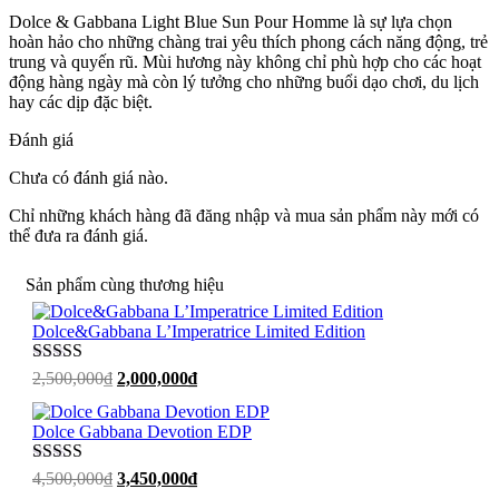
Dolce & Gabbana Light Blue Sun Pour Homme là sự lựa chọn
hoàn hảo cho những chàng trai yêu thích phong cách năng động, trẻ
trung và quyến rũ. Mùi hương này không chỉ phù hợp cho các hoạt
động hàng ngày mà còn lý tưởng cho những buổi dạo chơi, du lịch
hay các dịp đặc biệt.
Đánh giá
Chưa có đánh giá nào.
Chỉ những khách hàng đã đăng nhập và mua sản phẩm này mới có
thể đưa ra đánh giá.
Sản phẩm cùng thương hiệu
Dolce&Gabbana L’Imperatrice Limited Edition
Được xếp
Giá
Giá
2,500,000
₫
2,000,000
₫
hạng
5
sao
gốc
hiện
là:
tại
Dolce Gabbana Devotion EDP
2,500,000₫.
là:
2,000,000₫.
Được xếp
Giá
Giá
4,500,000
₫
3,450,000
₫
hạng
5
sao
gốc
hiện