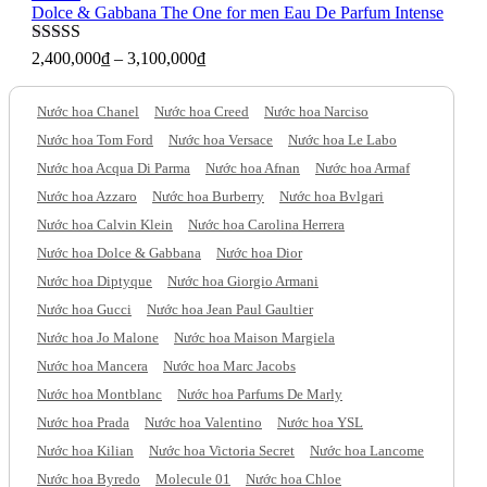
Dolce & Gabbana The One for men Eau De Parfum Intense
Được xếp
2,400,000
₫
–
3,100,000
₫
hạng
5
sao
Nước hoa Chanel
Nước hoa Creed
Nước hoa Narciso
Nước hoa Tom Ford
Nước hoa Versace
Nước hoa Le Labo
Nước hoa Acqua Di Parma
Nước hoa Afnan
Nước hoa Armaf
Nước hoa Azzaro
Nước hoa Burberry
Nước hoa Bvlgari
Nước hoa Calvin Klein
Nước hoa Carolina Herrera
Nước hoa Dolce & Gabbana
Nước hoa Dior
Nước hoa Diptyque
Nước hoa Giorgio Armani
Nước hoa Gucci
Nước hoa Jean Paul Gaultier
Nước hoa Jo Malone
Nước hoa Maison Margiela
Nước hoa Mancera
Nước hoa Marc Jacobs
Nước hoa Montblanc
Nước hoa Parfums De Marly
Nước hoa Prada
Nước hoa Valentino
Nước hoa YSL
Nước hoa Kilian
Nước hoa Victoria Secret
Nước hoa Lancome
Nước hoa Byredo
Molecule 01
Nước hoa Chloe