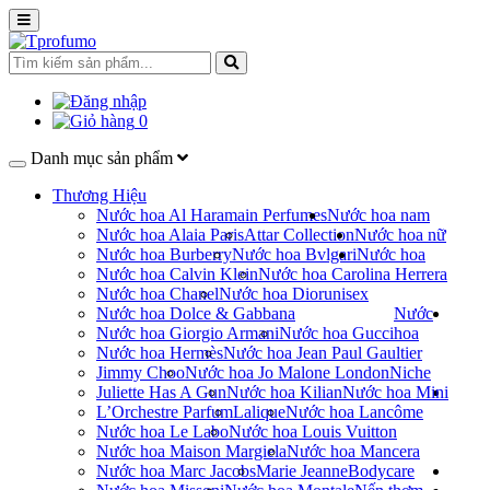
0
Danh mục sản phẩm
Thương Hiệu
Nước hoa Al Haramain Perfumes
Nước hoa nam
Nước hoa Alaia Paris
Attar Collection
Nước hoa nữ
Nước hoa Burberry
Nước hoa Bvlgari
Nước hoa
Nước hoa Calvin Klein
Nước hoa Carolina Herrera
Nước hoa Chanel
Nước hoa Dior
unisex
Nước hoa Dolce & Gabbana
Nước
Nước hoa Giorgio Armani
Nước hoa Gucci
hoa
Nước hoa Hermès
Nước hoa Jean Paul Gaultier
Jimmy Choo
Nước hoa Jo Malone London
Niche
Juliette Has A Gun
Nước hoa Kilian
Nước hoa Mini
L’Orchestre Parfum
Lalique
Nước hoa Lancôme
Nước hoa Le Labo
Nước hoa Louis Vuitton
Nước hoa Maison Margiela
Nước hoa Mancera
Nước hoa Marc Jacobs
Marie Jeanne
Bodycare