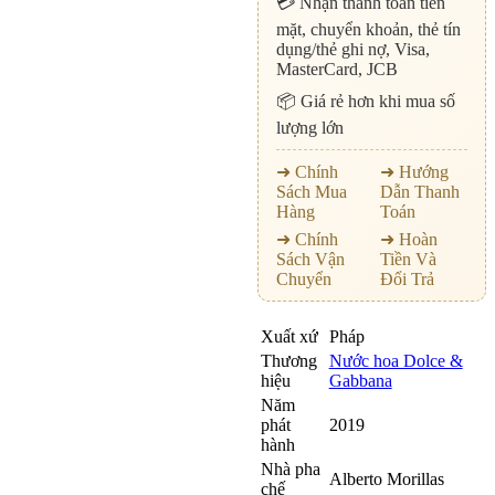
💳 Nhận thanh toán tiền
mặt, chuyển khoản, thẻ tín
dụng/thẻ ghi nợ, Visa,
MasterCard, JCB
📦 Giá rẻ hơn khi mua số
lượng lớn
➜ Chính
➜ Hướng
Sách Mua
Dẫn Thanh
Hàng
Toán
➜ Chính
➜ Hoàn
Sách Vận
Tiền Và
Chuyển
Đổi Trả
Xuất xứ
Pháp
Thương
Nước hoa Dolce &
hiệu
Gabbana
Năm
phát
2019
hành
Nhà pha
Alberto Morillas
chế