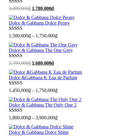
Được xếp
Giá
Giá
3,000,000
₫
1,780,000
₫
hạng
5
sao
gốc
hiện
là:
tại
Dolce & Gabbana Dolce Peony
3,000,000₫.
là:
1,780,000₫.
Được xếp
1,500,000
₫
–
1,750,000
₫
hạng
5
sao
Dolce & Gabbana The One Grey
Được xếp
Giá
Giá
2,700,000
₫
1,680,000
₫
hạng
5
sao
gốc
hiện
là:
tại
Dolce &Gabbana K Eau de Parfum
2,700,000₫.
là:
1,680,000₫.
Được xếp
1,450,000
₫
–
1,750,000
₫
hạng
5
sao
Dolce & Gabbana The Only One 2
Được xếp
1,800,000
₫
–
3,900,000
₫
hạng
5
sao
Dolce & Gabbana Dolce Shine