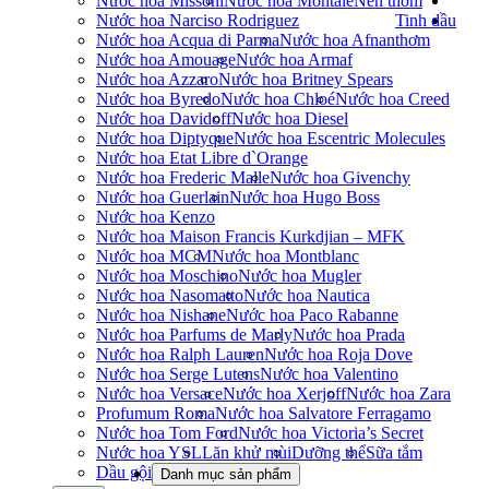
Nước hoa Missoni
Nước hoa Montale
Nến thơm
Nước hoa Narciso Rodriguez
Tinh dầu
Nước hoa Acqua di Parma
Nước hoa Afnan
thơm
Nước hoa Amouage
Nước hoa Armaf
Nước hoa Azzaro
Nước hoa Britney Spears
Nước hoa Byredo
Nước hoa Chloé
Nước hoa Creed
Nước hoa Davidoff
Nước hoa Diesel
Nước hoa Diptyque
Nước hoa Escentric Molecules
Nước hoa Etat Libre d`Orange
Nước hoa Frederic Malle
Nước hoa Givenchy
Nước hoa Guerlain
Nước hoa Hugo Boss
Nước hoa Kenzo
Nước hoa Maison Francis Kurkdjian – MFK
Nước hoa MCM
Nước hoa Montblanc
Nước hoa Moschino
Nước hoa Mugler
Nước hoa Nasomatto
Nước hoa Nautica
Nước hoa Nishane
Nước hoa Paco Rabanne
Nước hoa Parfums de Marly
Nước hoa Prada
Nước hoa Ralph Lauren
Nước hoa Roja Dove
Nước hoa Serge Lutens
Nước hoa Valentino
Nước hoa Versace
Nước hoa Xerjoff
Nước hoa Zara
Profumum Roma
Nước hoa Salvatore Ferragamo
Nước hoa Tom Ford
Nước hoa Victoria’s Secret
Nước hoa YSL
Lăn khử mùi
Dưỡng thể
Sữa tắm
Dầu gội
Danh mục sản phẩm