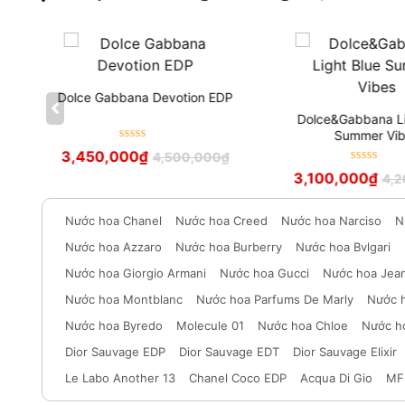
Dolce Gabbana Devotion EDP
e
Dolce&Gabbana Li
Summer Vib
Được xếp
3,450,000
₫
4,500,000
₫
hạng
5
sao
Được xếp
3,100,000
₫
4,
hạng
5
sao
Nước hoa Chanel
Nước hoa Creed
Nước hoa Narciso
N
Nước hoa Azzaro
Nước hoa Burberry
Nước hoa Bvlgari
Nước hoa Giorgio Armani
Nước hoa Gucci
Nước hoa Jean
Nước hoa Montblanc
Nước hoa Parfums De Marly
Nước 
Nước hoa Byredo
Molecule 01
Nước hoa Chloe
Nước h
Dior Sauvage EDP
Dior Sauvage EDT
Dior Sauvage Elixir
Le Labo Another 13
Chanel Coco EDP
Acqua Di Gio
MF