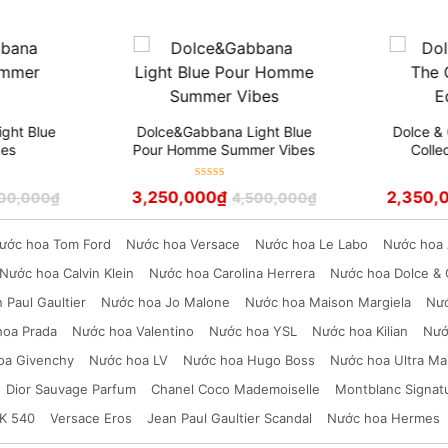
ght Blue
Dolce&Gabbana Light Blue
Dolce &
es
Pour Homme Summer Vibes
Colle
Được xếp
3,250,000
₫
2,350,
200,000
₫
4,500,000
₫
hạng
5
sao
ước hoa Tom Ford
Nước hoa Versace
Nước hoa Le Labo
Nước hoa 
Nước hoa Calvin Klein
Nước hoa Carolina Herrera
Nước hoa Dolce &
 Paul Gaultier
Nước hoa Jo Malone
Nước hoa Maison Margiela
Nướ
hoa Prada
Nước hoa Valentino
Nước hoa YSL
Nước hoa Kilian
Nướ
oa Givenchy
Nước hoa LV
Nước hoa Hugo Boss
Nước hoa Ultra Ma
Dior Sauvage Parfum
Chanel Coco Mademoiselle
Montblanc Signat
K 540
Versace Eros
Jean Paul Gaultier Scandal
Nước hoa Hermes