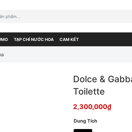
UMO
TẠP CHÍ NƯỚC HOA
CAM KẾT
na
Dolce & Gab
Toilette
2,300,000
₫
Dung Tích