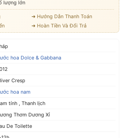
ố lượng lớn
g
➜ Hướng Dẫn Thanh Toán
ển
➜ Hoàn Tiền Và Đổi Trả
háp
ước hoa Dolce & Gabbana
012
liver Cresp
ước hoa nam
am tính , Thanh lịch
ương Thơm Dương Xỉ
au De Toilette
-12h