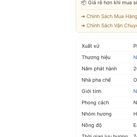
📦 Giá rẻ hơn khi mua s
➜ Chính Sách Mua Hàn
➜ Chính Sách Vận Chuy
Xuất xứ
P
Thương hiệu
N
Năm phát hành
2
Nhà pha chế
O
Giới tính
N
Phong cách
N
Nhóm hương
H
Nồng độ
E
Thời gian lưu hương
7