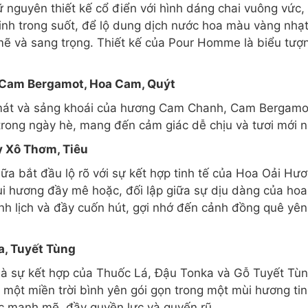
guyên thiết kế cổ điển với hình dáng chai vuông vức,
tinh trong suốt, để lộ dung dịch nước hoa màu vàng nhạ
 và sang trọng. Thiết kế của Pour Homme là biểu tượn
Cam Bergamot, Hoa Cam, Quýt
mát và sảng khoái của hương Cam Chanh, Cam Bergamo
trong ngày hè, mang đến cảm giác dễ chịu và tươi mới ng
 Xô Thơm, Tiêu
iữa bắt đầu lộ rõ với sự kết hợp tinh tế của Hoa Oải H
i hương đầy mê hoặc, đối lập giữa sự dịu dàng của hoa 
nh lịch và đầy cuốn hút, gợi nhớ đến cảnh đồng quê yê
a, Tuyết Tùng
à sự kết hợp của Thuốc Lá, Đậu Tonka và Gỗ Tuyết Tù
 một miền trời bình yên gói gọn trong một mùi hương tin
c mạnh mẽ, đầy quyền lực và quyến rũ.