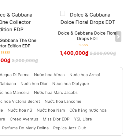
Dolce & Gabbana Dolce Floral
Drops EDT
 Gabbana The One
ctor Edition EDP
Được xếp
1,400,000
₫
2,200,000
₫
hạng
5
sao
Được xếp
000
₫
3,200,000
₫
hạng
5
sao
Acqua Di Parma
Nước hoa Afnan
Nước hoa Armaf
 Gabbana
Nước hoa Dior
Nước hoa Diptyque
c hoa Mancera
Nước hoa Marc Jacobs
c hoa Victoria Secret
Nước hoa Lancome
le
Nước hoa nữ
Nước hoa Nam
Cửa hàng nước hoa
ure
Creed Aventus
Miss Dior EDP
YSL Libre
Parfums De Marly Delina
Replica Jazz Club