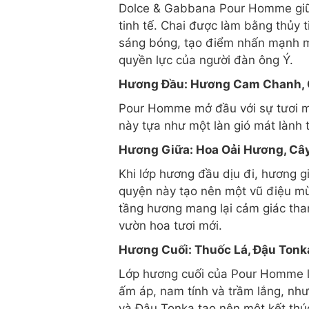
Dolce & Gabbana Pour Homme giữ n
tinh tế. Chai được làm bằng thủy 
sáng bóng, tạo điểm nhấn mạnh mẽ
quyền lực của người đàn ông Ý.
Hương Đầu: Hương Cam Chanh, 
Pour Homme mở đầu với sự tươi 
này tựa như một làn gió mát lành 
Hương Giữa: Hoa Oải Hương, Cây
Khi lớp hương đầu dịu đi, hương g
quyện này tạo nên một vũ điệu mù
tầng hương mang lại cảm giác tha
vườn hoa tươi mới.
Hương Cuối: Thuốc Lá, Đậu Tonk
Lớp hương cuối của Pour Homme l
ấm áp, nam tính và trầm lắng, như
và Đậu Tonka tạo nên một kết thú