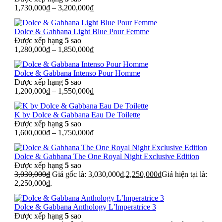
1,730,000
₫
–
3,200,000
₫
Dolce & Gabbana Light Blue Pour Femme
Được xếp hạng
5
sao
1,280,000
₫
–
1,850,000
₫
Dolce & Gabbana Intenso Pour Homme
Được xếp hạng
5
sao
1,200,000
₫
–
1,550,000
₫
K by Dolce & Gabbana Eau De Toilette
Được xếp hạng
5
sao
1,600,000
₫
–
1,750,000
₫
Dolce & Gabbana The One Royal Night Exclusive Edition
Được xếp hạng
5
sao
3,030,000
₫
Giá gốc là: 3,030,000₫.
2,250,000
₫
Giá hiện tại là:
2,250,000₫.
Dolce & Gabbana Anthology L’lmperatrice 3
Được xếp hạng
5
sao