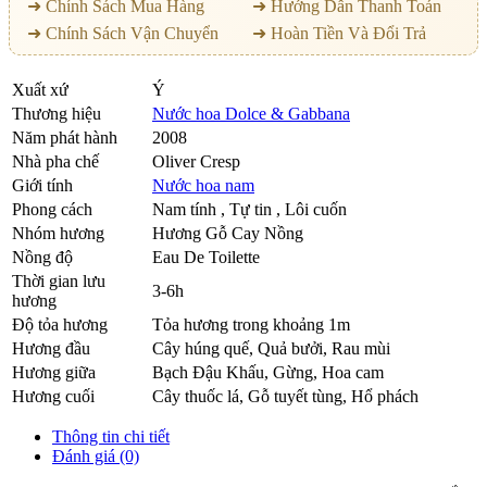
➜ Chính Sách Mua Hàng
➜ Hướng Dẫn Thanh Toán
➜ Chính Sách Vận Chuyển
➜ Hoàn Tiền Và Đổi Trả
Xuất xứ
Ý
Thương hiệu
Nước hoa Dolce & Gabbana
Năm phát hành
2008
Nhà pha chế
Oliver Cresp
Giới tính
Nước hoa nam
Phong cách
Nam tính , Tự tin , Lôi cuốn
Nhóm hương
Hương Gỗ Cay Nồng
Nồng độ
Eau De Toilette
Thời gian lưu
3-6h
hương
Độ tỏa hương
Tỏa hương trong khoảng 1m
Hương đầu
Cây húng quế
,
Quả bưởi
,
Rau mùi
Hương giữa
Bạch Đậu Khấu
,
Gừng
,
Hoa cam
Hương cuối
Cây thuốc lá
,
Gỗ tuyết tùng
,
Hổ phách
Thông tin chi tiết
Đánh giá (0)