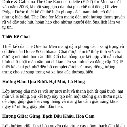
Dolce & Gabbana The One Eau de Toilette (EDT) for Men ra mắt
vào năm 2008, là một sáng tạo của nhà pha chế nổi tiếng Olivier
Polge. Được thiết kế để thể hiện phong cách nam tính, cổ điển
nhưng hiện đại, The One for Men mang đến một hương thơm quyến
rũ và đầy sức hút, hoàn hảo cho những người đàn ông lịch lãm và
tự tin.
Thiết Kế Chai
Thiết kế của The One for Men mang đậm phong cách sang trọng và
cổ điển của Dolce & Gabbana. Chai được làm từ thủy tinh với các
đường nét hình học cân đối. Cổ chai bằng bạc kết hợp với nắp chai
hình chữ nhật màu nâu bút chì tạo nên sự tinh tế và đẳng cấp. Tỷ lệ
thiết kế chai gợi nhớ đến bộ complet được cắt may riêng, tượng
trưng cho sự sang trọng và xa hoa của thương hiệu.
Hương Đầu: Quả Bưởi, Hạt Mùi, Lá Húng
Lớp hương đầu mở ra với sự tươi mát và thanh lịch từ quả bưởi, hạt
mùi và lá húng. Sự kết hợp này tạo nên một không gian thơm ngát,
dễ chịu, giúp giải tỏa căng thẳng và mang lại cảm giác sảng khoái
ngay từ những giây phút đầu tiên.
Hương Giữa: Gừng, Bạch Đậu Khấu, Hoa Cam
Lớp hương giữa là sự hòa quyện của gừng cay nồng, bạch đậu khấu