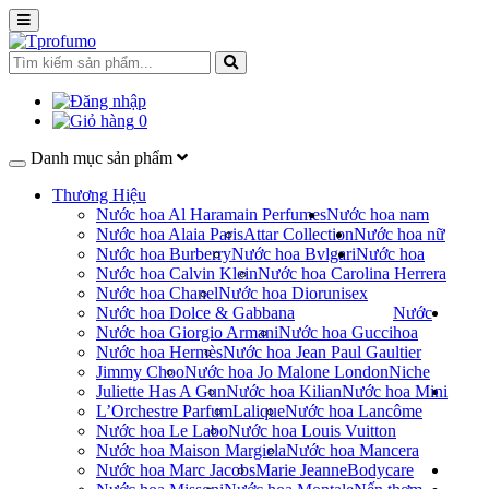
0
Danh mục sản phẩm
Thương Hiệu
Nước hoa Al Haramain Perfumes
Nước hoa nam
Nước hoa Alaia Paris
Attar Collection
Nước hoa nữ
Nước hoa Burberry
Nước hoa Bvlgari
Nước hoa
Nước hoa Calvin Klein
Nước hoa Carolina Herrera
Nước hoa Chanel
Nước hoa Dior
unisex
Nước hoa Dolce & Gabbana
Nước
Nước hoa Giorgio Armani
Nước hoa Gucci
hoa
Nước hoa Hermès
Nước hoa Jean Paul Gaultier
Jimmy Choo
Nước hoa Jo Malone London
Niche
Juliette Has A Gun
Nước hoa Kilian
Nước hoa Mini
L’Orchestre Parfum
Lalique
Nước hoa Lancôme
Nước hoa Le Labo
Nước hoa Louis Vuitton
Nước hoa Maison Margiela
Nước hoa Mancera
Nước hoa Marc Jacobs
Marie Jeanne
Bodycare