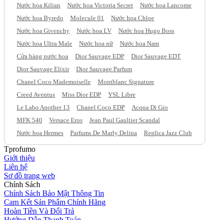
Nước hoa Kilian
Nước hoa Victoria Secret
Nước hoa Lancome
Nước hoa Byredo
Molecule 01
Nước hoa Chloe
Nước hoa Givenchy
Nước hoa LV
Nước hoa Hugo Boss
Nước hoa Ultra Male
Nước hoa nữ
Nước hoa Nam
Cửa hàng nước hoa
Dior Sauvage EDP
Dior Sauvage EDT
Dior Sauvage Elixir
Dior Sauvage Parfum
Chanel Coco Mademoiselle
Montblanc Signature
Creed Aventus
Miss Dior EDP
YSL Libre
Le Labo Another 13
Chanel Coco EDP
Acqua Di Gio
MFK 540
Versace Eros
Jean Paul Gaultier Scandal
Nước hoa Hermes
Parfums De Marly Delina
Replica Jazz Club
Tprofumo
Giới thiệu
Liên hệ
Sơ đồ trang web
Chính Sách
Chính Sách Bảo Mật Thông Tin
Cam Kết Sản Phẩm Chính Hãng
Hoàn Tiền Và Đổi Trả
Hướng Dẫn Thanh Toán