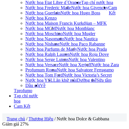
Nước hoa Etat Libre d`Orange
Tạp chí nước hoa
Nước hoa Frederic Malle
Nước hoa Givenchy
Cam
Nước hoa Guerlain
Nước hoa Hugo Boss
Kết
Nước hoa Kenzo
Nước hoa Maison Francis Kurkdjian – MFK
Nước hoa MCM
Nước hoa Montblanc
Nước hoa Moschino
Nước hoa Mugler
Nước hoa Nasomatto
Nước hoa Nautica
Nước hoa Nishane
Nước hoa Paco Rabanne
Nước hoa Parfums de Marly
Nước hoa Prada
Nước hoa Ralph Lauren
Nước hoa Roja Dove
Nước hoa Serge Lutens
Nước hoa Valentino
Nước hoa Versace
Nước hoa Xerjoff
Nước hoa Zara
Profumum Roma
Nước hoa Salvatore Ferragamo
Nước hoa Tom Ford
Nước hoa Victoria’s Secret
Nước hoa YSL
Lăn khử mùi
Dưỡng thể
Sữa tắm
Dầu gội
Về
Tprofumo
Tạp chí nước
hoa
Cam Kết
Trang chủ
/
Thương Hiệu
/ Nước hoa Dolce & Gabbana
Giảm giá 27%