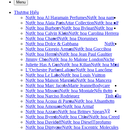
Menu
Thương Hiệu
Nước hoa Al Haramain Perfumes
Nước hoa nam
Nước hoa Alaia Paris
Attar Collection
Nước hoa nữ
Nước hoa Burberry
Nước hoa Bvlgari
Nước hoa
Nước hoa Calvin Klein
Nước hoa Carolina Herrera
Nước hoa Chanel
Nước hoa Dior
unisex
Nước hoa Dolce & Gabbana
Nước
Nước hoa Giorgio Armani
Nước hoa Gucci
hoa
Nước hoa Hermès
Nước hoa Jean Paul Gaultier
Jimmy Choo
Nước hoa Jo Malone London
Niche
Juliette Has A Gun
Nước hoa Kilian
Nước hoa Mini
L’Orchestre Parfum
Lalique
Nước hoa Lancôme
Nước hoa Le Labo
Nước hoa Louis Vuitton
Nước hoa Maison Margiela
Nước hoa Mancera
Nước hoa Marc Jacobs
Marie Jeanne
Bodycare
Nước hoa Missoni
Nước hoa Montale
Nến thơm
Nước hoa Narciso Rodriguez
Tinh dầu
Nước hoa Acqua di Parma
Nước hoa Afnan
thơm
Nước hoa Amouage
Nước hoa Armaf
Về
Nước hoa Azzaro
Nước hoa Britney Spears
Nước hoa Byredo
Nước hoa Chloé
Nước hoa Creed
Nước hoa Davidoff
Nước hoa Diesel
Tprofumo
Nước hoa Diptyque
Nước hoa Escentric Molecules