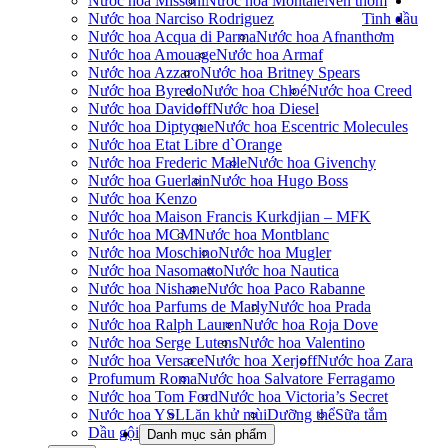
Nước hoa Missoni
Nước hoa Montale
Nến thơm
Nước hoa Narciso Rodriguez
Tinh dầu
Nước hoa Acqua di Parma
Nước hoa Afnan
thơm
Nước hoa Amouage
Nước hoa Armaf
Nước hoa Azzaro
Nước hoa Britney Spears
Nước hoa Byredo
Nước hoa Chloé
Nước hoa Creed
Nước hoa Davidoff
Nước hoa Diesel
Nước hoa Diptyque
Nước hoa Escentric Molecules
Nước hoa Etat Libre d`Orange
Nước hoa Frederic Malle
Nước hoa Givenchy
Nước hoa Guerlain
Nước hoa Hugo Boss
Nước hoa Kenzo
Nước hoa Maison Francis Kurkdjian – MFK
Nước hoa MCM
Nước hoa Montblanc
Nước hoa Moschino
Nước hoa Mugler
Nước hoa Nasomatto
Nước hoa Nautica
Nước hoa Nishane
Nước hoa Paco Rabanne
Nước hoa Parfums de Marly
Nước hoa Prada
Nước hoa Ralph Lauren
Nước hoa Roja Dove
Nước hoa Serge Lutens
Nước hoa Valentino
Nước hoa Versace
Nước hoa Xerjoff
Nước hoa Zara
Profumum Roma
Nước hoa Salvatore Ferragamo
Nước hoa Tom Ford
Nước hoa Victoria’s Secret
Nước hoa YSL
Lăn khử mùi
Dưỡng thể
Sữa tắm
Dầu gội
Danh mục sản phẩm