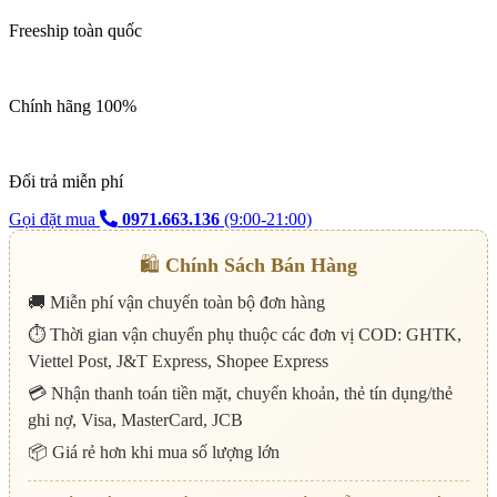
Freeship toàn quốc
Chính hãng 100%
Đổi trả miễn phí
Gọi đặt mua
0971.663.136
(9:00-21:00)
🛍️
Chính Sách Bán Hàng
🚚 Miễn phí vận chuyển toàn bộ đơn hàng
⏱️ Thời gian vận chuyển phụ thuộc các đơn vị COD: GHTK,
Viettel Post, J&T Express, Shopee Express
💳 Nhận thanh toán tiền mặt, chuyển khoản, thẻ tín dụng/thẻ
ghi nợ, Visa, MasterCard, JCB
📦 Giá rẻ hơn khi mua số lượng lớn