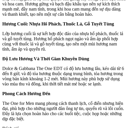
và hoa cam. Hương gừng và bạch đậu khấu tạo nên sự kích thích
mạnh mẽ, đầy nam tính, trong khi hoa cam mang đến sự dịu dàng
và thanh khiết, tạo nên một sự cân bằng hoàn hảo.
Hương Cuối: Nhựa Hổ Phách, Thuốc Lá, Gỗ Tuyết Tùng
Lớp hương cuối là sự kết hợp độc đáo của nhựa hổ phách, thuốc lá
và gỗ tuyết tùng. Hương hổ phách ngọt ngào và ấm áp phối hợp
cùng với thuốc lá và gỗ tuyết tùng, tạo nên một mùi hương nam
tính, ấm áp và quyến rũ.
Độ Lưu Hương Và Thời Gian Khuyên Dùng
Dolce & Gabbana The One EDT có độ lưu hương lâu, kéo dài từ 6
đến 8 giờ, và độ tỏa hương thuộc dạng trung bình, tỏa hương trong
vòng bán kính khoảng 1-2 mét. Mùi hương này phù hợp sử dụng
vào mùa thu và đông, khi thời tiết mát mẻ hoặc se lạnh.
Phong Cách Hướng Đến
The One for Men mang phong cách thanh lịch, cổ điển nhưng hiện
đại, phù hợp cho những người đàn ông tự tin, quyến rũ và lôi cuốn.
Đây là lựa chọn hoàn hảo cho các buổi tiệc, cuộc họp hoặc những
dịp đặc biệt.