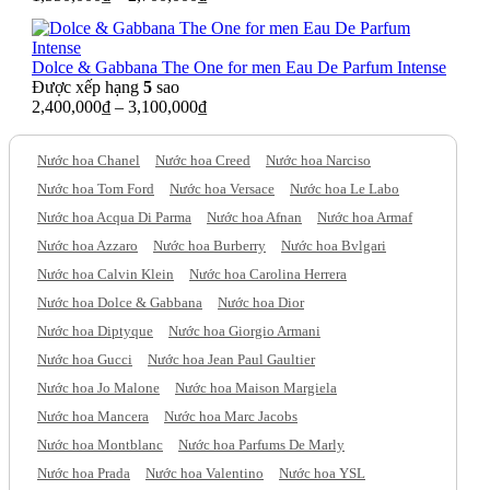
Dolce & Gabbana The One for men Eau De Parfum Intense
Được xếp hạng
5
sao
2,400,000
₫
–
3,100,000
₫
Nước hoa Chanel
Nước hoa Creed
Nước hoa Narciso
Nước hoa Tom Ford
Nước hoa Versace
Nước hoa Le Labo
Nước hoa Acqua Di Parma
Nước hoa Afnan
Nước hoa Armaf
Nước hoa Azzaro
Nước hoa Burberry
Nước hoa Bvlgari
Nước hoa Calvin Klein
Nước hoa Carolina Herrera
Nước hoa Dolce & Gabbana
Nước hoa Dior
Nước hoa Diptyque
Nước hoa Giorgio Armani
Nước hoa Gucci
Nước hoa Jean Paul Gaultier
Nước hoa Jo Malone
Nước hoa Maison Margiela
Nước hoa Mancera
Nước hoa Marc Jacobs
Nước hoa Montblanc
Nước hoa Parfums De Marly
Nước hoa Prada
Nước hoa Valentino
Nước hoa YSL