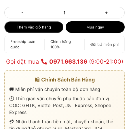
-
+
Thêm vào giỏ hàng
Mua ngay
Freeship toàn
Chính hãng
Đổi trả miễn phí
quốc
100%
Gọi đặt mua
0971.663.136
(9:00-21:00)
🛍️
Chính Sách Bán Hàng
🚚 Miễn phí vận chuyển toàn bộ đơn hàng
⏱️ Thời gian vận chuyển phụ thuộc các đơn vị
COD: GHTK, Viettel Post, J&T Express, Shopee
Express
💳 Nhận thanh toán tiền mặt, chuyển khoản, thẻ
tín dụng/thẻ ghi nợ, Visa, MasterCard, JCB