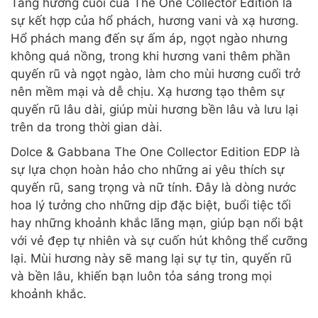
Tầng hương cuối của The One Collector Edition là
sự kết hợp của hổ phách, hương vani và xạ hương.
Hổ phách mang đến sự ấm áp, ngọt ngào nhưng
không quá nồng, trong khi hương vani thêm phần
quyến rũ và ngọt ngào, làm cho mùi hương cuối trở
nên mềm mại và dễ chịu. Xạ hương tạo thêm sự
quyến rũ lâu dài, giúp mùi hương bền lâu và lưu lại
trên da trong thời gian dài.
Dolce & Gabbana The One Collector Edition EDP là
sự lựa chọn hoàn hảo cho những ai yêu thích sự
quyến rũ, sang trọng và nữ tính. Đây là dòng nước
hoa lý tưởng cho những dịp đặc biệt, buổi tiệc tối
hay những khoảnh khắc lãng mạn, giúp bạn nổi bật
với vẻ đẹp tự nhiên và sự cuốn hút không thể cưỡng
lại. Mùi hương này sẽ mang lại sự tự tin, quyến rũ
và bền lâu, khiến bạn luôn tỏa sáng trong mọi
khoảnh khắc.