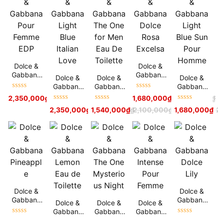
Dolce &
Dolce &
Gabbana
Gabbana
Dolce &
Dolce &
Dolce &
Pour
Dolce Rosa
Gabbana
Gabbana
Gabbana
Femme
Excelsa
Được xếp
Được xếp
Light Blue
The One
Light Blue
2,350,000
₫
3,000,000
₫
1,680,000
₫
2,500,000
₫
EDP
hạng
5
sao
hạng
5
sao
Italian
for Men
Sun Pour
Được xếp
Được xếp
Được xếp
2,350,000
₫
1,540,000
3,500,000
₫
₫
2,100,000
₫
1,680,000
₫
Love
Eau De
Homme
hạng
5
sao
hạng
5
sao
hạng
5
sao
Toilette
Dolce &
Dolce &
Gabbana
Gabbana
Dolce &
Dolce &
Dolce &
Pineapple
Dolce Lily
Gabbana
Gabbana
Gabbana
Được xếp
Được xếp