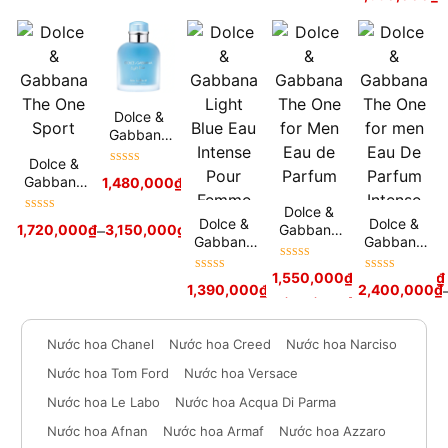
De Parfum
Dolce &
Gabbana
Light Blue
Dolce &
Eau
Được xếp
Gabbana
1,480,000
₫
–
2,280,000
₫
Intense
hạng
5
sao
The One
Pour
Dolce &
Sport
Được xếp
Dolce &
Dolce &
Homme
Gabbana
1,720,000
₫
–
3,150,000
₫
hạng
5
sao
Gabbana
Gabbana
The One
Light Blue
The One
for Men
Được xếp
Eau
for men
1,550,000
₫
–
2,700,000
₫
Được xếp
Được xếp
Eau de
hạng
5
sao
1,390,000
₫
–
2,150,000
₫
2,400,000
₫
Intense
Eau De
hạng
5
sao
hạng
5
sao
Parfum
Pour
Parfum
Femme
Intense
Nước hoa Chanel
Nước hoa Creed
Nước hoa Narciso
Nước hoa Tom Ford
Nước hoa Versace
Nước hoa Le Labo
Nước hoa Acqua Di Parma
Nước hoa Afnan
Nước hoa Armaf
Nước hoa Azzaro