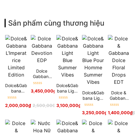
Sản phẩm cùng thương hiệu
Dolce
Gabbana
Devotion
Dolce&Gab
Dolce&Gab
EDP
Được xếp
bana
bana Light
3,450,000
₫
4,500,000
₫
Dolce&Gab
Dolce &
hạng
5
sao
L’Imperatri
Blue
bana Light
Gabbana
ce Limited
Summer
Được xếp
Được xếp
Blue Pour
Dolce
2,000,000
₫
2,500,000
₫
3,100,000
₫
4,200,000
₫
Edition
Vibes
hạng
5
sao
hạng
5
sao
Homme
Floral
Được xếp
Được xếp
3,250,000
₫
1,400,000
4,500,000
₫
₫
Summer
Drops EDT
hạng
5
sao
hạng
5
sao
Vibes