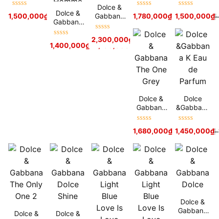
Dolce Rose
Dolce
Dolce
Dolce &
Garden
Peony
Được xếp
Được xếp
Được xếp
Dolce &
Gabbana
1,500,000
₫
–
2,500,000
₫
1,780,000
₫
3,000,000
1,500,000
₫
₫
–
hạng
5
sao
hạng
5
sao
hạng
5
sao
Gabbana
Pour
Light Blue
Homme
Được xếp
Forever
2,300,000
₫
Được xếp
Eau De
hạng
5
sao
1,400,000
₫
–
2,100,000
₫
Pour
hạng
5
sao
Toilette
Homme
Dolce &
Dolce
Gabbana
&Gabbana
The One
K Eau de
Grey
Parfum
Được xếp
Được xếp
1,680,000
₫
1,450,000
2,700,000
₫
₫
–
hạng
5
sao
hạng
5
sao
Dolce &
Gabbana
Dolce &
Dolce &