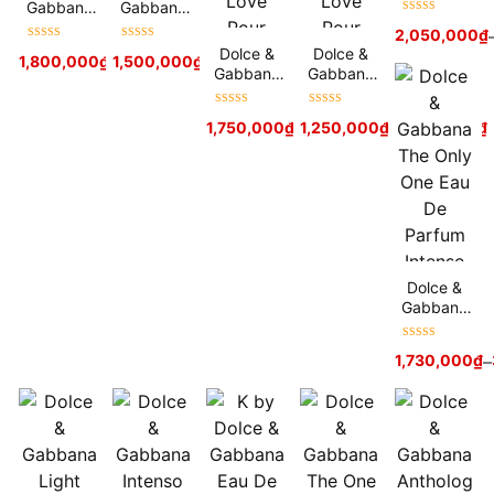
Dolce
Gabbana
Gabbana
Được xếp
The Only
Dolce
2,050,000
₫
hạng
5
sao
One 2
Shine
Được xếp
Được xếp
Dolce &
Dolce &
1,800,000
₫
–
1,500,000
3,900,000
₫
₫
–
1,780,000
₫
hạng
5
sao
hạng
5
sao
Gabbana
Gabbana
Light Blue
Light Blue
Love Is
Love Is
Được xếp
Được xếp
1,750,000
₫
–
1,250,000
2,300,000
₫
₫
–
1,450,000
₫
Love Pour
Love Pour
hạng
5
sao
hạng
5
sao
Femme
Homme
Dolce &
Gabbana
The Only
One Eau
Được xếp
1,730,000
₫
–
De Parfum
hạng
5
sao
Intense