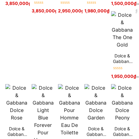
Lemon Eau
The One
Intense
3,850,000
₫
4,300,000
₫
1,500,000
₫
–
hạng
5
sao
hạng
5
sao
de Toilette
Mysterious
Pour
Được xếp
Được xếp
Được xếp
3,850,000
₫
2,950,000
4,300,000
₫
₫
1,980,000
3,300,000
₫
₫
3,200,000
₫
Night
Femme
hạng
5
sao
hạng
5
sao
hạng
5
sao
Dolce &
Gabbana
The One
Gold
Được xếp
1,950,000
₫
–
hạng
5
sao
Dolce &
Dolce &
Dolce &
Gabbana
Gabbana
Gabbana