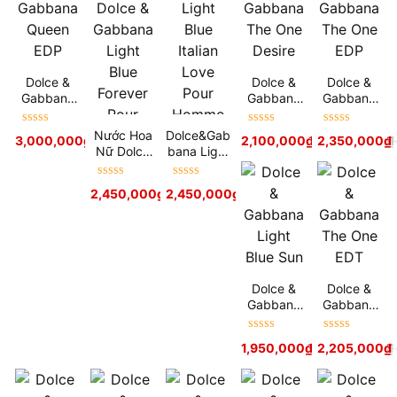
Dolce &
Dolce &
Dolce &
Gabbana
Gabbana
Gabbana
Queen
The One
The One
EDP
Desire
EDP
Được xếp
Được xếp
Được xếp
Nước Hoa
Dolce&Gab
3,000,000
₫
3,900,000
₫
2,100,000
₫
2,350,000
3,000,000
₫
₫
hạng
5
sao
hạng
5
sao
hạng
5
sao
Nữ Dolce
bana Light
& Gabbana
Blue Italian
Light Blue
Love Pour
Được xếp
Được xếp
2,450,000
₫
2,450,000
3,500,000
₫
₫
3,200,000
₫
Forever
Homme
hạng
5
sao
hạng
5
sao
Pour
Femme
Dolce &
Dolce &
Gabbana
Gabbana
Light Blue
The One
Sun
EDT
Được xếp
Được xếp
1,950,000
₫
2,205,000
3,000,000
₫
₫
hạng
5
sao
hạng
5
sao