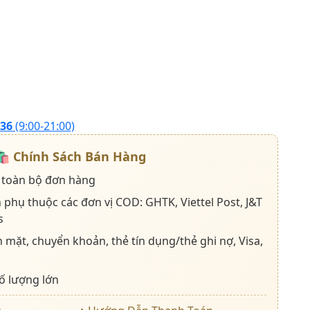
136
(9:00-21:00)
🛍️
Chính Sách Bán Hàng
 toàn bộ đơn hàng
 phụ thuộc các đơn vị COD: GHTK, Viettel Post, J&T
s
 mặt, chuyển khoản, thẻ tín dụng/thẻ ghi nợ, Visa,
ố lượng lớn