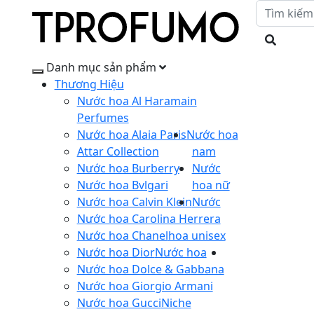
Danh mục sản phẩm
Thương Hiệu
Nước hoa Al Haramain
Perfumes
Nước hoa Alaia Paris
Nước hoa
Attar Collection
nam
Nước hoa Burberry
Nước
Nước hoa Bvlgari
hoa nữ
Nước hoa Calvin Klein
Nước
Nước hoa Carolina Herrera
Nước hoa Chanel
hoa unisex
Nước hoa Dior
Nước hoa
Nước hoa Dolce & Gabbana
Nước hoa Giorgio Armani
Nước hoa Gucci
Niche