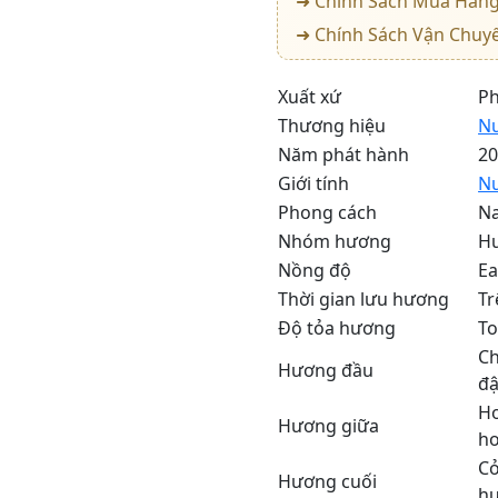
➜ Chính Sách Mua Hàn
➜ Chính Sách Vận Chuy
Xuất xứ
P
Thương hiệu
N
Năm phát hành
2
Giới tính
N
Phong cách
Na
Nhóm hương
H
Nồng độ
Ea
Thời gian lưu hương
Tr
Độ tỏa hương
To
Ch
Hương đầu
đậ
H
Hương giữa
ho
Cỏ
Hương cuối
hư