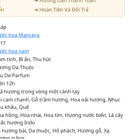
g
➜ Hướng Dẫn Thanh Toán
ển
➜ Hoàn Tiền Và Đổi Trả
háp
ước hoa Mancera
017
ước hoa nam
m tính, Bí ẩn, Thu hút
ương Da Thuộc
u De Parfum
ên 12h
ả hương trong vòng một cánh tay
i cam chanh
,
Gỗ trầm hương
,
Hoa oải hương
,
Nhục
u khấu
,
Quế
oa hồng
,
Hoa nhài
,
Hoa tím
,
Hương nước biển
,
Lá cây
ắc hương Indo
 hương bài
,
Da thuộc
,
Hổ phách
,
Hương gỗ
,
Xạ
ơng trắng