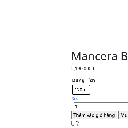
Mancera B
2,190,000
₫
Dung Tích
120ml
Xóa
Mancera
-
Black
Thêm vào giỏ hàng
Mu
Gold
số