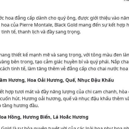
c hoa đẳng cấp dành cho quý ông, được giới thiệu vào nă
i hoa của Pierre Montale, Black Gold mang đến sự kết hợp
inh tế, thanh lịch và đầy sang trọng.
ang thiết kế mạnh mẽ và sang trọng, với tông màu đen làm 
vàng bên trong, tạo cảm giác huyền bí và quý phái. Nắp c
cách tinh tế, làm tăng thêm vẻ đẳng cấp cho chai nước hoa 
rầm Hương, Hoa Oải Hương, Quế, Nhục Đậu Khấu
ết hợp tươi mát và đầy năng lượng của chi cam chanh, hòa
 cuốn hút. Hương oải hương, quế và nhục đậu khấu thêm và
o tầng hương đầu.
Hoa Hồng, Hương Biển, Lá Hoắc Hương
Gold là sự hòa quyện tuyệt vời của các loài hoa như hoa n