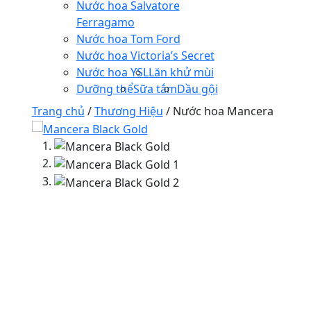
Nước hoa Salvatore
Ferragamo
Nước hoa Tom Ford
Nước hoa Victoria’s Secret
Nước hoa YSL
Lăn khử mùi
Dưỡng thể
Sữa tắm
Dầu gội
Trang chủ
/
Thương Hiệu
/ Nước hoa Mancera