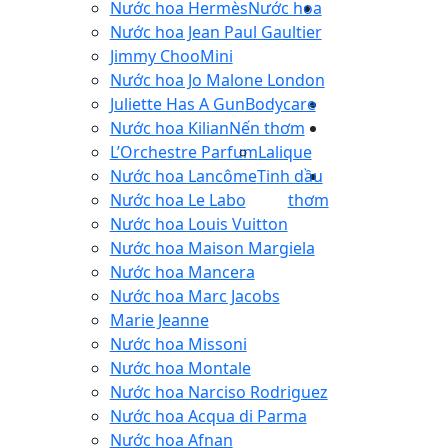
Nước hoa Hermès
Nước hoa
Nước hoa Jean Paul Gaultier
Jimmy Choo
Mini
Nước hoa Jo Malone London
Juliette Has A Gun
Bodycare
Nước hoa Kilian
Nến thơm
L’Orchestre Parfum
Lalique
Nước hoa Lancôme
Tinh dầu
Nước hoa Le Labo
thơm
Nước hoa Louis Vuitton
Nước hoa Maison Margiela
Nước hoa Mancera
Nước hoa Marc Jacobs
Marie Jeanne
Nước hoa Missoni
Nước hoa Montale
Nước hoa Narciso Rodriguez
Nước hoa Acqua di Parma
Nước hoa Afnan