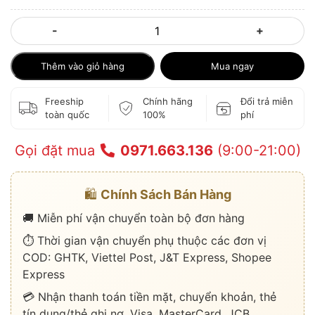
-
+
Thêm vào giỏ hàng
Mua ngay
Freeship
Chính hãng
Đổi trả miễn
toàn quốc
100%
phí
Gọi đặt mua
0971.663.136
(9:00-21:00)
🛍️
Chính Sách Bán Hàng
🚚 Miễn phí vận chuyển toàn bộ đơn hàng
⏱️ Thời gian vận chuyển phụ thuộc các đơn vị
COD: GHTK, Viettel Post, J&T Express, Shopee
Express
💳 Nhận thanh toán tiền mặt, chuyển khoản, thẻ
tín dụng/thẻ ghi nợ, Visa, MasterCard, JCB