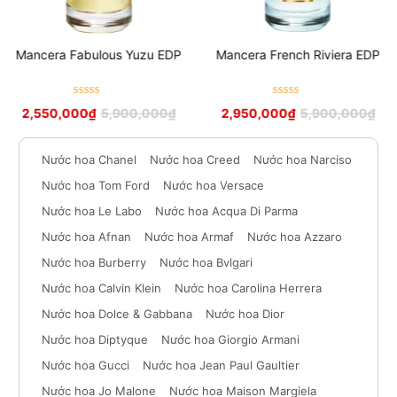
Mancera Fabulous Yuzu EDP
Mancera French Riviera EDP
Được xếp
Được xếp
2,550,000
₫
5,900,000
₫
2,950,000
₫
5,900,000
₫
hạng
5
sao
hạng
5
sao
Nước hoa Chanel
Nước hoa Creed
Nước hoa Narciso
Nước hoa Tom Ford
Nước hoa Versace
Nước hoa Le Labo
Nước hoa Acqua Di Parma
Nước hoa Afnan
Nước hoa Armaf
Nước hoa Azzaro
Nước hoa Burberry
Nước hoa Bvlgari
Nước hoa Calvin Klein
Nước hoa Carolina Herrera
Nước hoa Dolce & Gabbana
Nước hoa Dior
Nước hoa Diptyque
Nước hoa Giorgio Armani
Nước hoa Gucci
Nước hoa Jean Paul Gaultier
Nước hoa Jo Malone
Nước hoa Maison Margiela