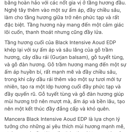
bằng hoàn hảo với các nốt gia vị ở tầng hương đầu.
Nghệ tây thêm vào một sự ấm áp, đầy chiều sâu,
làm cho tầng hương giữa trở nên phức tạp và rất
đặc biệt. Tầng hương này mang đến một cảm giác
lôi cuốn, thanh thoát nhưng cũng đầy lửa.
Tầng hương cuối của Black Intensive Aoud EDP
khép lại với sự ấm áp và sâu lắng của gỗ trầm
hương, cây dầu rái (Gurjan balsam), gỗ tuyết tùng,
và gỗ đàn hương. Gỗ trầm hương mang đến một sự
ấm áp huyền bí, rất mạnh mẽ và đầy chiều sâu,
trong khi cây dầu rái thêm vào một sự tươi mới tự
nhiên, tạo ra một lớp hương cuối đầy phức tạp và
đầy quyến rũ. Gỗ tuyết tùng và gỗ đàn hương giúp
mùi hương trở nên mượt mà, ấm áp và bền lâu, tạo
nên một kết thúc đầy đẳng cấp và khó quên.
Mancera Black Intensive Aoud EDP là lựa chọn lý
tưởng cho những ai yêu thích mùi hương mạnh mẽ,