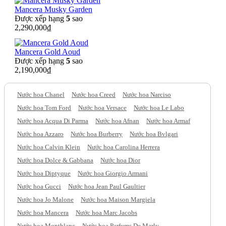
Mancera Musky Garden
Được xếp hạng
5
sao
2,290,000
₫
Mancera Gold Aoud
Được xếp hạng
5
sao
2,190,000
₫
Nước hoa Chanel
Nước hoa Creed
Nước hoa Narciso
Nước hoa Tom Ford
Nước hoa Versace
Nước hoa Le Labo
Nước hoa Acqua Di Parma
Nước hoa Afnan
Nước hoa Armaf
Nước hoa Azzaro
Nước hoa Burberry
Nước hoa Bvlgari
Nước hoa Calvin Klein
Nước hoa Carolina Herrera
Nước hoa Dolce & Gabbana
Nước hoa Dior
Nước hoa Diptyque
Nước hoa Giorgio Armani
Nước hoa Gucci
Nước hoa Jean Paul Gaultier
Nước hoa Jo Malone
Nước hoa Maison Margiela
Nước hoa Mancera
Nước hoa Marc Jacobs
Nước hoa Montblanc
Nước hoa Parfums De Marly