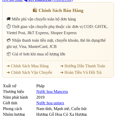
🛍️
Chính Sách Bán Hàng
🚚 Miễn phí vận chuyển toàn bộ đơn hàng
⏱️ Thời gian vận chuyển phụ thuộc các đơn vị COD: GHTK,
Viettel Post, J&T Express, Shopee Express
💳 Nhận thanh toán tiền mặt, chuyển khoản, thẻ tín dụng/thẻ
ghi nợ, Visa, MasterCard, JCB
📦 Giá rẻ hơn khi mua số lượng lớn
➜ Chính Sách Mua Hàng
➜ Hướng Dẫn Thanh Toán
➜ Chính Sách Vận Chuyển
➜ Hoàn Tiền Và Đổi Trả
Xuất xứ
Pháp
Thương hiệu
Nước hoa Mancera
Năm phát hành
2019
Giới tính
Nước hoa unisex
Phong cách
Nam tính, Mạnh mẽ, Cuốn hút
Nhóm hương
Hương Gỗ Hoa Cỏ Xạ Hương