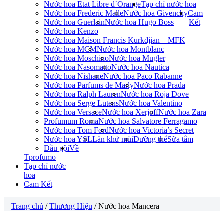
Nước hoa Etat Libre d`Orange
Tạp chí nước hoa
Nước hoa Frederic Malle
Nước hoa Givenchy
Cam
Nước hoa Guerlain
Nước hoa Hugo Boss
Kết
Nước hoa Kenzo
Nước hoa Maison Francis Kurkdjian – MFK
Nước hoa MCM
Nước hoa Montblanc
Nước hoa Moschino
Nước hoa Mugler
Nước hoa Nasomatto
Nước hoa Nautica
Nước hoa Nishane
Nước hoa Paco Rabanne
Nước hoa Parfums de Marly
Nước hoa Prada
Nước hoa Ralph Lauren
Nước hoa Roja Dove
Nước hoa Serge Lutens
Nước hoa Valentino
Nước hoa Versace
Nước hoa Xerjoff
Nước hoa Zara
Profumum Roma
Nước hoa Salvatore Ferragamo
Nước hoa Tom Ford
Nước hoa Victoria’s Secret
Nước hoa YSL
Lăn khử mùi
Dưỡng thể
Sữa tắm
Dầu gội
Về
Tprofumo
Tạp chí nước
hoa
Cam Kết
Trang chủ
/
Thương Hiệu
/ Nước hoa Mancera