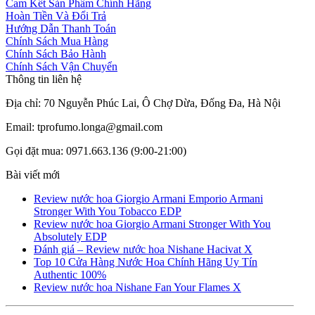
Cam Kết Sản Phẩm Chính Hãng
Hoàn Tiền Và Đổi Trả
Hướng Dẫn Thanh Toán
Chính Sách Mua Hàng
Chính Sách Bảo Hành
Chính Sách Vận Chuyển
Thông tin liên hệ
Địa chỉ: 70 Nguyễn Phúc Lai, Ô Chợ Dừa, Đống Đa, Hà Nội
Email: tprofumo.longa@gmail.com
Gọi đặt mua: 0971.663.136 (9:00-21:00)
Bài viết mới
Review nước hoa Giorgio Armani Emporio Armani
Stronger With You Tobacco EDP
Review nước hoa Giorgio Armani Stronger With You
Absolutely EDP
Đánh giá – Review nước hoa Nishane Hacivat X
Top 10 Cửa Hàng Nước Hoa Chính Hãng Uy Tín
Authentic 100%
Review nước hoa Nishane Fan Your Flames X