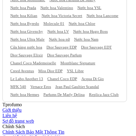
Nước hoa Prada
Nước hoa Valentino
Nước hoa YSL
Nước hoa Kilian
Nước hoa Victoria Secret
Nước hoa Lancome
Nước hoa Byredo
Molecule 01
Nước hoa Chloe
Nước hoa Givenchy
Nước hoa LV
Nước hoa Hugo Boss
Nước hoa Ultra Male
Nước hoa nữ
Nước hoa Nam
Cửa hàng nước hoa
Dior Sauvage EDP
Dior Sauvage EDT
Dior Sauvage Elixir
Dior Sauvage Parfum
Chanel Coco Mademoiselle
Montblanc Signature
Creed Aventus
Miss Dior EDP
YSL Libre
Le Labo Another 13
Chanel Coco EDP
Acqua Di Gio
MFK 540
Versace Eros
Jean Paul Gaultier Scandal
Nước hoa Hermes
Parfums De Marly Delina
Replica Jazz Club
Tprofumo
Giới thiệu
Liên hệ
Sơ đồ trang web
Chính Sách
Chính Sách Bảo Mật Thông Tin