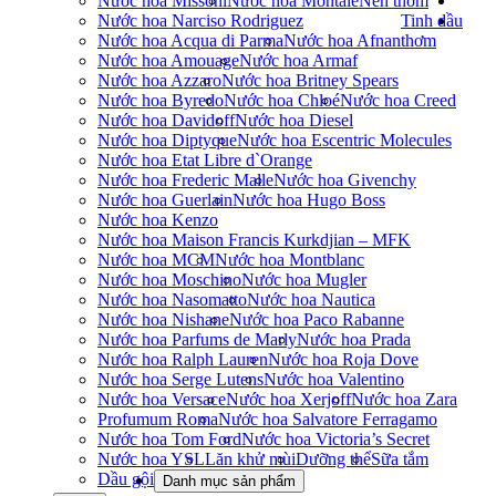
Nước hoa Missoni
Nước hoa Montale
Nến thơm
Nước hoa Narciso Rodriguez
Tinh dầu
Nước hoa Acqua di Parma
Nước hoa Afnan
thơm
Nước hoa Amouage
Nước hoa Armaf
Nước hoa Azzaro
Nước hoa Britney Spears
Nước hoa Byredo
Nước hoa Chloé
Nước hoa Creed
Nước hoa Davidoff
Nước hoa Diesel
Nước hoa Diptyque
Nước hoa Escentric Molecules
Nước hoa Etat Libre d`Orange
Nước hoa Frederic Malle
Nước hoa Givenchy
Nước hoa Guerlain
Nước hoa Hugo Boss
Nước hoa Kenzo
Nước hoa Maison Francis Kurkdjian – MFK
Nước hoa MCM
Nước hoa Montblanc
Nước hoa Moschino
Nước hoa Mugler
Nước hoa Nasomatto
Nước hoa Nautica
Nước hoa Nishane
Nước hoa Paco Rabanne
Nước hoa Parfums de Marly
Nước hoa Prada
Nước hoa Ralph Lauren
Nước hoa Roja Dove
Nước hoa Serge Lutens
Nước hoa Valentino
Nước hoa Versace
Nước hoa Xerjoff
Nước hoa Zara
Profumum Roma
Nước hoa Salvatore Ferragamo
Nước hoa Tom Ford
Nước hoa Victoria’s Secret
Nước hoa YSL
Lăn khử mùi
Dưỡng thể
Sữa tắm
Dầu gội
Danh mục sản phẩm