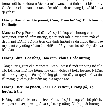
trong suốt hé lộ dòng nước hoa màu vàng nhạt tinh khiết bên trong.
Chiếc nắp chai màu đen tạo điểm nhấn tinh tế, mang lại vẻ bí ẩn và
quyến rũ.
Hương Đầu: Cam Bergamot, Cam, Trầm hương, Đinh hương,
Da thuộc
Mancera Deep Forest mở đầu với sự kết hợp của hương cam
bergamot, cam và trầm hương, tạo ra một mùi hương tươi mát và
đầy năng lượng. Sự pha trộn của đinh hương và da thuộc thêm vào
một chút cay nồng và ấm áp, khiến hương thơm trở nên độc đáo và
hấp dẫn.
Hương Giữa: Hoa hồng, Hoa cam, Violet, Hoắc hương
Tầng hương giữa của Mancera Deep Forest là một sự bùng nổ của
các loài hoa như hoa hồng, hoa cam, violet và hoắc hương. Những
nốt hương này tạo nên một không gian tràn đầy sự quyến rũ và tinh
tế, mang lại cảm giác mềm mại và ngọt ngào.
Hương Cuối: Hổ phách, Vani, Cỏ Vetiver, Hương gỗ, Xạ
hương trắng
Hương cuối của Mancera Deep Forest là sự kết hợp của hổ phách,
vani, cỏ vetiver, hương gỗ và xạ hương trắng. Những nốt hương