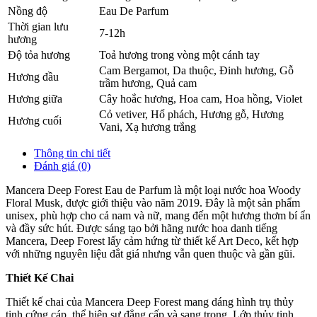
Nồng độ
Eau De Parfum
Thời gian lưu
7-12h
hương
Độ tỏa hương
Toả hương trong vòng một cánh tay
Cam Bergamot
,
Da thuộc
,
Đinh hương
,
Gỗ
Hương đầu
trầm hương
,
Quả cam
Hương giữa
Cây hoắc hương
,
Hoa cam
,
Hoa hồng
,
Violet
Cỏ vetiver
,
Hổ phách
,
Hương gỗ
,
Hương
Hương cuối
Vani
,
Xạ hương trắng
Thông tin chi tiết
Đánh giá (0)
Mancera Deep Forest Eau de Parfum là một loại nước hoa Woody
Floral Musk, được giới thiệu vào năm 2019. Đây là một sản phẩm
unisex, phù hợp cho cả nam và nữ, mang đến một hương thơm bí ẩn
và đầy sức hút. Được sáng tạo bởi hãng nước hoa danh tiếng
Mancera, Deep Forest lấy cảm hứng từ thiết kế Art Deco, kết hợp
với những nguyên liệu đắt giá nhưng vẫn quen thuộc và gần gũi.
Thiết Kế Chai
Thiết kế chai của Mancera Deep Forest mang dáng hình trụ thủy
tinh cứng cáp, thể hiện sự đẳng cấp và sang trọng. Lớp thủy tinh