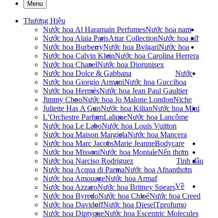
Menu
Thương Hiệu
Nước hoa Al Haramain Perfumes
Nước hoa nam
Nước hoa Alaia Paris
Attar Collection
Nước hoa nữ
Nước hoa Burberry
Nước hoa Bvlgari
Nước hoa
Nước hoa Calvin Klein
Nước hoa Carolina Herrera
Nước hoa Chanel
Nước hoa Dior
unisex
Nước hoa Dolce & Gabbana
Nước
Nước hoa Giorgio Armani
Nước hoa Gucci
hoa
Nước hoa Hermès
Nước hoa Jean Paul Gaultier
Jimmy Choo
Nước hoa Jo Malone London
Niche
Juliette Has A Gun
Nước hoa Kilian
Nước hoa Mini
L’Orchestre Parfum
Lalique
Nước hoa Lancôme
Nước hoa Le Labo
Nước hoa Louis Vuitton
Nước hoa Maison Margiela
Nước hoa Mancera
Nước hoa Marc Jacobs
Marie Jeanne
Bodycare
Nước hoa Missoni
Nước hoa Montale
Nến thơm
Nước hoa Narciso Rodriguez
Tinh dầu
Nước hoa Acqua di Parma
Nước hoa Afnan
thơm
Nước hoa Amouage
Nước hoa Armaf
Về
Nước hoa Azzaro
Nước hoa Britney Spears
Nước hoa Byredo
Nước hoa Chloé
Nước hoa Creed
Nước hoa Davidoff
Nước hoa Diesel
Tprofumo
Nước hoa Diptyque
Nước hoa Escentric Molecules