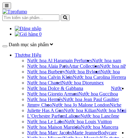
0
Danh mục sản phẩm
Thương Hiệu
Nước hoa Al Haramain Perfumes
Nước hoa nam
Nước hoa Alaia Paris
Attar Collection
Nước hoa nữ
Nước hoa Burberry
Nước hoa Bvlgari
Nước hoa
Nước hoa Calvin Klein
Nước hoa Carolina Herrera
Nước hoa Chanel
Nước hoa Dior
unisex
Nước hoa Dolce & Gabbana
Nước
Nước hoa Giorgio Armani
Nước hoa Gucci
hoa
Nước hoa Hermès
Nước hoa Jean Paul Gaultier
Jimmy Choo
Nước hoa Jo Malone London
Niche
Juliette Has A Gun
Nước hoa Kilian
Nước hoa Mini
L’Orchestre Parfum
Lalique
Nước hoa Lancôme
Nước hoa Le Labo
Nước hoa Louis Vuitton
Nước hoa Maison Margiela
Nước hoa Mancera
Nước hoa Marc Jacobs
Marie Jeanne
Bodycare