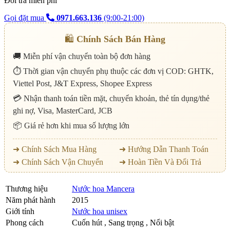
Đổi trả miễn phí
Gọi đặt mua
0971.663.136
(9:00-21:00)
🛍️
Chính Sách Bán Hàng
🚚 Miễn phí vận chuyển toàn bộ đơn hàng
⏱️ Thời gian vận chuyển phụ thuộc các đơn vị COD: GHTK,
Viettel Post, J&T Express, Shopee Express
💳 Nhận thanh toán tiền mặt, chuyển khoản, thẻ tín dụng/thẻ
ghi nợ, Visa, MasterCard, JCB
📦 Giá rẻ hơn khi mua số lượng lớn
➜ Chính Sách Mua Hàng
➜ Hướng Dẫn Thanh Toán
➜ Chính Sách Vận Chuyển
➜ Hoàn Tiền Và Đổi Trả
Thương hiệu
Nước hoa Mancera
Năm phát hành
2015
Giới tính
Nước hoa unisex
Phong cách
Cuốn hút , Sang trọng , Nổi bật