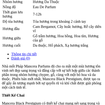
Nhóm hương
Hương Da Thuộc
Nồng độ
Eau De Parfum
Thời gian lưu
7-12h
hương
Độ tỏa hương
Tỏa hương trong khoảng 2 cánh tay
Cam Bergamot
,
Cây hoắc hương
,
Rễ cây diên
Hương đầu
vĩ
Gỗ trầm hương
,
Hoa hồng
,
Hoa tím
,
Hương
Hương giữa
của gỗ
Hương cuối
Da thuộc
,
Hổ phách
,
Xạ hương trắng
Thông tin chi tiết
Đánh giá (0)
Nhà mốt Pháp Mancera Parfums đã cho ra mắt một mùi hương tôn
vinh nét đẹp sang trọng và đẳng cấp với sự kết hợp giữa các thành
phần trong nhóm hương chypre, gỗ, cùng với một bó hoa và da
thuộc. Phiên bản mới nhất, Mancera Black Prestigium, được tạo ra
để gây ấn tượng mạnh bởi sự quyến rũ và khí chất được giải phóng
một cách tinh tế.
Thiết Kế Chai
Mancera Black Prestigium có thiết kế chai mang nét sang trọng và