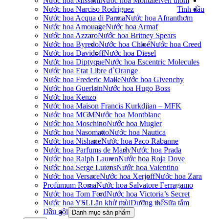
Nước hoa Missoni
Nước hoa Montale
Nến thơm
Nước hoa Narciso Rodriguez
Tinh dầu
Nước hoa Acqua di Parma
Nước hoa Afnan
thơm
Nước hoa Amouage
Nước hoa Armaf
Nước hoa Azzaro
Nước hoa Britney Spears
Nước hoa Byredo
Nước hoa Chloé
Nước hoa Creed
Nước hoa Davidoff
Nước hoa Diesel
Nước hoa Diptyque
Nước hoa Escentric Molecules
Nước hoa Etat Libre d`Orange
Nước hoa Frederic Malle
Nước hoa Givenchy
Nước hoa Guerlain
Nước hoa Hugo Boss
Nước hoa Kenzo
Nước hoa Maison Francis Kurkdjian – MFK
Nước hoa MCM
Nước hoa Montblanc
Nước hoa Moschino
Nước hoa Mugler
Nước hoa Nasomatto
Nước hoa Nautica
Nước hoa Nishane
Nước hoa Paco Rabanne
Nước hoa Parfums de Marly
Nước hoa Prada
Nước hoa Ralph Lauren
Nước hoa Roja Dove
Nước hoa Serge Lutens
Nước hoa Valentino
Nước hoa Versace
Nước hoa Xerjoff
Nước hoa Zara
Profumum Roma
Nước hoa Salvatore Ferragamo
Nước hoa Tom Ford
Nước hoa Victoria’s Secret
Nước hoa YSL
Lăn khử mùi
Dưỡng thể
Sữa tắm
Dầu gội
Danh mục sản phẩm