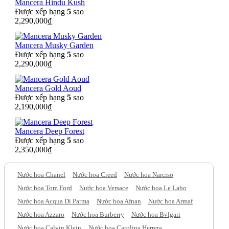
Mancera Hindu Kush
Được xếp hạng
5
sao
2,290,000
₫
Mancera Musky Garden
Được xếp hạng
5
sao
2,290,000
₫
Mancera Gold Aoud
Được xếp hạng
5
sao
2,190,000
₫
Mancera Deep Forest
Được xếp hạng
5
sao
2,350,000
₫
Nước hoa Chanel
Nước hoa Creed
Nước hoa Narciso
Nước hoa Tom Ford
Nước hoa Versace
Nước hoa Le Labo
Nước hoa Acqua Di Parma
Nước hoa Afnan
Nước hoa Armaf
Nước hoa Azzaro
Nước hoa Burberry
Nước hoa Bvlgari
Nước hoa Calvin Klein
Nước hoa Carolina Herrera