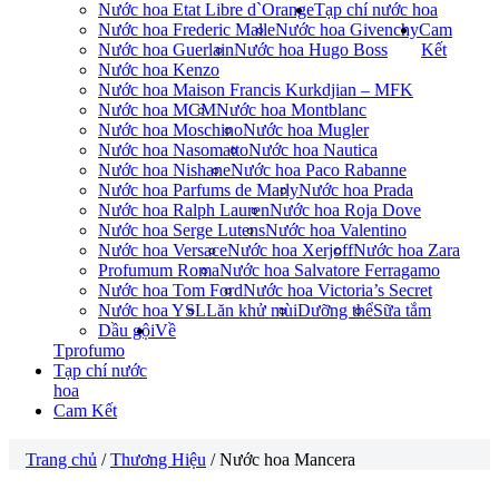
Nước hoa Etat Libre d`Orange
Tạp chí nước hoa
Nước hoa Frederic Malle
Nước hoa Givenchy
Cam
Nước hoa Guerlain
Nước hoa Hugo Boss
Kết
Nước hoa Kenzo
Nước hoa Maison Francis Kurkdjian – MFK
Nước hoa MCM
Nước hoa Montblanc
Nước hoa Moschino
Nước hoa Mugler
Nước hoa Nasomatto
Nước hoa Nautica
Nước hoa Nishane
Nước hoa Paco Rabanne
Nước hoa Parfums de Marly
Nước hoa Prada
Nước hoa Ralph Lauren
Nước hoa Roja Dove
Nước hoa Serge Lutens
Nước hoa Valentino
Nước hoa Versace
Nước hoa Xerjoff
Nước hoa Zara
Profumum Roma
Nước hoa Salvatore Ferragamo
Nước hoa Tom Ford
Nước hoa Victoria’s Secret
Nước hoa YSL
Lăn khử mùi
Dưỡng thể
Sữa tắm
Dầu gội
Về
Tprofumo
Tạp chí nước
hoa
Cam Kết
Trang chủ
/
Thương Hiệu
/ Nước hoa Mancera