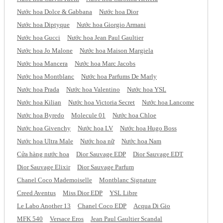
Nước hoa Dolce & Gabbana
Nước hoa Dior
Nước hoa Diptyque
Nước hoa Giorgio Armani
Nước hoa Gucci
Nước hoa Jean Paul Gaultier
Nước hoa Jo Malone
Nước hoa Maison Margiela
Nước hoa Mancera
Nước hoa Marc Jacobs
Nước hoa Montblanc
Nước hoa Parfums De Marly
Nước hoa Prada
Nước hoa Valentino
Nước hoa YSL
Nước hoa Kilian
Nước hoa Victoria Secret
Nước hoa Lancome
Nước hoa Byredo
Molecule 01
Nước hoa Chloe
Nước hoa Givenchy
Nước hoa LV
Nước hoa Hugo Boss
Nước hoa Ultra Male
Nước hoa nữ
Nước hoa Nam
Cửa hàng nước hoa
Dior Sauvage EDP
Dior Sauvage EDT
Dior Sauvage Elixir
Dior Sauvage Parfum
Chanel Coco Mademoiselle
Montblanc Signature
Creed Aventus
Miss Dior EDP
YSL Libre
Le Labo Another 13
Chanel Coco EDP
Acqua Di Gio
MFK 540
Versace Eros
Jean Paul Gaultier Scandal