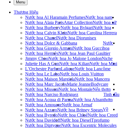
Menu
Thương Hiệu
Nước hoa Al Haramain Perfumes
Nước hoa nam
Nước hoa Alaia Paris
Attar Collection
Nước hoa nữ
Nước hoa Burberry
Nước hoa Bvlgari
Nước hoa
Nước hoa Calvin Klein
Nước hoa Carolina Herrera
Nước hoa Chanel
Nước hoa Dior
unisex
Nước hoa Dolce & Gabbana
Nước
Nước hoa Giorgio Armani
Nước hoa Gucci
hoa
Nước hoa Hermès
Nước hoa Jean Paul Gaultier
Jimmy Choo
Nước hoa Jo Malone London
Niche
Juliette Has A Gun
Nước hoa Kilian
Nước hoa Mini
L’Orchestre Parfum
Lalique
Nước hoa Lancôme
Nước hoa Le Labo
Nước hoa Louis Vuitton
Nước hoa Maison Margiela
Nước hoa Mancera
Nước hoa Marc Jacobs
Marie Jeanne
Bodycare
Nước hoa Missoni
Nước hoa Montale
Nến thơm
Nước hoa Narciso Rodriguez
Tinh dầu
Nước hoa Acqua di Parma
Nước hoa Afnan
thơm
Nước hoa Amouage
Nước hoa Armaf
Về
Nước hoa Azzaro
Nước hoa Britney Spears
Nước hoa Byredo
Nước hoa Chloé
Nước hoa Creed
Nước hoa Davidoff
Nước hoa Diesel
Tprofumo
Nước hoa Diptyque
Nước hoa Escentric Molecules