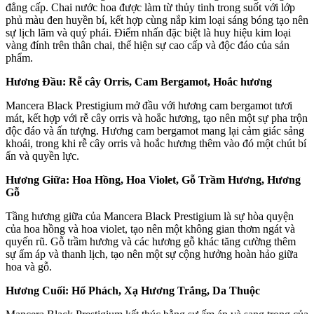
đẳng cấp. Chai nước hoa được làm từ thủy tinh trong suốt với lớp
phủ màu đen huyền bí, kết hợp cùng nắp kim loại sáng bóng tạo nên
sự lịch lãm và quý phái. Điểm nhấn đặc biệt là huy hiệu kim loại
vàng đính trên thân chai, thể hiện sự cao cấp và độc đáo của sản
phẩm.
Hương Đầu: Rễ cây Orris, Cam Bergamot, Hoắc hương
Mancera Black Prestigium mở đầu với hương cam bergamot tươi
mát, kết hợp với rễ cây orris và hoắc hương, tạo nên một sự pha trộn
độc đáo và ấn tượng. Hương cam bergamot mang lại cảm giác sảng
khoái, trong khi rễ cây orris và hoắc hương thêm vào đó một chút bí
ẩn và quyền lực.
Hương Giữa: Hoa Hồng, Hoa Violet, Gỗ Trầm Hương, Hương
Gỗ
Tầng hương giữa của Mancera Black Prestigium là sự hòa quyện
của hoa hồng và hoa violet, tạo nên một không gian thơm ngát và
quyến rũ. Gỗ trầm hương và các hương gỗ khác tăng cường thêm
sự ấm áp và thanh lịch, tạo nên một sự cộng hưởng hoàn hảo giữa
hoa và gỗ.
Hương Cuối: Hổ Phách, Xạ Hương Trắng, Da Thuộc