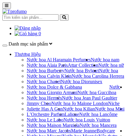
0
Danh mục sản phẩm
Thương Hiệu
Nước hoa Al Haramain Perfumes
Nước hoa nam
Nước hoa Alaia Paris
Attar Collection
Nước hoa nữ
Nước hoa Burberry
Nước hoa Bvlgari
Nước hoa
Nước hoa Calvin Klein
Nước hoa Carolina Herrera
Nước hoa Chanel
Nước hoa Dior
unisex
Nước hoa Dolce & Gabbana
Nước
Nước hoa Giorgio Armani
Nước hoa Gucci
hoa
Nước hoa Hermès
Nước hoa Jean Paul Gaultier
Jimmy Choo
Nước hoa Jo Malone London
Niche
Juliette Has A Gun
Nước hoa Kilian
Nước hoa Mini
L’Orchestre Parfum
Lalique
Nước hoa Lancôme
Nước hoa Le Labo
Nước hoa Louis Vuitton
Nước hoa Maison Margiela
Nước hoa Mancera
Nước hoa Marc Jacobs
Marie Jeanne
Bodycare