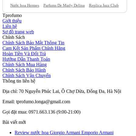
Nước hoa Hermes
Parfums De Marly Delina
Replica Jazz Club
Tprofumo
Giới thiệu
Liên hệ
Sơ đồ trang web
Chính Sách
Chính Sách Bảo Mật Thông Tin
Cam Kết Sản Phẩm Chính Hãng
Hoàn Tiền Và Đổi Trả
Hướng Dẫn Thanh Toán
Chính Sách Mua Hàng
Chính Sách Bảo Hành
Chính Sách Vận Chuyển
Thông tin liên hệ
Địa chỉ: 70 Nguyễn Phúc Lai, Ô Chợ Dừa, Đống Đa, Hà Nội
Email: tprofumo.longa@gmail.com
Gọi đặt mua: 0971.663.136 (9:00-21:00)
Bài viết mới
Review nước hoa Giorgio Armani Emporio Armani