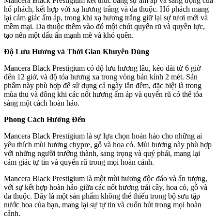
Mancera Black Prestigium kết thúc bằng sự ấm áp và sang trọng của
hổ phách, kết hợp với xạ hương trắng và da thuộc. Hổ phách mang
lại cảm giác ấm áp, trong khi xạ hương trắng giữ lại sự tươi mới và
mềm mại. Da thuộc thêm vào đó một chút quyến rũ và quyền lực,
tạo nên một dấu ấn mạnh mẽ và khó quên.
Độ Lưu Hương và Thời Gian Khuyên Dùng
Mancera Black Prestigium có độ lưu hương lâu, kéo dài từ 6 giờ
đến 12 giờ, và độ tỏa hương xa trong vòng bán kính 2 mét. Sản
phẩm này phù hợp để sử dụng cả ngày lẫn đêm, đặc biệt là trong
mùa thu và đông khi các nốt hương ấm áp và quyến rũ có thể tỏa
sáng một cách hoàn hảo.
Phong Cách Hướng Đến
Mancera Black Prestigium là sự lựa chọn hoàn hảo cho những ai
yêu thích mùi hương chypre, gỗ và hoa cỏ. Mùi hương này phù hợp
với những người trưởng thành, sang trọng và quý phái, mang lại
cảm giác tự tin và quyến rũ trong mọi hoàn cảnh.
Mancera Black Prestigium là một mùi hương độc đáo và ấn tượng,
với sự kết hợp hoàn hảo giữa các nốt hương trái cây, hoa cỏ, gỗ và
da thuộc. Đây là một sản phẩm không thể thiếu trong bộ sưu tập
nước hoa của bạn, mang lại sự tự tin và cuốn hút trong mọi hoàn
cảnh.