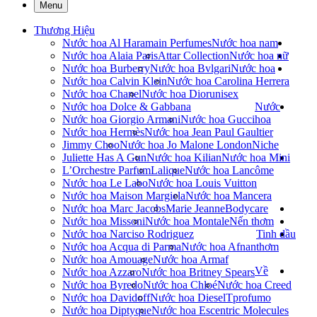
Menu
Thương Hiệu
Nước hoa Al Haramain Perfumes
Nước hoa nam
Nước hoa Alaia Paris
Attar Collection
Nước hoa nữ
Nước hoa Burberry
Nước hoa Bvlgari
Nước hoa
Nước hoa Calvin Klein
Nước hoa Carolina Herrera
Nước hoa Chanel
Nước hoa Dior
unisex
Nước hoa Dolce & Gabbana
Nước
Nước hoa Giorgio Armani
Nước hoa Gucci
hoa
Nước hoa Hermès
Nước hoa Jean Paul Gaultier
Jimmy Choo
Nước hoa Jo Malone London
Niche
Juliette Has A Gun
Nước hoa Kilian
Nước hoa Mini
L’Orchestre Parfum
Lalique
Nước hoa Lancôme
Nước hoa Le Labo
Nước hoa Louis Vuitton
Nước hoa Maison Margiela
Nước hoa Mancera
Nước hoa Marc Jacobs
Marie Jeanne
Bodycare
Nước hoa Missoni
Nước hoa Montale
Nến thơm
Nước hoa Narciso Rodriguez
Tinh dầu
Nước hoa Acqua di Parma
Nước hoa Afnan
thơm
Nước hoa Amouage
Nước hoa Armaf
Về
Nước hoa Azzaro
Nước hoa Britney Spears
Nước hoa Byredo
Nước hoa Chloé
Nước hoa Creed
Nước hoa Davidoff
Nước hoa Diesel
Tprofumo
Nước hoa Diptyque
Nước hoa Escentric Molecules