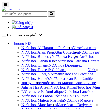
0
Danh mục sản phẩm
Thương Hiệu
Nước hoa Al Haramain Perfumes
Nước hoa nam
Nước hoa Alaia Paris
Attar Collection
Nước hoa nữ
Nước hoa Burberry
Nước hoa Bvlgari
Nước hoa
Nước hoa Calvin Klein
Nước hoa Carolina Herrera
Nước hoa Chanel
Nước hoa Dior
unisex
Nước hoa Dolce & Gabbana
Nước
Nước hoa Giorgio Armani
Nước hoa Gucci
hoa
Nước hoa Hermès
Nước hoa Jean Paul Gaultier
Jimmy Choo
Nước hoa Jo Malone London
Niche
Juliette Has A Gun
Nước hoa Kilian
Nước hoa Mini
L’Orchestre Parfum
Lalique
Nước hoa Lancôme
Nước hoa Le Labo
Nước hoa Louis Vuitton
Nước hoa Maison Margiela
Nước hoa Mancera
Nước hoa Marc Jacobs
Marie Jeanne
Bodycare