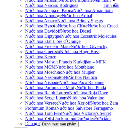
Nước hoa Missoni
Nước hoa Montale
Nến thơm
Nước hoa Narciso Rodriguez
Tinh dầu
Nước hoa Acqua di Parma
Nước hoa Afnan
thơm
Nước hoa Amouage
Nước hoa Armaf
Nước hoa Azzaro
Nước hoa Britney Spears
Nước hoa Byredo
Nước hoa Chloé
Nước hoa Creed
Nước hoa Davidoff
Nước hoa Diesel
Nước hoa Diptyque
Nước hoa Escentric Molecules
Nước hoa Etat Libre d`Orange
Nước hoa Frederic Malle
Nước hoa Givenchy
Nước hoa Guerlain
Nước hoa Hugo Boss
Nước hoa Kenzo
Nước hoa Maison Francis Kurkdjian – MFK
Nước hoa MCM
Nước hoa Montblanc
Nước hoa Moschino
Nước hoa Mugler
Nước hoa Nasomatto
Nước hoa Nautica
Nước hoa Nishane
Nước hoa Paco Rabanne
Nước hoa Parfums de Marly
Nước hoa Prada
Nước hoa Ralph Lauren
Nước hoa Roja Dove
Nước hoa Serge Lutens
Nước hoa Valentino
Nước hoa Versace
Nước hoa Xerjoff
Nước hoa Zara
Profumum Roma
Nước hoa Salvatore Ferragamo
Nước hoa Tom Ford
Nước hoa Victoria’s Secret
Nước hoa YSL
Lăn khử mùi
Dưỡng thể
Sữa tắm
Dầu gội
Danh mục sản phẩm