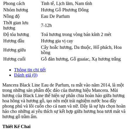
Phong cách
Tinh tế, Lịch lãm, Nam tính
Nhóm hương
Hương Gỗ Phương Đông
Nồng độ
Eau De Parfum
Thời gian lưu
7-12h
hương
Độ tỏa hương
Toả hương trong vòng bán kính 2 mét
Hương đầu
Hương gia vị cay
Cây hoắc hương
,
Da thuộc
,
Hổ phách
,
Hoa
Hương giữa
hồng
Hương cuối
Gỗ đàn hương
,
Gỗ guaiac
,
Xạ hương trắng
Thông tin chi tiết
Đánh giá (0)
Mancera Black Line Eau de Parfum, ra mắt vào năm 2014, là một
trong những sản phẩm độc đáo của thương hiệu Mancera. Mùi
hương của Black Line thể hiện sự phân chia hoàn hảo giữa hương
hoa hồng và hương gỗ, tạo nên một trải nghiệm nước hoa đầy
phong phú và lôi cuốn cho cả nam và nữ. Đây là sự lựa chọn hoàn
hảo cho những ai yêu thích sự kết hợp giữa hương hoa tươi mát và
hương gỗ trầm ấm.
Thiết Kế Chai