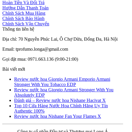
Hoàn Tiền Và Đổi Trả
Hướng Dẫn Thanh Toán
Chính Sách Mua Hàng
Chính Sách Bảo Hành
Chính Sách Vận Chuyển
Thông tin liên hệ
Địa chỉ: 70 Nguyễn Phúc Lai, Ô Chợ Dừa, Đống Đa, Hà Nội
Email: tprofumo.longa@gmail.com
Gọi đặt mua: 0971.663.136 (9:00-21:00)
Bài viết mới
Review nước hoa Giorgio Armani Emporio Armani
Stronger With You Tobacco EDP
Review nước hoa Giorgio Armani Stronger With You
Absolutely EDP
Đánh giá – Review nước hoa Nishane Hacivat X
Top 10 Cửa Hàng Nước Hoa Chính Hãng Uy Tín
Authentic 100%
Review nước hoa Nishane Fan Your Flames X
Công ty cổ phần Đầu tư và Thương mại Long Á