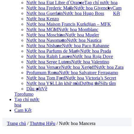
Nước hoa Etat Libre d`Orange
Tạp chí nước hoa
Nước hoa Frederic Malle
Nước hoa Givenchy
Cam
Nước hoa Guerlain
Nước hoa Hugo Boss
Kết
Nước hoa Kenzo
Nước hoa Maison Francis Kurkdjian – MFK
Nước hoa MCM
Nước hoa Montblanc
Nước hoa Moschino
Nước hoa Mugler
Nước hoa Nasomatto
Nước hoa Nautica
Nước hoa Nishane
Nước hoa Paco Rabanne
Nước hoa Parfums de Marly
Nước hoa Prada
Nước hoa Ralph Lauren
Nước hoa Roja Dove
Nước hoa Serge Lutens
Nước hoa Valentino
Nước hoa Versace
Nước hoa Xerjoff
Nước hoa Zara
Profumum Roma
Nước hoa Salvatore Ferragamo
Nước hoa Tom Ford
Nước hoa Victoria’s Secret
Nước hoa YSL
Lăn khử mùi
Dưỡng thể
Sữa tắm
Dầu gội
Về
Tprofumo
Tạp chí nước
hoa
Cam Kết
Trang chủ
/
Thương Hiệu
/ Nước hoa Mancera