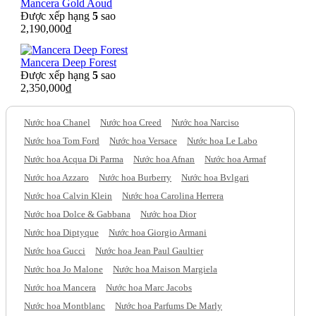
Mancera Gold Aoud
Được xếp hạng
5
sao
2,190,000
₫
Mancera Deep Forest
Được xếp hạng
5
sao
2,350,000
₫
Nước hoa Chanel
Nước hoa Creed
Nước hoa Narciso
Nước hoa Tom Ford
Nước hoa Versace
Nước hoa Le Labo
Nước hoa Acqua Di Parma
Nước hoa Afnan
Nước hoa Armaf
Nước hoa Azzaro
Nước hoa Burberry
Nước hoa Bvlgari
Nước hoa Calvin Klein
Nước hoa Carolina Herrera
Nước hoa Dolce & Gabbana
Nước hoa Dior
Nước hoa Diptyque
Nước hoa Giorgio Armani
Nước hoa Gucci
Nước hoa Jean Paul Gaultier
Nước hoa Jo Malone
Nước hoa Maison Margiela
Nước hoa Mancera
Nước hoa Marc Jacobs
Nước hoa Montblanc
Nước hoa Parfums De Marly