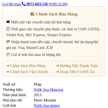
Gọi đặt mua
0971.663.136
(9:00-21:00)
🛍️
Chính Sách Bán Hàng
🚚 Miễn phí vận chuyển toàn bộ đơn hàng
⏱️ Thời gian vận chuyển phụ thuộc các đơn vị COD: GHTK,
Viettel Post, J&T Express, Shopee Express
💳 Nhận thanh toán tiền mặt, chuyển khoản, thẻ tín dụng/thẻ
ghi nợ, Visa, MasterCard, JCB
📦 Giá rẻ hơn khi mua số lượng lớn
➜ Chính Sách Mua Hàng
➜ Hướng Dẫn Thanh Toán
➜ Chính Sách Vận Chuyển
➜ Hoàn Tiền Và Đổi Trả
Xuất xứ
Pháp
Thương hiệu
Nước hoa Mancera
Năm phát hành
2013
Nhà pha chế
Pierre Montale
Giới tính
Nước hoa unisex