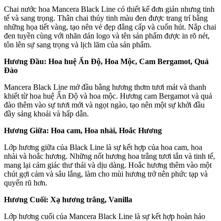
Chai nước hoa Mancera Black Line có thiết kế đơn giản nhưng tinh
tế và sang trọng. Thân chai thủy tinh màu đen được trang trí bằng
những họa tiết vàng, tạo nên vẻ đẹp đẳng cấp và cuốn hút. Nắp chai
đen tuyền cùng với nhãn dán logo và tên sản phẩm được in rõ nét,
tôn lên sự sang trọng và lịch lãm của sản phẩm.
Hương Đầu: Hoa huệ Ấn Độ, Hoa Mộc, Cam Bergamot, Quả
Đào
Mancera Black Line mở đầu bằng hương thơm tươi mát và thanh
khiết từ hoa huệ Ấn Độ và hoa mộc. Hương cam Bergamot và quả
đào thêm vào sự tươi mới và ngọt ngào, tạo nên một sự khởi đầu
đầy sảng khoái và hấp dẫn.
Hương Giữa: Hoa cam, Hoa nhài, Hoắc Hương
Lớp hương giữa của Black Line là sự kết hợp của hoa cam, hoa
nhài và hoắc hương. Những nốt hương hoa trắng tươi tắn và tinh tế,
mang lại cảm giác thư thái và dịu dàng. Hoắc hương thêm vào một
chút gợi cảm và sâu lắng, làm cho mùi hương trở nên phức tạp và
quyến rũ hơn.
Hương Cuối: Xạ hương trắng, Vanilla
Lớp hương cuối của Mancera Black Line là sự kết hợp hoàn hảo