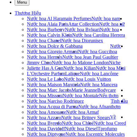
Menu
Thương Hiệu
Nước hoa Al Haramain Perfumes
Nước hoa nam
Nước hoa Alaia Paris
Attar Collection
Nước hoa nữ
Nước hoa Burberry
Nước hoa Bvlgari
Nước hoa
Nước hoa Calvin Klein
Nước hoa Carolina Herrera
Nước hoa Chanel
Nước hoa Dior
unisex
Nước hoa Dolce & Gabbana
Nước
Nước hoa Giorgio Armani
Nước hoa Gucci
hoa
Nước hoa Hermès
Nước hoa Jean Paul Gaultier
Jimmy Choo
Nước hoa Jo Malone London
Niche
Juliette Has A Gun
Nước hoa Kilian
Nước hoa Mini
L’Orchestre Parfum
Lalique
Nước hoa Lancôme
Nước hoa Le Labo
Nước hoa Louis Vuitton
Nước hoa Maison Margiela
Nước hoa Mancera
Nước hoa Marc Jacobs
Marie Jeanne
Bodycare
Nước hoa Missoni
Nước hoa Montale
Nến thơm
Nước hoa Narciso Rodriguez
Tinh dầu
Nước hoa Acqua di Parma
Nước hoa Afnan
thơm
Nước hoa Amouage
Nước hoa Armaf
Về
Nước hoa Azzaro
Nước hoa Britney Spears
Nước hoa Byredo
Nước hoa Chloé
Nước hoa Creed
Nước hoa Davidoff
Nước hoa Diesel
Tprofumo
Nước hoa Diptyque
Nước hoa Escentric Molecules