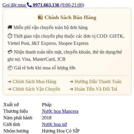
Gọi đặt mua
0971.663.136
(9:00-21:00)
🛍️
Chính Sách Bán Hàng
🚚 Miễn phí vận chuyển toàn bộ đơn hàng
⏱️ Thời gian vận chuyển phụ thuộc các đơn vị COD: GHTK,
Viettel Post, J&T Express, Shopee Express
💳 Nhận thanh toán tiền mặt, chuyển khoản, thẻ tín dụng/thẻ
ghi nợ, Visa, MasterCard, JCB
📦 Giá rẻ hơn khi mua số lượng lớn
➜ Chính Sách Mua Hàng
➜ Hướng Dẫn Thanh Toán
➜ Chính Sách Vận Chuyển
➜ Hoàn Tiền Và Đổi Trả
Xuất xứ
Pháp
Thương hiệu
Nước hoa Mancera
Năm phát hành
2018
Giới tính
Nước hoa nữ
Nhóm hương
Hương Hoa Cỏ SÍP