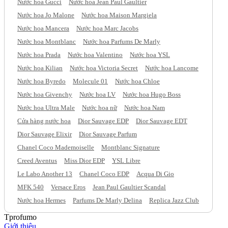
Nước hoa Gucci
Nước hoa Jean Paul Gaultier
Nước hoa Jo Malone
Nước hoa Maison Margiela
Nước hoa Mancera
Nước hoa Marc Jacobs
Nước hoa Montblanc
Nước hoa Parfums De Marly
Nước hoa Prada
Nước hoa Valentino
Nước hoa YSL
Nước hoa Kilian
Nước hoa Victoria Secret
Nước hoa Lancome
Nước hoa Byredo
Molecule 01
Nước hoa Chloe
Nước hoa Givenchy
Nước hoa LV
Nước hoa Hugo Boss
Nước hoa Ultra Male
Nước hoa nữ
Nước hoa Nam
Cửa hàng nước hoa
Dior Sauvage EDP
Dior Sauvage EDT
Dior Sauvage Elixir
Dior Sauvage Parfum
Chanel Coco Mademoiselle
Montblanc Signature
Creed Aventus
Miss Dior EDP
YSL Libre
Le Labo Another 13
Chanel Coco EDP
Acqua Di Gio
MFK 540
Versace Eros
Jean Paul Gaultier Scandal
Nước hoa Hermes
Parfums De Marly Delina
Replica Jazz Club
Tprofumo
Giới thiệu