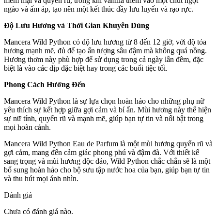
mềm mại và quyến rũ, trong khi vanilla thêm vào một chút ngọt
ngào và ấm áp, tạo nên một kết thúc đầy lưu luyến và rạo rực.
Độ Lưu Hương và Thời Gian Khuyên Dùng
Mancera Wild Python có độ lưu hương từ 8 đến 12 giờ, với độ tỏa
hương mạnh mẽ, đủ để tạo ấn tượng sâu đậm mà không quá nồng.
Hương thơm này phù hợp để sử dụng trong cả ngày lẫn đêm, đặc
biệt là vào các dịp đặc biệt hay trong các buổi tiệc tối.
Phong Cách Hướng Đến
Mancera Wild Python là sự lựa chọn hoàn hảo cho những phụ nữ
yêu thích sự kết hợp giữa gợi cảm và bí ẩn. Mùi hương này thể hiện
sự nữ tính, quyến rũ và mạnh mẽ, giúp bạn tự tin và nổi bật trong
mọi hoàn cảnh.
Mancera Wild Python Eau de Parfum là một mùi hương quyến rũ và
gợi cảm, mang đến cảm giác phong phú và đậm đà. Với thiết kế
sang trọng và mùi hương độc đáo, Wild Python chắc chắn sẽ là một
bổ sung hoàn hảo cho bộ sưu tập nước hoa của bạn, giúp bạn tự tin
và thu hút mọi ánh nhìn.
Đánh giá
Chưa có đánh giá nào.