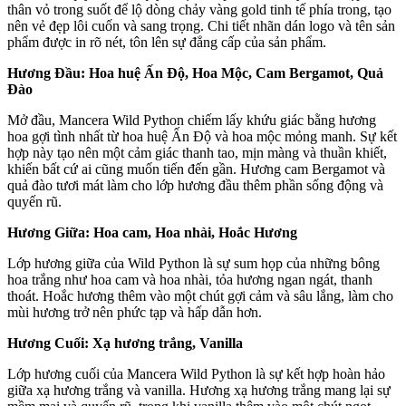
thân vỏ trong suốt để lộ dòng chảy vàng gold tinh tế phía trong, tạo
nên vẻ đẹp lôi cuốn và sang trọng. Chi tiết nhãn dán logo và tên sản
phẩm được in rõ nét, tôn lên sự đẳng cấp của sản phẩm.
Hương Đầu: Hoa huệ Ấn Độ, Hoa Mộc, Cam Bergamot, Quả
Đào
Mở đầu, Mancera Wild Python chiếm lấy khứu giác bằng hương
hoa gợi tình nhất từ hoa huệ Ấn Độ và hoa mộc mỏng manh. Sự kết
hợp này tạo nên một cảm giác thanh tao, mịn màng và thuần khiết,
khiến bất cứ ai cũng muốn tiến đến gần. Hương cam Bergamot và
quả đào tươi mát làm cho lớp hương đầu thêm phần sống động và
quyến rũ.
Hương Giữa: Hoa cam, Hoa nhài, Hoắc Hương
Lớp hương giữa của Wild Python là sự sum họp của những bông
hoa trắng như hoa cam và hoa nhài, tỏa hương ngan ngát, thanh
thoát. Hoắc hương thêm vào một chút gợi cảm và sâu lắng, làm cho
mùi hương trở nên phức tạp và hấp dẫn hơn.
Hương Cuối: Xạ hương trắng, Vanilla
Lớp hương cuối của Mancera Wild Python là sự kết hợp hoàn hảo
giữa xạ hương trắng và vanilla. Hương xạ hương trắng mang lại sự