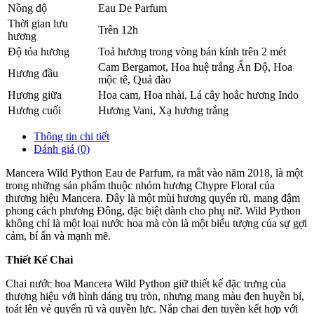
Nồng độ
Eau De Parfum
Thời gian lưu
Trên 12h
hương
Độ tỏa hương
Toả hương trong vòng bán kính trên 2 mét
Cam Bergamot
,
Hoa huệ trắng Ấn Độ
,
Hoa
Hương đầu
mộc tê
,
Quả đào
Hương giữa
Hoa cam
,
Hoa nhài
,
Lá cây hoắc hương Indo
Hương cuối
Hương Vani
,
Xạ hương trắng
Thông tin chi tiết
Đánh giá (0)
Mancera Wild Python Eau de Parfum, ra mắt vào năm 2018, là một
trong những sản phẩm thuộc nhóm hương Chypre Floral của
thương hiệu Mancera. Đây là một mùi hương quyến rũ, mang đậm
phong cách phương Đông, đặc biệt dành cho phụ nữ. Wild Python
không chỉ là một loại nước hoa mà còn là một biểu tượng của sự gợi
cảm, bí ẩn và mạnh mẽ.
Thiết Kế Chai
Chai nước hoa Mancera Wild Python giữ thiết kế đặc trưng của
thương hiệu với hình dáng trụ tròn, nhưng mang màu đen huyền bí,
toát lên vẻ quyến rũ và quyền lực. Nắp chai đen tuyền kết hợp với