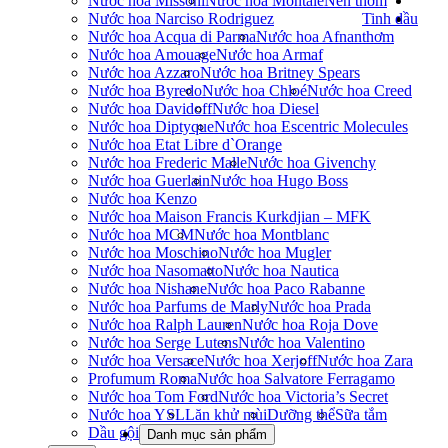
Nước hoa Missoni
Nước hoa Montale
Nến thơm
Nước hoa Narciso Rodriguez
Tinh dầu
Nước hoa Acqua di Parma
Nước hoa Afnan
thơm
Nước hoa Amouage
Nước hoa Armaf
Nước hoa Azzaro
Nước hoa Britney Spears
Nước hoa Byredo
Nước hoa Chloé
Nước hoa Creed
Nước hoa Davidoff
Nước hoa Diesel
Nước hoa Diptyque
Nước hoa Escentric Molecules
Nước hoa Etat Libre d`Orange
Nước hoa Frederic Malle
Nước hoa Givenchy
Nước hoa Guerlain
Nước hoa Hugo Boss
Nước hoa Kenzo
Nước hoa Maison Francis Kurkdjian – MFK
Nước hoa MCM
Nước hoa Montblanc
Nước hoa Moschino
Nước hoa Mugler
Nước hoa Nasomatto
Nước hoa Nautica
Nước hoa Nishane
Nước hoa Paco Rabanne
Nước hoa Parfums de Marly
Nước hoa Prada
Nước hoa Ralph Lauren
Nước hoa Roja Dove
Nước hoa Serge Lutens
Nước hoa Valentino
Nước hoa Versace
Nước hoa Xerjoff
Nước hoa Zara
Profumum Roma
Nước hoa Salvatore Ferragamo
Nước hoa Tom Ford
Nước hoa Victoria’s Secret
Nước hoa YSL
Lăn khử mùi
Dưỡng thể
Sữa tắm
Dầu gội
Danh mục sản phẩm