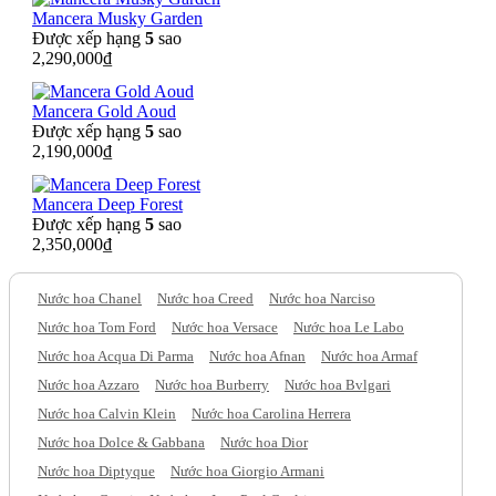
Mancera Musky Garden
Được xếp hạng
5
sao
2,290,000
₫
Mancera Gold Aoud
Được xếp hạng
5
sao
2,190,000
₫
Mancera Deep Forest
Được xếp hạng
5
sao
2,350,000
₫
Nước hoa Chanel
Nước hoa Creed
Nước hoa Narciso
Nước hoa Tom Ford
Nước hoa Versace
Nước hoa Le Labo
Nước hoa Acqua Di Parma
Nước hoa Afnan
Nước hoa Armaf
Nước hoa Azzaro
Nước hoa Burberry
Nước hoa Bvlgari
Nước hoa Calvin Klein
Nước hoa Carolina Herrera
Nước hoa Dolce & Gabbana
Nước hoa Dior
Nước hoa Diptyque
Nước hoa Giorgio Armani