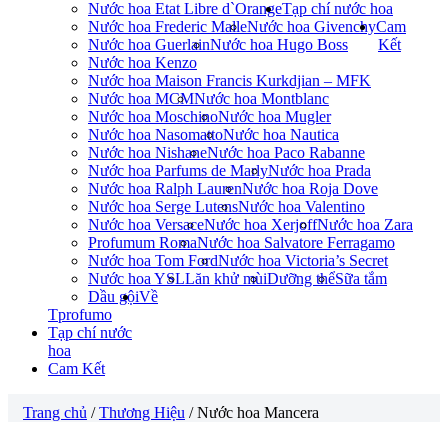
Nước hoa Etat Libre d`Orange
Tạp chí nước hoa
Nước hoa Frederic Malle
Nước hoa Givenchy
Cam
Nước hoa Guerlain
Nước hoa Hugo Boss
Kết
Nước hoa Kenzo
Nước hoa Maison Francis Kurkdjian – MFK
Nước hoa MCM
Nước hoa Montblanc
Nước hoa Moschino
Nước hoa Mugler
Nước hoa Nasomatto
Nước hoa Nautica
Nước hoa Nishane
Nước hoa Paco Rabanne
Nước hoa Parfums de Marly
Nước hoa Prada
Nước hoa Ralph Lauren
Nước hoa Roja Dove
Nước hoa Serge Lutens
Nước hoa Valentino
Nước hoa Versace
Nước hoa Xerjoff
Nước hoa Zara
Profumum Roma
Nước hoa Salvatore Ferragamo
Nước hoa Tom Ford
Nước hoa Victoria’s Secret
Nước hoa YSL
Lăn khử mùi
Dưỡng thể
Sữa tắm
Dầu gội
Về
Tprofumo
Tạp chí nước
hoa
Cam Kết
Trang chủ
/
Thương Hiệu
/ Nước hoa Mancera