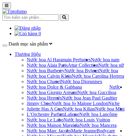
0
Danh mục sản phẩm
Thương Hiệu
Nước hoa Al Haramain Perfumes
Nước hoa nam
Nước hoa Alaia Paris
Attar Collection
Nước hoa nữ
Nước hoa Burberry
Nước hoa Bvlgari
Nước hoa
Nước hoa Calvin Klein
Nước hoa Carolina Herrera
Nước hoa Chanel
Nước hoa Dior
unisex
Nước hoa Dolce & Gabbana
Nước
Nước hoa Giorgio Armani
Nước hoa Gucci
hoa
Nước hoa Hermès
Nước hoa Jean Paul Gaultier
Jimmy Choo
Nước hoa Jo Malone London
Niche
Juliette Has A Gun
Nước hoa Kilian
Nước hoa Mini
L’Orchestre Parfum
Lalique
Nước hoa Lancôme
Nước hoa Le Labo
Nước hoa Louis Vuitton
Nước hoa Maison Margiela
Nước hoa Mancera
Nước hoa Marc Jacobs
Marie Jeanne
Bodycare