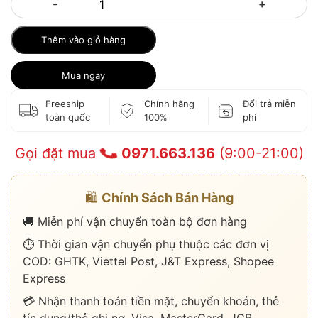
-
+
Thêm vào giỏ hàng
Mua ngay
Freeship
Chính hãng
Đổi trả miễn
toàn quốc
100%
phí
Gọi đặt mua
0971.663.136
(9:00-21:00)
🛍️
Chính Sách Bán Hàng
🚚 Miễn phí vận chuyển toàn bộ đơn hàng
⏱️ Thời gian vận chuyển phụ thuộc các đơn vị
COD: GHTK, Viettel Post, J&T Express, Shopee
Express
💳 Nhận thanh toán tiền mặt, chuyển khoản, thẻ