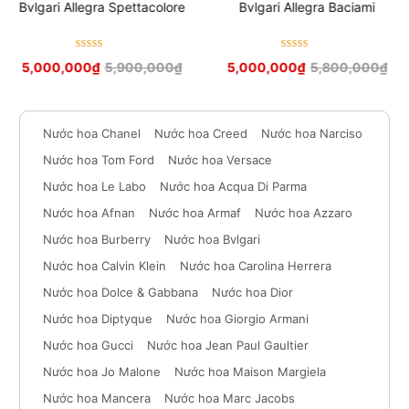
Bvlgari Allegra Spettacolore
Bvlgari Allegra Baciami
Được xếp
Được xếp
5,000,000
₫
5,900,000
₫
5,000,000
₫
5,800,000
₫
hạng
5
sao
hạng
5
sao
Nước hoa Chanel
Nước hoa Creed
Nước hoa Narciso
Nước hoa Tom Ford
Nước hoa Versace
Nước hoa Le Labo
Nước hoa Acqua Di Parma
Nước hoa Afnan
Nước hoa Armaf
Nước hoa Azzaro
Nước hoa Burberry
Nước hoa Bvlgari
Nước hoa Calvin Klein
Nước hoa Carolina Herrera
Nước hoa Dolce & Gabbana
Nước hoa Dior
Nước hoa Diptyque
Nước hoa Giorgio Armani
Nước hoa Gucci
Nước hoa Jean Paul Gaultier
Nước hoa Jo Malone
Nước hoa Maison Margiela
Nước hoa Mancera
Nước hoa Marc Jacobs