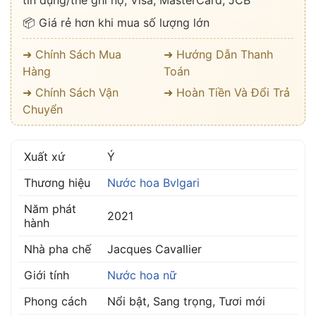
tín dụng/thẻ ghi nợ, Visa, MasterCard, JCB
📦 Giá rẻ hơn khi mua số lượng lớn
➜ Chính Sách Mua
➜ Hướng Dẫn Thanh
Hàng
Toán
➜ Chính Sách Vận
➜ Hoàn Tiền Và Đổi Trả
Chuyển
Xuất xứ
Ý
Thương hiệu
Nước hoa Bvlgari
Năm phát
2021
hành
Nhà pha chế
Jacques Cavallier
Giới tính
Nước hoa nữ
Phong cách
Nổi bật, Sang trọng, Tươi mới