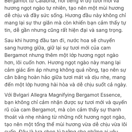
Bergamot từ Calabria, nổi tiếng vì độ tươi mới và
hương ngọt ngào tự nhiên, tạo nên một mùi hương
dễ chịu và đầy sức sống. Hương đầu này không chỉ
mang lại sự thư giãn mà còn khiến bạn cảm thấy tự
tin, dễ gần nhưng cũng rất hiện đại và sang trọng.
Sau khi hương đầu tan đi, nước hoa sẽ chuyển
sang hương giữa, giữ lại sự tươi mới của cam
Bergamot nhưng thêm một lớp hương ngọt ngào
hơn, lôi cuốn hơn. Hương ngọt ngào này mang lại
cảm giác ấm áp nhưng không quá nồng, tạo nên sự
cân bằng hoàn hảo giữa tươi mát và dịu nhẹ, mang
đến một lớp hương hài hòa và dễ chịu suốt cả ngày.
Với Bvlgari Allegra Magnifying Bergamot Essence,
bạn không chỉ cảm nhận được sự tươi mới và quyến
rũ của cam Bergamot, mà còn cảm thấy sự thanh
thoát và nhẹ nhàng từ những nốt hương ngọt ngào,
tạo nên một tổng thể mùi hương vừa dễ chịu vừa lôi
cuốn. Đây là lựa chọn lý tưởng cho những ai yêu