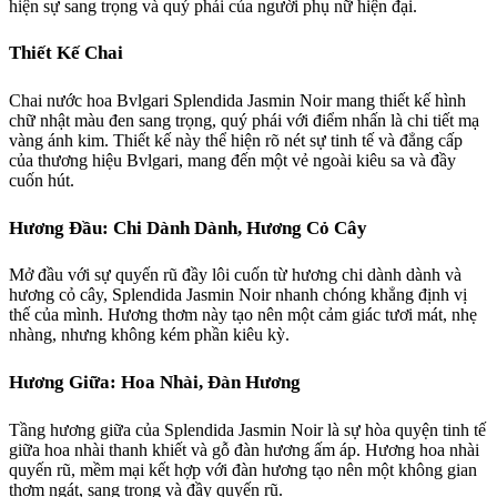
hiện sự sang trọng và quý phái của người phụ nữ hiện đại.
Thiết Kế Chai
Chai nước hoa Bvlgari Splendida Jasmin Noir mang thiết kế hình
chữ nhật màu đen sang trọng, quý phái với điểm nhấn là chi tiết mạ
vàng ánh kim. Thiết kế này thể hiện rõ nét sự tinh tế và đẳng cấp
của thương hiệu Bvlgari, mang đến một vẻ ngoài kiêu sa và đầy
cuốn hút.
Hương Đầu: Chi Dành Dành, Hương Cỏ Cây
Mở đầu với sự quyến rũ đầy lôi cuốn từ hương chi dành dành và
hương cỏ cây, Splendida Jasmin Noir nhanh chóng khẳng định vị
thế của mình. Hương thơm này tạo nên một cảm giác tươi mát, nhẹ
nhàng, nhưng không kém phần kiêu kỳ.
Hương Giữa: Hoa Nhài, Đàn Hương
Tầng hương giữa của Splendida Jasmin Noir là sự hòa quyện tinh tế
giữa hoa nhài thanh khiết và gỗ đàn hương ấm áp. Hương hoa nhài
quyến rũ, mềm mại kết hợp với đàn hương tạo nên một không gian
thơm ngát, sang trọng và đầy quyến rũ.