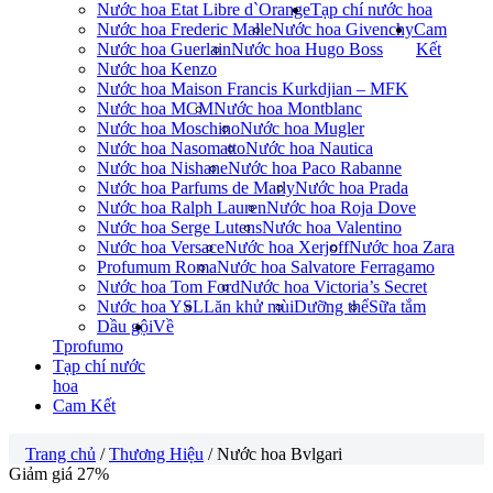
Nước hoa Etat Libre d`Orange
Tạp chí nước hoa
Nước hoa Frederic Malle
Nước hoa Givenchy
Cam
Nước hoa Guerlain
Nước hoa Hugo Boss
Kết
Nước hoa Kenzo
Nước hoa Maison Francis Kurkdjian – MFK
Nước hoa MCM
Nước hoa Montblanc
Nước hoa Moschino
Nước hoa Mugler
Nước hoa Nasomatto
Nước hoa Nautica
Nước hoa Nishane
Nước hoa Paco Rabanne
Nước hoa Parfums de Marly
Nước hoa Prada
Nước hoa Ralph Lauren
Nước hoa Roja Dove
Nước hoa Serge Lutens
Nước hoa Valentino
Nước hoa Versace
Nước hoa Xerjoff
Nước hoa Zara
Profumum Roma
Nước hoa Salvatore Ferragamo
Nước hoa Tom Ford
Nước hoa Victoria’s Secret
Nước hoa YSL
Lăn khử mùi
Dưỡng thể
Sữa tắm
Dầu gội
Về
Tprofumo
Tạp chí nước
hoa
Cam Kết
Trang chủ
/
Thương Hiệu
/ Nước hoa Bvlgari
Giảm giá 27%