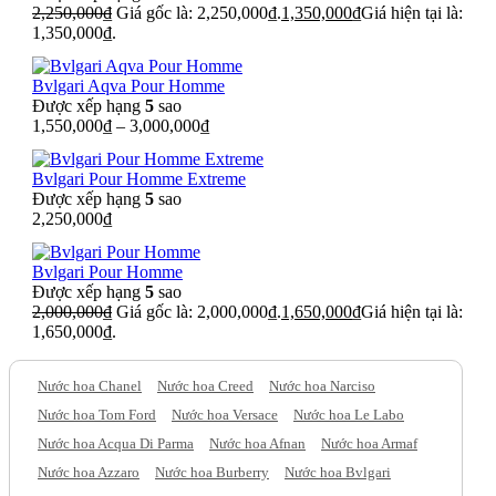
2,250,000
₫
Giá gốc là: 2,250,000₫.
1,350,000
₫
Giá hiện tại là:
1,350,000₫.
Bvlgari Aqva Pour Homme
Được xếp hạng
5
sao
1,550,000
₫
–
3,000,000
₫
Bvlgari Pour Homme Extreme
Được xếp hạng
5
sao
2,250,000
₫
Bvlgari Pour Homme
Được xếp hạng
5
sao
2,000,000
₫
Giá gốc là: 2,000,000₫.
1,650,000
₫
Giá hiện tại là:
1,650,000₫.
Nước hoa Chanel
Nước hoa Creed
Nước hoa Narciso
Nước hoa Tom Ford
Nước hoa Versace
Nước hoa Le Labo
Nước hoa Acqua Di Parma
Nước hoa Afnan
Nước hoa Armaf
Nước hoa Azzaro
Nước hoa Burberry
Nước hoa Bvlgari