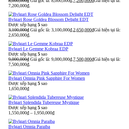
8,000,000
₫
Giá gốc là: 8,000,000₫.
7,200,000
₫
Giá hiện tại là:
7,200,000₫.
Bvlgari Rose Goldea Blossom Delight EDT
Được xếp hạng
5
sao
3,100,000
₫
Giá gốc là: 3,100,000₫.
2,650,000
₫
Giá hiện tại là:
2,650,000₫.
Bvlgari Le Gemme Kobraa EDP
Được xếp hạng
5
sao
9,000,000
₫
Giá gốc là: 9,000,000₫.
7,500,000
₫
Giá hiện tại là:
7,500,000₫.
Bvlgari Omnia Pink Sapphire For Women
Được xếp hạng
5
sao
1,650,000
₫
Bvlgari Splendida Tubereuse Mystique
Được xếp hạng
5
sao
1,550,000
₫
–
1,950,000
₫
Bvlgari Omnia Paraiba