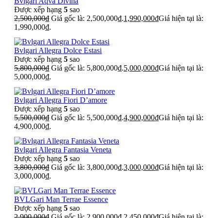
Bvlgari Aqva Divina
Được xếp hạng
5
sao
2,500,000
₫
Giá gốc là: 2,500,000₫.
1,990,000
₫
Giá hiện tại là:
1,990,000₫.
Bvlgari Allegra Dolce Estasi
Được xếp hạng
5
sao
5,800,000
₫
Giá gốc là: 5,800,000₫.
5,000,000
₫
Giá hiện tại là:
5,000,000₫.
Bvlgari Allegra Fiori D’amore
Được xếp hạng
5
sao
5,500,000
₫
Giá gốc là: 5,500,000₫.
4,900,000
₫
Giá hiện tại là:
4,900,000₫.
Bvlgari Allegra Fantasia Veneta
Được xếp hạng
5
sao
3,800,000
₫
Giá gốc là: 3,800,000₫.
3,000,000
₫
Giá hiện tại là:
3,000,000₫.
BVLGari Man Terrae Essence
Được xếp hạng
5
sao
2,900,000
₫
Giá gốc là: 2,900,000₫.
2,450,000
₫
Giá hiện tại là: