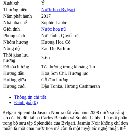
Xuất xứ
Ý
Thương hiệu
Nước hoa Bvlgari
Năm phát hành
2017
Nhà pha chế
Sophie Labbe
Giới tính
Nước hoa nữ
Phong cách
Nữ Tính , Quyến rũ
Nhóm hương
Hương Hoa Cỏ
Nồng độ
Eau De Parfum
Thời gian lưu
3-6h
hương
Độ tỏa hương
Tỏa hương trong khoảng 1m
Hương đầu
Hoa Sơn Chi
,
Hương lục
Hương giữa
Gỗ đàn hương
Hương cuối
Đậu Tonka
,
Hương Cashmeran
Thông tin chi tiết
Đánh giá (0)
Bvlgari Splendida Jasmin Noir ra đời vào năm 2008 dưới sự sáng
tạo của bộ đôi tài ba Carlos Benaim và Sophie Labbe. Là một phần
trong bộ sưu tập Splendida của Bvlgari, Jasmin Noir không chỉ đơn
thuần là một chai nước hoa mà còn là một tuyệt tác nghệ thuật, thể