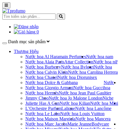
0
Danh mục sản phẩm
Thương Hiệu
Nước hoa Al Haramain Perfumes
Nước hoa nam
Nước hoa Alaia Paris
Attar Collection
Nước hoa nữ
Nước hoa Burberry
Nước hoa Bvlgari
Nước hoa
Nước hoa Calvin Klein
Nước hoa Carolina Herrera
Nước hoa Chanel
Nước hoa Dior
unisex
Nước hoa Dolce & Gabbana
Nước
Nước hoa Giorgio Armani
Nước hoa Gucci
hoa
Nước hoa Hermès
Nước hoa Jean Paul Gaultier
Jimmy Choo
Nước hoa Jo Malone London
Niche
Juliette Has A Gun
Nước hoa Kilian
Nước hoa Mini
L’Orchestre Parfum
Lalique
Nước hoa Lancôme
Nước hoa Le Labo
Nước hoa Louis Vuitton
Nước hoa Maison Margiela
Nước hoa Mancera
Nước hoa Marc Jacobs
Marie Jeanne
Bodycare