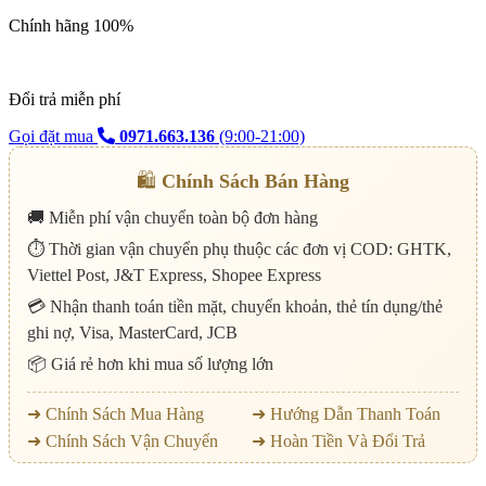
Chính hãng 100%
Đổi trả miễn phí
Gọi đặt mua
0971.663.136
(9:00-21:00)
🛍️
Chính Sách Bán Hàng
🚚 Miễn phí vận chuyển toàn bộ đơn hàng
⏱️ Thời gian vận chuyển phụ thuộc các đơn vị COD: GHTK,
Viettel Post, J&T Express, Shopee Express
💳 Nhận thanh toán tiền mặt, chuyển khoản, thẻ tín dụng/thẻ
ghi nợ, Visa, MasterCard, JCB
📦 Giá rẻ hơn khi mua số lượng lớn
➜ Chính Sách Mua Hàng
➜ Hướng Dẫn Thanh Toán
➜ Chính Sách Vận Chuyển
➜ Hoàn Tiền Và Đổi Trả