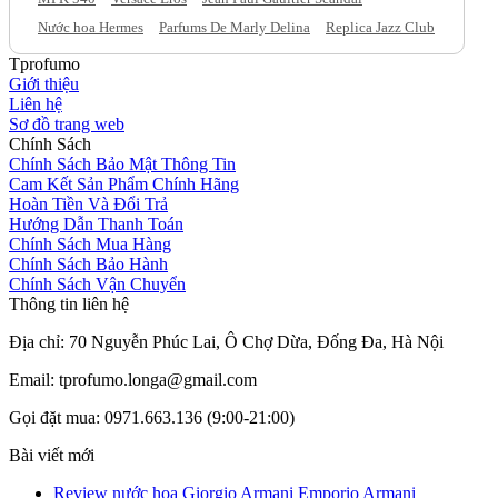
Nước hoa Hermes
Parfums De Marly Delina
Replica Jazz Club
Tprofumo
Giới thiệu
Liên hệ
Sơ đồ trang web
Chính Sách
Chính Sách Bảo Mật Thông Tin
Cam Kết Sản Phẩm Chính Hãng
Hoàn Tiền Và Đổi Trả
Hướng Dẫn Thanh Toán
Chính Sách Mua Hàng
Chính Sách Bảo Hành
Chính Sách Vận Chuyển
Thông tin liên hệ
Địa chỉ: 70 Nguyễn Phúc Lai, Ô Chợ Dừa, Đống Đa, Hà Nội
Email: tprofumo.longa@gmail.com
Gọi đặt mua: 0971.663.136 (9:00-21:00)
Bài viết mới
Review nước hoa Giorgio Armani Emporio Armani