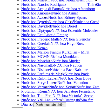
Nước hoa Missoni
Nước hoa Montale
Nến thơm
Nước hoa Narciso Rodriguez
Tinh dầu
Nước hoa Acqua di Parma
Nước hoa Afnan
thơm
Nước hoa Amouage
Nước hoa Armaf
Nước hoa Azzaro
Nước hoa Britney Spears
Nước hoa Byredo
Nước hoa Chloé
Nước hoa Creed
Nước hoa Davidoff
Nước hoa Diesel
Nước hoa Diptyque
Nước hoa Escentric Molecules
Nước hoa Etat Libre d`Orange
Nước hoa Frederic Malle
Nước hoa Givenchy
Nước hoa Guerlain
Nước hoa Hugo Boss
Nước hoa Kenzo
Nước hoa Maison Francis Kurkdjian – MFK
Nước hoa MCM
Nước hoa Montblanc
Nước hoa Moschino
Nước hoa Mugler
Nước hoa Nasomatto
Nước hoa Nautica
Nước hoa Nishane
Nước hoa Paco Rabanne
Nước hoa Parfums de Marly
Nước hoa Prada
Nước hoa Ralph Lauren
Nước hoa Roja Dove
Nước hoa Serge Lutens
Nước hoa Valentino
Nước hoa Versace
Nước hoa Xerjoff
Nước hoa Zara
Profumum Roma
Nước hoa Salvatore Ferragamo
Nước hoa Tom Ford
Nước hoa Victoria’s Secret
Nước hoa YSL
Lăn khử mùi
Dưỡng thể
Sữa tắm
Dầu gội
Danh mục sản phẩm