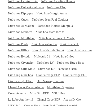
Nước hoa Calvin Klein
Nước hoa Carolina Herrera
Nước hoa Dolce & Gabbana
Nước hoa Dior
Nước hoa Diptyque
Nước hoa Giorgio Armani
Nước hoa Gucci
Nước hoa Jean Paul Gaultier
Nước hoa Jo Malone
Nước hoa Maison Margiela
Nước hoa Mancera
Nước hoa Marc Jacobs
Nước hoa Montblanc
Nước hoa Parfums De Marly
Nước hoa Prada
Nước hoa Valentino
Nước hoa YSL
Nước hoa Kilian
Nước hoa Victoria Secret
Nước hoa Lancome
Nước hoa Byredo
Molecule 01
Nước hoa Chloe
Nước hoa Givenchy
Nước hoa LV
Nước hoa Hugo Boss
Nước hoa Ultra Male
Nước hoa nữ
Nước hoa Nam
Cửa hàng nước hoa
Dior Sauvage EDP
Dior Sauvage EDT
Dior Sauvage Elixir
Dior Sauvage Parfum
Chanel Coco Mademoiselle
Montblanc Signature
Creed Aventus
Miss Dior EDP
YSL Libre
Le Labo Another 13
Chanel Coco EDP
Acqua Di Gio
MFK 540
Versace Eros
Jean Paul Gaultier Scandal