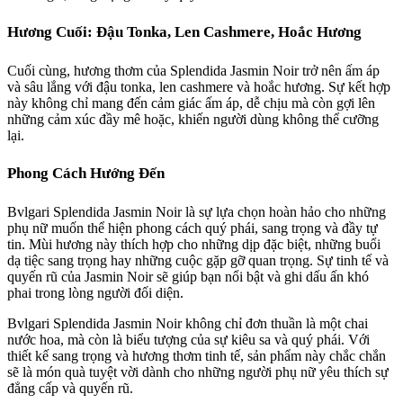
Hương Cuối: Đậu Tonka, Len Cashmere, Hoắc Hương
Cuối cùng, hương thơm của Splendida Jasmin Noir trở nên ấm áp
và sâu lắng với đậu tonka, len cashmere và hoắc hương. Sự kết hợp
này không chỉ mang đến cảm giác ấm áp, dễ chịu mà còn gợi lên
những cảm xúc đầy mê hoặc, khiến người dùng không thể cưỡng
lại.
Phong Cách Hướng Đến
Bvlgari Splendida Jasmin Noir là sự lựa chọn hoàn hảo cho những
phụ nữ muốn thể hiện phong cách quý phái, sang trọng và đầy tự
tin. Mùi hương này thích hợp cho những dịp đặc biệt, những buổi
dạ tiệc sang trọng hay những cuộc gặp gỡ quan trọng. Sự tinh tế và
quyến rũ của Jasmin Noir sẽ giúp bạn nổi bật và ghi dấu ấn khó
phai trong lòng người đối diện.
Bvlgari Splendida Jasmin Noir không chỉ đơn thuần là một chai
nước hoa, mà còn là biểu tượng của sự kiêu sa và quý phái. Với
thiết kế sang trọng và hương thơm tinh tế, sản phẩm này chắc chắn
sẽ là món quà tuyệt vời dành cho những người phụ nữ yêu thích sự
đẳng cấp và quyến rũ.