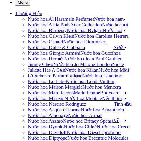
Menu
Thương Hiệu
Nước hoa Al Haramain Perfumes
Nước hoa nam
Nước hoa Alaia Paris
Attar Collection
Nước hoa nữ
Nước hoa Burberry
Nước hoa Bvlgari
Nước hoa
Nước hoa Calvin Klein
Nước hoa Carolina Herrera
Nước hoa Chanel
Nước hoa Dior
unisex
Nước hoa Dolce & Gabbana
Nước
Nước hoa Giorgio Armani
Nước hoa Gucci
hoa
Nước hoa Hermès
Nước hoa Jean Paul Gaultier
Jimmy Choo
Nước hoa Jo Malone London
Niche
Juliette Has A Gun
Nước hoa Kilian
Nước hoa Mini
L’Orchestre Parfum
Lalique
Nước hoa Lancôme
Nước hoa Le Labo
Nước hoa Louis Vuitton
Nước hoa Maison Margiela
Nước hoa Mancera
Nước hoa Marc Jacobs
Marie Jeanne
Bodycare
Nước hoa Missoni
Nước hoa Montale
Nến thơm
Nước hoa Narciso Rodriguez
Tinh dầu
Nước hoa Acqua di Parma
Nước hoa Afnan
thơm
Nước hoa Amouage
Nước hoa Armaf
Về
Nước hoa Azzaro
Nước hoa Britney Spears
Nước hoa Byredo
Nước hoa Chloé
Nước hoa Creed
Nước hoa Davidoff
Nước hoa Diesel
Tprofumo
Nước hoa Diptyque
Nước hoa Escentric Molecules