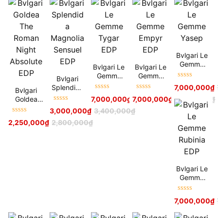
Bvlgari Le
Gemme
Bvlgari Le
Bvlgari Le
Yasep
Gemme
Gemme
Bvlgari
Được xếp
Tygar EDP
Empyr EDP
Splendida
7,000,000
₫
Bvlgari
hạng
5
sao
Được xếp
Được xếp
Magnolia
Goldea
7,000,000
₫
7,000,000
7,900,000
₫
₫
7,900,000
₫
hạng
5
sao
hạng
5
sao
Sensuel
Được xếp
The
3,000,000
₫
3,400,000
₫
EDP
hạng
5
sao
Roman
Được xếp
2,250,000
₫
2,800,000
₫
Night
hạng
5
sao
Absolute
EDP
Bvlgari Le
Gemme
Rubinia
EDP
Được xếp
7,000,000
₫
hạng
5
sao