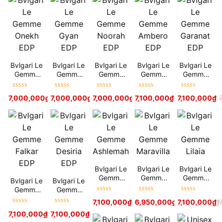
Bvlgari Le
Bvlgari Le
Bvlgari Le
Bvlgari Le
Bvlgari Le
Gemme
Gemme
Gemme
Gemme
Gemme
Onekh
Gyan EDP
Noorah
Ambero
Garanat
EDP
EDP
EDP
EDP
Được xếp
Được xếp
Được xếp
Được xếp
Được xếp
7,000,000
₫
7,000,000
7,900,000
₫
₫
7,000,000
7,900,000
₫
₫
7,100,000
7,500,000
₫
₫
7,900,000
7,100,000
₫
₫
hạng
5
sao
hạng
5
sao
hạng
5
sao
hạng
5
sao
hạng
5
sao
Bvlgari Le
Bvlgari Le
Bvlgari Le
Gemme
Gemme
Gemme
Bvlgari Le
Bvlgari Le
Ashlemah
Maravilla
Lilaia
Gemme
Gemme
Được xếp
Được xếp
Được xếp
Falkar EDP
Desiria
7,100,000
₫
7,800,000
6,950,000
₫
₫
7,100,000
7,900,000
₫
₫
hạng
5
sao
hạng
5
sao
hạng
5
sao
EDP
Được xếp
Được xếp
7,100,000
₫
7,900,000
7,100,000
₫
₫
7,900,000
₫
hạng
5
sao
hạng
5
sao