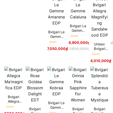
Bvlgari Le
Gemme
Bvlgari Le
Calaluna
Gemme
Được xếp
Amarena
6,900,000
₫
8,000,000
Unisex
hạng
5
sao
EDP
Được xếp
Bvlgari
7,050,000
₫
7,800,000
₫
hạng
5
sao
Allegra
Magnifying
Được xếp
4,010,000
₫
Sandalwoo
hạng
5
sao
d EDP
Bvlgari
Allegra
Bvlgari Le
Ma’magnifi
Gemme
Bvlgari
Bvlgari
Bvlgari
ca EDP
Được xếp
Kobraa