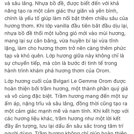
và sâu lắng. Nhựa bồ đề, được biết đến với khả
năng tạo ra một cảm giác thư giãn và yên bình,
chính là yếu tố giúp làm nổi bật thêm chiều sâu của
hương thơm. Khi lớp vanilla đầu tiên bắt đầu dịu lại,
nhựa bồ đề thổi một luồng gió mới vào mùi hương,
mang lại sự cân bằng, vừa huyền bí lại vừa tĩnh
lặng, làm cho hương thơm trở nên càng thêm phức
tạp và khó quên. Lớp hương giữa này không chỉ là
sự chuyển tiếp, mà còn là bước đi tinh tế trong
hành trình khám phá hương thơm của Orom.
Lớp hương cuối của Bvlgari Le Gemme Orom được
hoàn thiện bởi trầm hương, một thành phần quý giá
và vô cùng đặc biệt. Trầm hương mang đến một sự
ấm áp, nặng trĩu và sâu lắng, đồng thời cũng tạo ra
một cảm giác mạnh mẽ và nam tính. Khi kết hợp với
các hương liệu khác, trầm hương như một lời kết
đầy ấn tượng, lưu lại dấu ấn sâu sắc trong tâm trí
người dùng. Trầm hương không chỉ giúp hoàn thiện