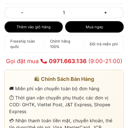
-
+
Thêm vào giỏ hàng
Mua ngay
Freeship toàn
Chính hãng
Đổi trả miễn phí
quốc
100%
Gọi đặt mua
0971.663.136
(9:00-21:00)
🛍️
Chính Sách Bán Hàng
🚚 Miễn phí vận chuyển toàn bộ đơn hàng
⏱️ Thời gian vận chuyển phụ thuộc các đơn vị
COD: GHTK, Viettel Post, J&T Express, Shopee
Express
💳 Nhận thanh toán tiền mặt, chuyển khoản, thẻ
tín dụng/thẻ ghi nợ, Visa, MasterCard, JCB