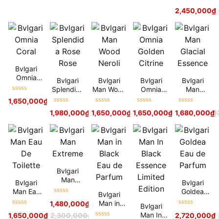
Được xếp
2,450,000
₫
hạng
5
sao
Bvlgari
Omnia
Bvlgari
Bvlgari
Bvlgari
Bvlgari
Coral
Splendida
Man Wood
Omnia
Man
Được xếp
Rose Rose
Neroli
Golden
Glacial
1,650,000
₫
hạng
5
sao
Citrine
Essence
Được xếp
Được xếp
Được xếp
Được xếp
1,980,000
₫
1,650,000
2,500,000
₫
₫
1,650,000
1,900,000
₫
₫
1,680,000
2,400,000
₫
₫
hạng
5
sao
hạng
5
sao
hạng
5
sao
hạng
5
sao
Bvlgari
Man
Bvlgari
Bvlgari
Extreme
Man Eau
Goldea
Bvlgari
Được xếp
De Toilette
Eau de
Man in
1,480,000
₫
2,000,000
₫
Bvlgari
hạng
5
sao
Parfum
Được xếp
Được xếp
Black Eau
Man In
1,650,000
₫
2,300,000
₫
2,720,000
₫
hạng
5
sao
hạng
5
sao