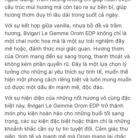
cấu trúc mùi hương mà còn tạo ra sự bền bỉ, giúp
hương thơm duy trì lâu dài trong suốt cả ngày.
Với sự kết hợp giữa vanilla, nhựa bồ đề và trầm
hương, Bvlgari Le Gemme Orom EDP không chỉ là
một chai nước hoa mà là một sự trải nghiệm đầy
mê hoặc, đánh thức mọi giác quan. Hương thơm
của Orom mang đến sự sang trọng, thanh thoát và
không kém phần quyến rũ. Đây là một lựa chọn lý
tưởng cho những ai yêu thích sự tinh tế, muốn thể
hiện một phong cách riêng biệt và luôn mong muốn
có được một dấu ấn mạnh mẽ, độc đáo.
Với sự hiện diện của những nốt hương vô cùng đặc
biệt này, Bvlgari Le Gemme Orom EDP trở thành
món phụ kiện hoàn hảo cho những buổi tối sang
trọng, các sự kiện đặc biệt hoặc thậm chí là những
khoảnh khắc cần sự tự tin tuyệt đối. Cảm giác thư
giãn, tinh tế và mạnh mẽ mà Orom mang lại chắc