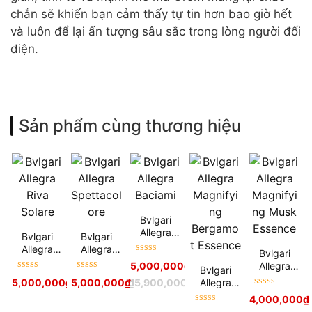
chắn sẽ khiến bạn cảm thấy tự tin hơn bao giờ hết
và luôn để lại ấn tượng sâu sắc trong lòng người đối
diện.
Sản phẩm cùng thương hiệu
Bvlgari
Allegra
Bvlgari
Bvlgari
Baciami
Allegra
Allegra
Bvlgari
Được xếp
Riva Solare
Spettacolo
Allegra
5,000,000
₫
5,800,000
₫
Bvlgari
hạng
5
sao
re
Được xếp
Được xếp
Magnifying
Allegra
5,000,000
₫
5,000,000
5,900,000
₫
₫
5,900,000
₫
hạng
5
sao
hạng
5
sao
Musk
Được xếp
Magnifying
4,000,000
₫
Essence
hạng
5
sao
Bergamot
Được xếp