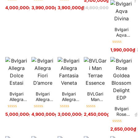
5,100,000
₫
6,100,000
₫
hạng
5
sao
Rose
Vanilla
Myrrh
Được xếp
Được xếp
Được xếp
4,000,000
₫
3,990,000
4,900,000
₫
₫
3,900,000
4,900,000
₫
₫
4,800,000
₫
Essence
Essence
Essence
hạng
5
sao
hạng
5
sao
hạng
5
sao
Bvlgari
Aqva
Divina
Được xếp
1,990,000
₫
hạng
5
sao
Bvlgari
Bvlgari
Bvlgari
BVLGari
Allegra
Allegra
Allegra
Man
Dolce
Fiori
Fantasia
Terrae
Bvlgari
Estasi
D’amore
Veneta
Essence
Được xếp
Được xếp
Được xếp
Được xếp
Rose
5,000,000
₫
4,900,000
5,800,000
₫
₫
3,000,000
5,500,000
₫
₫
2,450,000
3,800,000
₫
₫
2,900,000
₫
hạng
5
sao
hạng
5
sao
hạng
5
sao
hạng
5
sao
Goldea
Blossom
Được xếp
2,650,000
₫
Delight
hạng
5
sao
EDP