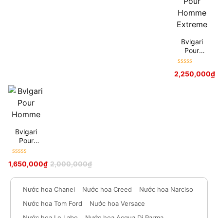
Bvlgari
Pour
Homme
Extreme
Được xếp
2,250,000
₫
hạng
5
sao
Bvlgari
Pour
Homme
Được xếp
1,650,000
₫
2,000,000
₫
hạng
5
sao
Nước hoa Chanel
Nước hoa Creed
Nước hoa Narciso
Nước hoa Tom Ford
Nước hoa Versace
Nước hoa Le Labo
Nước hoa Acqua Di Parma