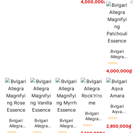
4,000,000
₫
4,900,000
Essence
hạng
5
sao
Bvlgari
Allegra
Magnifying
Patchouli
Được xếp
4,000,000
₫
Essence
hạng
5
sao
Bvlgari
Aqva
Bvlgari
Amara
Allegra
Bvlgari
Bvlgari
Bvlgari
Được xếp
Rock’n’rom
Allegra
Allegra
Allegra
2,850,000
₫
hạng
5
sao
e
Được xếp
Magnifying
Magnifying
Magnifying