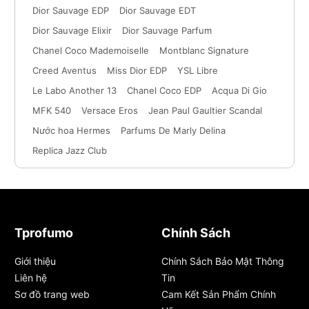
Dior Sauvage EDP
Dior Sauvage EDT
Dior Sauvage Elixir
Dior Sauvage Parfum
Chanel Coco Mademoiselle
Montblanc Signature
Creed Aventus
Miss Dior EDP
YSL Libre
Le Labo Another 13
Chanel Coco EDP
Acqua Di Gio
MFK 540
Versace Eros
Jean Paul Gaultier Scandal
Nước hoa Hermes
Parfums De Marly Delina
Replica Jazz Club
Tprofumo
Chính Sách
Giới thiệu
Chính Sách Bảo Mật Thông
Liên hệ
Tin
Sơ đồ trang web
Cam Kết Sản Phẩm Chính