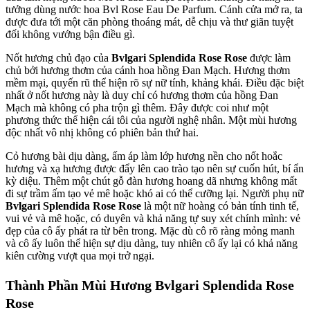
tưởng dùng nước hoa Bvl Rose Eau De Parfum. Cánh cửa mở ra, ta
được đưa tới một căn phòng thoáng mát, dễ chịu và thư giãn tuyệt
đối không vướng bận điều gì.
Nốt hương chủ đạo của
Bvlgari Splendida Rose Rose
được làm
chủ bởi hương thơm của cánh hoa hồng Đan Mạch. Hương thơm
mềm mại, quyến rũ thể hiện rõ sự nữ tính, khảng khái. Điều đặc biệt
nhất ở nốt hương này là duy chỉ có hương thơm của hồng Đan
Mạch mà không có pha trộn gì thêm. Đây được coi như một
phương thức thể hiện cái tôi của người nghệ nhân. Một mùi hương
độc nhất vô nhị không có phiên bản thứ hai.
Cỏ hương bài dịu dàng, ấm áp làm lớp hương nền cho nốt hoắc
hương và xạ hương được đẩy lên cao trào tạo nên sự cuốn hút, bí ẩn
kỳ diệu. Thêm một chút gỗ đàn hương hoang dã nhưng không mất
đi sự trầm ấm tạo vẻ mê hoặc khó ai có thể cưỡng lại. Người phụ nữ
Bvlgari Splendida Rose Rose
là một nữ hoàng có bản tính tinh tế,
vui vẻ và mê hoặc, có duyên và khả năng tự suy xét chính mình: vẻ
đẹp của cô ấy phát ra từ bên trong. Mặc dù cô rõ ràng mỏng manh
và cô ấy luôn thể hiện sự dịu dàng, tuy nhiên cô ấy lại có khả năng
kiên cường vượt qua mọi trở ngại.
Thành Phần Mùi Hương Bvlgari Splendida Rose
Rose