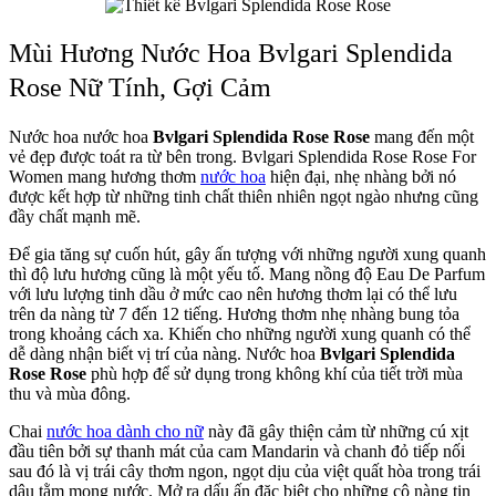
Mùi Hương Nước Hoa Bvlgari Splendida
Rose Nữ Tính, Gợi Cảm
Nước hoa nước hoa
Bvlgari Splendida Rose Rose
mang đến một
vẻ đẹp được toát ra từ bên trong. Bvlgari Splendida Rose Rose For
Women mang hương thơm
nước hoa
hiện đại, nhẹ nhàng bởi nó
được kết hợp từ những tinh chất thiên nhiên ngọt ngào nhưng cũng
đầy chất mạnh mẽ.
Để gia tăng sự cuốn hút, gây ấn tượng với những người xung quanh
thì độ lưu hương cũng là một yếu tố. Mang nồng độ Eau De Parfum
với lưu lượng tinh dầu ở mức cao nên hương thơm lại có thể lưu
trên da nàng từ 7 đến 12 tiếng. Hương thơm nhẹ nhàng bung tỏa
trong khoảng cách xa. Khiến cho những người xung quanh có thể
dễ dàng nhận biết vị trí của nàng. Nước hoa
Bvlgari Splendida
Rose Rose
phù hợp để sử dụng trong không khí của tiết trời mùa
thu và mùa đông.
Chai
nước hoa dành cho nữ
này đã gây thiện cảm từ những cú xịt
đầu tiên bởi sự thanh mát của cam Mandarin và chanh đỏ tiếp nối
sau đó là vị trái cây thơm ngon, ngọt dịu của việt quất hòa trong trái
dâu tằm mọng nước. Mở ra dấu ấn đặc biệt cho những cô nàng tin