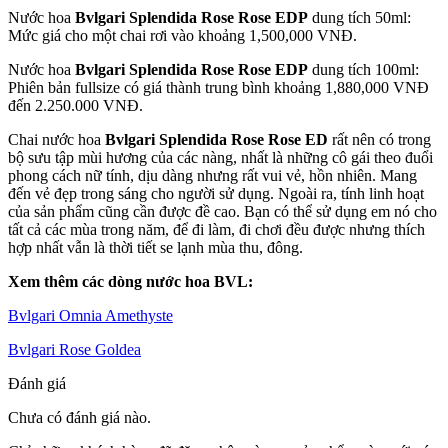
Nước hoa
Bvlgari Splendida Rose Rose EDP
dung tích 50ml:
Mức giá cho một chai rơi vào khoảng 1,500,000 VNĐ.
Nước hoa
Bvlgari Splendida Rose Rose EDP
dung tích 100ml:
Phiên bản fullsize có giá thành trung bình khoảng 1,880,000 VNĐ
đến 2.250.000 VNĐ.
Chai nước hoa
Bvlgari Splendida Rose Rose ED
rất nên có trong
bộ sưu tập mùi hương của các nàng, nhất là những cô gái theo đuổi
phong cách nữ tính, dịu dàng nhưng rất vui vẻ, hồn nhiên. Mang
đến vẻ đẹp trong sáng cho người sử dụng. Ngoài ra, tính linh hoạt
của sản phẩm cũng cần được đề cao. Bạn có thể sử dụng em nó cho
tất cả các mùa trong năm, để đi làm, đi chơi đều được nhưng thích
hợp nhất vẫn là thời tiết se lạnh mùa thu, đông.
Xem thêm các dòng nước hoa BVL:
Bvlgari Omnia Amethyste
Bvlgari Rose Goldea
Đánh giá
Chưa có đánh giá nào.