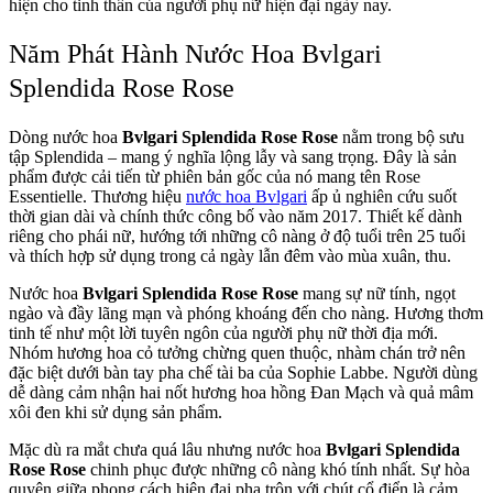
hiện cho tinh thần của người phụ nữ hiện đại ngày nay.
Năm Phát Hành Nước Hoa Bvlgari
Splendida Rose Rose
Dòng nước hoa
Bvlgari Splendida Rose Rose
nằm trong bộ sưu
tập Splendida – mang ý nghĩa lộng lẫy và sang trọng. Đây là sản
phẩm được cải tiến từ phiên bản gốc của nó mang tên Rose
Essentielle. Thương hiệu
nước hoa Bvlgari
ấp ủ nghiên cứu suốt
thời gian dài và chính thức công bố vào năm 2017. Thiết kế dành
riêng cho phái nữ, hướng tới những cô nàng ở độ tuổi trên 25 tuổi
và thích hợp sử dụng trong cả ngày lẫn đêm vào mùa xuân, thu.
Nước hoa
Bvlgari Splendida Rose Rose
mang sự nữ tính, ngọt
ngào và đầy lãng mạn và phóng khoáng đến cho nàng. Hương thơm
tinh tế như một lời tuyên ngôn của người phụ nữ thời địa mới.
Nhóm hương hoa cỏ tưởng chừng quen thuộc, nhàm chán trở nên
đặc biệt dưới bàn tay pha chế tài ba của Sophie Labbe. Người dùng
dễ dàng cảm nhận hai nốt hương hoa hồng Đan Mạch và quả mâm
xôi đen khi sử dụng sản phẩm.
Mặc dù ra mắt chưa quá lâu nhưng nước hoa
Bvlgari Splendida
Rose Rose
chinh phục được những cô nàng khó tính nhất. Sự hòa
quyện giữa phong cách hiện đại pha trộn với chút cổ điển là cảm