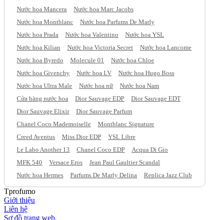
Nước hoa Mancera
Nước hoa Marc Jacobs
Nước hoa Montblanc
Nước hoa Parfums De Marly
Nước hoa Prada
Nước hoa Valentino
Nước hoa YSL
Nước hoa Kilian
Nước hoa Victoria Secret
Nước hoa Lancome
Nước hoa Byredo
Molecule 01
Nước hoa Chloe
Nước hoa Givenchy
Nước hoa LV
Nước hoa Hugo Boss
Nước hoa Ultra Male
Nước hoa nữ
Nước hoa Nam
Cửa hàng nước hoa
Dior Sauvage EDP
Dior Sauvage EDT
Dior Sauvage Elixir
Dior Sauvage Parfum
Chanel Coco Mademoiselle
Montblanc Signature
Creed Aventus
Miss Dior EDP
YSL Libre
Le Labo Another 13
Chanel Coco EDP
Acqua Di Gio
MFK 540
Versace Eros
Jean Paul Gaultier Scandal
Nước hoa Hermes
Parfums De Marly Delina
Replica Jazz Club
Tprofumo
Giới thiệu
Liên hệ
Sơ đồ trang web