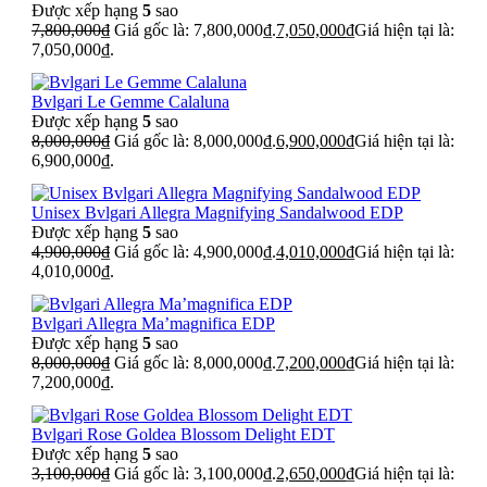
Được xếp hạng
5
sao
7,800,000
₫
Giá gốc là: 7,800,000₫.
7,050,000
₫
Giá hiện tại là:
7,050,000₫.
Bvlgari Le Gemme Calaluna
Được xếp hạng
5
sao
8,000,000
₫
Giá gốc là: 8,000,000₫.
6,900,000
₫
Giá hiện tại là:
6,900,000₫.
Unisex Bvlgari Allegra Magnifying Sandalwood EDP
Được xếp hạng
5
sao
4,900,000
₫
Giá gốc là: 4,900,000₫.
4,010,000
₫
Giá hiện tại là:
4,010,000₫.
Bvlgari Allegra Ma’magnifica EDP
Được xếp hạng
5
sao
8,000,000
₫
Giá gốc là: 8,000,000₫.
7,200,000
₫
Giá hiện tại là:
7,200,000₫.
Bvlgari Rose Goldea Blossom Delight EDT
Được xếp hạng
5
sao
3,100,000
₫
Giá gốc là: 3,100,000₫.
2,650,000
₫
Giá hiện tại là: