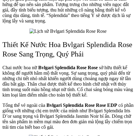
hứng để tạo nên sản phẩm. Tượng trưng cho những viên ngọc đắt
giá, đầy tính biểu tượng, thu hút những cô nàng bằng thiết kế vô
cùng dịu dàng, tinh tế. “Splendida” theo tiếng Ý sẽ được dịch là sự
lộng lẫy và sang trọng.
Thiết Kế Nước Hoa Bvlgari Splendida Rose
Rose Sang Trọng, Quý Phái
Chai nước hoa nữ
Bvlgari Splendida Rose Rose
sở hữu thiết kế
không để người hâm mộ thất vọng. Sự sang trọng, quý phái đến từ
những chi tiết nhỏ nhất khiến người dùng choáng ngợp ngay từ lần
đầu bắt gặp. Thân chai được thiết kế theo hình chữ nhật với thủy
tinh trong suốt màu hồng nhạt nữ tính. Cổ chai sáng bóng màu vàng
kim loại làm điểm nhấn cho toàn bộ thiết kế.
Tổng thể vẻ ngoài của
Bvlgari Splendida Rose Rose
EDP
có phần
giống với những chị em trước của mình như Bvlgari Splendida Iris
D’or sang trọng và Bvlgari Splendida Jasmin Noir bí ẩn. Dòng chữ
tên sản phẩm in mềm mại màu đen đơn giản mà lộng lẫy chiếm trọn
trái tim của biết bao cô gái.