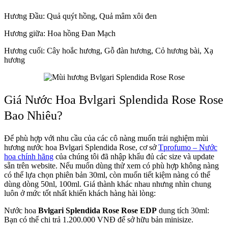
Hương Đầu: Quả quýt hồng, Quả mâm xôi đen
Hương giữa: Hoa hồng Đan Mạch
Hương cuối: Cây hoắc hương, Gỗ đàn hương, Cỏ hương bài, Xạ
hương
Giá Nước Hoa Bvlgari Splendida Rose Rose
Bao Nhiêu?
Để phù hợp với nhu cầu của các cô nàng muốn trải nghiệm mùi
hương nước hoa Bvlgari Splendida Rose, cơ sở
Tprofumo – Nước
hoa chính hãng
của chúng tôi đã nhập khẩu đủ các size và update
sẵn trên website. Nếu muốn dùng thử xem có phù hợp không nàng
có thể lựa chọn phiên bản 30ml, còn muốn tiết kiệm nàng có thể
dùng dòng 50nl, 100ml. Giá thành khác nhau nhưng nhìn chung
luôn ở mức tốt nhất khiến khách hàng hài lòng:
Nước hoa
Bvlgari Splendida Rose Rose EDP
dung tích 30ml:
Bạn có thể chi trả 1.200.000 VNĐ để sở hữu bản minisize.