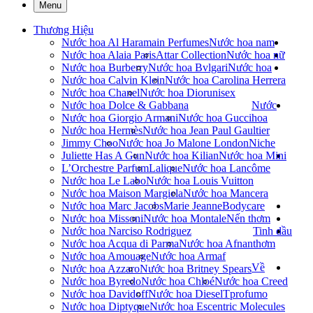
Menu
Thương Hiệu
Nước hoa Al Haramain Perfumes
Nước hoa nam
Nước hoa Alaia Paris
Attar Collection
Nước hoa nữ
Nước hoa Burberry
Nước hoa Bvlgari
Nước hoa
Nước hoa Calvin Klein
Nước hoa Carolina Herrera
Nước hoa Chanel
Nước hoa Dior
unisex
Nước hoa Dolce & Gabbana
Nước
Nước hoa Giorgio Armani
Nước hoa Gucci
hoa
Nước hoa Hermès
Nước hoa Jean Paul Gaultier
Jimmy Choo
Nước hoa Jo Malone London
Niche
Juliette Has A Gun
Nước hoa Kilian
Nước hoa Mini
L’Orchestre Parfum
Lalique
Nước hoa Lancôme
Nước hoa Le Labo
Nước hoa Louis Vuitton
Nước hoa Maison Margiela
Nước hoa Mancera
Nước hoa Marc Jacobs
Marie Jeanne
Bodycare
Nước hoa Missoni
Nước hoa Montale
Nến thơm
Nước hoa Narciso Rodriguez
Tinh dầu
Nước hoa Acqua di Parma
Nước hoa Afnan
thơm
Nước hoa Amouage
Nước hoa Armaf
Về
Nước hoa Azzaro
Nước hoa Britney Spears
Nước hoa Byredo
Nước hoa Chloé
Nước hoa Creed
Nước hoa Davidoff
Nước hoa Diesel
Tprofumo
Nước hoa Diptyque
Nước hoa Escentric Molecules