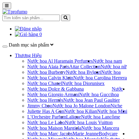
0
Danh mục sản phẩm
Thương Hiệu
Nước hoa Al Haramain Perfumes
Nước hoa nam
Nước hoa Alaia Paris
Attar Collection
Nước hoa nữ
Nước hoa Burberry
Nước hoa Bvlgari
Nước hoa
Nước hoa Calvin Klein
Nước hoa Carolina Herrera
Nước hoa Chanel
Nước hoa Dior
unisex
Nước hoa Dolce & Gabbana
Nước
Nước hoa Giorgio Armani
Nước hoa Gucci
hoa
Nước hoa Hermès
Nước hoa Jean Paul Gaultier
Jimmy Choo
Nước hoa Jo Malone London
Niche
Juliette Has A Gun
Nước hoa Kilian
Nước hoa Mini
L’Orchestre Parfum
Lalique
Nước hoa Lancôme
Nước hoa Le Labo
Nước hoa Louis Vuitton
Nước hoa Maison Margiela
Nước hoa Mancera
Nước hoa Marc Jacobs
Marie Jeanne
Bodycare