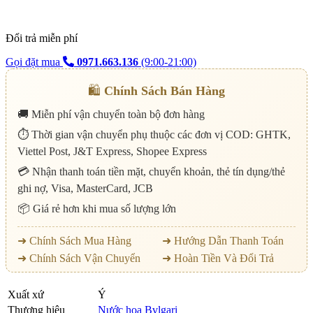
Đổi trả miễn phí
Gọi đặt mua
0971.663.136
(9:00-21:00)
🛍️
Chính Sách Bán Hàng
🚚 Miễn phí vận chuyển toàn bộ đơn hàng
⏱️ Thời gian vận chuyển phụ thuộc các đơn vị COD: GHTK,
Viettel Post, J&T Express, Shopee Express
💳 Nhận thanh toán tiền mặt, chuyển khoản, thẻ tín dụng/thẻ
ghi nợ, Visa, MasterCard, JCB
📦 Giá rẻ hơn khi mua số lượng lớn
➜ Chính Sách Mua Hàng
➜ Hướng Dẫn Thanh Toán
➜ Chính Sách Vận Chuyển
➜ Hoàn Tiền Và Đổi Trả
Xuất xứ
Ý
Thương hiệu
Nước hoa Bvlgari