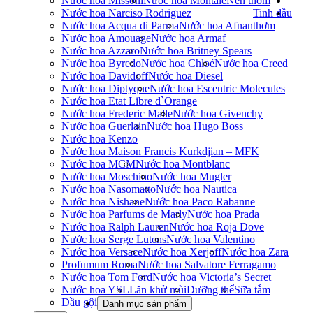
Nước hoa Missoni
Nước hoa Montale
Nến thơm
Nước hoa Narciso Rodriguez
Tinh dầu
Nước hoa Acqua di Parma
Nước hoa Afnan
thơm
Nước hoa Amouage
Nước hoa Armaf
Nước hoa Azzaro
Nước hoa Britney Spears
Nước hoa Byredo
Nước hoa Chloé
Nước hoa Creed
Nước hoa Davidoff
Nước hoa Diesel
Nước hoa Diptyque
Nước hoa Escentric Molecules
Nước hoa Etat Libre d`Orange
Nước hoa Frederic Malle
Nước hoa Givenchy
Nước hoa Guerlain
Nước hoa Hugo Boss
Nước hoa Kenzo
Nước hoa Maison Francis Kurkdjian – MFK
Nước hoa MCM
Nước hoa Montblanc
Nước hoa Moschino
Nước hoa Mugler
Nước hoa Nasomatto
Nước hoa Nautica
Nước hoa Nishane
Nước hoa Paco Rabanne
Nước hoa Parfums de Marly
Nước hoa Prada
Nước hoa Ralph Lauren
Nước hoa Roja Dove
Nước hoa Serge Lutens
Nước hoa Valentino
Nước hoa Versace
Nước hoa Xerjoff
Nước hoa Zara
Profumum Roma
Nước hoa Salvatore Ferragamo
Nước hoa Tom Ford
Nước hoa Victoria’s Secret
Nước hoa YSL
Lăn khử mùi
Dưỡng thể
Sữa tắm
Dầu gội
Danh mục sản phẩm