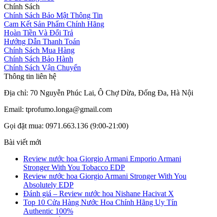
Chính Sách
Chính Sách Bảo Mật Thông Tin
Cam Kết Sản Phẩm Chính Hãng
Hoàn Tiền Và Đổi Trả
Hướng Dẫn Thanh Toán
Chính Sách Mua Hàng
Chính Sách Bảo Hành
Chính Sách Vận Chuyển
Thông tin liên hệ
Địa chỉ: 70 Nguyễn Phúc Lai, Ô Chợ Dừa, Đống Đa, Hà Nội
Email: tprofumo.longa@gmail.com
Gọi đặt mua: 0971.663.136 (9:00-21:00)
Bài viết mới
Review nước hoa Giorgio Armani Emporio Armani
Stronger With You Tobacco EDP
Review nước hoa Giorgio Armani Stronger With You
Absolutely EDP
Đánh giá – Review nước hoa Nishane Hacivat X
Top 10 Cửa Hàng Nước Hoa Chính Hãng Uy Tín
Authentic 100%