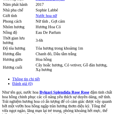
Năm phát hành
2017
Nhà pha chế
Sophie Labbé
Giới tính
Nước hoa nữ
Phong cách
Nữ tính , Gợi cảm
Nhóm hương
Hương Hoa Cỏ
Nồng độ
Eau De Parfum
Thời gian lưu
3-6h
hương
Độ tỏa hương
Tỏa hương trong khoảmg 1m
Hương đầu
Chanh đỏ
,
Dâu tắm trắng
Hương giữa
Hoa hồng
Cây hoắc hương
,
Cỏ vetiver
,
Gỗ đàn hương
,
Hương cuối
Xạ hương
Thông tin chi tiết
Đánh giá (0)
Như tên gọi, nước hoa
Bvlgari Splendida Rose Rose
đậm tinh chất
hoa hồng chinh phục các cô nàng yêu thích sự duyên dáng, nữ tính.
Trải nghiệm hương hoa cỏ ấn tượng để có cảm giác được vây quanh
bởi một vườn hoa hồng ngập tràn hương thơm diệu kỳ. Tổng thể
vừa ngọt ngào, lãng mạn lại trẻ trung, phóng khoáng hết mực, thể