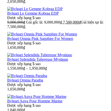
2,650,000₫.
Bvlgari Le Gemme Kobraa EDP
Được xếp hạng
5
sao
9,000,000
₫
Giá gốc là: 9,000,000₫.
7,500,000
₫
Giá hiện tại là:
7,500,000₫.
Bvlgari Omnia Pink Sapphire For Women
Được xếp hạng
5
sao
1,650,000
₫
Bvlgari Splendida Tubereuse Mystique
Được xếp hạng
5
sao
1,550,000
₫
–
1,950,000
₫
Bvlgari Omnia Paraiba
Được xếp hạng
5
sao
1,650,000
₫
Bvlgari Aqva Pour Homme Marine
Được xếp hạng
5
sao
1,840,000
₫