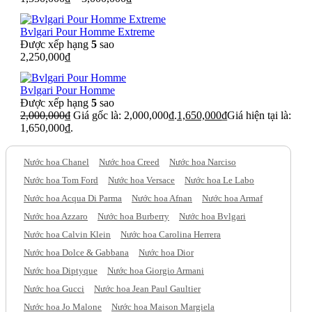
Bvlgari Pour Homme Extreme
Được xếp hạng
5
sao
2,250,000
₫
Bvlgari Pour Homme
Được xếp hạng
5
sao
2,000,000
₫
Giá gốc là: 2,000,000₫.
1,650,000
₫
Giá hiện tại là:
1,650,000₫.
Nước hoa Chanel
Nước hoa Creed
Nước hoa Narciso
Nước hoa Tom Ford
Nước hoa Versace
Nước hoa Le Labo
Nước hoa Acqua Di Parma
Nước hoa Afnan
Nước hoa Armaf
Nước hoa Azzaro
Nước hoa Burberry
Nước hoa Bvlgari
Nước hoa Calvin Klein
Nước hoa Carolina Herrera
Nước hoa Dolce & Gabbana
Nước hoa Dior
Nước hoa Diptyque
Nước hoa Giorgio Armani
Nước hoa Gucci
Nước hoa Jean Paul Gaultier
Nước hoa Jo Malone
Nước hoa Maison Margiela