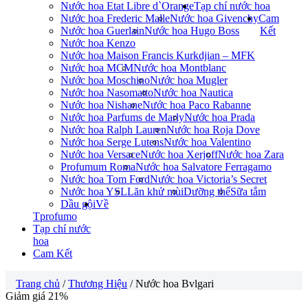
Nước hoa Etat Libre d`Orange
Tạp chí nước hoa
Nước hoa Frederic Malle
Nước hoa Givenchy
Cam
Nước hoa Guerlain
Nước hoa Hugo Boss
Kết
Nước hoa Kenzo
Nước hoa Maison Francis Kurkdjian – MFK
Nước hoa MCM
Nước hoa Montblanc
Nước hoa Moschino
Nước hoa Mugler
Nước hoa Nasomatto
Nước hoa Nautica
Nước hoa Nishane
Nước hoa Paco Rabanne
Nước hoa Parfums de Marly
Nước hoa Prada
Nước hoa Ralph Lauren
Nước hoa Roja Dove
Nước hoa Serge Lutens
Nước hoa Valentino
Nước hoa Versace
Nước hoa Xerjoff
Nước hoa Zara
Profumum Roma
Nước hoa Salvatore Ferragamo
Nước hoa Tom Ford
Nước hoa Victoria’s Secret
Nước hoa YSL
Lăn khử mùi
Dưỡng thể
Sữa tắm
Dầu gội
Về
Tprofumo
Tạp chí nước
hoa
Cam Kết
Trang chủ
/
Thương Hiệu
/ Nước hoa Bvlgari
Giảm giá 21%