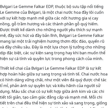
Bvlgari Le Gemme Falkar EDP, thuộc bộ sưu tập nổi tiếng
Le Gemme của Bvlgari, là một chai nước hoa đầy lôi cuốn
với sự kết hợp mạnh mẽ giữa các nốt hương gia vị cay
nồng, gỗ trầm hương và các thành phần gỗ quý hiếm.
Được thiết kế dành cho những người yêu thích sự mạnh
mẽ, đầy sức hút và đầy bản lĩnh, Bvlgari Le Gemme Falkar
mang lại một trải nghiệm hương thơm độc đáo, quyến rũ
và đầy chiều sâu. Đây là một lựa chọn lý tưởng cho những
dịp đặc biệt, các sự kiện sang trọng hay khi bạn muốn thể
hiện sự cá tính và quyền lực trong phong cách của mình.
Thiết kế chai của Bvlgari Le Gemme Falkar EDP là sự kết
hợp hoàn hảo giữa sự sang trọng và tinh tế. Chai nước hoa
có hình dáng vững chãi, như một viên đá quý được chế tác
tỉ mỉ, phản ánh sự quyền lực và kiêu hãnh của người sử
dụng. Màu sắc chai có sự kết hợp giữa ánh kim và các chi
tiết tối giản, tạo cảm giác đẳng cấp và mạnh mẽ. Mỗi chi
tiết trên chai đều thể hiện sự tinh xảo và sang trọng, giống