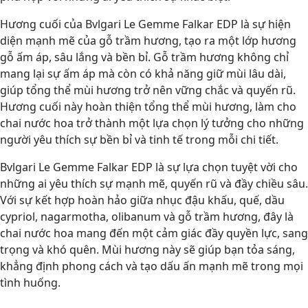
Hương cuối của Bvlgari Le Gemme Falkar EDP là sự hiện
diện mạnh mẽ của gỗ trầm hương, tạo ra một lớp hương
gỗ ấm áp, sâu lắng và bền bỉ. Gỗ trầm hương không chỉ
mang lại sự ấm áp mà còn có khả năng giữ mùi lâu dài,
giúp tổng thể mùi hương trở nên vững chắc và quyến rũ.
Hương cuối này hoàn thiện tổng thể mùi hương, làm cho
chai nước hoa trở thành một lựa chọn lý tưởng cho những
người yêu thích sự bền bỉ và tinh tế trong mỗi chi tiết.
Bvlgari Le Gemme Falkar EDP là sự lựa chọn tuyệt vời cho
những ai yêu thích sự mạnh mẽ, quyến rũ và đầy chiều sâu.
Với sự kết hợp hoàn hảo giữa nhục đậu khấu, quế, dầu
cypriol, nagarmotha, olibanum và gỗ trầm hương, đây là
chai nước hoa mang đến một cảm giác đầy quyền lực, sang
trọng và khó quên. Mùi hương này sẽ giúp bạn tỏa sáng,
khẳng định phong cách và tạo dấu ấn mạnh mẽ trong mọi
tình huống.