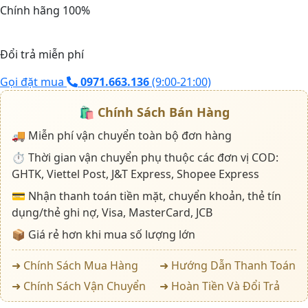
lượng
Chính hãng 100%
Đổi trả miễn phí
Gọi đặt mua
0971.663.136
(9:00-21:00)
🛍️
Chính Sách Bán Hàng
🚚 Miễn phí vận chuyển toàn bộ đơn hàng
⏱️ Thời gian vận chuyển phụ thuộc các đơn vị COD:
GHTK, Viettel Post, J&T Express, Shopee Express
💳 Nhận thanh toán tiền mặt, chuyển khoản, thẻ tín
dụng/thẻ ghi nợ, Visa, MasterCard, JCB
📦 Giá rẻ hơn khi mua số lượng lớn
➜ Chính Sách Mua Hàng
➜ Hướng Dẫn Thanh Toán
➜ Chính Sách Vận Chuyển
➜ Hoàn Tiền Và Đổi Trả