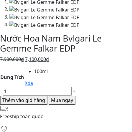
Nước Hoa Nam Bvlgari Le
Gemme Falkar EDP
Giá
Giá
7,900,000
₫
7,100,000
₫
gốc
hiện
100ml
là:
tại
Dung Tích
7,900,000₫.
là:
Xóa
7,100,000₫.
Bvlgari
-
+
Le
Thêm vào giỏ hàng
Mua ngay
Gemme
Falkar
Freeship toàn quốc
EDP
số