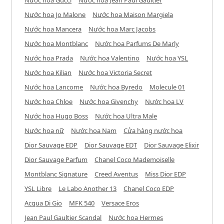
Nước hoa Jo Malone
Nước hoa Maison Margiela
Nước hoa Mancera
Nước hoa Marc Jacobs
Nước hoa Montblanc
Nước hoa Parfums De Marly
Nước hoa Prada
Nước hoa Valentino
Nước hoa YSL
Nước hoa Kilian
Nước hoa Victoria Secret
Nước hoa Lancome
Nước hoa Byredo
Molecule 01
Nước hoa Chloe
Nước hoa Givenchy
Nước hoa LV
Nước hoa Hugo Boss
Nước hoa Ultra Male
Nước hoa nữ
Nước hoa Nam
Cửa hàng nước hoa
Dior Sauvage EDP
Dior Sauvage EDT
Dior Sauvage Elixir
Dior Sauvage Parfum
Chanel Coco Mademoiselle
Montblanc Signature
Creed Aventus
Miss Dior EDP
YSL Libre
Le Labo Another 13
Chanel Coco EDP
Acqua Di Gio
MFK 540
Versace Eros
Jean Paul Gaultier Scandal
Nước hoa Hermes