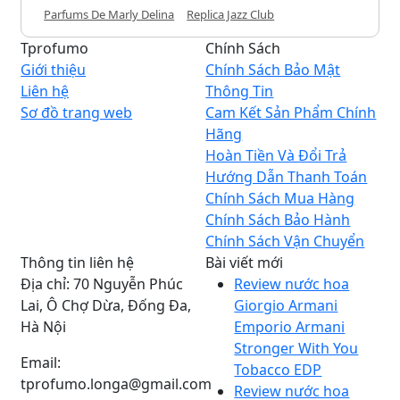
Parfums De Marly Delina
Replica Jazz Club
Tprofumo
Chính Sách
Giới thiệu
Chính Sách Bảo Mật
Liên hệ
Thông Tin
Sơ đồ trang web
Cam Kết Sản Phẩm Chính
Hãng
Hoàn Tiền Và Đổi Trả
Hướng Dẫn Thanh Toán
Chính Sách Mua Hàng
Chính Sách Bảo Hành
Chính Sách Vận Chuyển
Thông tin liên hệ
Bài viết mới
Địa chỉ: 70 Nguyễn Phúc
Review nước hoa
Lai, Ô Chợ Dừa, Đống Đa,
Giorgio Armani
Hà Nội
Emporio Armani
Stronger With You
Email:
Tobacco EDP
tprofumo.longa@gmail.com
Review nước hoa