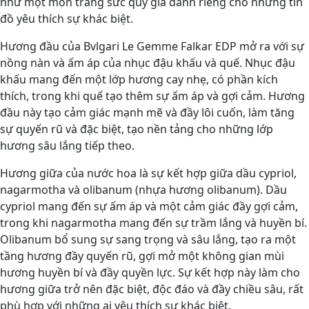
như một món trang sức quý giá dành riêng cho những tín
đồ yêu thích sự khác biệt.
Hương đầu của Bvlgari Le Gemme Falkar EDP mở ra với sự
nồng nàn và ấm áp của nhục đậu khấu và quế. Nhục đậu
khấu mang đến một lớp hương cay nhẹ, có phần kích
thích, trong khi quế tạo thêm sự ấm áp và gợi cảm. Hương
đầu này tạo cảm giác mạnh mẽ và đầy lôi cuốn, làm tăng
sự quyến rũ và đặc biệt, tạo nền tảng cho những lớp
hương sâu lắng tiếp theo.
Hương giữa của nước hoa là sự kết hợp giữa dầu cypriol,
nagarmotha và olibanum (nhựa hương olibanum). Dầu
cypriol mang đến sự ấm áp và một cảm giác đầy gợi cảm,
trong khi nagarmotha mang đến sự trầm lắng và huyền bí.
Olibanum bổ sung sự sang trọng và sâu lắng, tạo ra một
tầng hương đầy quyến rũ, gợi mở một không gian mùi
hương huyền bí và đầy quyền lực. Sự kết hợp này làm cho
hương giữa trở nên đặc biệt, độc đáo và đầy chiều sâu, rất
phù hợp với những ai yêu thích sự khác biệt.