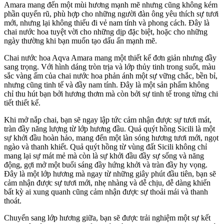
Amara mang đến một mùi hương mạnh mẽ nhưng cũng không kém
phần quyến rũ, phù hợp cho những người đàn ông yêu thích sự tươi
mới, nhưng lại không thiếu đi vẻ nam tính và phong cách. Đây là
chai nước hoa tuyệt vời cho những dịp đặc biệt, hoặc cho những
ngày thường khi bạn muốn tạo dấu ấn mạnh mẽ.
Chai nước hoa Aqva Amara mang một thiết kế đơn giản nhưng đầy
sang trọng. Với hình dáng tròn trịa và lớp thủy tinh trong suốt, màu
sắc vàng ấm của chai nước hoa phản ánh một sự vững chắc, bền bỉ,
nhưng cũng tinh tế và đầy nam tính. Đây là một sản phẩm không
chỉ thu hút bạn bởi hương thơm mà còn bởi sự tinh tế trong từng chi
tiết thiết kế.
Khi mở nắp chai, bạn sẽ ngay lập tức cảm nhận được sự tươi mát,
tràn đầy năng lượng từ lớp hương đầu. Quả quýt hồng Sicili là một
sự khởi đầu hoàn hảo, mang đến một làn sóng hương tươi mới, ngọt
ngào và thanh khiết. Quả quýt hồng từ vùng đất Sicili không chỉ
mang lại sự mát mẻ mà còn là sự khởi đầu đầy sự sống và năng
động, gợi mở một buổi sáng đầy hứng khởi và tràn đầy hy vọng.
Đây là một lớp hương mà ngay từ những giây phút đầu tiên, bạn sẽ
cảm nhận được sự tươi mới, nhẹ nhàng và dễ chịu, dễ dàng khiến
bất kỳ ai xung quanh cũng cảm nhận được sự thoải mái và thanh
thoát.
Chuyển sang lớp hương giữa, bạn sẽ được trải nghiệm một sự kết