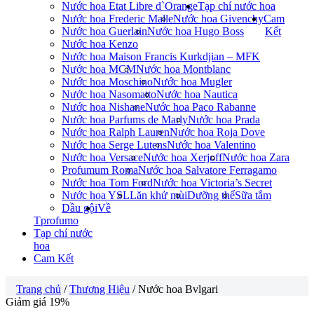
Nước hoa Etat Libre d`Orange
Tạp chí nước hoa
Nước hoa Frederic Malle
Nước hoa Givenchy
Cam
Nước hoa Guerlain
Nước hoa Hugo Boss
Kết
Nước hoa Kenzo
Nước hoa Maison Francis Kurkdjian – MFK
Nước hoa MCM
Nước hoa Montblanc
Nước hoa Moschino
Nước hoa Mugler
Nước hoa Nasomatto
Nước hoa Nautica
Nước hoa Nishane
Nước hoa Paco Rabanne
Nước hoa Parfums de Marly
Nước hoa Prada
Nước hoa Ralph Lauren
Nước hoa Roja Dove
Nước hoa Serge Lutens
Nước hoa Valentino
Nước hoa Versace
Nước hoa Xerjoff
Nước hoa Zara
Profumum Roma
Nước hoa Salvatore Ferragamo
Nước hoa Tom Ford
Nước hoa Victoria’s Secret
Nước hoa YSL
Lăn khử mùi
Dưỡng thể
Sữa tắm
Dầu gội
Về
Tprofumo
Tạp chí nước
hoa
Cam Kết
Trang chủ
/
Thương Hiệu
/ Nước hoa Bvlgari
Giảm giá 19%