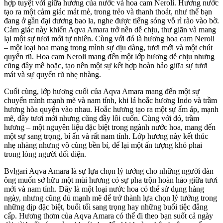
hợp tuyệt vời giữa hương của nước và hoa cam Neroli. Hương nước
tạo ra một cảm giác mát mẻ, trong trẻo và thanh thoát, như thể bạn
đang ở gần đại dương bao la, nghe được tiếng sóng vỗ rì rào vào bờ.
Cảm giác này khiến Aqva Amara trở nên dễ chịu, thư giãn và mang
lại một sự tươi mới tự nhiên. Cùng với đó là hương hoa cam Neroli
– một loại hoa mang trong mình sự dịu dàng, tươi mới và một chút
quyến rũ. Hoa cam Neroli mang đến một lớp hương dễ chịu nhưng
cũng đầy mê hoặc, tạo nên một sự kết hợp hoàn hảo giữa sự tươi
mát và sự quyến rũ nhẹ nhàng.
Cuối cùng, lớp hương cuối của Aqva Amara mang đến một sự
chuyển mình mạnh mẽ và nam tính, khi lá hoắc hương Indo và trầm
hương hòa quyện vào nhau. Hoắc hương tạo ra một sự ấm áp, mạnh
mẽ, đầy tươi mới nhưng cũng đầy lôi cuốn. Cùng với đó, trầm
hương – một nguyên liệu đặc biệt trong ngành nước hoa, mang đến
một sự sang trọng, bí ẩn và rất nam tính. Lớp hương này kết thúc
nhẹ nhàng nhưng vô cùng bền bỉ, để lại một ấn tượng khó phai
trong lòng người đối diện.
Bvlgari Aqva Amara là sự lựa chọn lý tưởng cho những người đàn
ông muốn sở hữu một mùi hương có sự pha trộn hoàn hảo giữa tươi
mới và nam tính. Đây là một loại nước hoa có thể sử dụng hàng
ngày, nhưng cũng đủ mạnh mẽ để trở thành lựa chọn lý tưởng trong
những dịp đặc biệt, buổi tối sang trọng hay những buổi tiệc đẳng
cấp. Hương thơm của Aqva Amara có thể đi theo bạn suốt cả ngày