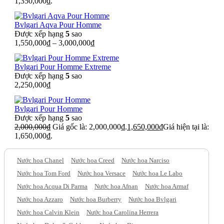
1,350,000₫.
Bvlgari Aqva Pour Homme
Được xếp hạng
5
sao
1,550,000
₫
–
3,000,000
₫
Bvlgari Pour Homme Extreme
Được xếp hạng
5
sao
2,250,000
₫
Bvlgari Pour Homme
Được xếp hạng
5
sao
2,000,000
₫
Giá gốc là: 2,000,000₫.
1,650,000
₫
Giá hiện tại là:
1,650,000₫.
Nước hoa Chanel
Nước hoa Creed
Nước hoa Narciso
Nước hoa Tom Ford
Nước hoa Versace
Nước hoa Le Labo
Nước hoa Acqua Di Parma
Nước hoa Afnan
Nước hoa Armaf
Nước hoa Azzaro
Nước hoa Burberry
Nước hoa Bvlgari
Nước hoa Calvin Klein
Nước hoa Carolina Herrera