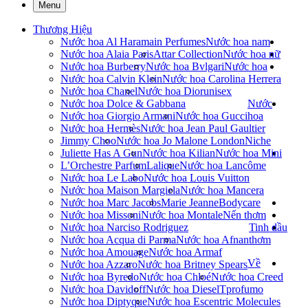
Menu
Thương Hiệu
Nước hoa Al Haramain Perfumes
Nước hoa nam
Nước hoa Alaia Paris
Attar Collection
Nước hoa nữ
Nước hoa Burberry
Nước hoa Bvlgari
Nước hoa
Nước hoa Calvin Klein
Nước hoa Carolina Herrera
Nước hoa Chanel
Nước hoa Dior
unisex
Nước hoa Dolce & Gabbana
Nước
Nước hoa Giorgio Armani
Nước hoa Gucci
hoa
Nước hoa Hermès
Nước hoa Jean Paul Gaultier
Jimmy Choo
Nước hoa Jo Malone London
Niche
Juliette Has A Gun
Nước hoa Kilian
Nước hoa Mini
L’Orchestre Parfum
Lalique
Nước hoa Lancôme
Nước hoa Le Labo
Nước hoa Louis Vuitton
Nước hoa Maison Margiela
Nước hoa Mancera
Nước hoa Marc Jacobs
Marie Jeanne
Bodycare
Nước hoa Missoni
Nước hoa Montale
Nến thơm
Nước hoa Narciso Rodriguez
Tinh dầu
Nước hoa Acqua di Parma
Nước hoa Afnan
thơm
Nước hoa Amouage
Nước hoa Armaf
Về
Nước hoa Azzaro
Nước hoa Britney Spears
Nước hoa Byredo
Nước hoa Chloé
Nước hoa Creed
Nước hoa Davidoff
Nước hoa Diesel
Tprofumo
Nước hoa Diptyque
Nước hoa Escentric Molecules