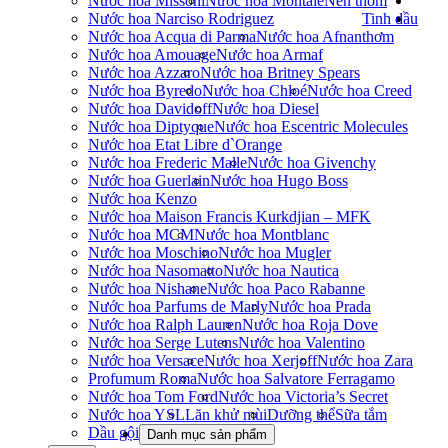
Nước hoa Missoni
Nước hoa Montale
Nến thơm
Nước hoa Narciso Rodriguez
Tinh dầu
Nước hoa Acqua di Parma
Nước hoa Afnan
thơm
Nước hoa Amouage
Nước hoa Armaf
Nước hoa Azzaro
Nước hoa Britney Spears
Nước hoa Byredo
Nước hoa Chloé
Nước hoa Creed
Nước hoa Davidoff
Nước hoa Diesel
Nước hoa Diptyque
Nước hoa Escentric Molecules
Nước hoa Etat Libre d`Orange
Nước hoa Frederic Malle
Nước hoa Givenchy
Nước hoa Guerlain
Nước hoa Hugo Boss
Nước hoa Kenzo
Nước hoa Maison Francis Kurkdjian – MFK
Nước hoa MCM
Nước hoa Montblanc
Nước hoa Moschino
Nước hoa Mugler
Nước hoa Nasomatto
Nước hoa Nautica
Nước hoa Nishane
Nước hoa Paco Rabanne
Nước hoa Parfums de Marly
Nước hoa Prada
Nước hoa Ralph Lauren
Nước hoa Roja Dove
Nước hoa Serge Lutens
Nước hoa Valentino
Nước hoa Versace
Nước hoa Xerjoff
Nước hoa Zara
Profumum Roma
Nước hoa Salvatore Ferragamo
Nước hoa Tom Ford
Nước hoa Victoria’s Secret
Nước hoa YSL
Lăn khử mùi
Dưỡng thể
Sữa tắm
Dầu gội
Danh mục sản phẩm