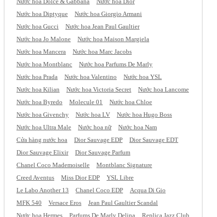
Nước hoa Dolce & Gabbana
Nước hoa Dior
Nước hoa Diptyque
Nước hoa Giorgio Armani
Nước hoa Gucci
Nước hoa Jean Paul Gaultier
Nước hoa Jo Malone
Nước hoa Maison Margiela
Nước hoa Mancera
Nước hoa Marc Jacobs
Nước hoa Montblanc
Nước hoa Parfums De Marly
Nước hoa Prada
Nước hoa Valentino
Nước hoa YSL
Nước hoa Kilian
Nước hoa Victoria Secret
Nước hoa Lancome
Nước hoa Byredo
Molecule 01
Nước hoa Chloe
Nước hoa Givenchy
Nước hoa LV
Nước hoa Hugo Boss
Nước hoa Ultra Male
Nước hoa nữ
Nước hoa Nam
Cửa hàng nước hoa
Dior Sauvage EDP
Dior Sauvage EDT
Dior Sauvage Elixir
Dior Sauvage Parfum
Chanel Coco Mademoiselle
Montblanc Signature
Creed Aventus
Miss Dior EDP
YSL Libre
Le Labo Another 13
Chanel Coco EDP
Acqua Di Gio
MFK 540
Versace Eros
Jean Paul Gaultier Scandal
Nước hoa Hermes
Parfums De Marly Delina
Replica Jazz Club