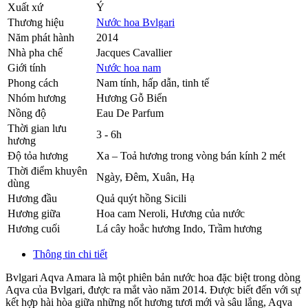
Xuất xứ
Ý
Thương hiệu
Nước hoa Bvlgari
Năm phát hành
2014
Nhà pha chế
Jacques Cavallier
Giới tính
Nước hoa nam
Phong cách
Nam tính, hấp dẫn, tinh tế
Nhóm hương
Hương Gỗ Biển
Nồng độ
Eau De Parfum
Thời gian lưu
3 - 6h
hương
Độ tỏa hương
Xa – Toả hương trong vòng bán kính 2 mét
Thời điểm khuyên
Ngày, Đêm, Xuân, Hạ
dùng
Hương đầu
Quả quýt hồng Sicili
Hương giữa
Hoa cam Neroli
,
Hương của nước
Hương cuối
Lá cây hoắc hương Indo
,
Trầm hương
Thông tin chi tiết
Bvlgari Aqva Amara là một phiên bản nước hoa đặc biệt trong dòng
Aqva của Bvlgari, được ra mắt vào năm 2014. Được biết đến với sự
kết hợp hài hòa giữa những nốt hương tươi mới và sâu lắng, Aqva