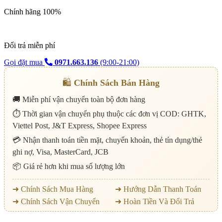
Chính hãng 100%
Đổi trả miễn phí
Gọi đặt mua
0971.663.136
(9:00-21:00)
🛍️
Chính Sách Bán Hàng
🚚 Miễn phí vận chuyển toàn bộ đơn hàng
⏱️ Thời gian vận chuyển phụ thuộc các đơn vị COD: GHTK,
Viettel Post, J&T Express, Shopee Express
💳 Nhận thanh toán tiền mặt, chuyển khoản, thẻ tín dụng/thẻ
ghi nợ, Visa, MasterCard, JCB
📦 Giá rẻ hơn khi mua số lượng lớn
➜ Chính Sách Mua Hàng
➜ Hướng Dẫn Thanh Toán
➜ Chính Sách Vận Chuyển
➜ Hoàn Tiền Và Đổi Trả