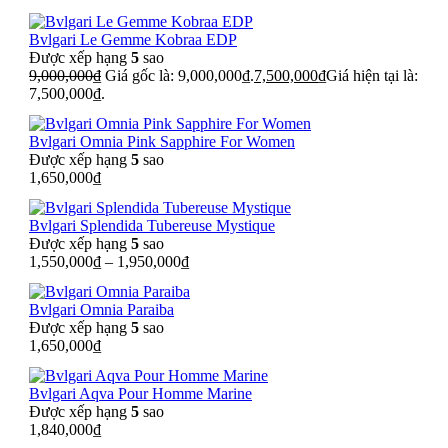
Bvlgari Le Gemme Kobraa EDP
Được xếp hạng
5
sao
9,000,000
₫
Giá gốc là: 9,000,000₫.
7,500,000
₫
Giá hiện tại là:
7,500,000₫.
Bvlgari Omnia Pink Sapphire For Women
Được xếp hạng
5
sao
1,650,000
₫
Bvlgari Splendida Tubereuse Mystique
Được xếp hạng
5
sao
1,550,000
₫
–
1,950,000
₫
Bvlgari Omnia Paraiba
Được xếp hạng
5
sao
1,650,000
₫
Bvlgari Aqva Pour Homme Marine
Được xếp hạng
5
sao
1,840,000
₫