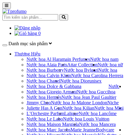
0
Danh mục sản phẩm
Thương Hiệu
Nước hoa Al Haramain Perfumes
Nước hoa nam
Nước hoa Alaia Paris
Attar Collection
Nước hoa nữ
Nước hoa Burberry
Nước hoa Bvlgari
Nước hoa
Nước hoa Calvin Klein
Nước hoa Carolina Herrera
Nước hoa Chanel
Nước hoa Dior
unisex
Nước hoa Dolce & Gabbana
Nước
Nước hoa Giorgio Armani
Nước hoa Gucci
hoa
Nước hoa Hermès
Nước hoa Jean Paul Gaultier
Jimmy Choo
Nước hoa Jo Malone London
Niche
Juliette Has A Gun
Nước hoa Kilian
Nước hoa Mini
L’Orchestre Parfum
Lalique
Nước hoa Lancôme
Nước hoa Le Labo
Nước hoa Louis Vuitton
Nước hoa Maison Margiela
Nước hoa Mancera
Nước hoa Marc Jacobs
Marie Jeanne
Bodycare