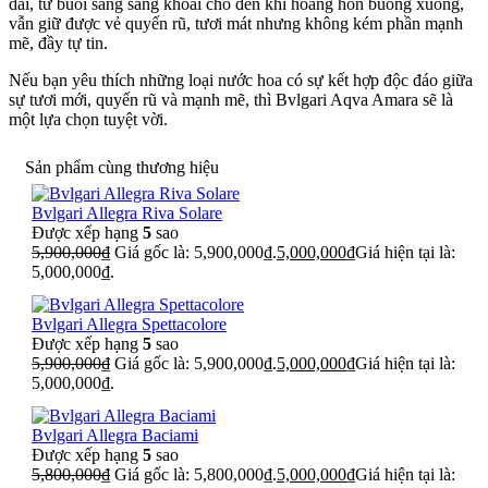
dài, từ buổi sáng sảng khoái cho đến khi hoàng hôn buông xuống,
vẫn giữ được vẻ quyến rũ, tươi mát nhưng không kém phần mạnh
mẽ, đầy tự tin.
Nếu bạn yêu thích những loại nước hoa có sự kết hợp độc đáo giữa
sự tươi mới, quyến rũ và mạnh mẽ, thì Bvlgari Aqva Amara sẽ là
một lựa chọn tuyệt vời.
Sản phẩm cùng thương hiệu
Bvlgari Allegra Riva Solare
Được xếp hạng
5
sao
5,900,000
₫
Giá gốc là: 5,900,000₫.
5,000,000
₫
Giá hiện tại là:
5,000,000₫.
Bvlgari Allegra Spettacolore
Được xếp hạng
5
sao
5,900,000
₫
Giá gốc là: 5,900,000₫.
5,000,000
₫
Giá hiện tại là:
5,000,000₫.
Bvlgari Allegra Baciami
Được xếp hạng
5
sao
5,800,000
₫
Giá gốc là: 5,800,000₫.
5,000,000
₫
Giá hiện tại là: