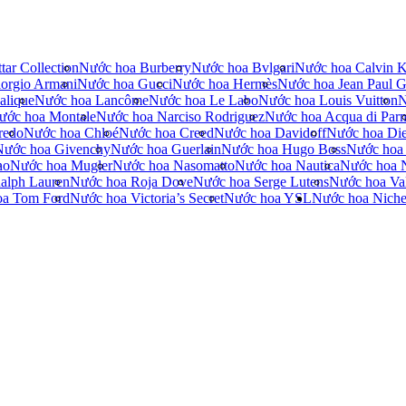
tar Collection
Nước hoa Burberry
Nước hoa Bvlgari
Nước hoa Calvin K
orgio Armani
Nước hoa Gucci
Nước hoa Hermès
Nước hoa Jean Paul Ga
alique
Nước hoa Lancôme
Nước hoa Le Labo
Nước hoa Louis Vuitton
N
ước hoa Montale
Nước hoa Narciso Rodriguez
Nước hoa Acqua di Par
redo
Nước hoa Chloé
Nước hoa Creed
Nước hoa Davidoff
Nước hoa Die
Nước hoa Givenchy
Nước hoa Guerlain
Nước hoa Hugo Boss
Nước hoa
no
Nước hoa Mugler
Nước hoa Nasomatto
Nước hoa Nautica
Nước hoa 
alph Lauren
Nước hoa Roja Dove
Nước hoa Serge Lutens
Nước hoa Val
oa Tom Ford
Nước hoa Victoria’s Secret
Nước hoa YSL
Nước hoa Nich