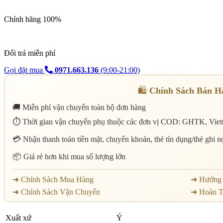
Chính hãng 100%
Đổi trả miễn phí
Gọi đặt mua
0971.663.136
(9:00-21:00)
🛍️
Chính Sách Bán H
🚚 Miễn phí vận chuyển toàn bộ đơn hàng
⏱️ Thời gian vận chuyển phụ thuộc các đơn vị COD: GHTK, Viett
💳 Nhận thanh toán tiền mặt, chuyển khoản, thẻ tín dụng/thẻ ghi 
📦 Giá rẻ hơn khi mua số lượng lớn
➜ Chính Sách Mua Hàng
➜ Hướng 
➜ Chính Sách Vận Chuyển
➜ Hoàn T
Xuất xứ
Ý