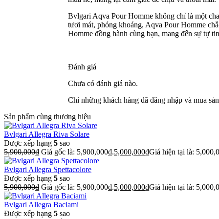
Bvlgari Aqva Pour Homme không chỉ là một chai 
tươi mát, phóng khoáng, Aqva Pour Homme chắc c
Homme đồng hành cùng bạn, mang đến sự tự tin
Đánh giá
Chưa có đánh giá nào.
Chỉ những khách hàng đã đăng nhập và mua sản 
Sản phẩm cùng thương hiệu
Bvlgari Allegra Riva Solare
Được xếp hạng
5
sao
5,900,000
₫
Giá gốc là: 5,900,000₫.
5,000,000
₫
Giá hiện tại là: 5,000,
Bvlgari Allegra Spettacolore
Được xếp hạng
5
sao
5,900,000
₫
Giá gốc là: 5,900,000₫.
5,000,000
₫
Giá hiện tại là: 5,000,
Bvlgari Allegra Baciami
Được xếp hạng
5
sao