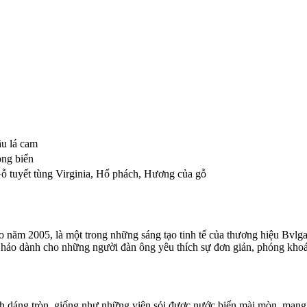
ầu lá cam
ng biển
ỗ tuyết tùng Virginia
,
Hổ phách
,
Hương của gỗ
ăm 2005, là một trong những sáng tạo tinh tế của thương hiệu Bvlga
n hảo dành cho những người đàn ông yêu thích sự đơn giản, phóng kho
h dáng tròn, giống như những viên sỏi được nước biển mài mòn, mang