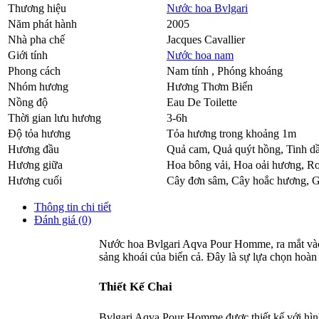
Thương hiệu
Nước hoa Bvlgari
Năm phát hành
2005
Nhà pha chế
Jacques Cavallier
Giới tính
Nước hoa nam
Phong cách
Nam tính , Phóng khoáng
Nhóm hương
Hương Thơm Biển
Nồng độ
Eau De Toilette
Thời gian lưu hương
3-6h
Độ tỏa hương
Tỏa hương trong khoảng 1m
Hương đầu
Quả cam
,
Quả quýt hồng
,
Tinh d
Hương giữa
Hoa bông vải
,
Hoa oải hương
,
Ro
Hương cuối
Cây đơn sâm
,
Cây hoắc hương
,
G
Thông tin chi tiết
Đánh giá (0)
Nước hoa Bvlgari Aqva Pour Homme, ra mắt vào n
sảng khoái của biển cả. Đây là sự lựa chọn hoà
Thiết Kế Chai
Bvlgari Aqva Pour Homme được thiết kế với hìn