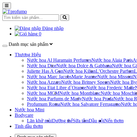
Đăng nhập
0
Danh mục sản phẩm
Thương Hiệu
Nước hoa Al Haramain Perfumes
Nước hoa Alaia Paris
At
Nước hoa Dior
Nước hoa Dolce & Gabbana
Nước hoa Gi
Juliette Has A Gun
Nước hoa Kilian
L’Orchestre Parfum
L
Nước hoa Marc Jacobs
Marie Jeanne
Nước hoa Missoni
N
Nước hoa Azzaro
Nước hoa Britney Spears
Nước hoa By
Nước hoa Etat Libre d`Orange
Nước hoa Frederic Malle
Nước hoa MCM
Nước hoa Montblanc
Nước hoa Moschi
Nước hoa Parfums de Marly
Nước hoa Prada
Nước hoa R
Profumum Roma
Nước hoa Salvatore Ferragamo
Nước h
Nước hoa Mini
Bodycare
Lăn khử mùi
Dưỡng thể
Sữa tắm
Dầu gội
Nến thơm
Tinh dầu thơm