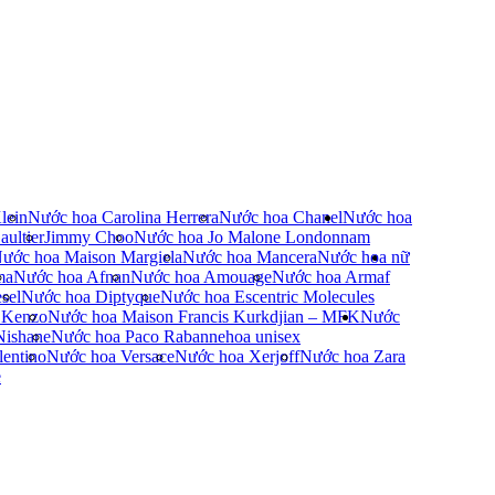
lein
Nước hoa Carolina Herrera
Nước hoa Chanel
Nước hoa
ultier
Jimmy Choo
Nước hoa Jo Malone London
nam
ước hoa Maison Margiela
Nước hoa Mancera
Nước hoa nữ
ma
Nước hoa Afnan
Nước hoa Amouage
Nước hoa Armaf
sel
Nước hoa Diptyque
Nước hoa Escentric Molecules
 Kenzo
Nước hoa Maison Francis Kurkdjian – MFK
Nước
Nishane
Nước hoa Paco Rabanne
hoa unisex
entino
Nước hoa Versace
Nước hoa Xerjoff
Nước hoa Zara
e