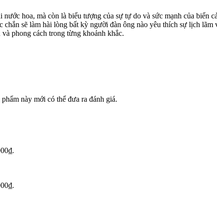
nước hoa, mà còn là biểu tượng của sự tự do và sức mạnh của biển cả.
hắn sẽ làm hài lòng bất kỳ người đàn ông nào yêu thích sự lịch lãm
 và phong cách trong từng khoảnh khắc.
phẩm này mới có thể đưa ra đánh giá.
000₫.
000₫.