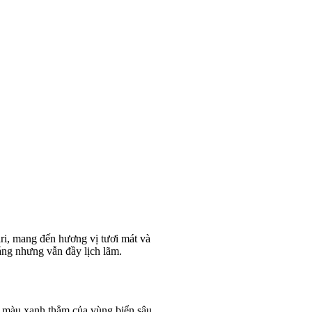
ri, mang đến hương vị tươi mát và
áng nhưng vẫn đầy lịch lãm.
 màu xanh thẳm của vùng biển sâu.