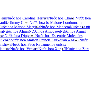
lein
Nước hoa Carolina Herrera
Nước hoa Chanel
Nước hoa
ultier
Jimmy Choo
Nước hoa Jo Malone London
nam
ước hoa Maison Margiela
Nước hoa Mancera
Nước hoa nữ
ma
Nước hoa Afnan
Nước hoa Amouage
Nước hoa Armaf
sel
Nước hoa Diptyque
Nước hoa Escentric Molecules
 Kenzo
Nước hoa Maison Francis Kurkdjian – MFK
Nước
Nishane
Nước hoa Paco Rabanne
hoa unisex
entino
Nước hoa Versace
Nước hoa Xerjoff
Nước hoa Zara
e