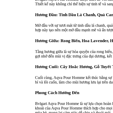
Thiết kế này không chỉ thể hiện sự tinh tế và sa
Hương Đầu: Tinh Dầu Lá Chanh, Quả Ca
Mở đầu với sự tươi mát từ tinh dầu lá chanh, q
hợp này tạo nên một mở đầu mạnh mẽ và ấn tượng
Hương Giữa: Rong Biển, Hoa Lavender, 
Tầng hương giữa là sự hòa quyện của rong biển,
gợi nhớ đến mùi vị đặc trưng của đại dương, kết
Hương Cuối: Cây Hoắc Hương, Gỗ Tuyết
Cuối cùng, Aqva Pour Homme kết thúc bằng sự ấ
bỉ và lôi cuốn, làm cho mùi hương lưu lại trên da
Phong Cách Hướng Đến
Bvlgari Aqva Pour Homme là sự lựa chọn hoàn h
khoái của Aqva Pour Homme thích hợp cho mọi dị
mùa hè, mang lại cảm giác dễ chịu và thoải mái.