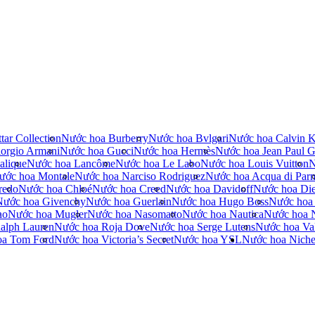
tar Collection
Nước hoa Burberry
Nước hoa Bvlgari
Nước hoa Calvin K
orgio Armani
Nước hoa Gucci
Nước hoa Hermès
Nước hoa Jean Paul Ga
alique
Nước hoa Lancôme
Nước hoa Le Labo
Nước hoa Louis Vuitton
N
ước hoa Montale
Nước hoa Narciso Rodriguez
Nước hoa Acqua di Par
redo
Nước hoa Chloé
Nước hoa Creed
Nước hoa Davidoff
Nước hoa Die
Nước hoa Givenchy
Nước hoa Guerlain
Nước hoa Hugo Boss
Nước hoa
no
Nước hoa Mugler
Nước hoa Nasomatto
Nước hoa Nautica
Nước hoa 
alph Lauren
Nước hoa Roja Dove
Nước hoa Serge Lutens
Nước hoa Val
oa Tom Ford
Nước hoa Victoria’s Secret
Nước hoa YSL
Nước hoa Nich