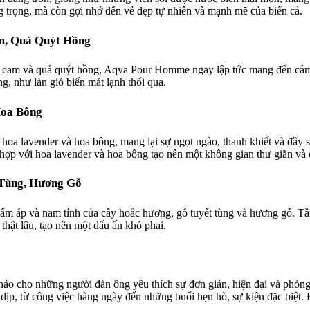
ng trọng, mà còn gợi nhớ đến vẻ đẹp tự nhiên và mạnh mẽ của biển cả.
m, Quả Quýt Hồng
uả cam và quả quýt hồng, Aqva Pour Homme ngay lập tức mang đến cảm 
, như làn gió biển mát lạnh thổi qua.
Hoa Bông
 hoa lavender và hoa bông, mang lại sự ngọt ngào, thanh khiết và đầy
 hợp với hoa lavender và hoa bông tạo nên một không gian thư giãn và 
 Tùng, Hương Gỗ
m áp và nam tính của cây hoắc hương, gỗ tuyết tùng và hương gỗ. T
 thật lâu, tạo nên một dấu ấn khó phai.
ảo cho những người đàn ông yêu thích sự đơn giản, hiện đại và phón
p, từ công việc hàng ngày đến những buổi hẹn hò, sự kiện đặc biệt.