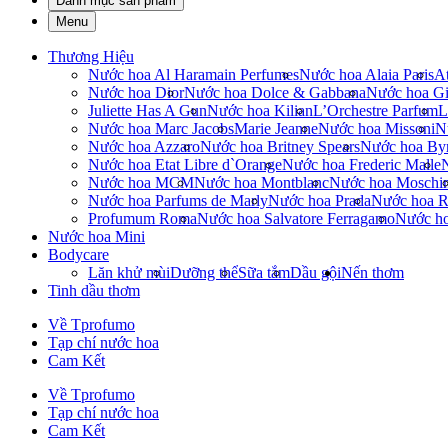
Danh mục sản phẩm
Menu
Thương Hiệu
Nước hoa Al Haramain Perfumes
Nước hoa Alaia Paris
At
Nước hoa Dior
Nước hoa Dolce & Gabbana
Nước hoa Gi
Juliette Has A Gun
Nước hoa Kilian
L’Orchestre Parfum
L
Nước hoa Marc Jacobs
Marie Jeanne
Nước hoa Missoni
N
Nước hoa Azzaro
Nước hoa Britney Spears
Nước hoa By
Nước hoa Etat Libre d`Orange
Nước hoa Frederic Malle
Nước hoa MCM
Nước hoa Montblanc
Nước hoa Moschi
Nước hoa Parfums de Marly
Nước hoa Prada
Nước hoa R
Profumum Roma
Nước hoa Salvatore Ferragamo
Nước h
Nước hoa Mini
Bodycare
Lăn khử mùi
Dưỡng thể
Sữa tắm
Dầu gội
Nến thơm
Tinh dầu thơm
Về Tprofumo
Tạp chí nước hoa
Cam Kết
Về Tprofumo
Tạp chí nước hoa
Cam Kết