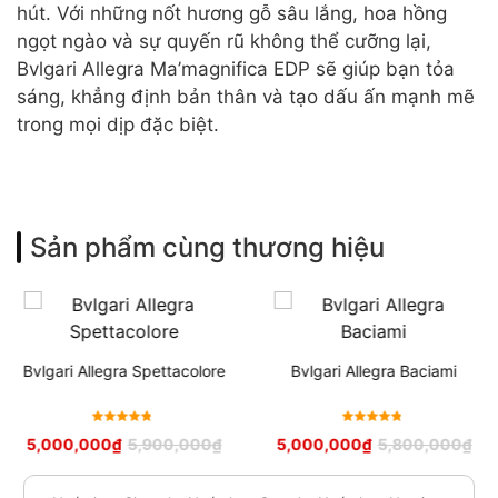
hút. Với những nốt hương gỗ sâu lắng, hoa hồng
ngọt ngào và sự quyến rũ không thể cưỡng lại,
Bvlgari Allegra Ma’magnifica EDP sẽ giúp bạn tỏa
sáng, khẳng định bản thân và tạo dấu ấn mạnh mẽ
trong mọi dịp đặc biệt.
Sản phẩm cùng thương hiệu
Bvlgari Allegra Spettacolore
Bvlgari Allegra Baciami
Được xếp
Được xếp
5,000,000
₫
5,900,000
₫
5,000,000
₫
5,800,000
₫
hạng
5
hạng
5
sao
sao