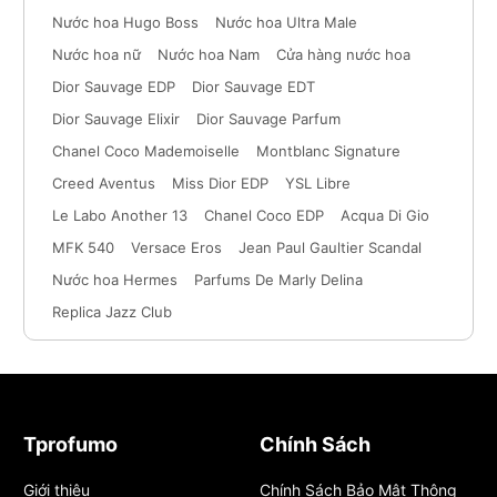
Nước hoa Hugo Boss
Nước hoa Ultra Male
Nước hoa nữ
Nước hoa Nam
Cửa hàng nước hoa
Dior Sauvage EDP
Dior Sauvage EDT
Dior Sauvage Elixir
Dior Sauvage Parfum
Chanel Coco Mademoiselle
Montblanc Signature
Creed Aventus
Miss Dior EDP
YSL Libre
Le Labo Another 13
Chanel Coco EDP
Acqua Di Gio
MFK 540
Versace Eros
Jean Paul Gaultier Scandal
Nước hoa Hermes
Parfums De Marly Delina
Replica Jazz Club
Tprofumo
Chính Sách
Giới thiệu
Chính Sách Bảo Mật Thông