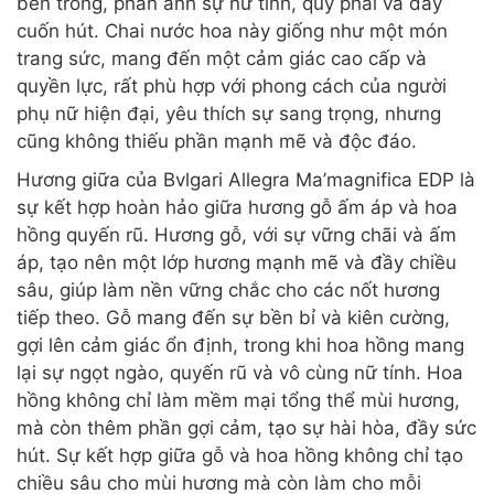
bên trong, phản ánh sự nữ tính, quý phái và đầy
cuốn hút. Chai nước hoa này giống như một món
trang sức, mang đến một cảm giác cao cấp và
quyền lực, rất phù hợp với phong cách của người
phụ nữ hiện đại, yêu thích sự sang trọng, nhưng
cũng không thiếu phần mạnh mẽ và độc đáo.
Hương giữa của Bvlgari Allegra Ma’magnifica EDP là
sự kết hợp hoàn hảo giữa hương gỗ ấm áp và hoa
hồng quyến rũ. Hương gỗ, với sự vững chãi và ấm
áp, tạo nên một lớp hương mạnh mẽ và đầy chiều
sâu, giúp làm nền vững chắc cho các nốt hương
tiếp theo. Gỗ mang đến sự bền bỉ và kiên cường,
gợi lên cảm giác ổn định, trong khi hoa hồng mang
lại sự ngọt ngào, quyến rũ và vô cùng nữ tính. Hoa
hồng không chỉ làm mềm mại tổng thể mùi hương,
mà còn thêm phần gợi cảm, tạo sự hài hòa, đầy sức
hút. Sự kết hợp giữa gỗ và hoa hồng không chỉ tạo
chiều sâu cho mùi hương mà còn làm cho mỗi