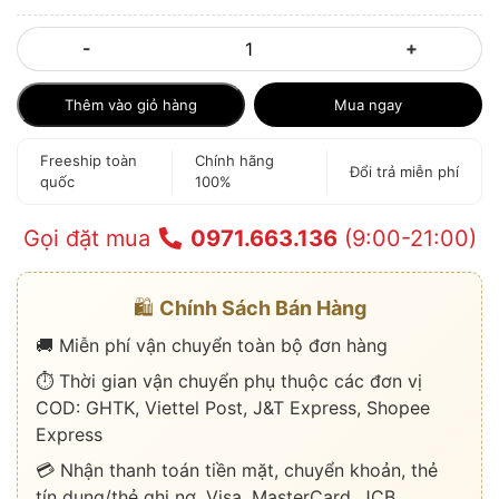
-
+
Thêm vào giỏ hàng
Mua ngay
Freeship toàn
Chính hãng
Đổi trả miễn phí
quốc
100%
Gọi đặt mua
0971.663.136
(9:00-21:00)
🛍️
Chính Sách Bán Hàng
🚚 Miễn phí vận chuyển toàn bộ đơn hàng
⏱️ Thời gian vận chuyển phụ thuộc các đơn vị
COD: GHTK, Viettel Post, J&T Express, Shopee
Express
💳 Nhận thanh toán tiền mặt, chuyển khoản, thẻ
tín dụng/thẻ ghi nợ, Visa, MasterCard, JCB