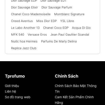
Dior Sauvage EDP
Dior Sauvage EDT
Dior Sauvage Elixir
Dior Sauvage Parfum
Chanel Coco Mademoiselle
Montblanc Signature
Creed Aventus
Miss Dior EDP
YSL Libre
Le Labo Another 13
Chanel Coco EDP
Acqua Di Gio
MFK 540
Versace Eros
Jean Paul Gaultier Scandal
Nước hoa Hermes
Parfums De Marly Delina
Replica Jazz Club
Tprofumo
Chính Sách
Giới thiệu
Chính Sách Bảo Mật Thông
Liên hệ
Tin
Sơ đồ trang web
Cam Kết Sản Phẩm Chính
Hãng