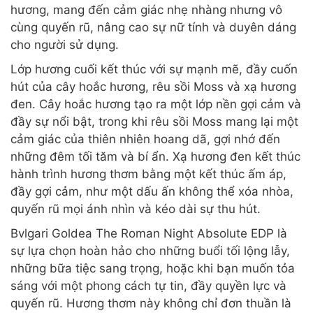
hương, mang đến cảm giác nhẹ nhàng nhưng vô
cùng quyến rũ, nâng cao sự nữ tính và duyên dáng
cho người sử dụng.
Lớp hương cuối kết thúc với sự mạnh mẽ, đầy cuốn
hút của cây hoắc hương, rêu sồi Moss và xạ hương
đen. Cây hoắc hương tạo ra một lớp nền gợi cảm và
đầy sự nổi bật, trong khi rêu sồi Moss mang lại một
cảm giác của thiên nhiên hoang dã, gợi nhớ đến
những đêm tối tăm và bí ẩn. Xạ hương đen kết thúc
hành trình hương thơm bằng một kết thúc ấm áp,
đầy gợi cảm, như một dấu ấn không thể xóa nhòa,
quyến rũ mọi ánh nhìn và kéo dài sự thu hút.
Bvlgari Goldea The Roman Night Absolute EDP là
sự lựa chọn hoàn hảo cho những buổi tối lộng lẫy,
những bữa tiệc sang trọng, hoặc khi bạn muốn tỏa
sáng với một phong cách tự tin, đầy quyền lực và
quyến rũ. Hương thơm này không chỉ đơn thuần là