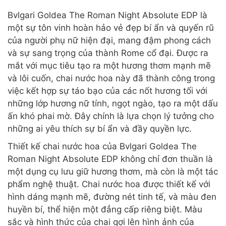
Bvlgari Goldea The Roman Night Absolute EDP là
một sự tôn vinh hoàn hảo vẻ đẹp bí ẩn và quyến rũ
của người phụ nữ hiện đại, mang đậm phong cách
và sự sang trọng của thành Rome cổ đại. Được ra
mắt với mục tiêu tạo ra một hương thơm mạnh mẽ
và lôi cuốn, chai nước hoa này đã thành công trong
việc kết hợp sự táo bạo của các nốt hương tối với
những lớp hương nữ tính, ngọt ngào, tạo ra một dấu
ấn khó phai mờ. Đây chính là lựa chọn lý tưởng cho
những ai yêu thích sự bí ẩn và đầy quyền lực.
Thiết kế chai nước hoa của Bvlgari Goldea The
Roman Night Absolute EDP không chỉ đơn thuần là
một dụng cụ lưu giữ hương thơm, mà còn là một tác
phẩm nghệ thuật. Chai nước hoa được thiết kế với
hình dáng mạnh mẽ, đường nét tinh tế, và màu đen
huyền bí, thể hiện một đẳng cấp riêng biệt. Màu
sắc và hình thức của chai gợi lên hình ảnh của