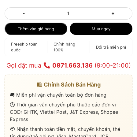
-
+
Thêm vào giỏ hàng
Mua ngay
Freeship toàn
Chính hãng
Đổi trả miễn phí
quốc
100%
Gọi đặt mua
0971.663.136
(9:00-21:00)
🛍️
Chính Sách Bán Hàng
🚚 Miễn phí vận chuyển toàn bộ đơn hàng
⏱️ Thời gian vận chuyển phụ thuộc các đơn vị
COD: GHTK, Viettel Post, J&T Express, Shopee
Express
💳 Nhận thanh toán tiền mặt, chuyển khoản, thẻ
tín dụng/thẻ ghi nợ, Visa, MasterCard, JCB