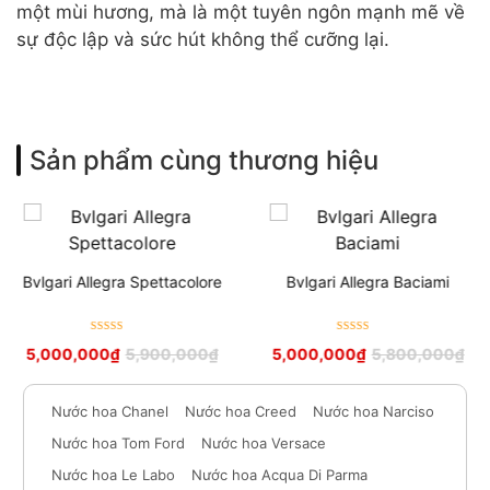
một mùi hương, mà là một tuyên ngôn mạnh mẽ về
sự độc lập và sức hút không thể cưỡng lại.
Sản phẩm cùng thương hiệu
Bvlgari Allegra Spettacolore
Bvlgari Allegra Baciami
Được xếp
Được xếp
5,000,000
₫
5,900,000
₫
5,000,000
₫
5,800,000
₫
hạng
5
sao
hạng
5
sao
Nước hoa Chanel
Nước hoa Creed
Nước hoa Narciso
Nước hoa Tom Ford
Nước hoa Versace
Nước hoa Le Labo
Nước hoa Acqua Di Parma