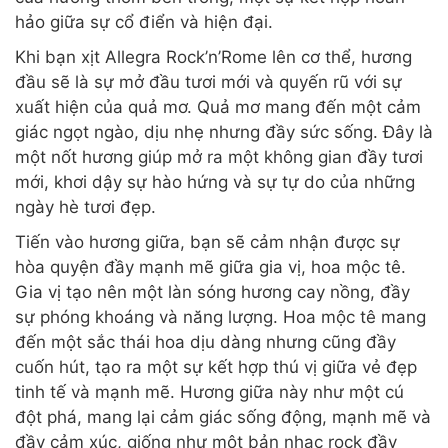
hảo giữa sự cổ điển và hiện đại.
Khi bạn xịt Allegra Rock’n’Rome lên cơ thể, hương
đầu sẽ là sự mở đầu tươi mới và quyến rũ với sự
xuất hiện của quả mơ. Quả mơ mang đến một cảm
giác ngọt ngào, dịu nhẹ nhưng đầy sức sống. Đây là
một nốt hương giúp mở ra một không gian đầy tươi
mới, khơi dậy sự hào hứng và sự tự do của những
ngày hè tươi đẹp.
Tiến vào hương giữa, bạn sẽ cảm nhận được sự
hòa quyện đầy mạnh mẽ giữa gia vị, hoa mộc tê.
Gia vị tạo nên một làn sóng hương cay nồng, đầy
sự phóng khoáng và năng lượng. Hoa mộc tê mang
đến một sắc thái hoa dịu dàng nhưng cũng đầy
cuốn hút, tạo ra một sự kết hợp thú vị giữa vẻ đẹp
tinh tế và mạnh mẽ. Hương giữa này như một cú
đột phá, mang lại cảm giác sống động, mạnh mẽ và
đầy cảm xúc, giống như một bản nhạc rock đầy