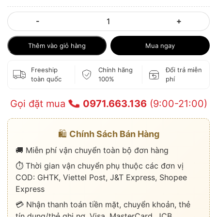
-
+
Thêm vào giỏ hàng
Mua ngay
Freeship
Chính hãng
Đổi trả miễn
toàn quốc
100%
phí
Gọi đặt mua
0971.663.136
(9:00-21:00)
🛍️
Chính Sách Bán Hàng
🚚 Miễn phí vận chuyển toàn bộ đơn hàng
⏱️ Thời gian vận chuyển phụ thuộc các đơn vị
COD: GHTK, Viettel Post, J&T Express, Shopee
Express
💳 Nhận thanh toán tiền mặt, chuyển khoản, thẻ
tín dụng/thẻ ghi nợ, Visa, MasterCard, JCB