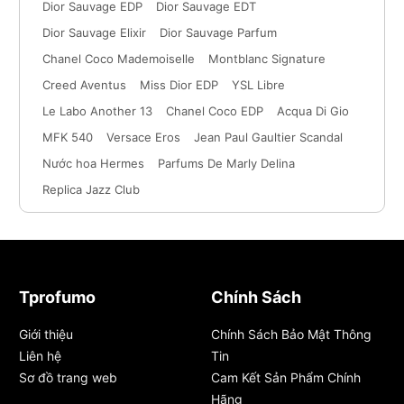
Dior Sauvage EDP
Dior Sauvage EDT
Dior Sauvage Elixir
Dior Sauvage Parfum
Chanel Coco Mademoiselle
Montblanc Signature
Creed Aventus
Miss Dior EDP
YSL Libre
Le Labo Another 13
Chanel Coco EDP
Acqua Di Gio
MFK 540
Versace Eros
Jean Paul Gaultier Scandal
Nước hoa Hermes
Parfums De Marly Delina
Replica Jazz Club
Tprofumo
Chính Sách
Giới thiệu
Chính Sách Bảo Mật Thông
Liên hệ
Tin
Sơ đồ trang web
Cam Kết Sản Phẩm Chính
Hãng