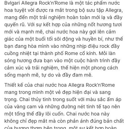
Bvlgari Allegra Rock’n’Rome là một tác phẩm nước
hoa tuyệt vời được ra mắt trong bộ sưu tập Allegra,
mang đến một trải nghiệm hoàn toàn mới lạ và đầy
quyến rũ. Với sự kết hợp của những nốt hương tươi
mới và mạnh mẽ, chai nước hoa này gợi lên cảm
giác của một buổi tối sôi động và huyền bí, như thể
bạn đang hòa mình vào những nhịp điệu rock đầy
cuồng nhiệt tại thành phố Rome cổ kính. Mỗi làn
sóng hương đưa bạn vào một cuộc hành trình đầy
cảm xúc và trải nghiệm, thể hiện một phong cách
sống mạnh mẽ, tự do và đầy đam mê.
Thiết kế của chai nước hoa Allegra Rock’n’Rome
mang trong mình một vẻ đẹp hiện đại và sang
trọng. Chai thủy tinh trong suốt với màu sắc ấm áp
của vàng cam và những đường nét tinh tế tạo nên
một tổng thể đầy lôi cuốn. Chai nước hoa này
không chỉ đẹp mắt mà còn phản ánh đúng bản chất
của hương thơm bên trong, một sự kết hợp hoàn