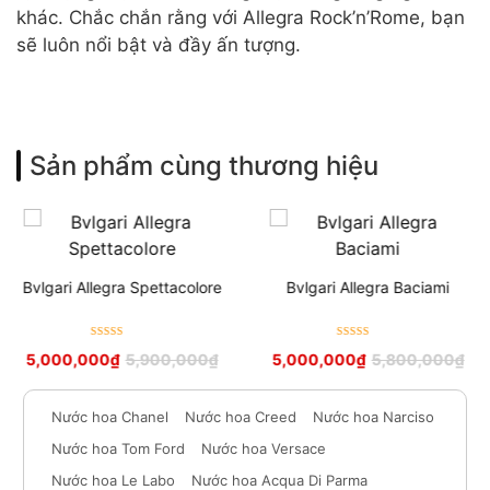
khác. Chắc chắn rằng với Allegra Rock’n’Rome, bạn
sẽ luôn nổi bật và đầy ấn tượng.
Sản phẩm cùng thương hiệu
Bvlgari Allegra Spettacolore
Bvlgari Allegra Baciami
Được xếp
Được xếp
5,000,000
₫
5,900,000
₫
5,000,000
₫
5,800,000
₫
hạng
5
sao
hạng
5
sao
Nước hoa Chanel
Nước hoa Creed
Nước hoa Narciso
Nước hoa Tom Ford
Nước hoa Versace
Nước hoa Le Labo
Nước hoa Acqua Di Parma