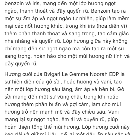
benzoin và iris, mang đến một lớp hương ngọt
ngào, thanh thoát và đầy quyến rũ. Benzoin tạo ra
một sự ấm áp và ngọt ngào tự nhiên, giúp làm mềm
mại các nốt hương khác, trong khi iris (hoa diên vĩ)
thêm phần thanh thoát và sang trọng, tạo cảm giác
nhẹ nhàng và quyến rũ. Lớp hương giữa này không
chỉ mang đến sự ngọt ngào mà còn tạo ra một sự
sang trọng, hoàn hảo cho một mùi hương nữ tính và
đầy quyến rũ.
Hương cuối của Bvlgari Le Gemme Noorah EDP là
sự hiện diện của gỗ sồi, hoắc hương và vani, tạo
nên một lớp hương sâu lắng, ấm áp và bền bỉ. Gỗ
sồi mang đến một sự vững chãi, trong khi hoắc
hương thêm phần bí ẩn và gợi cảm, làm cho mùi
hương trở nên mạnh mẽ và đầy chiều sâu. Vani
mang lại sự ngọt ngào, êm ái và quyến rũ, giúp
hoàn thiện tổng thể mùi hương. Lớp hương cuối này
kéo dài và giữ mùi lâu, để lại một dấu ấn sâu sắc và