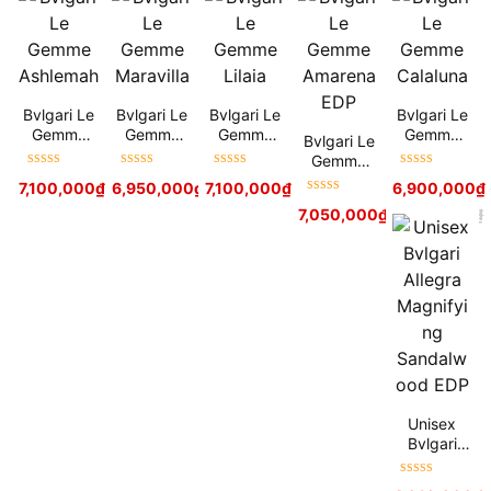
Bvlgari Le
Bvlgari Le
Bvlgari Le
Bvlgari Le
Gemme
Gemme
Gemme
Gemme
Bvlgari Le
Ashlemah
Maravilla
Lilaia
Calaluna
Gemme
Được xếp
Được xếp
Được xếp
Được xếp
Amarena
7,100,000
₫
7,800,000
6,950,000
₫
₫
7,100,000
7,900,000
₫
₫
7,900,000
₫
6,900,000
₫
hạng
5
sao
hạng
5
sao
hạng
5
sao
hạng
5
sao
EDP
Được xếp
7,050,000
₫
7,800,000
₫
hạng
5
sao
Unisex
Bvlgari
Allegra
Magnifying
Được xếp