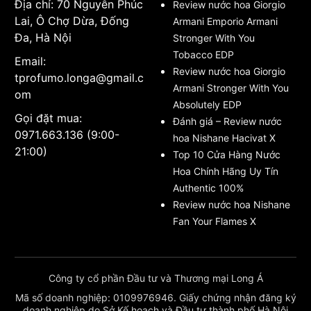
Địa chỉ: 70 Nguyễn Phúc
Review nước hoa Giorgio
Lai, Ô Chợ Dừa, Đống
Armani Emporio Armani
Đa, Hà Nội
Stronger With You
Tobacco EDP
Email:
Review nước hoa Giorgio
tprofumo.longa@gmail.c
Armani Stronger With You
om
Absolutely EDP
Gọi đặt mua:
Đánh giá – Review nước
0971.663.136 (9:00-
hoa Nishane Hacivat X
21:00)
Top 10 Cửa Hàng Nước
Hoa Chính Hãng Uy Tín
Authentic 100%
Review nước hoa Nishane
Fan Your Flames X
Công ty cổ phần Đầu tư và Thương mại Long Á
Mã số doanh nghiệp: 0109976946. Giấy chứng nhận đăng ký
doanh nghiệp do Sở Kế hoạch và Đầu tư thành phố Hà Nội