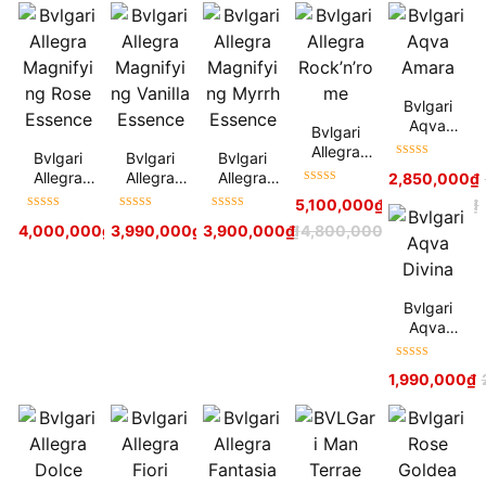
Bvlgari
Aqva
Bvlgari
Amara
Allegra
Bvlgari
Bvlgari
Bvlgari
Được xếp
Rock’n’rom
Allegra
Allegra
Allegra
2,850,000
₫
hạng
5
sao
e
Được xếp
Magnifying
Magnifying
Magnifying
5,100,000
₫
6,100,000
₫
hạng
5
sao
Rose
Vanilla
Myrrh
Được xếp
Được xếp
Được xếp
4,000,000
₫
3,990,000
4,900,000
₫
₫
3,900,000
4,900,000
₫
₫
4,800,000
₫
Essence
Essence
Essence
hạng
5
sao
hạng
5
sao
hạng
5
sao
Bvlgari
Aqva
Divina
Được xếp
1,990,000
₫
hạng
5
sao