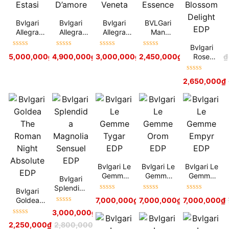
Bvlgari
Bvlgari
Bvlgari
BVLGari
Allegra
Allegra
Allegra
Man
Dolce
Fiori
Fantasia
Terrae
Bvlgari
Estasi
D’amore
Veneta
Essence
Được xếp
Được xếp
Được xếp
Được xếp
Rose
5,000,000
₫
4,900,000
5,800,000
₫
₫
3,000,000
5,500,000
₫
₫
2,450,000
3,800,000
₫
₫
2,900,000
₫
hạng
5
sao
hạng
5
sao
hạng
5
sao
hạng
5
sao
Goldea
Blossom
Được xếp
2,650,000
₫
Delight
hạng
5
sao
EDP
Bvlgari Le
Bvlgari Le
Bvlgari Le
Gemme
Gemme
Gemme
Bvlgari
Tygar EDP
Orom EDP
Empyr EDP
Splendida
Bvlgari
Được xếp
Được xếp
Được xếp
Magnolia
Goldea
7,000,000
₫
7,000,000
7,900,000
₫
₫
7,000,000
7,900,000
₫
₫
hạng
5
sao
hạng
5
sao
hạng
5
sao
Sensuel
Được xếp
The
3,000,000
₫
3,400,000
₫
EDP
hạng
5
sao
Roman
Được xếp
2,250,000
₫
2,800,000
₫
Night
hạng
5
sao