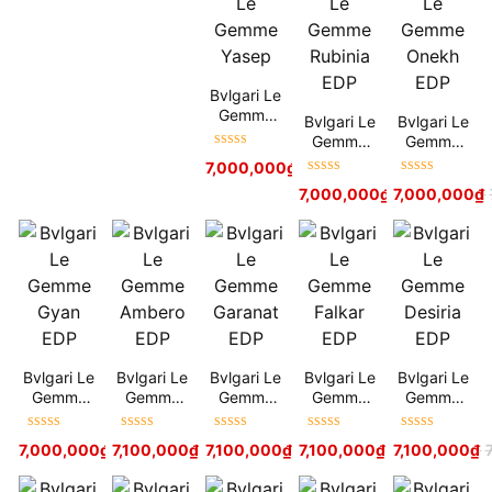
Absolute
EDP
Bvlgari Le
Gemme
Bvlgari Le
Bvlgari Le
Yasep
Gemme
Gemme
Được xếp
Rubinia
Onekh
7,000,000
₫
7,900,000
₫
hạng
5
sao
EDP
EDP
Được xếp
Được xếp
7,000,000
₫
7,000,000
7,900,000
₫
₫
hạng
5
sao
hạng
5
sao
Bvlgari Le
Bvlgari Le
Bvlgari Le
Bvlgari Le
Bvlgari Le
Gemme
Gemme
Gemme
Gemme
Gemme
Gyan EDP
Ambero
Garanat
Falkar EDP
Desiria
EDP
EDP
EDP
Được xếp
Được xếp
Được xếp
Được xếp
Được xếp
7,000,000
₫
7,100,000
7,900,000
₫
₫
7,900,000
7,100,000
₫
₫
7,900,000
7,100,000
₫
₫
7,900,000
7,100,000
₫
₫
hạng
5
sao
hạng
5
sao
hạng
5
sao
hạng
5
sao
hạng
5
sao