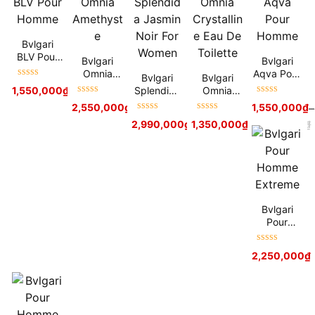
Bvlgari
BLV Pour
Bvlgari
Bvlgari
Homme
Omnia
Aqva Pour
Bvlgari
Bvlgari
Được xếp
Amethyste
Homme
Splendida
Omnia
1,550,000
₫
2,000,000
₫
hạng
5
sao
Được xếp
Được xếp
Jasmin
Crystalline
2,550,000
₫
1,550,000
₫
–
hạng
5
sao
hạng
5
sao
Noir For
Eau De
Được xếp
Được xếp
2,990,000
₫
1,350,000
4,090,000
₫
₫
2,250,000
₫
Women
Toilette
hạng
5
sao
hạng
5
sao
Bvlgari
Pour
Homme
Extreme
Được xếp
2,250,000
₫
hạng
5
sao