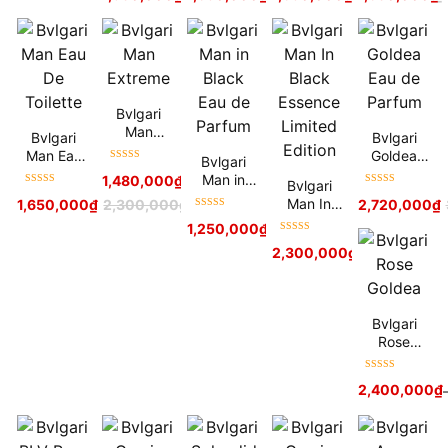
Bvlgari
Man
Bvlgari
Bvlgari
Extreme
Man Eau
Goldea
Bvlgari
Được xếp
De Toilette
Eau de
Man in
1,480,000
₫
2,000,000
₫
Bvlgari
hạng
5
sao
Parfum
Được xếp
Được xếp
Black Eau
Man In
1,650,000
₫
2,300,000
₫
2,720,000
₫
hạng
5
sao
hạng
5
sao
de Parfum
Được xếp
Black
1,250,000
₫
–
2,200,000
₫
hạng
5
sao
Essence
Được xếp
2,300,000
₫
Limited
hạng
5
sao
Edition
Bvlgari
Rose
Goldea
Được xếp
2,400,000
₫
hạng
5
sao