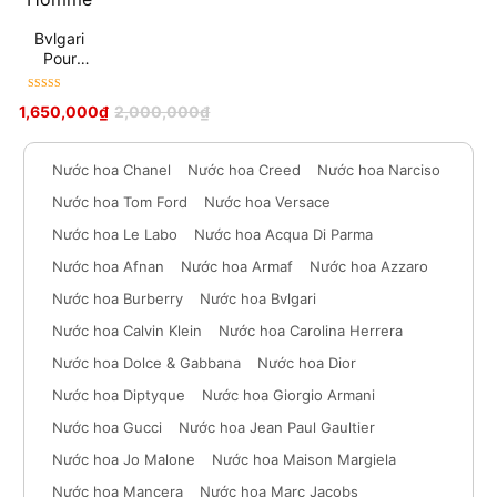
Bvlgari
Pour
Homme
Được xếp
1,650,000
₫
2,000,000
₫
hạng
5
sao
Nước hoa Chanel
Nước hoa Creed
Nước hoa Narciso
Nước hoa Tom Ford
Nước hoa Versace
Nước hoa Le Labo
Nước hoa Acqua Di Parma
Nước hoa Afnan
Nước hoa Armaf
Nước hoa Azzaro
Nước hoa Burberry
Nước hoa Bvlgari
Nước hoa Calvin Klein
Nước hoa Carolina Herrera
Nước hoa Dolce & Gabbana
Nước hoa Dior
Nước hoa Diptyque
Nước hoa Giorgio Armani
Nước hoa Gucci
Nước hoa Jean Paul Gaultier
Nước hoa Jo Malone
Nước hoa Maison Margiela
Nước hoa Mancera
Nước hoa Marc Jacobs