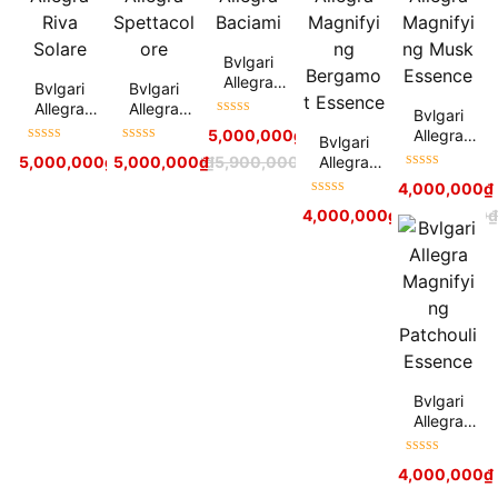
Bvlgari
Allegra
Bvlgari
Bvlgari
Baciami
Allegra
Allegra
Bvlgari
Được xếp
Riva Solare
Spettacolo
Allegra
5,000,000
₫
5,800,000
₫
Bvlgari
hạng
5
sao
re
Được xếp
Được xếp
Magnifying
Allegra
5,000,000
₫
5,000,000
5,900,000
₫
₫
5,900,000
₫
hạng
5
sao
hạng
5
sao
Musk
Được xếp
Magnifying
4,000,000
₫
Essence
hạng
5
sao
Bergamot
Được xếp
4,000,000
₫
4,900,000
Essence
hạng
5
sao
Bvlgari
Allegra
Magnifying
Patchouli
Được xếp
4,000,000
₫
Essence
hạng
5
sao