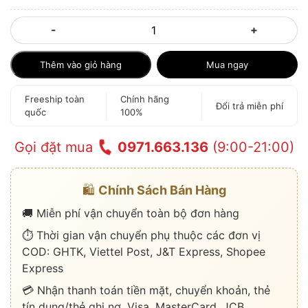
-
+
Thêm vào giỏ hàng
Mua ngay
Freeship toàn
Chính hãng
Đổi trả miễn phí
quốc
100%
Gọi đặt mua
0971.663.136
(9:00-21:00)
🛍️
Chính Sách Bán Hàng
🚚 Miễn phí vận chuyển toàn bộ đơn hàng
⏱️ Thời gian vận chuyển phụ thuộc các đơn vị
COD: GHTK, Viettel Post, J&T Express, Shopee
Express
💳 Nhận thanh toán tiền mặt, chuyển khoản, thẻ
tín dụng/thẻ ghi nợ, Visa, MasterCard, JCB