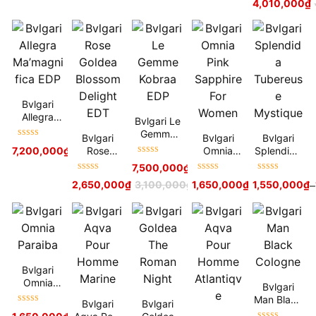
4,010,000
₫
Sandalwoo
hạng
5
sao
d EDP
Bvlgari
Allegra
Bvlgari Le
Ma’magnifi
Gemme
Bvlgari
Bvlgari
Bvlgari
ca EDP
Được xếp
Kobraa
Rose
Omnia
Splendida
7,200,000
₫
8,000,000
₫
hạng
5
sao
EDP
Được xếp
Goldea
Pink
Tubereuse
7,500,000
₫
9,000,000
₫
hạng
5
sao
Blossom
Sapphire
Mystique
Được xếp
Được xếp
Được xếp
2,650,000
₫
3,100,000
₫
1,650,000
₫
1,550,000
₫
–
Delight
For Women
hạng
5
sao
hạng
5
sao
hạng
5
sao
EDT
Bvlgari
Omnia
Bvlgari
Paraiba
Man Black
Bvlgari
Bvlgari
Được xếp
Cologne