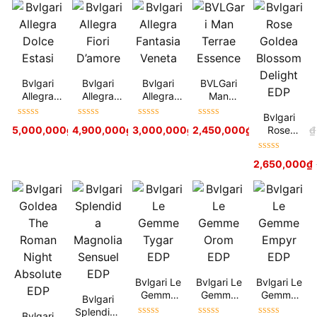
Bvlgari
Bvlgari
Bvlgari
BVLGari
Allegra
Allegra
Allegra
Man
Dolce
Fiori
Fantasia
Terrae
Bvlgari
Estasi
D’amore
Veneta
Essence
Được xếp
Được xếp
Được xếp
Được xếp
Rose
5,000,000
₫
4,900,000
5,800,000
₫
₫
3,000,000
5,500,000
₫
₫
2,450,000
3,800,000
₫
₫
2,900,000
₫
hạng
5
sao
hạng
5
sao
hạng
5
sao
hạng
5
sao
Goldea
Blossom
Được xếp
2,650,000
₫
Delight
hạng
5
sao
EDP
Bvlgari Le
Bvlgari Le
Bvlgari Le
Gemme
Gemme
Gemme
Bvlgari
Tygar EDP
Orom EDP
Empyr EDP
Splendida
Bvlgari