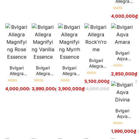
Allegra
Magnifying
Patchouli
Được xếp
4,000,000
₫
Essence
hạng
5
sao
Bvlgari
Aqva
Bvlgari
Amara
Allegra
Bvlgari
Bvlgari
Bvlgari
Được xếp
Rock’n’rom
Allegra
Allegra
Allegra
2,850,000
₫
hạng
5
sao
e
Được xếp
Magnifying
Magnifying
Magnifying
5,100,000
₫
6,100,000
₫
hạng
5
sao
Rose
Vanilla
Myrrh
Được xếp
Được xếp
Được xếp
4,000,000
₫
3,990,000
4,900,000
₫
₫
3,900,000
4,900,000
₫
₫
4,800,000
₫
Essence
Essence
Essence
hạng
5
sao
hạng
5
sao
hạng
5
sao
Bvlgari
Aqva
Divina
Được xếp
1,990,000
₫
hạng
5
sao