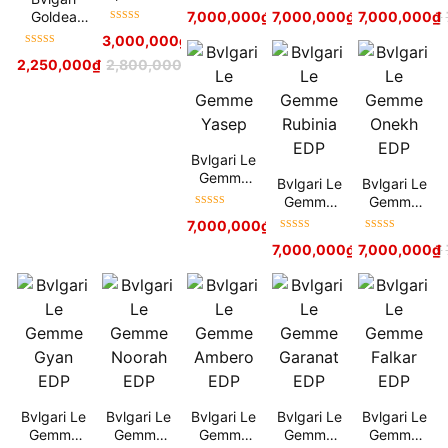
Được xếp
Được xếp
Được xếp
Magnolia
Goldea
7,000,000
₫
7,000,000
7,900,000
₫
₫
7,000,000
7,900,000
₫
₫
hạng
5
sao
hạng
5
sao
hạng
5
sao
Sensuel
Được xếp
The
3,000,000
₫
3,400,000
₫
EDP
hạng
5
sao
Roman
Được xếp
2,250,000
₫
2,800,000
₫
Night
hạng
5
sao
Absolute
EDP
Bvlgari Le
Gemme
Bvlgari Le
Bvlgari Le
Yasep
Gemme
Gemme
Được xếp
Rubinia
Onekh
7,000,000
₫
7,900,000
₫
hạng
5
sao
EDP
EDP
Được xếp
Được xếp
7,000,000
₫
7,000,000
7,900,000
₫
₫
hạng
5
sao
hạng
5
sao
Bvlgari Le
Bvlgari Le
Bvlgari Le
Bvlgari Le
Bvlgari Le
Gemme
Gemme
Gemme
Gemme
Gemme