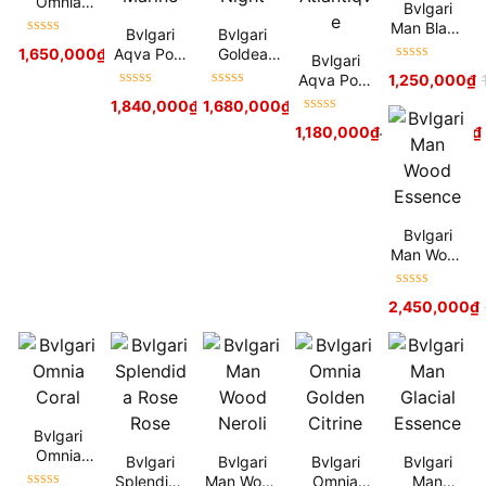
Omnia
Bvlgari
Paraiba
Man Black
Bvlgari
Bvlgari
Được xếp
Cologne
Aqva Pour
Goldea
1,650,000
₫
Bvlgari
hạng
5
sao
Được xếp
Homme
The
Aqva Pour
1,250,000
₫
hạng
5
sao
Marine
Roman
Được xếp
Được xếp
Homme
1,840,000
₫
1,680,000
₫
Night
hạng
5
sao
hạng
5
sao
Atlantiqve
Được xếp
1,180,000
₫
–
2,000,000
₫
hạng
5
sao
Bvlgari
Man Wood
Essence
Được xếp
2,450,000
₫
hạng
5
sao
Bvlgari
Omnia
Bvlgari
Bvlgari
Bvlgari
Bvlgari
Coral
Splendida
Man Wood
Omnia
Man