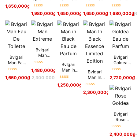
Được xếp
Rose Rose
Neroli
Golden
Glacial
1,650,000
₫
hạng
5
sao
Citrine
Essence
Được xếp
Được xếp
Được xếp
Được xếp
1,980,000
₫
1,650,000
2,500,000
₫
₫
1,650,000
1,900,000
₫
₫
1,680,000
2,400,000
₫
₫
hạng
5
sao
hạng
5
sao
hạng
5
sao
hạng
5
sao
Bvlgari
Man
Bvlgari
Bvlgari
Extreme
Man Eau
Goldea
Bvlgari
Được xếp
De Toilette
Eau de
Man in
1,480,000
₫
2,000,000
₫
Bvlgari
hạng
5
sao
Parfum
Được xếp
Được xếp
Black Eau
Man In
1,650,000
₫
2,300,000
₫
2,720,000
₫
hạng
5
sao
hạng
5
sao
de Parfum
Được xếp
Black
1,250,000
₫
–
2,200,000
₫
hạng
5
sao
Essence
Được xếp
2,300,000
₫
Limited
hạng
5
sao
Edition
Bvlgari
Rose
Goldea
Được xếp
2,400,000
₫
hạng
5
sao