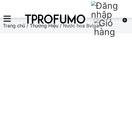
0
Trang chủ
/
Thương Hiệu
/ Nước hoa Bvlgari