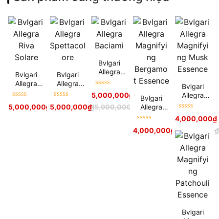
Bvlgari
Allegra
Bvlgari
Bvlgari
Baciami
Allegra
Allegra
Bvlgari
Được xếp
Riva Solare
Spettacolo
Allegra
5,000,000
₫
5,800,000
₫
Bvlgari
hạng
5
sao
re
Được xếp
Được xếp
Magnifying
Allegra
5,000,000
₫
5,000,000
5,900,000
₫
₫
5,900,000
₫
hạng
5
sao
hạng
5
sao
Musk
Được xếp
Magnifying
4,000,000
₫
Essence
hạng
5
sao
Bergamot
Được xếp
4,000,000
₫
4,900,000
Essence
hạng
5
sao
Bvlgari