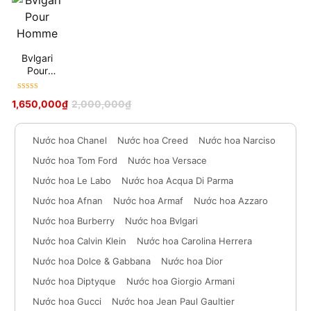
Bvlgari
Pour
Homme
Được xếp
1,650,000
₫
2,000,000
₫
hạng
5
sao
Nước hoa Chanel
Nước hoa Creed
Nước hoa Narciso
Nước hoa Tom Ford
Nước hoa Versace
Nước hoa Le Labo
Nước hoa Acqua Di Parma
Nước hoa Afnan
Nước hoa Armaf
Nước hoa Azzaro
Nước hoa Burberry
Nước hoa Bvlgari
Nước hoa Calvin Klein
Nước hoa Carolina Herrera
Nước hoa Dolce & Gabbana
Nước hoa Dior
Nước hoa Diptyque
Nước hoa Giorgio Armani
Nước hoa Gucci
Nước hoa Jean Paul Gaultier