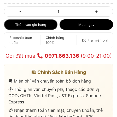
-
+
Thêm vào giỏ hàng
Mua ngay
Freeship toàn
Chính hãng
Đổi trả miễn phí
quốc
100%
Gọi đặt mua
0971.663.136
(9:00-21:00)
🛍️
Chính Sách Bán Hàng
🚚 Miễn phí vận chuyển toàn bộ đơn hàng
⏱️ Thời gian vận chuyển phụ thuộc các đơn vị
COD: GHTK, Viettel Post, J&T Express, Shopee
Express
💳 Nhận thanh toán tiền mặt, chuyển khoản, thẻ
tín dụng/thẻ ghi nợ, Visa, MasterCard, JCB